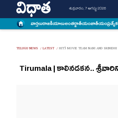
శుక్రవారం, 7 ఆగస్టు 2026
వార్త‌లు
రాజకీయాలు
అంత‌ర్జాతీయం
జాతీయం
ప్రత్యే
TELUGU NEWS
LATEST
HIT3 MOVIE TEAM NANI AND SRINIDHI
/
/
Tirumala | కాలినడకన.. శ్రీవారిని ద