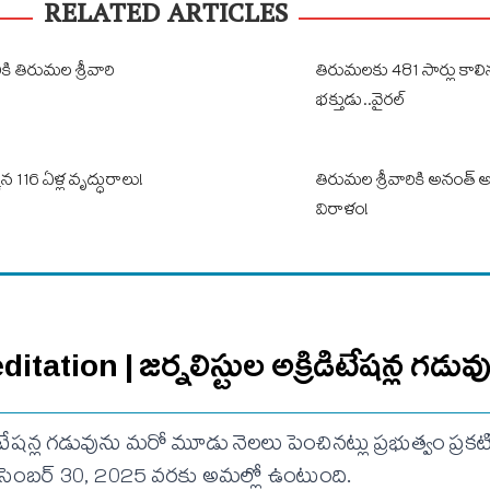
RELATED ARTICLES
కి తిరుమల శ్రీవారి
తిరుమలకు 481 సార్లు కాలి
భక్తుడు..వైరల్
 116 ఏళ్ల వృద్ధురాలు!
తిరుమల శ్రీవారికి అనంత్ 
విరాళం!
tation | జర్నలిస్టుల అక్రిడిటేషన్ల గడువ
ిటేషన్ల గడువును మరో మూడు నెలలు పెంచినట్లు ప్రభుత్వం ప్రకట
ిసెంబర్ 30, 2025 వరకు అమల్లో ఉంటుంది.