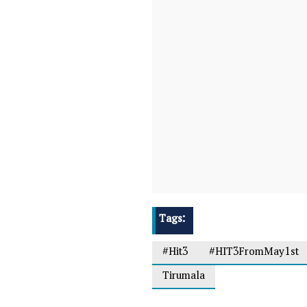
Tags:
#Hit3
#HIT3FromMay1st
Tirumala