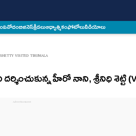
కం
వినోదం
బిజినెస్
క్రీడలు
ఆధ్యాత్మికం
ఫోటోలు
వీడియోలు
 SHETTY VISITED TIRUMALA
ర్శించుకున్న హీరో నాని, శ్రీనిధి శెట్టి 