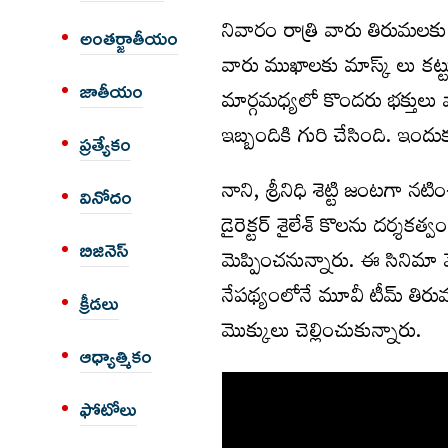
నివారం రాత్రి వారు తిరుమలకు 
అంత‌ర్జాతీయం
వారు ముఖాలకు మాస్క్ లు కట్ట
జాతీయం
మార్గమధ్యలో కొందరు భక్తులు వార
ఇబ్బందికి గురి చేసింది. ఇం
ప్రత్యేకం
నాని, శ్రీనిధి శెట్టి జంటగా న
వినోదం
డైరెక్టర్‌ శైలేశ్ కొలను దర్శక
బిజినెస్
మెప్పించనున్నారు. ఈ సినిమా
నేపథ్యంలోనే మూవీ టీమ్ తిరుమ
క్రీడలు
మొక్కులు చెల్లించుకున్నారు.
ఆధ్యాత్మికం
ఫోటోలు