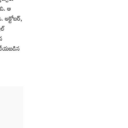
ది. ఆ
 అక్టోబర్,
ల్
ిన
ీ చేయబడిన