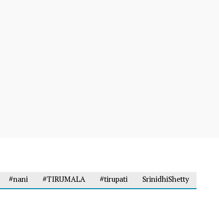
#nani
#TIRUMALA
#tirupati
SrinidhiShetty