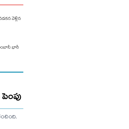
నడకన వెళ్లిన
అంబానీ భారీ
ు పెంపు
ించింది.