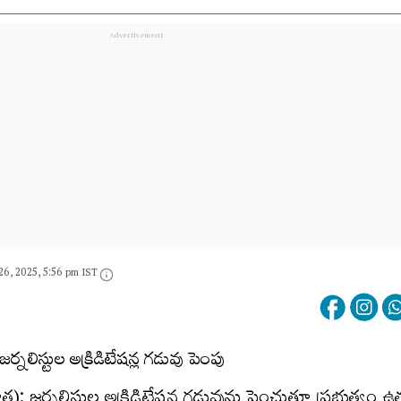
26, 2025, 5:56 pm IST
త): జర్నలిస్టుల అక్రిడిటేషన్ల గడువును పెంచుతూ ప్రభుత్వం ఉత్