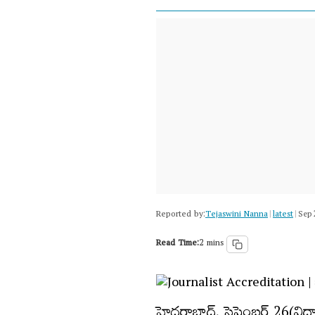
Reported by:
Tejaswini Nanna
latest
|
|
Sep 
Read Time:
2 mins
హైదరాబాద్, సెప్టెంబర్ 26(విధా