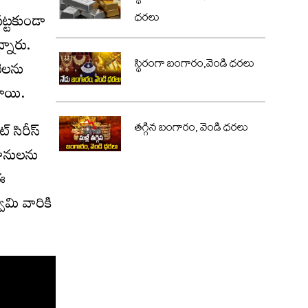
పట్టకుండా
ధరలు
్నారు.
స్థిరంగా బంగారం,వెండి ధరలు
టిలను
రాయి.
 సిరీస్‌
తగ్గిన బంగారం, వెండి ధరలు
ిమానులను
ఈ
ామి వారికి