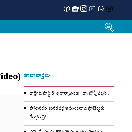
(Video)
తాజావార్తలు
కాక్రోచ్ పార్టీ కొత్త కార్యాచరణ..‘క్యా బోల్తీ పబ్లిక్’!
పోలవరం-బనకచర్ల అనుసంధాన ప్రాజెక్టుకు
కేంద్రం బ్రేక్ !