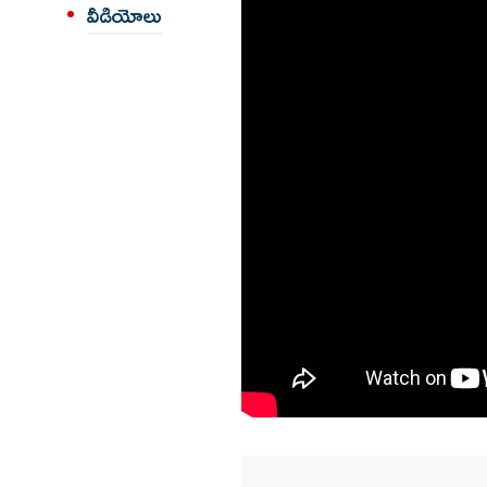
వీడియోలు