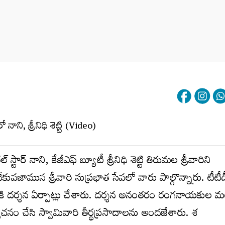
్టార్ నాని, కేజీఎఫ్ బ్యూటీ శ్రీనిధి శెట్టి తిరుమల శ్రీవారిని
ేకువజామున శ్రీవారి సుప్రభాత సేవలో వారు పాల్గొన్నారు. టీటీడ
పలికి దర్శన ఏర్పాట్లు చేశారు. దర్శన అనంతరం రంగనాయకుల
ర్వచనం చేసి స్వామివారి తీర్థప్రసాదాలను అందజేశారు. శ