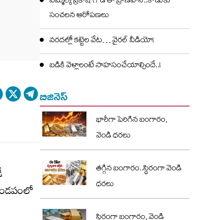
ఎమ్మెల్యే ప్రకాష్ గౌడ్ తో ప్రాణహాని..కొడుకు
సంచలన ఆరోపణలు
వరదల్లో కట్టెల వేట… వైరల్ వీడియో!
బడికి వెళ్లాలంటే సాహసంచేయాల్సిందే..!
బిజినెస్
భారీగా పెరిగిన బంగారం,
వెండి ధరలు
తగ్గిన బంగారం..స్థిరంగా వెండి
ీ
ధరలు
 మండపంలో
స్థిరంగా బంగారం, వెండి