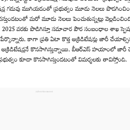
ిటేషన్ల గడువు ముగియడంతో ప్రభుత్వం మూడు నెలలు పొడగించిం
కావస్తుండటంతో మరో మూడు నెలలు పెంచుతున్నట్లు వెల్లడించింది.
0, 2025 వరకు పొడిగిస్తూ సమాచార పౌర సంబంధాల శాఖ స్పెష
ేర్కొన్నారు. కాగా ప్రతి ఏటా కొత్త అక్రిడిటేషన్లు జారీ చేయాల్స
న అక్రిడిటేషన్లనే కొనసాగిస్తున్నాయి. బీఆర్ఎస్ హయాంలో జార
రెస్ ప్రభుత్వం కూడా కొనసాగిస్తుండటంతో విమర్శలకు తావిస్తోంది.