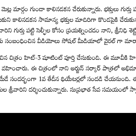
మెట్ల మార్గం గుండా కాలినడకన చేరుకున్నారు. భక్తులు గుర్తు 
ుకుని కాలినడకన సామాన్య భక్తుల మాదిరిగా కొండపైకి చేరుకున
ిని గుర్తు పట్టి సెల్ఫీల కోసం ప్రయత్నించడం నాని, శ్రీనిధి శెట్
దుకు సంబంధించిన వీడియోలు సోషల్ మీడియాలో వైరల్ గా మా
టించిన చిత్రం హిట్-3 షూటింట్ పూర్తి చేసుకుంది. ఈ మూవీకి హిట్
త్వం వహించారు. ఈ చిత్రంలో నాని అర్జున్‌ సర్కార్‌ పాత్రలో అభ
 మేడే సందర్భంగా 1వ తేదీన థియేటర్లలో సందడి చేయనుంది. 
ల శ్రీవారిని దర్శించుకున్నారు. సుప్రభాత సేవ సమయంలో స్వ