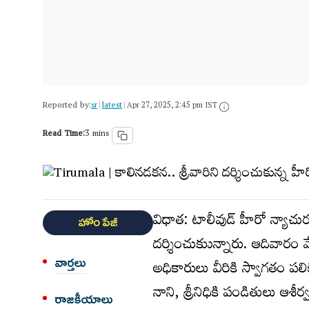
Reported by:
sr
latest
|
|
Apr 27, 2025, 2:45 pm IST
Read Time:
3 mins
విధాత: టాలీవుడ్ హీరో న్యాచురల్ స
హోం పేజీ
దర్శించుకుున్నారు. ఆదివారం వ
వార్త‌లు
అధికారులు వీరికి స్వాగతం 
నాని, శ్రీనిధికి పండితులు ఆశీ
రాజకీయాలు