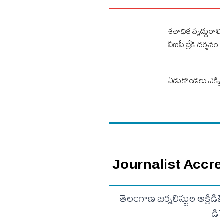
శతాధిక వృద్దురాలి
వీఐపీ బ్రేక్ దర్శనం
ఏడుకొండలు ఎక్కిన
Journalist Accredi
తెలంగాణ జర్నలిస్టుల అక్రిడ
డ