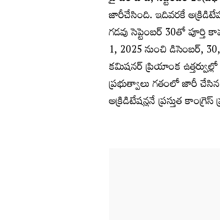
జారీచేసింది. ఇదివరకే అక్రిడ
గడవు సెప్టెంబర్ 30తో పూర్తి 
1, 2025 నుంచి డిసెంబర్, 3
కమిషనర్ ప్రియాంక ఉత్తర్వుల్లో ప
ప్రభుత్వాలు గతంలో జారీ చేసి
అక్రిడిటేషన్లనే ప్రస్తుత కాంగ్