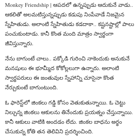
Monkey Friendship | ఆప‌ద‌లో ఉన్న‌ప్పుడు ఆదుకునే వాడు..
ఆక‌లితో అల‌మ‌టిస్తున్న‌ప్పుడు క‌డుపు నింపేవాడే నిజ‌మైన
స్నేహితుడు. అలాంటి స్నేహితుడు క‌డ‌దాకా.. క‌ష్ట‌న‌ష్టాల్లో పాలు
పంచుకుంటాడు. కానీ కొంత మంది మాత్రం స్వార్థంగా
జీవిస్తున్నారు.
నేను బాగుంటే చాలు.. ప‌క్కోడి గురించి నాకెందుకు అనుకునే
మ‌న‌షులు ఈ భూమ్మీద కోకోల్లలుగా ఉన్నారు. అలాంటి
స్వార్థ‌ప‌రులు ఈ జంతువుల స్నేహాన్ని చూసైనా కొంత
నేర్చుకుంటే బాగుంటుంది.
ఓ ఫారెస్ట్‌లో జింక‌లు గ‌డ్డి కోసం వెతుకుతున్నాయి. ఓ చెట్టు
నిల్చున్న జింక‌లు ఆకుల‌ను తినేందుకు ప్ర‌య‌త్నం చేస్తున్నాయి.
కానీ ఆకులు వాటికి అంద‌డం లేదు. జింక‌ల బాధ‌ను అర్థం
చేసుకున్న కోతి త‌న తెలివిని ప్ర‌ద‌ర్శించింది.