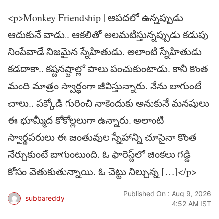
<p>Monkey Friendship | ఆప‌ద‌లో ఉన్న‌ప్పుడు
ఆదుకునే వాడు.. ఆక‌లితో అల‌మ‌టిస్తున్న‌ప్పుడు క‌డుపు
నింపేవాడే నిజ‌మైన స్నేహితుడు. అలాంటి స్నేహితుడు
క‌డ‌దాకా.. క‌ష్ట‌న‌ష్టాల్లో పాలు పంచుకుంటాడు. కానీ కొంత
మంది మాత్రం స్వార్థంగా జీవిస్తున్నారు. నేను బాగుంటే
చాలు.. ప‌క్కోడి గురించి నాకెందుకు అనుకునే మ‌న‌షులు
ఈ భూమ్మీద కోకోల్లలుగా ఉన్నారు. అలాంటి
స్వార్థ‌ప‌రులు ఈ జంతువుల స్నేహాన్ని చూసైనా కొంత
నేర్చుకుంటే బాగుంటుంది. ఓ ఫారెస్ట్‌లో జింక‌లు గ‌డ్డి
కోసం వెతుకుతున్నాయి. ఓ చెట్టు నిల్చున్న […]</p>
Published On : Aug 9, 2026
subbareddy
4:52 AM IST