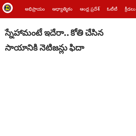
అభిప్రాయం
ఆధ్యాత్మికం
ఆంధ్ర ప్రదేశ్
ఓటీటీ
క్రీడలు
స్నేహామంటే ఇదేరా.. కోతి చేసిన
సాయానికి నెటిజ‌న్లు ఫిదా