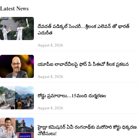
Latest News
దేవదత్ పడిక్కల్‌ సెంచరీ…శ్రీలంక ఎలెవన్ తో భారత్
ఎదురీత
August 8, 2026
యూపీఐ లావాదేవీలపై ఫోన్ పే సీఈవో కీలక ప్రకటన
August 8, 2026
రోడ్డు ప్రమాదాలు…15మంది దుర్మరణం
August 8, 2026
హైడ్రా కమిషనర్ ఏవీ రంగనాథ్‌కు మరోసారి కోర్టు ధిక్కరణ
నోటీసులు!