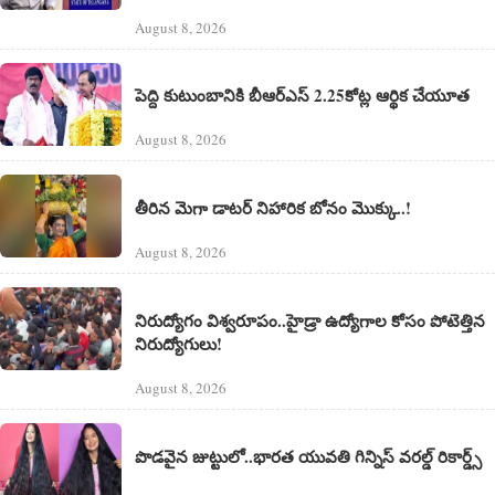
August 8, 2026
పెద్ది కుటుంబానికి బీఆర్ఎస్ 2.25కోట్ల ఆర్థిక చేయూత
August 8, 2026
తీరిన మెగా డాటర్ నిహారిక బోనం మొక్కు..!
August 8, 2026
నిరుద్యోగం విశ్వరూపం..హైడ్రా ఉద్యోగాల కోసం పోటెత్తిన
నిరుద్యోగులు!
August 8, 2026
పొడవైన జుట్టులో..భారత యువతి గిన్నిస్ వరల్డ్ రికార్డ్స్