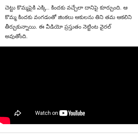
చెట్టు కొమ్మ‌పైకి ఎక్కి.. కింద‌కు వ‌చ్చేలా దానిపై కూర్చుంది. ఆ
కొమ్మ కింద‌కు వంగ‌డంతో జింక‌లు ఆకుల‌ను తిని త‌మ ఆక‌లిని
తీర్చుకున్నాయి. ఈ వీడియో ప్ర‌స్తుతం నెట్టింట వైర‌ల్
అవుతోంది.