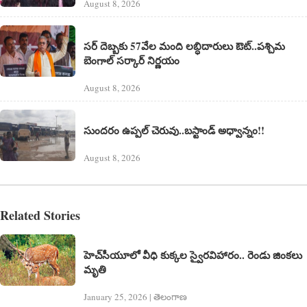
August 8, 2026
సర్ దెబ్బకు 57వేల మంది లబ్ధిదారులు ఔట్..పశ్చిమ
బెంగాల్ సర్కార్ నిర్ణయం
August 8, 2026
సుందరం ఉప్పల్ చెరువు..బస్టాండ్ అధ్వాన్నం!!
August 8, 2026
Related Stories
హెచ్‌సీయూలో వీధి కుక్క‌ల స్వైర‌విహారం.. రెండు జింక‌లు
మృతి
January 25, 2026 | తెలంగాణ‌