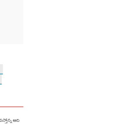
వస్తోన్న ఆది