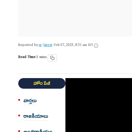
Reported by:
sr
latest
|
|
Feb 07, 2025, 8:51 am IST
Read Time:
1 mins
హోం పేజీ
వార్త‌లు
రాజకీయాలు
అంత‌ర్జాతీయం