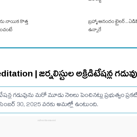
పినిశెట్టి
 జాను నాయిక కొత్త
బ్ర‌హ్మా ఆనందం ట్రైల‌ర్‌.. ఏడ
నుంచంటే
ఉన్నారే
tation | జర్నలిస్టుల అక్రిడిటేషన్ల గడువ
ిటేషన్ల గడువును మరో మూడు నెలలు పెంచినట్లు ప్రభుత్వం ప్రకట
ిసెంబర్ 30, 2025 వరకు అమల్లో ఉంటుంది.