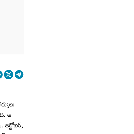
తర్వులు
ది. ఆ
 అక్టోబర్,