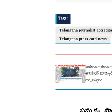
Tags:
Telangana journalist accredita
Telangana press card news
జటిలంగా తెలంగాణ
అప్లికేషన్ మాడ్య
జర్నలిస్టులు
సమ్మక్క, స