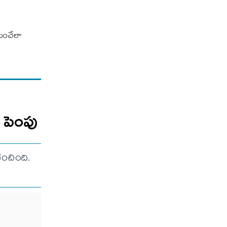
ిపించేలా
ు పెంపు
ించింది.