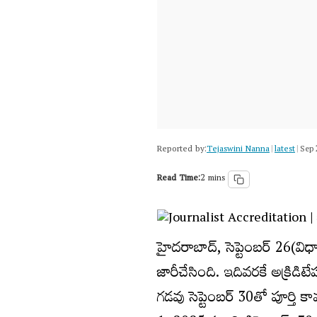
Reported by:
Tejaswini Nanna
latest
|
|
Sep 
Read Time:
2 mins
హైదరాబాద్, సెప్టెంబర్ 26(విధా
జారీచేసింది. ఇదివరకే అక్రిడ
గడవు సెప్టెంబర్ 30తో పూర్తి 