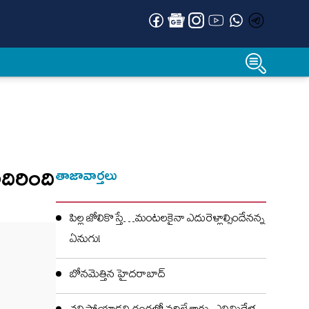
అదిరింది
తాజావార్తలు
పిల్ల జోలికొస్తే…మంటలకైనా ఎదురెళ్లాల్సిందేనన్న
ఏనుగు!
బోనమెత్తిన హైదరాబాద్