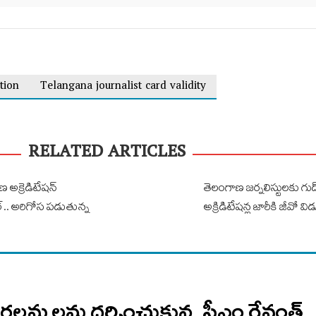
tion
Telangana journalist card validity
RELATED ARTICLES
 అక్రెడిటేషన్
తెలంగాణ జర్నలిస్టులకు గుడ్
ుల్.. అరిగోస పడుతున్న
అక్రిడిటేషన్ల జారీకి జీవో వ
ారలమ్మలను దర్శించుకున్న సీఎం రేవంత్