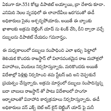
ఏకంగా రూ.331 కోట్లు డిపాజిట్ అయ్యాయి, డ్రా చేశారు కూడా.
ఎనిమిది నెలల వ్యవధిలో ఈ లావాదేవీలు జరగడంతో ఈడీ
అధికారులు సైతం ఆశ్చర్యపోయారు. అయితే ఈ బ్యాంకు
ఖాతాలకు అక్రమ బెట్టింగ్ యాప్ ను లింక్ చేసి, దీని ద్వారా వచ్చే
డబ్బులను డిపాజిట్ చేయడం గమనార్హం.
ఈ మధ్యకాలంలో డబ్బులు సంపాధించి ఎలా ఖర్చు పెట్టాలో
తెలియక కొందరు రాజస్థాన్ లో విలాసవంతమైన రాజ మహాళ్లలో
వివాహాలు, విందులు నిర్వహిస్తున్నారు. మరికొందరు అయితే
విదేశాల్లో పెళ్లిళ్లు నిర్వహించి తమ స్టేటస్ ఇది అని చెప్పుకునే
ప్రయత్నం చేస్తున్నారు. అక్రమ మార్గంలో డబ్బులు సంపాదిస్తున్న
బడా బాబులు రాజస్థాన్ తో పాటు విదేశాలలో హంగూ
ఆర్బాటాలతో వివాహాది కార్యక్రమాలు నిర్వహిస్తున్నారు. ఈడీ
అధికారులు వన్ ఎక్స్ బెట్ ఆన్ లైన్ బెట్టింగ్ యాప్ పై మనీ