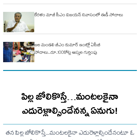
కేర‌ళం మాజీ సీఎం విజ‌య‌న్ నివాసంలో ఈడీ సోదాలు
జల మండలి జీఎం కుమార్ ఇంట్లో ఏసీబీ
సోదాలు..రూ.100కోట్ల ఆస్తుల గుర్తింపు
పిల్ల జోలికొస్తే…మంటలకైనా
ఎదురెళ్లాల్సిందేనన్న ఏనుగు!
తన పిల్ల జోలికొస్తే...మంటలకైనా ఎదురెళ్లాల్సిందేనంటూ ఓ