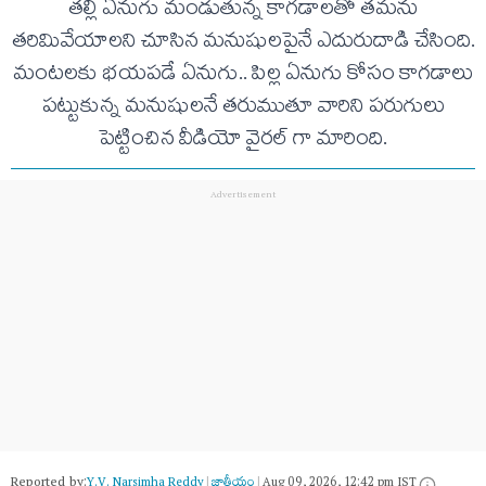
తల్లి ఏనుగు మండుతున్న కాగడాలతో తమను
తరిమివేయాలని చూసిన మనుషులపైనే ఎదురుదాడి చేసింది.
మంటలకు భయపడే ఏనుగు.. పిల్ల ఏనుగు కోసం కాగడాలు
పట్టుకున్న మనుషులనే తరుముతూ వారిని పరుగులు
పెట్టించిన వీడియో వైరల్ గా మారింది.
Reported by:
Y.V. Narsimha Reddy
|
జాతీయం
|
Aug 09, 2026, 12:42 pm IST