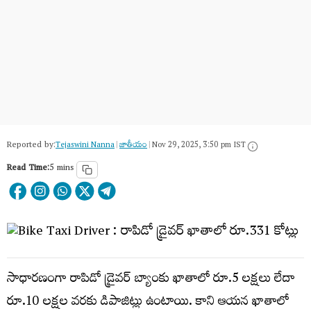
Reported by:
Tejaswini Nanna
|
జాతీయం
|
Nov 29, 2025, 3:50 pm IST
Read Time:
5 mins
సాధారణంగా రాపిడో డ్రైవర్ బ్యాంకు ఖాతాలో రూ.5 లక్షలు లేదా
రూ.10 లక్షల వరకు డిపాజిట్లు ఉంటాయి. కాని ఆయన ఖాతాలో