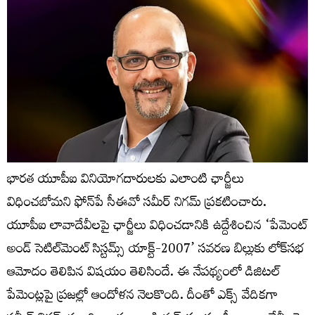
భారత యూపీఐ వినియోగదారులకు ఎలాంటి ఛార్జీలు
విధించబోమని ఫోన్‌పే సీఈవో సమీర్‌ నిగమ్‌ ప్రకటించారు.
యూపీఐ లావాదేవీలపై ఛార్జీలు విధించడానికి ఉద్దేశించిన ‘పేమెంట్
అండ్ సెటిల్‌మెంట్ సిస్టమ్స్ యాక్ట్-2007’ సవరణ బిల్లుకు లోక్‌సభ
ఆమోదం తెలిపిన విషయం తెలిసిందే. ఈ నేపథ్యంలో డిజిటల్‌
పేమెంట్లపై ప్రజల్లో ఆందోళన నెలకొంది. దీంతో ఎక్స్‌ వేదికగా