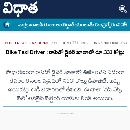
వార్త‌లు
రాజకీయాలు
అంత‌ర్జాతీయం
జాతీయం
ప్రత్యేకం
వినోద
TELUGU NEWS
NATIONAL
ED FOUND 331 CRORES IN RAPIDO BIKE TAX
/
/
Bike Taxi Driver : రాపిడో డ్రైవర్ ఖాతాలో రూ.331 కోట్లు
సాధారణంగా రాపిడో డ్రైవర్ ఖాతాలో ఊహించని విధంగా
కేవలం 8 నెలల వ్యవధిలో ₹331 కోట్లు డిపాజిట్, ఖర్చు
అయినట్లు ఈడీ విచారణలో తేలింది. ఈ ఖాతా 'వన్ ఎక్స్
బెట్' ఆన్‌లైన్ బెట్టింగ్ యాప్‌కు లింక్ అయింది.