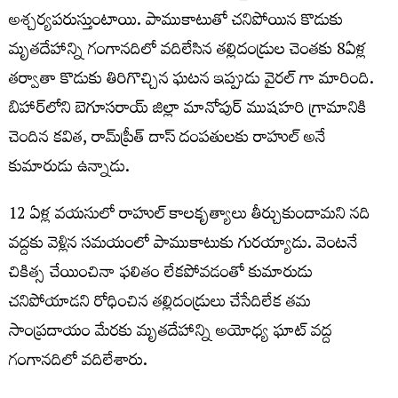
అశ్చర్యపరుస్తుంటాయి. పాముకాటుతో చనిపోయిన కొడుకు
మృతదేహాన్ని గంగానదిలో వదిలేసిన తల్లిదండ్రుల చెంతకు 8ఏళ్ల
తర్వాతా కొడుకు తిరిగొచ్చిన ఘటన ఇప్పుడు వైరల్ గా మారింది.
బిహార్‌లోని బెగూసరాయ్‌ జిల్లా మానోపుర్‌ ముషహరి గ్రామానికి
చెందిన కవిత, రామ్‌ప్రీత్‌ దాస్‌ దంపతులకు రాహుల్ అనే
కుమారుడు ఉన్నాడు.
12 ఏళ్ల వయసులో రాహుల్ కాలకృత్యాలు తీర్చుకుందామని నది
వద్దకు వెళ్లిన సమయంలో పాముకాటుకు గురయ్యాడు. వెంటనే
చికిత్స చేయించినా ఫలితం లేకపోవడంతో కుమారుడు
చనిపోయాడని రోధించిన తల్లిదండ్రులు చేసేదిలేక తమ
సాంప్రదాయం మేరకు మృతదేహాన్ని అయోధ్య ఘాట్‌ వద్ద
గంగానదిలో వదిలేశారు.