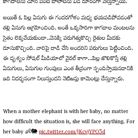
కాగడాలను చూసి పంట పొలాలను వీడి దూరంగా వెల్తున్నాయి.
అయితే ఓ పిల్ల ఏనుగు ఈ గందరగోళం మధ్య భయపడిపోవడంతో
తల్లి ఏనుగు ఆగ్రహించింది. అంతే ఒక్కసారిగా కాగడాల మంటలను
సైతం లెక్కచేయకుండా..వెనక్కి పరుగెత్తుకొచ్చి రైతుల మీదకు
దూసుకొచ్చింది. వారిపై దాడి చేసి అందరిని పరుగులు పెట్టించింది.
ఈ దృశ్యం సోషల్ మీడియాలో వైరల్ కాగా…పిల్ల జొలికొస్తే తల్లి
ఏనుగులు, ఏనుగుల గుంపులు ఎంత తీవ్రంగా స్పందిస్తాయనడానికి
ఇది నిదర్శనంగా నిలుస్తుందని నెటిజన్లు కామెంట్లు చేస్తున్నారు.
When a mother elephant is with her baby, no matter
how difficult the situation is, she will face anything. For
her baby 👶🐘
pic.twitter.com/JKcvjYPO3d