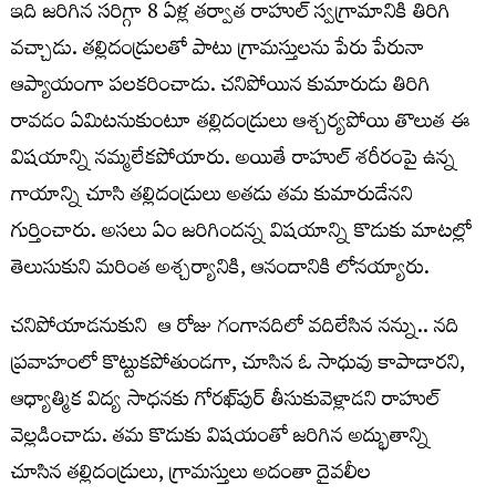
ఇది జరిగిన సరిగ్గా 8 ఏళ్ల తర్వాత రాహుల్‌ స్వగ్రామానికి తిరిగి
వచ్చాడు. తల్లిదండ్రులతో పాటు గ్రామస్తులను పేరు పేరునా
ఆప్యాయంగా పలకరించాడు. చనిపోయిన కుమారుడు తిరిగి
రావడం ఏమిటనుకుంటూ తల్లిదండ్రులు ఆశ్చర్యపోయి తొలుత ఈ
విషయాన్ని నమ్మలేకపోయారు. అయితే రాహుల్‌ శరీరంపై ఉన్న
గాయాన్ని చూసి తల్లిదండ్రులు అతడు తమ కుమారుడేనని
గుర్తించారు. అసలు ఏం జరిగిందన్న విషయాన్ని కొడుకు మాటల్లో
తెలుసుకుని మరింత అశ్చర్యానికి, ఆనందానికి లోనయ్యారు.
చనిపోయాడనుకుని ఆ రోజు గంగానదిలో వదిలేసిన నన్ను.. నది
ప్రవాహంలో కొట్టుకపోతుండగా, చూసిన ఓ సాధువు కాపాడారని,
ఆధ్యాత్మిక విద్య సాధనకు గోరఖ్‌పుర్‌ తీసుకువెళ్లాడని రాహుల్‌
వెల్లడించాడు. తమ కొడుకు విషయంతో జరిగిన అద్భుతాన్ని
చూసిన తల్లిదండ్రులు, గ్రామస్తులు అదంతా దైవలీల