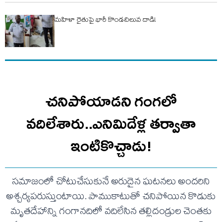
మహిళా రైతుపై భారీ కొండచిలువ దాడి!
చనిపోయాడని గంగలో
వదిలేశారు..ఎనిమిదేళ్ల తర్వాతా
ఇంటికొచ్చాడు!
సమాజంలో చోటుచేసుకునే అరుదైన ఘటనలు అందరిని
అశ్చర్యపరుస్తుంటాయి. పాముకాటుతో చనిపోయిన కొడుకు
మృతదేహాన్ని గంగానదిలో వదిలేసిన తల్లిదండ్రుల చెంతకు