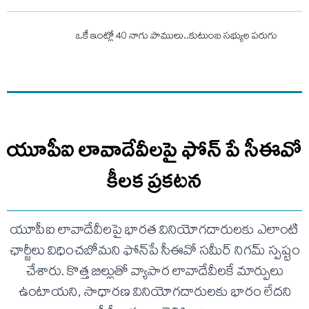
ఒకే ఇంట్లో 40 నాగు పాములు..కుటుంబ సభ్యుల పరుగు
యూపీఐ లావాదేవీలపై ఫోన్ పే సీఈవో
కీలక ప్రకటన
యూపీఐ లావాదేవీలపై భారత వినియోగదారులకు ఎలాంటి
ఛార్జీలు విధించబోమని ఫోన్‌పే సీఈవో సమీర్ నిగమ్ స్పష్టం
చేశారు. కొత్త బిల్లుతో వ్యాపార లావాదేవీలకే మార్పులు
ఉంటాయని, సాధారణ వినియోగదారులకు భారం లేదని