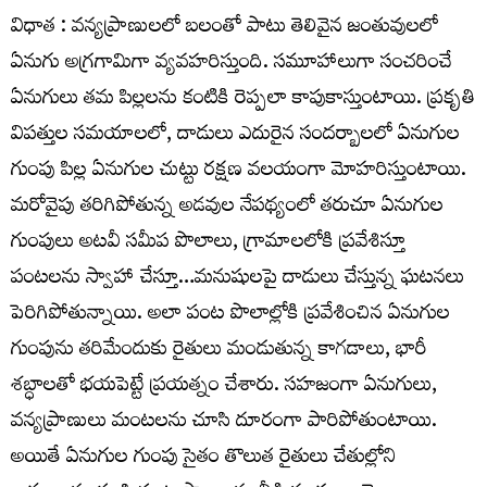
విధాత : వన్యప్రాణులలో బలంతో పాటు తెలివైన జంతువులలో
ఏనుగు అగ్రగామిగా వ్యవహరిస్తుంది. సమూహాలుగా సంచరించే
ఏనుగులు తమ పిల్లలను కంటికి రెప్పలా కాపుకాస్తుంటాయి. ప్రకృతి
విపత్తుల సమయాలలో, దాడులు ఎదురైన సందర్బాలలో ఏనుగుల
గుంపు పిల్ల ఏనుగుల చుట్టు రక్షణ వలయంగా మోహరిస్తుంటాయి.
మరోవైపు తరిగిపోతున్న అడవుల నేపథ్యంలో తరుచూ ఏనుగుల
గుంపులు అటవీ సమీప పొలాలు, గ్రామాలలోకి ప్రవేశిస్తూ
పంటలను స్వాహా చేస్తూ…మనుషులపై దాడులు చేస్తున్న ఘటనలు
పెరిగిపోతున్నాయి. అలా పంట పొలాల్లోకి ప్రవేశించిన ఏనుగుల
గుంపును తరిమేందుకు రైతులు మండుతున్న కాగడాలు, భారీ
శబ్ధాలతో భయపెట్టే ప్రయత్నం చేశారు. సహజంగా ఏనుగులు,
వన్యప్రాణులు మంటలను చూసి దూరంగా పారిపోతుంటాయి.
అయితే ఏనుగుల గుంపు సైతం తొలుత రైతులు చేతుల్లోని