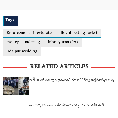
Tags:
Enforcement Directorate
illegal betting racket
money laundering
Money transfers
Udaipur wedding
RELATED ARTICLES
ఈడీ ‘ఆపరేషన్ బ్లాక్ డైమండ్’..రూ.600కోట్ల అక్రమాస్తుల జప్తు
అయోధ్య విరాళాల చోరీ కేసులో ట్విస్ట్‌.. రంగంలోకి ఈడీ !