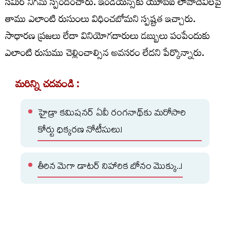
సమీర్‌ నిగమ్‌ స్పందించారు. ఇండియన్స్‌కు యూపీఐ లావాదేవీలపై
తాము ఎలాంటి రుసుంలు విధించబోమని స్పష్టత ఇచ్చారు.
సాధారణ ప్రజలు లేదా వినియోగదారులు డబ్బులు పంపేందుకు
ఎలాంటి రుసుము చెల్లించాల్సిన అవసరం లేదని పేర్కొన్నారు.
మరిన్ని చదవండి :
హైడ్రా కమిషనర్ ఏవీ రంగనాథ్‌కు మరోసారి
కోర్టు ధిక్కరణ నోటీసులు!
తీరిన మెగా డాటర్ నిహారిక బోనం మొక్కు..!
మరోవైపు పేమెంట్ కౌన్సిల్ ఆఫ్ ఇండియా (పీసీఐ) సైతం యూపీఐ