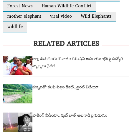
Forest News
Human Wildlife Conflict
mother elephant
viral video
Wild Elephants
wildlife
RELATED ARTICLES
బిల్లు విడుదలకు 10శాతం కమిషన్ అడిగారు: రిటైర్డు ఉద్యోగి
వ్యాఖ్యలు వైరల్
కుక్కలతో కలిసి పిల్లల క్రికెట్..వైరల్ వీడియో
షాకింగ్ వీడియో.. ఫుట్ బాల్ ఆటగాడిపై పిడుగు!