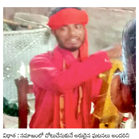
విధాత : సమాజంలో చోటుచేసుకునే అరుదైన ఘటనలు అందరిని