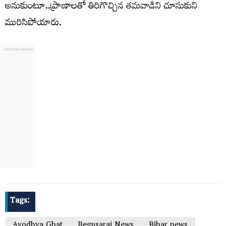
అనుకుంటూ..ప్రాణాలతో తిరిగొచ్చిన తమవాడిని చూసుకుని
మురిసిపోయారు.
Tags:
Ayodhya Ghat
Begusarai News
Bihar news