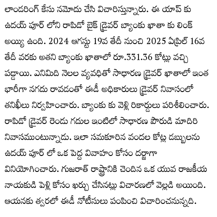
లాండరింగ్ కేసు నమోదు చేసి విచారిస్తున్నారు. ఈ యాప్ కు
ఉదయ్ పూర్ లోని రాపిడో బైక్ డ్రైవర్ బ్యాంకు ఖాతా కు లింక్
అయ్యి ఉంది. 2024 ఆగస్టు 19వ తేదీ నుంచి 2025 ఏప్రిల్ 16వ
తేదీ వరకు అతని బ్యాంకు ఖాతాలో రూ.331.36 కోట్లు వచ్చి
పడ్డాయి. ఎనిమిది నెలల వ్యవధితో సాధారణ డ్రైవర్ ఖాతాలో ఇంత
భారీగా నగదు రావడంతో ఈడీ అధికారులు డ్రైవర్ నివాసంలో
తనిఖీలు నిర్వహించారు. బ్యాంకు కు వెళ్లి రికార్డులు పరిశీలించారు.
రాపిడో డ్రైవర్ రెండు గదుల ఇంటిలో సాధారణ పౌరుడి మాదిరి
నివాసముంటున్నాడు. ఇలా సమకూరిన వందల కోట్ల డబ్బులను
ఉదయ్ పూర్ లో ఒక పెద్ద వివాహం కోసం దర్జాగా
వినియోగించారు. గుజరాత్ రాష్ట్రానికి చెందిన ఒక యువ రాజకీయ
నాయకుడి పెళ్లి కోసం ఖర్చు చేసినట్లు విచారణలో వెల్లడి అయింది.
ఆయనకు త్వరలో ఈడీ నోటీసులు పంపించి విచారించనున్నది.