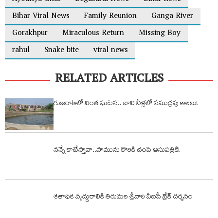
Bihar Viral News
Family Reunion
Ganga River
Gorakhpur
Miraculous Return
Missing Boy
rahul
Snake bite
viral news
RELATED ARTICLES
గుజరాత్‌లో వింత ఘటన.. బావి నీళ్లలో సముద్రపు అలలు!
నన్నే కాటేస్తావా..పామును కొరికి చంపి ఆసుపత్రికి!
శతాధిక వృద్దురాలికి తిరుమల శ్రీవారి వీఐపీ బ్రేక్ దర్శనం