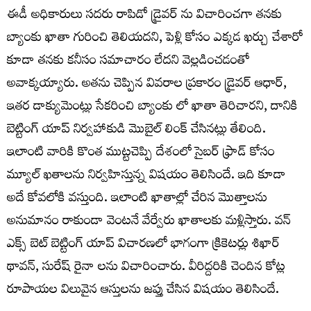
ఈడీ అధికారులు సదరు రాపిడో డ్రైవర్ ను విచారించగా తనకు
బ్యాంకు ఖాతా గురించి తెలియదని, పెళ్లి కోసం ఎక్కడ ఖర్చు చేశారో
కూడా తనకు కనీసం సమాచారం లేదని వెల్లడించడంతో
అవాక్కయ్యారు. అతను చెప్పిన వివరాల ప్రకారం డ్రైవర్ ఆధార్,
ఇతర డాక్యుమెంట్లు సేకరించి బ్యాంకు లో ఖాతా తెరిచారని, దానికి
బెట్టింగ్ యాప్ నిర్వహాకుడి మొబైల్ లింక్ చేసినట్లు తేలింది.
ఇలాంటి వారికి కొంత ముట్టచెప్పి దేశంలో సైబర్ ఫ్రాడ్ కోసం
మ్యూల్ ఖతాలను నిర్వహిస్తున్న విషయం తెలిసిందే. ఇది కూడా
అదే కోవలోకి వస్తుంది. ఇలాంటి ఖాతాల్లో చేరిన మొత్తాలను
అనుమానం రాకుండా వెంటనే వేర్వేరు ఖాతాలకు మళ్లిస్తారు. వన్
ఎక్స్ బెట్ బెట్టింగ్ యాప్ విచారణలో భాగంగా క్రికెటర్లు శిఖార్
థావన్, సురేష్ రైనా లను విచారించారు. వీరిద్దరికి చెందిన కోట్ల
రూపాయల విలువైన ఆస్తులను జప్తు చేసిన విషయం తెలిసిందే.