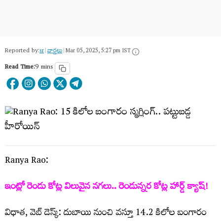
Reported by:
sr
|
వార్త‌లు
|
Mar 05, 2025, 5:27 pm IST
Read Time:
9 mins
Ranya Rao:
ఇంట్లో రెండు కోట్ల విలువైన న‌గ‌లు.. రెండున్నర కోట్ల హార్డ్ క్యాష్‌!
విధాత, వెబ్ డెస్క్: దుబాయి నుంచి వ‌స్తూ 14.2 కిలోల బంగారం