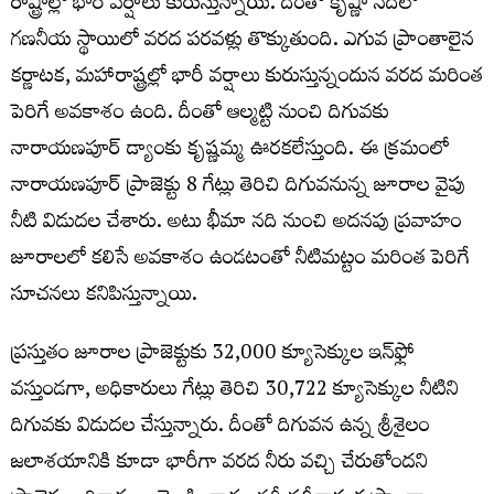
రాష్ట్రాల్లో భారీ వర్షాలు కురుస్తున్నాయి. దీంతో కృష్ణా నదిలో
గణనీయ స్థాయిలో వరద పరవళ్లు తొక్కుతుంది. ఎగువ ప్రాంతాలైన
కర్ణాటక, మహారాష్ట్రల్లో భారీ వర్షాలు కురుస్తున్నందున వరద మరింత
పెరిగే అవకాశం ఉంది. దీంతో ఆల్మట్టి నుంచి‌ దిగువకు
నారాయణపూర్‌ డ్యాంకు కృష్ణమ్మ ఊరకలేస్తుంది. ఈ క్రమంలో
నారాయణపూర్‌ ప్రాజెక్టు 8 గేట్లు తెరిచి దిగువనున్న జూరాల వైపు
నీటి విడుదల చేశారు. అటు భీమా నది నుంచి అదనపు ప్రవాహం
జూరాలలో కలిసే అవకాశం ఉండటంతో నీటిమట్టం మరింత పెరిగే
సూచనలు కనిపిస్తున్నాయి.
ప్రస్తుతం జూరాల ప్రాజెక్టుకు 32,000 క్యూసెక్కుల ఇన్‌ఫ్లో
వస్తుండగా, అధికారులు గేట్లు తెరిచి 30,722 క్యూసెక్కుల నీటిని
దిగువకు విడుదల చేస్తున్నారు. దీంతో దిగువన ఉన్న శ్రీశైలం
జలాశయానికి కూడా భారీగా వరద నీరు వచ్చి చేరుతోందని