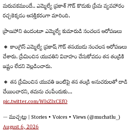
మరువకముందే.. ఎమ్మెల్యే ప్రకాశ్ గౌడ్ కొడుకు ప్రేమ వ్యవహారం
రచ్చకెక్కడం ఆసక్తికరంగా మారింది.
ప్రాణహాని ఉందంటూ ఎమ్మెల్యే కుమారుడి సంచలన ఆరోపణలు
🔸 కాంగ్రెస్ ఎమ్మెల్యే ప్రకాష్ గౌడ్ తనయుడు సంచలన ఆరోపణలు
చేశారు. ప్రేమించిన యువతిని వివాహం చేసుకోవడం తన తండ్రికి
ఇష్టం లేదని వెల్లడించారు.
🔸 తన ప్రేమించిన యువతి ఇంటిపై తన తండ్రి అనుచరులతో దాడి
చేయించారని, తమను చంపేందుకు…
pic.twitter.com/WIsZIxCEfO
— ముచ్చట్లు | Stories • Voices • Views (@muchatlu_)
August 6, 2026