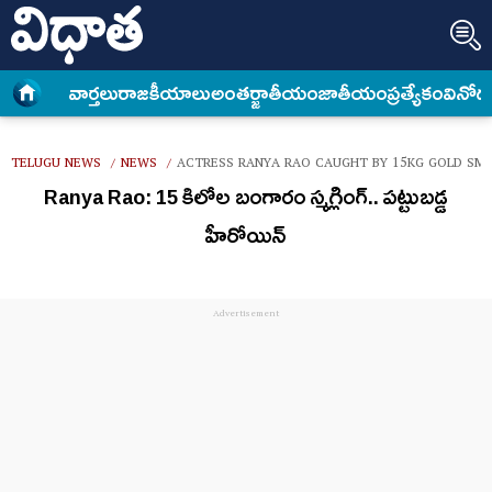
వార్త‌లు
రాజకీయాలు
అంత‌ర్జాతీయం
జాతీయం
ప్రత్యేకం
వినోద
TELUGU NEWS
NEWS
ACTRESS RANYA RAO CAUGHT BY 15KG GOLD SMU
/
/
Ranya Rao: 15 కిలోల బంగారం స్మగ్లింగ్.. పట్టుబడ్డ‌
హీరోయిన్‌