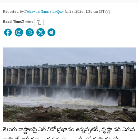
Reported by:
Tejaswini Nanna
|
వార్త‌లు
|
Jul 28, 2026, 1:36 pm IST
Read Time:
3 mins
తెలుగు రాష్ట్రాలపై ఎల్ నినో ప్రభావం ఉన్నప్పటికీ, కృష్ణా నది ఎగువ