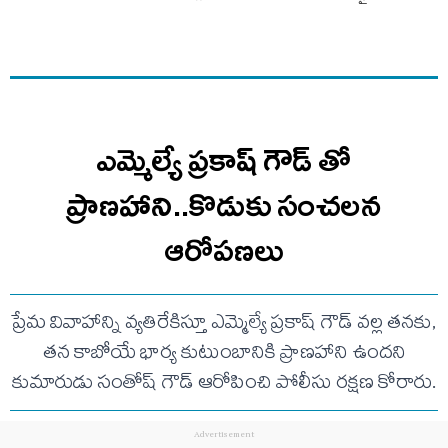
ఎమ్మెల్యే ప్రకాష్ గౌడ్ తో
ప్రాణహాని..కొడుకు సంచలన
ఆరోపణలు
ప్రేమ వివాహాన్ని వ్యతిరేకిస్తూ ఎమ్మెల్యే ప్రకాష్ గౌడ్ వల్ల తనకు,
తన కాబోయే భార్య కుటుంబానికి ప్రాణహాని ఉందని
కుమారుడు సంతోష్ గౌడ్ ఆరోపించి పోలీసు రక్షణ కోరారు.