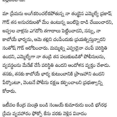
వెల్లడించాడు.
మా ప్రేమను అంగీకరించలేకపోతున్న నా తండ్రైన ఎమ్మెల్యే ప్రకాష్
గౌడ్ తన అనుచరులతో మేం ఉంటున్న ఇంటిపై దాడి చేయించారని,
అప్పుల వాళ్లను ఎగదోసి తగాదాలు పెట్టించాడని, నన్ను, నా
కాబోయే భార్యను, ఆమె తల్లిని చంపేందుకు ప్రయత్నిస్తున్నారని
సంతోష్ గౌడ్ ఆరోపించారు. మమ్మల్ని ఎప్పుడైనా చంపే పరిస్థితి
ఉందని, ఎమ్మెల్యేగా నా తండ్రి తన పలుకుబడితో పోలీసులను,
వ్యవస్థలను మేనేజ్ చేసే పరిస్థితి ఉందని ఆందోళన వ్యక్తం చేశాడు.
తనకు, తనకు కాబోయే భార్య కుటుంబానికి ప్రాణహాని ఉందని
పేర్కొంటూ, వెంటనే పోలీసు రక్షణ కల్పించాలని ప్రభుత్వాన్ని
కోరారు.
ఇటీవల కేంద్ర మంత్రి బండి సంజయ్ కుమారుడు బండి భగీరథ
ప్రేమ వ్యవహారం ఫోక్సో కేసు వరకు వెళ్లిన వివాదం