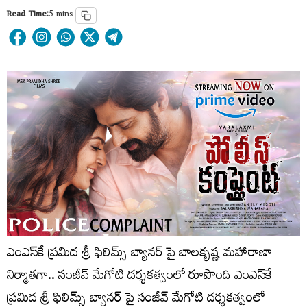
Read Time:
5 mins
ఎంఎస్‌కే ప్రమిద శ్రీ ఫిలిమ్స్ బ్యానర్ పై బాలకృష్ణ మహారాణా
నిర్మాతగా.. సంజీవ్ మేగోటి దర్శకత్వంలో రూపొంది ఎంఎస్‌కే
ప్రమిద శ్రీ ఫిలిమ్స్ బ్యానర్ పై సంజీవ్ మేగోటి దర్శకత్వంలో