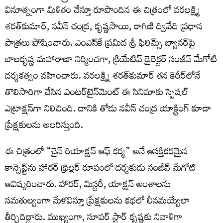
వినూత్నంగా మిళితం చేస్తూ రూపొందిన ఈ చిత్రంలో వరలక్ష్మి
శరత్‌కుమార్, నవీన్ చంద్ర, కృష్ణసాయి, రాగిణి ద్వివేది ప్రధాన
పాత్రలు పోషించారు. ఎంఎస్‌కే ప్రమిద శ్రీ ఫిలిమ్స్ బ్యానర్‌పై
బాలకృష్ణ మహారాణా నిర్మించగా, క్రియేటివ్ డైరెక్టర్ సంజీవ్ మేగోటి
దర్శకత్వం వహించారు. వరలక్ష్మి శరత్‌కుమార్ త‌న కెరీర్‌లోనే
తొలిసారిగా చేసిన ఎంట‌ర్‌టైన్‌మెంట్ ఈ సినిమాకు స్పెష‌ల్
ఎట్రాక్ష‌న్‌గా నిలిచింది. దానికి తోడు నవీన్ చంద్ర యాక్టింగ్ కూడా
ప్రేక్ష‌కుల‌ను అల‌రిస్తుంది.
ఈ చిత్రంలో “చైన్ రియాక్షన్ ఆఫ్ కర్మ” అనే ఆసక్తికరమైన
కాన్సెప్ట్‌ను హారర్ థ్రిల్లర్ రూపంలో దర్శకుడు సంజీవ్ మేగోటి
ఆవిష్కరించారు. హారర్, మిస్టరీ, యాక్షన్ అంశాలను
సమతుల్యంగా మేళవిస్తూ ప్రేక్షకులను కథలో లీనమయ్యేలా
తీర్చిదిద్దారు. ముఖ్యంగా, సూపర్ స్టార్ కృష్ణకు నివాళిగా