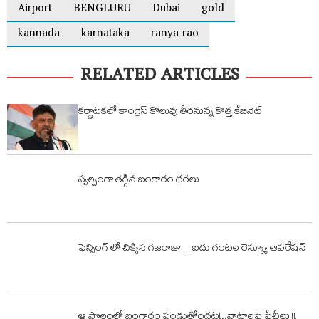
Airport
BENGLURU
Dubai
gold
kannada
karnataka
ranya rao
RELATED ARTICLES
కర్ణాటకలో కాంగ్రెస్ కొలువు తీరనున్న కొత్త కేబినెట్
స్వల్పంగా తగ్గిన బంగారం ధరలు
ఫెన్సింగ్ లో చిక్కిన గజరాజు…ఐదు గంటల రెస్క్యూ ఆపరేషన్
ఆ పొలంలో బంగారం పండుతోందట!..వాటాలపై పేచీలు !!