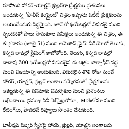
రూపొంది హారర్-యాక్షన్ థ్రిల్లర్‌గా ప్రేక్షకుల ప్రశంసలు
అందుకున్న ‘పోలీస్ కంప్లైంట్’ చిత్రం ఇప్పుడు ఓటీటీ ప్రేక్షకులను
అలరించేందుకు సిద్ధమైంది. జూన్‌లో థియేటర్లలో విడుదలై మంచి
స్పందనతో పాటు సానుకూల సమీక్షలు అందుకున్న ఈ చిత్రం, ఈ
శుక్ర‌వారం (జూలై 31) నుంచి అమెజాన్ ప్రైమ్ వీడియోలో తెలుగు,
కన్నడ భాషల్లో స్ట్రీమింగ్ కాబోతోంది. తెలుగు, కన్నడ భాష‌ల్లో
దాదాపు 300 థియేటర్లలో విడుదలైన ఈ చిత్రం బాక్సాఫీస్ వద్ద
మంచి విజయాన్ని అందుకుంది. విడుదలైన తొలి రోజు నుంచే
హారర్, యాక్షన్, థ్రిల్లర్ అంశాల సమ్మేళనంతో ప్రేక్షకులను
ఆకట్టుకున్న ఈ సినిమాకు విమర్శకుల నుంచి ప్రశంసలు
లభించాయి. ప్రముఖ సినీ వెబ్‌సైట్లలోనూ, IMDbలోనూ మంచి
రేటింగ్‌లు, పాజిటివ్ రివ్యూలు సొంతం చేసుకుంది.
టాలీవుడ్ సిల్వర్ స్క్రీన్‌పై హారర్, థ్రిల్లర్, యాక్షన్ అంశాలను