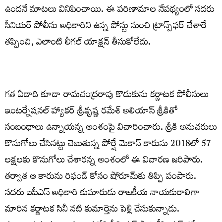
ఉంద‌నే మాట‌లు వినిపించాయి. ఈ ప‌రిణామాల నేప‌థ్యంలో స‌ద‌రు
సీనియ‌ర్ పోలీసు అధికారిని ఉన్న పోస్టు నుంచి ట్రాన్స్‌ఫ‌ర్ చేశారే
త‌ప్పించి, ఎలాంటి లీగ‌ల్ యాక్ష‌న్ తీసుకోలేదు.
గ‌త ఏడాది కూడా రామ‌చంద్ర‌రావు కొడుకును క‌ర్ణాట‌క పోలీసులు
ఇంట‌ర్నేష‌న‌ల్ హ్యాక‌ర్ శ్రీ‌కృష్ణ ర‌మేశ్ అలియాస్ శ్రీ‌కితో
సంబంధాలు ఉన్నాయ‌న్న అంశంపై విచారించారు. శ్రీకి అనుచరులు
కొనుగోలు చేసినట్టు చెబుతున్న పోర్షే మెకాన్ కారును 2018లో 57
లక్షలకు కొనుగోలు చేశార‌న్న అంశంలో ఈ విచార‌ణ జ‌రిపారు.
త‌ర్వాత ఆ కారును రిఫండ్ కోసం షోరూమ్‌కు తిప్పి పంపారు.
స‌ద‌రు ఐపీఎస్ అధికారి కుమారుడు రాజ‌కీయ నాయ‌కురాలిగా
మారిన క‌ర్ణాట‌క సినీ న‌టి కుమార్తెను పెళ్లి చేసుకున్నాడు.