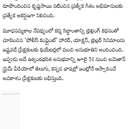
రూపొందించిన కృష్ణసాయి నటించిన ప్రత్యేక గీతం అభిమానులకు
ప్రత్యేక ఆకర్షణగా నిలిచింది.
మూఢనమ్మకాల నేపథ్యంలో కర్మ సిద్ధాంతాన్ని థ్రిల్లింగ్ కథనంతో
చూపించిన ‘పోలీస్ కంప్లైంట్’ హారర్, యాక్షన్, థ్రిల్లర్ సినిమాలను
ఇష్టపడే ప్రేక్షకులకు థియేటర్లలో మంచి అనుభూతిని అందించింది.
ఇప్పుడు అదే ఉత్కంఠభరిత అనుభవాన్ని జూలై 31 నుంచి అమెజాన్
ప్రైమ్ వీడియోలో తెలుగు, కన్నడ భాషల్లో ఇంట్లోనే ఆస్వాదించే
అవకాశం ప్రేక్షకులకు లభిస్తుంది.