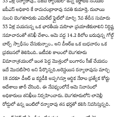
33 ఏళ్ల ర‌న్యారావు.. డీజీపీ ర్యాంకులో ఉన్న క‌ర్ణాట‌క సీనియ‌ర్
ఐపీఎస్ అధికారి కే రామ‌చంద్రారావు స‌వ‌తి కుమార్తె. దుబాయి
నుంచి బెంగ‌ళూరుకు ఎమిరేట్ ఫ్లైట్‌లో మార్చి 3వ తేదీన సుమారు
33 ఏళ్ల వ‌య‌సున్న ఒక భార‌తీయ‌ మ‌హిళా ప్ర‌యాణికురాలిని నిర్దిష్ట
స‌మాచారంతో త‌నిఖీ చేశాం. ఆమె వ‌ద్ద 14.2 కిలోల బ‌రువున్న గోల్డ్
బార్స్ స్వాధీనం చేసుకున్నాం.. అని డీఆర్ఐ ఒక బుధ‌వారం ఒక
ప్ర‌క‌ట‌న‌లో తెలిపింది. ఇటీవ‌లి కాలంలో బెంగ‌ళూరు
విమానాశ్ర‌యంలో ఇంత పెద్ద మొత్తంలో బంగారం సీజ్ చేయ‌డం
ఇదే మొద‌టిసారి అని పేర్కొన్న‌ది.అరెస్ట‌యిన ర‌న్యారావును మార్చి
18 వ‌ర‌కూ డీఆర్ ఐ క‌స్ట‌డీకి అప్ప‌గిస్తూ ఆర్థిక నేరాల ప్ర‌త్యేక కోర్టు
ఆదేశాలు జారీ చేసింది. ఈ నేప‌థ్యంలోనే ఆమె నివాసంలో
అధికారులు త‌నిఖీలు నిర్వ‌హించారు. బెంగ‌ళూరులోని లావెల్లీ
రోడ్డులో ఉన్న ఇంటిలో ర‌న్యారావు త‌న భ‌ర్త‌తో క‌లిసి నివ‌సిస్తున్న‌ది.