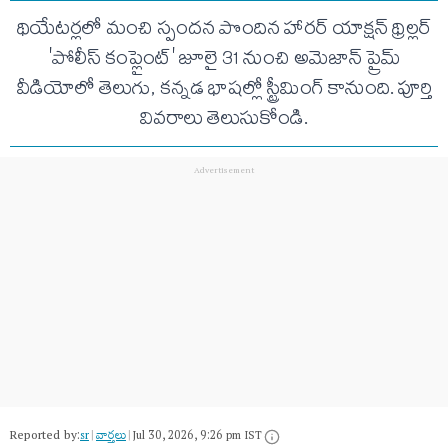
థియేటర్లలో మంచి స్పందన పొందిన హారర్ యాక్షన్ థ్రిల్లర్
'పోలీస్ కంప్లైంట్' జూలై 31 నుంచి అమెజాన్ ప్రైమ్
వీడియోలో తెలుగు, కన్నడ భాషల్లో స్ట్రీమింగ్ కానుంది. పూర్తి
వివరాలు తెలుసుకోండి.
Reported by:
sr
|
వార్త‌లు
|
Jul 30, 2026, 9:26 pm IST