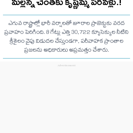
మల్లన్న చెంతకు కృష్ణమ్మ పరవళ్లు.!
ఎగువ రాష్ట్రాల్లో భారీ వర్షాలతో జూరాల ప్రాజెక్టుకు వరద
ప్రవాహం పెరిగింది. 8 గేట్లు ఎత్తి 30,722 క్యూసెక్కుల నీటిని
శ్రీశైలం వైపు విడుదల చేస్తుండగా, పరీవాహక ప్రాంతాల
ప్రజలను అధికారులు అప్రమత్తం చేశారు.