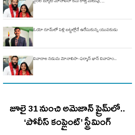
వైరల్ బ్యూటీ మోనాలిసా కేసు కొత్త మలుపు…
ఓయో రూమ్‌లో పెళ్లి బ‌ట్ట‌ల్లోనే ఉరేసుకున్న యువ‌కుడు
వివాదాల నడుమ మోనాలిసా-ఫర్మాన్ ఖాన్ వివాహం..
జూలై 31 నుంచి అమెజాన్ ప్రైమ్‌లో..
‘పోలీస్ కంప్లైంట్’ స్ట్రీమింగ్