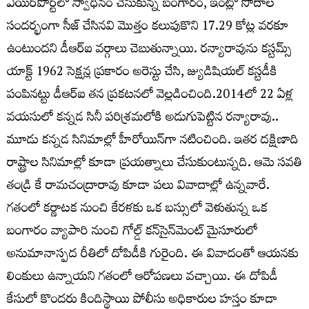
ఎయిర్‌పోర్ట్‌లో స్వాధీనం చేసుకున్న బంగారం, ఇంట్లో సోదాల
సంద‌ర్భంగా సీజ్ చేసిన‌వి మొత్తం క‌లుపుకొని 17.29 కోట్ల వ‌ర‌కూ
ఉంటుంద‌ని డీఆర్ఐ వ‌ర్గాలు చెబుతున్నాయి. ర‌న్యారావును క‌స్ట‌మ్స్
యాక్ట్ 1962 సెక్ష‌న్ల ప్ర‌కారం అరెస్టు చేసి, జ్యుడిషియ‌ల్ క‌స్ట‌డీకి
పంపిన‌ట్టు డీఆర్ఐ త‌న ప్ర‌క‌ట‌న‌లో వెల్ల‌డించింది.2014లో 22 ఏళ్ల
వ‌య‌సులో క‌న్న‌డ సినీ ప‌రిశ్ర‌మ‌లోకి అడుగుపెట్టిన ర‌న్యారావు..
మూడు క‌న్న‌డ సినిమాల్లో హీరోయిన్‌గా న‌టించింది. ఇత‌ర ద‌క్షిణాది
రాష్ట్రాల సినిమాల్లో కూడా ప్ర‌య‌త్నాలు చేసుకుంటున్న‌ది. ఆమె స‌వ‌తి
తండ్రి కే రామ‌చంద్రారావు కూడా ప‌లు వివాదాల్లో ఉన్న‌వారే.
గ‌తంలో క‌ర్ణాట‌క నుంచి కేర‌ళ‌కు ఒక బ‌స్సులో వెళుతున్న ఒక
బంగారం వ్యాపారి నుంచి గోల్డ్ క‌న్‌సైన్‌మెంట్ మైసూరులో
అనుమానాస్ప‌ద రీతిలో దోపిడీకి గురైంది. ఈ వివాదంతో ఆయ‌న‌కు
లింకులు ఉన్నాయ‌ని గ‌తంలో ఆరోప‌ణ‌లు వ‌చ్చాయి. ఈ దోపిడీ
కేసులో కొంద‌రు కిందిస్థాయి పోలీసు అధికారుల హ‌స్తం కూడా