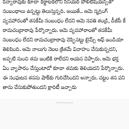
ర‌న్యారావుకు కూడా క‌ర్ణాట‌కలోని సీనియ‌ర్ పొలిటీషియ‌న్స్‌తో
సంబంధాలు ఉన్న‌ట్టు తెలుస్తున్న‌ది. అయితే.. ఆమె స్మ‌గ్లింగ్
వ్య‌వ‌హారంతో త‌న‌కేమీ సంబంధం లేద‌ని ఆమె స‌వ‌తి తండ్రి, డీజీపీ కే
రామ‌చంద్రారావు పేర్కొన్నారు. ఆమె వ్య‌వ‌హారాల‌తో త‌న‌కేమీ
సంబంధం లేద‌ని రామ‌చంద్రారావు చెప్పిన‌ట్టు టైమ్స్ ఆఫ్ ఇండియా
తెలిపింది. ఆమె నాలుగు నెల‌ల క్రిత‌మే వివాహం చేసుకున్న‌ద‌ని,
అప్ప‌టి నుంచి త‌మ ఇంటికి రాలేద‌ని ఆయ‌న చెప్పారు. ఆమె భ‌ర్త
ఏం వ్యాపారం చేస్తుంటాడో కూడా త‌మ‌కు తెలియ‌ద‌ని పేర్కొన్నారు.
ఈ సంఘ‌ట‌న త‌న‌ను షాక్‌కు గురిచేసింద‌ని అన్నారు. చ‌ట్టం త‌న ప‌ని
తాను చేసుకుపోతుంద‌ని క్లారిటీ ఇచ్చారు