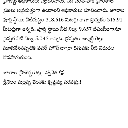
ప్రాజెక్టు అధికారులు వెల్లడించారు. నదీ పరీవాహక ప్రాంతాల
ప్రజలు అప్రమత్తంగా ఉండాలని అధికారులు సూచించారు. జూరాల
పూర్తి స్థాయి నీటిమట్టం 318.516 మీటర్లు కాగా ప్రస్తుతం 315.91
మీటర్లుగా ఉన్నది. పూర్తి స్థాయి నీటి నిల్వ 9.657 టీఎంసీలగానూ
ప్రస్తుత నీటి నిల్వ 5.042 ఉన్నది. ప్రస్తుతం ఆల్మట్టి గేట్లు
మూసివేసినప్పటికి పవర్ హౌస్ ద్వారా దిగువకు నీటి విడుదల
కొనసాగుతుంది.
జూరాల ప్రాజెక్టు గేట్లు ఎత్తివేత 😍
శ్రీశైలం మల్లన్న చెంతకు కృష్ణమ్మ పరవళ్లు.!
ఇన్‌ఫ్లో: 32,000 క్యూసెక్కులు
అవుట్‌ఫ్లో: 30,722 క్యూసెక్కులు
#Jurala
#Srisailam
VideoVikas
pic.twitter.com/mYp1IqZB4X