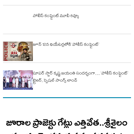
పోలీస్ కంప్లైంట్ మూవీ రివ్యూ
జూన్ 12న థియేటర్లలోకి ‘పోలీస్ కంప్లైంట్’
సూపర్ స్టార్ కృష్ణ జయంతి సందర్భంగా… ‘పోలీస్ కంప్లైంట్’
ట్రైలర్, స్పెషల్ సాంగ్స్ లాంచ్
జూరాల ప్రాజెక్టు గేట్లు ఎత్తివేత..శ్రీశైలం