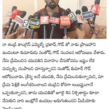
నా తండ్రి కాంగ్రెస్ ఎమ్మెల్యే ప్రకాష్ గౌడ్ తో నాకు ప్రాణహాని
ఉందంటూ కుమారుడు సంతోష్ గౌడ్ సంచలన ఆరోపణలు చేశారు.
నేను ప్రేమించిన యువతిని వివాహం చేసుకోవడం ఇష్టం లేక
మమ్నల్ని చంపాలని చూస్తున్నాడని సంతోష్ కుమార్ గౌడ్
ఆరోపించారు. శ్రేస్య అనే యువతి, నేను ప్రేమించుకున్నామని, మా
ప్రేమ పెళ్లికి అంగీకరించాలని తండ్రిని కోరగా అయిష్టంగానే
ఒప్పుకున్నాడని, తాను యువతితో జూలై 8న నిశ్చితార్ధం కూడా
చేసుకుని వారి ఇంట్లోనే ఉండటం జరుగుతుందని మీడియాకు