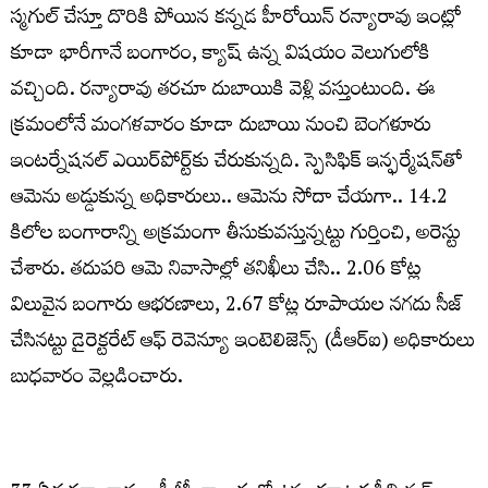
స్మ‌గుల్ చేస్తూ దొరికి పోయిన క‌న్న‌డ హీరోయిన్ ర‌న్యారావు ఇంట్లో
కూడా భారీగానే బంగారం, క్యాష్ ఉన్న విష‌యం వెలుగులోకి
వ‌చ్చింది. ర‌న్యారావు త‌ర‌చూ దుబాయికి వెళ్లి వ‌స్తుంటుంది. ఈ
క్ర‌మంలోనే మంగ‌ళ‌వారం కూడా దుబాయి నుంచి బెంగ‌ళూరు
ఇంట‌ర్నేష‌న‌ల్ ఎయిర్‌పోర్ట్‌కు చేరుకున్న‌ది. స్పెసిఫిక్ ఇన్ఫ‌ర్మేష‌న్‌తో
ఆమెను అడ్డుకున్న అధికారులు.. ఆమెను సోదా చేయ‌గా.. 14.2
కిలోల బంగారాన్ని అక్ర‌మంగా తీసుకువ‌స్తున్న‌ట్టు గుర్తించి, అరెస్టు
చేశారు. త‌దుప‌రి ఆమె నివాసాల్లో త‌నిఖీలు చేసి.. 2.06 కోట్ల
విలువైన బంగారు ఆభ‌ర‌ణాలు, 2.67 కోట్ల రూపాయ‌ల న‌గ‌దు సీజ్
చేసిన‌ట్టు డైరెక్ట‌రేట్ ఆఫ్ రెవెన్యూ ఇంటెలిజెన్స్ (డీఆర్ఐ) అధికారులు
బుధ‌వారం వెల్ల‌డించారు.