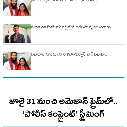
వైరల్ బ్యూటీ మోనాలిసా కేసు కొత్త మలుపు…
ఓయో రూమ్‌లో పెళ్లి బ‌ట్ట‌ల్లోనే ఉరేసుకున్న యువ‌కుడు
వివాదాల నడుమ మోనాలిసా-ఫర్మాన్ ఖాన్ వివాహం..
జూలై 31 నుంచి అమెజాన్ ప్రైమ్‌లో..
‘పోలీస్ కంప్లైంట్’ స్ట్రీమింగ్