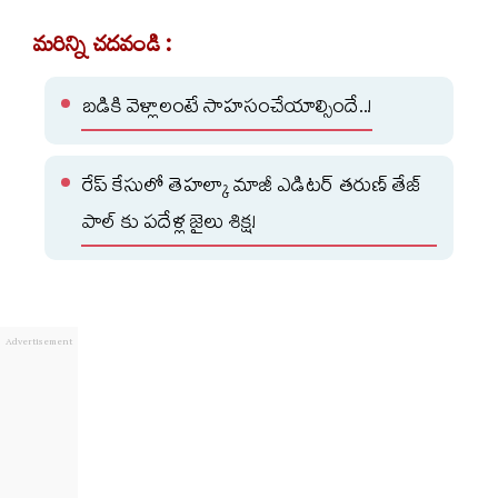
మరిన్ని చదవండి :
బడికి వెళ్లాలంటే సాహసంచేయాల్సిందే..!
రేప్ కేసులో తెహల్కా మాజీ ఎడిటర్ తరుణ్ తేజ్
పాల్ కు పదేళ్ల జైలు శిక్ష!