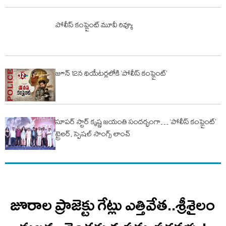
పోలీస్ కంప్లైంట్ మూవీ రివ్యూ
జూన్ 12న థియేటర్లలోకి ‘పోలీస్ కంప్లైంట్’
సూపర్ స్టార్ కృష్ణ జయంతి సందర్భంగా… ‘పోలీస్ కంప్లైంట్’
ట్రైలర్, స్పెషల్ సాంగ్స్ లాంచ్
జూరాల ప్రాజెక్టు గేట్లు ఎత్తివేత..శ్రీశైలం