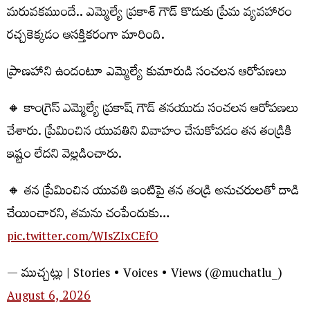
మరువకముందే.. ఎమ్మెల్యే ప్రకాశ్ గౌడ్ కొడుకు ప్రేమ వ్యవహారం
రచ్చకెక్కడం ఆసక్తికరంగా మారింది.
ప్రాణహాని ఉందంటూ ఎమ్మెల్యే కుమారుడి సంచలన ఆరోపణలు
🔸 కాంగ్రెస్ ఎమ్మెల్యే ప్రకాష్ గౌడ్ తనయుడు సంచలన ఆరోపణలు
చేశారు. ప్రేమించిన యువతిని వివాహం చేసుకోవడం తన తండ్రికి
ఇష్టం లేదని వెల్లడించారు.
🔸 తన ప్రేమించిన యువతి ఇంటిపై తన తండ్రి అనుచరులతో దాడి
చేయించారని, తమను చంపేందుకు…
pic.twitter.com/WIsZIxCEfO
— ముచ్చట్లు | Stories • Voices • Views (@muchatlu_)
August 6, 2026