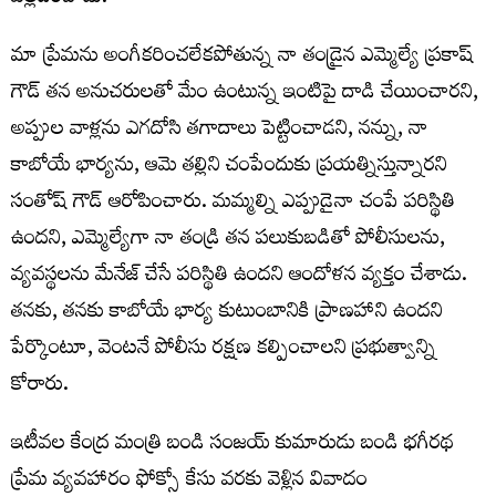
మా ప్రేమను అంగీకరించలేకపోతున్న నా తండ్రైన ఎమ్మెల్యే ప్రకాష్
గౌడ్ తన అనుచరులతో మేం ఉంటున్న ఇంటిపై దాడి చేయించారని,
అప్పుల వాళ్లను ఎగదోసి తగాదాలు పెట్టించాడని, నన్ను, నా
కాబోయే భార్యను, ఆమె తల్లిని చంపేందుకు ప్రయత్నిస్తున్నారని
సంతోష్ గౌడ్ ఆరోపించారు. మమ్మల్ని ఎప్పుడైనా చంపే పరిస్థితి
ఉందని, ఎమ్మెల్యేగా నా తండ్రి తన పలుకుబడితో పోలీసులను,
వ్యవస్థలను మేనేజ్ చేసే పరిస్థితి ఉందని ఆందోళన వ్యక్తం చేశాడు.
తనకు, తనకు కాబోయే భార్య కుటుంబానికి ప్రాణహాని ఉందని
పేర్కొంటూ, వెంటనే పోలీసు రక్షణ కల్పించాలని ప్రభుత్వాన్ని
కోరారు.
ఇటీవల కేంద్ర మంత్రి బండి సంజయ్ కుమారుడు బండి భగీరథ
ప్రేమ వ్యవహారం ఫోక్సో కేసు వరకు వెళ్లిన వివాదం