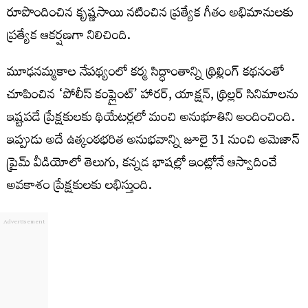
రూపొందించిన కృష్ణసాయి నటించిన ప్రత్యేక గీతం అభిమానులకు
ప్రత్యేక ఆకర్షణగా నిలిచింది.
మూఢనమ్మకాల నేపథ్యంలో కర్మ సిద్ధాంతాన్ని థ్రిల్లింగ్ కథనంతో
చూపించిన ‘పోలీస్ కంప్లైంట్’ హారర్, యాక్షన్, థ్రిల్లర్ సినిమాలను
ఇష్టపడే ప్రేక్షకులకు థియేటర్లలో మంచి అనుభూతిని అందించింది.
ఇప్పుడు అదే ఉత్కంఠభరిత అనుభవాన్ని జూలై 31 నుంచి అమెజాన్
ప్రైమ్ వీడియోలో తెలుగు, కన్నడ భాషల్లో ఇంట్లోనే ఆస్వాదించే
అవకాశం ప్రేక్షకులకు లభిస్తుంది.