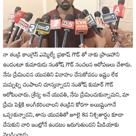
నా తండ్రి కాంగ్రెస్ ఎమ్మెల్యే ప్రకాష్ గౌడ్ తో నాకు ప్రాణహాని
ఉందంటూ కుమారుడు సంతోష్ గౌడ్ సంచలన ఆరోపణలు చేశారు.
నేను ప్రేమించిన యువతిని వివాహం చేసుకోవడం ఇష్టం లేక
మమ్నల్ని చంపాలని చూస్తున్నాడని సంతోష్ కుమార్ గౌడ్
ఆరోపించారు. శ్రేస్య అనే యువతి, నేను ప్రేమించుకున్నామని, మా
ప్రేమ పెళ్లికి అంగీకరించాలని తండ్రిని కోరగా అయిష్టంగానే
ఒప్పుకున్నాడని, తాను యువతితో జూలై 8న నిశ్చితార్ధం కూడా
చేసుకుని వారి ఇంట్లోనే ఉండటం జరుగుతుందని మీడియాకు
వెల్లడించాడు.