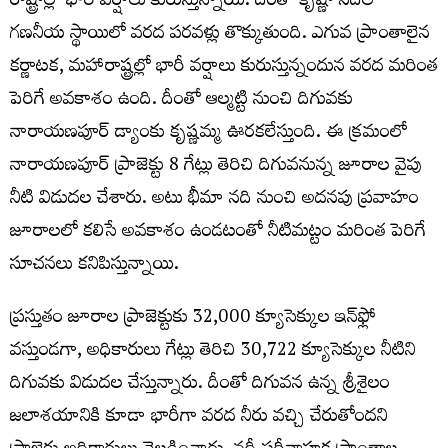
రాష్ట్రాల్లో భారీ వర్షాలు కురుస్తున్నాయి. దీంతో కృష్ణా నదిలో
గణనీయ స్థాయిలో వరద పరవళ్లు తొక్కుతుంది. ఎగువ ప్రాంతాలైన
కర్ణాటక, మహారాష్ట్రల్లో భారీ వర్షాలు కురుస్తున్నందున వరద మరింత
పెరిగే అవకాశం ఉంది. దీంతో ఆల్మట్టి నుంచి‌ దిగువకు
నారాయణపూర్‌ డ్యాంకు కృష్ణమ్మ ఊరకలేస్తుంది. ఈ క్రమంలో
నారాయణపూర్‌ ప్రాజెక్టు 8 గేట్లు తెరిచి దిగువనున్న జూరాల వైపు
నీటి విడుదల చేశారు. అటు భీమా నది నుంచి అదనపు ప్రవాహం
జూరాలలో కలిసే అవకాశం ఉండటంతో నీటిమట్టం మరింత పెరిగే
సూచనలు కనిపిస్తున్నాయి.
ప్రస్తుతం జూరాల ప్రాజెక్టుకు 32,000 క్యూసెక్కుల ఇన్‌ఫ్లో
వస్తుండగా, అధికారులు గేట్లు తెరిచి 30,722 క్యూసెక్కుల నీటిని
దిగువకు విడుదల చేస్తున్నారు. దీంతో దిగువన ఉన్న శ్రీశైలం
జలాశయానికి కూడా భారీగా వరద నీరు వచ్చి చేరుతోందని