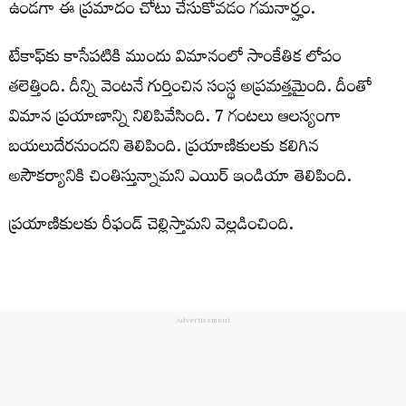
ఉండ‌గా ఈ ప్ర‌మాదం చోటు చేసుకోవ‌డం గ‌మ‌నార్హం.
టేకాఫ్‌కు కాసేపటికి ముందు విమానంలో సాంకేతిక లోపం
తలెత్తింది. దీన్ని వెంటనే గుర్తించిన సంస్థ అప్రమత్తమైంది. దీంతో
విమాన ప్రయాణాన్ని నిలిపివేసింది. 7 గంటలు ఆలస్యంగా
బయలుదేరనుందని తెలిపింది. ప్ర‌యాణికుల‌కు క‌లిగిన
అసౌక‌ర్యానికి చింతిస్తున్నామ‌ని ఎయిర్ ఇండియా తెలిపింది.
ప్రయాణికుల‌కు రీఫండ్ చెల్లిస్తామ‌ని వెల్ల‌డించింది.