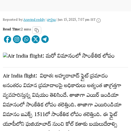
Reported by:
Aravind reddy
|
వార్త‌లు
|
Jun 15, 2025, 7:07 pm IST
Read Time:
2 mins
Air India flight: విధాతః అహ్మ‌దాబాద్ ఫ్లైట్ ప్ర‌మాదం
అనంత‌రం విమాన ప్ర‌మాదాల‌పై అధికారులు అత్యంత జాగ్ర‌త్త‌గా
వ్య‌వ‌హ‌రిస్తున్న విష‌యం తెలిసిందే. తాజాగా ఎయిర్ ఇండియా
విమానంలో సాంకేతిక లోపం త‌లెత్తింది. తాజాగా ఎయిరిండియా
విమానం ఐఎక్స్‌ 1511లో సాంకేతిక లోపం త‌లెత్తింది. ఈ ఫ్లైట్
యూపీలోని ఘ‌జియాబాద్ నుంచి కోల్ క‌తాకు బ‌యలుదేరాల్సి