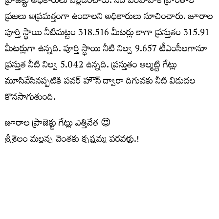
ప్రాజెక్టు అధికారులు వెల్లడించారు. నదీ పరీవాహక ప్రాంతాల
ప్రజలు అప్రమత్తంగా ఉండాలని అధికారులు సూచించారు. జూరాల
పూర్తి స్థాయి నీటిమట్టం 318.516 మీటర్లు కాగా ప్రస్తుతం 315.91
మీటర్లుగా ఉన్నది. పూర్తి స్థాయి నీటి నిల్వ 9.657 టీఎంసీలగానూ
ప్రస్తుత నీటి నిల్వ 5.042 ఉన్నది. ప్రస్తుతం ఆల్మట్టి గేట్లు
మూసివేసినప్పటికి పవర్ హౌస్ ద్వారా దిగువకు నీటి విడుదల
కొనసాగుతుంది.
జూరాల ప్రాజెక్టు గేట్లు ఎత్తివేత 😍
శ్రీశైలం మల్లన్న చెంతకు కృష్ణమ్మ పరవళ్లు.!
ఇన్‌ఫ్లో: 32,000 క్యూసెక్కులు
అవుట్‌ఫ్లో: 30,722 క్యూసెక్కులు
#Jurala
#Srisailam
VideoVikas
pic.twitter.com/mYp1IqZB4X