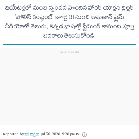
థియేటర్లలో మంచి స్పందన పొందిన హారర్ యాక్షన్ థ్రిల్లర్
'పోలీస్ కంప్లైంట్' జూలై 31 నుంచి అమెజాన్ ప్రైమ్
వీడియోలో తెలుగు, కన్నడ భాషల్లో స్ట్రీమింగ్ కానుంది. పూర్తి
వివరాలు తెలుసుకోండి.
Reported by:
sr
|
వార్త‌లు
|
Jul 30, 2026, 9:26 pm IST