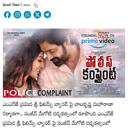
Read Time:
5 mins
ఎంఎస్‌కే ప్రమిద శ్రీ ఫిలిమ్స్ బ్యానర్ పై బాలకృష్ణ మహారాణా
నిర్మాతగా.. సంజీవ్ మేగోటి దర్శకత్వంలో రూపొంది ఎంఎస్‌కే
ప్రమిద శ్రీ ఫిలిమ్స్ బ్యానర్ పై సంజీవ్ మేగోటి దర్శకత్వంలో