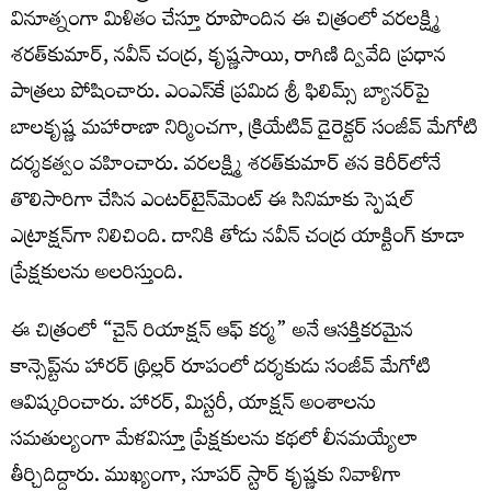
వినూత్నంగా మిళితం చేస్తూ రూపొందిన ఈ చిత్రంలో వరలక్ష్మి
శరత్‌కుమార్, నవీన్ చంద్ర, కృష్ణసాయి, రాగిణి ద్వివేది ప్రధాన
పాత్రలు పోషించారు. ఎంఎస్‌కే ప్రమిద శ్రీ ఫిలిమ్స్ బ్యానర్‌పై
బాలకృష్ణ మహారాణా నిర్మించగా, క్రియేటివ్ డైరెక్టర్ సంజీవ్ మేగోటి
దర్శకత్వం వహించారు. వరలక్ష్మి శరత్‌కుమార్ త‌న కెరీర్‌లోనే
తొలిసారిగా చేసిన ఎంట‌ర్‌టైన్‌మెంట్ ఈ సినిమాకు స్పెష‌ల్
ఎట్రాక్ష‌న్‌గా నిలిచింది. దానికి తోడు నవీన్ చంద్ర యాక్టింగ్ కూడా
ప్రేక్ష‌కుల‌ను అల‌రిస్తుంది.
ఈ చిత్రంలో “చైన్ రియాక్షన్ ఆఫ్ కర్మ” అనే ఆసక్తికరమైన
కాన్సెప్ట్‌ను హారర్ థ్రిల్లర్ రూపంలో దర్శకుడు సంజీవ్ మేగోటి
ఆవిష్కరించారు. హారర్, మిస్టరీ, యాక్షన్ అంశాలను
సమతుల్యంగా మేళవిస్తూ ప్రేక్షకులను కథలో లీనమయ్యేలా
తీర్చిదిద్దారు. ముఖ్యంగా, సూపర్ స్టార్ కృష్ణకు నివాళిగా