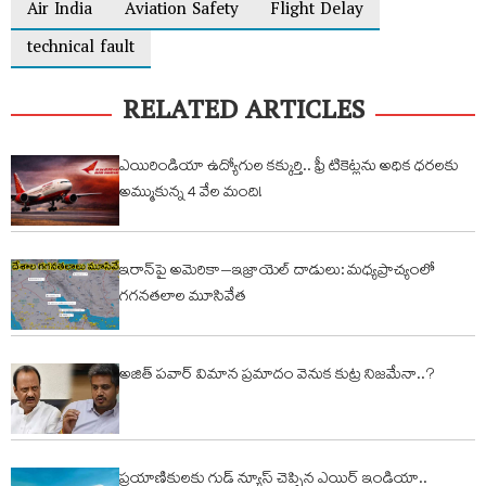
Air India
Aviation Safety
Flight Delay
technical fault
RELATED ARTICLES
ఎయిరిండియా ఉద్యోగుల కక్కుర్తి.. ఫ్రీ టికెట్లను అధిక ధరలకు
అమ్ముకున్న 4 వేల మంది!
ఇరాన్‌పై అమెరికా–ఇజ్రాయెల్ దాడులు: మధ్యప్రాచ్యంలో
గగనతలాల మూసివేత
అజిత్ పవార్ విమాన ప్రమాదం వెనుక కుట్ర నిజమేనా..?
ప్ర‌యాణికుల‌కు గుడ్ న్యూస్ చెప్పిన ఎయిర్ ఇండియా..