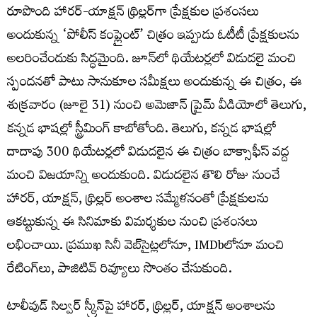
రూపొంది హారర్-యాక్షన్ థ్రిల్లర్‌గా ప్రేక్షకుల ప్రశంసలు
అందుకున్న ‘పోలీస్ కంప్లైంట్’ చిత్రం ఇప్పుడు ఓటీటీ ప్రేక్షకులను
అలరించేందుకు సిద్ధమైంది. జూన్‌లో థియేటర్లలో విడుదలై మంచి
స్పందనతో పాటు సానుకూల సమీక్షలు అందుకున్న ఈ చిత్రం, ఈ
శుక్ర‌వారం (జూలై 31) నుంచి అమెజాన్ ప్రైమ్ వీడియోలో తెలుగు,
కన్నడ భాషల్లో స్ట్రీమింగ్ కాబోతోంది. తెలుగు, కన్నడ భాష‌ల్లో
దాదాపు 300 థియేటర్లలో విడుదలైన ఈ చిత్రం బాక్సాఫీస్ వద్ద
మంచి విజయాన్ని అందుకుంది. విడుదలైన తొలి రోజు నుంచే
హారర్, యాక్షన్, థ్రిల్లర్ అంశాల సమ్మేళనంతో ప్రేక్షకులను
ఆకట్టుకున్న ఈ సినిమాకు విమర్శకుల నుంచి ప్రశంసలు
లభించాయి. ప్రముఖ సినీ వెబ్‌సైట్లలోనూ, IMDbలోనూ మంచి
రేటింగ్‌లు, పాజిటివ్ రివ్యూలు సొంతం చేసుకుంది.
టాలీవుడ్ సిల్వర్ స్క్రీన్‌పై హారర్, థ్రిల్లర్, యాక్షన్ అంశాలను