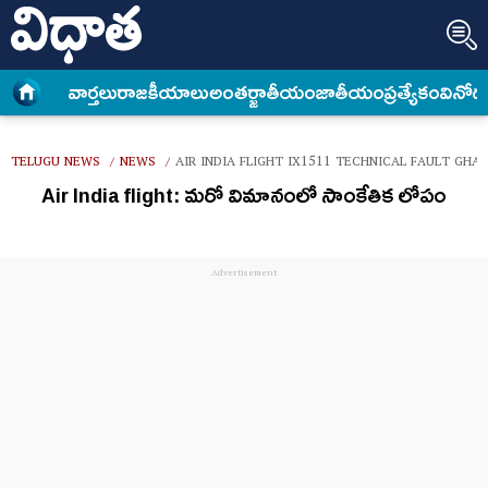
వార్త‌లు
రాజకీయాలు
అంత‌ర్జాతీయం
జాతీయం
ప్రత్యేకం
వినోద
TELUGU NEWS
NEWS
AIR INDIA FLIGHT IX1511 TECHNICAL FAULT GHA
/
/
Air India flight: మ‌రో విమానంలో సాంకేతిక లోపం