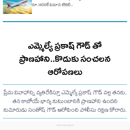
రూ.1499కే విమాన టికెట్‌..
ఎమ్మెల్యే ప్రకాష్ గౌడ్ తో
ప్రాణహాని..కొడుకు సంచలన
ఆరోపణలు
ప్రేమ వివాహాన్ని వ్యతిరేకిస్తూ ఎమ్మెల్యే ప్రకాష్ గౌడ్ వల్ల తనకు,
తన కాబోయే భార్య కుటుంబానికి ప్రాణహాని ఉందని
కుమారుడు సంతోష్ గౌడ్ ఆరోపించి పోలీసు రక్షణ కోరారు.