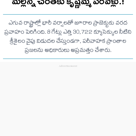
మల్లన్న చెంతకు కృష్ణమ్మ పరవళ్లు.!
ఎగువ రాష్ట్రాల్లో భారీ వర్షాలతో జూరాల ప్రాజెక్టుకు వరద
ప్రవాహం పెరిగింది. 8 గేట్లు ఎత్తి 30,722 క్యూసెక్కుల నీటిని
శ్రీశైలం వైపు విడుదల చేస్తుండగా, పరీవాహక ప్రాంతాల
ప్రజలను అధికారులు అప్రమత్తం చేశారు.