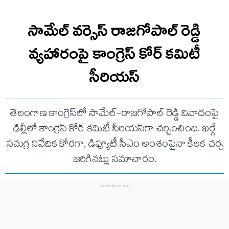
సామేల్ వర్సెస్ రాజగోపాల్ రెడ్డి
వ్యహారంపై కాంగ్రెస్ కోర్ కమిటీ
సీరియస్
తెలంగాణ కాంగ్రెస్‌లో సామేల్-రాజగోపాల్ రెడ్డి వివాదంపై
ఢిల్లీలో కాంగ్రెస్ కోర్ కమిటీ సీరియస్‌గా చర్చించింది. ఖర్గే
సమగ్ర నివేదిక కోరగా, డిప్యూటీ సీఎం అంశంపైనా కీలక చర్చ
జరిగినట్లు సమాచారం.