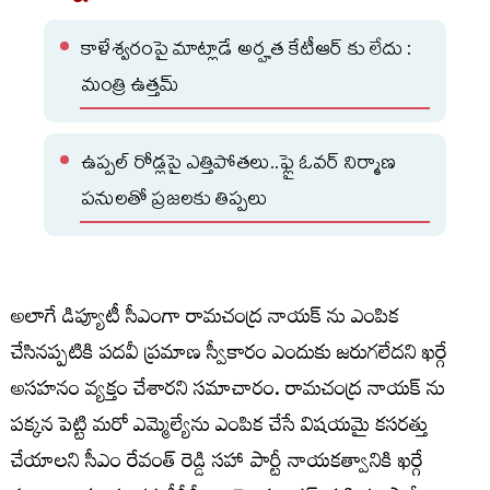
కాళేశ్వరంపై మాట్లాడే అర్హత కేటీఆర్ కు లేదు :
మంత్రి ఉత్తమ్
ఉప్పల్ రోడ్లపై ఎత్తిపోతలు..ఫ్లై ఓవర్ నిర్మాణ
పనులతో ప్రజలకు తిప్పలు
అలాగే డిప్యూటీ సీఎంగా రామచంద్ర నాయక్ ను ఎంపిక
చేసినప్పటికి పదవీ ప్రమాణ స్వీకారం ఎందుకు జరుగలేదని ఖర్గే
అసహనం వ్యక్తం చేశారని సమాచారం. రామచంద్ర నాయక్ ను
పక్కన పెట్టి మరో ఎమ్మెల్యేను ఎంపిక చేసే విషయమై కసరత్తు
చేయాలని సీఎం రేవంత్ రెడ్డి సహా పార్టీ నాయకత్వానికి ఖర్గే