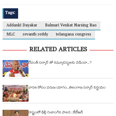
Tags:
Addanki Dayakar
Balmuri Venkat Narsing Rao
MLC
revanth reddy
telangana congress
RELATED ARTICLES
రేవంత్ సర్కార్ తో కమ్యూనిస్టులకు చెడిందా..?
వానల కోసం వరుణ యాగం..తెలంగాణ సర్కార్ నిర్ణయం
రాష్ట్రంలో ఢిల్లీ గులాంగిరి పాలన : కేటీఆర్