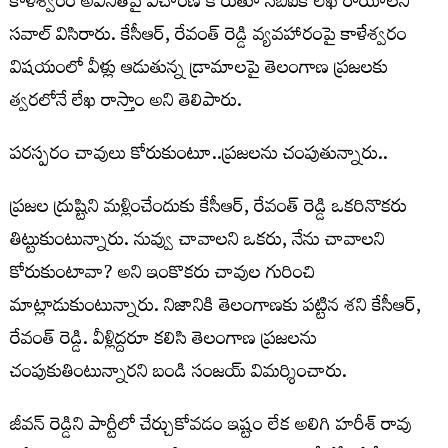
కాళేశ్వరం అవినీతిపై విచారణ కోరుతూ సీబీఐకి లేఖ రాయాలని
సవాల్ విసిరారు. కేసీఆర్, రేవంత్ రెడ్డి వ్యవహారంపై కాళేశ్వరం
విషయంలో వీళ్లు ఆడుతున్న డ్రామాలపై తెలంగాణ ప్రజలకు
త్వరలోనే లేఖ రాస్తాం అని తెలిపారు.
పరస్పరం చావులు కోరుకుంటూ..ప్రజలను చంపుతున్నారు..
ప్రజల ద్రుష్టిని మళ్లించేందుకు కేసీఆర్, రేవంత్ రెడ్డి ఒకరినొకరు
తిట్టుకుంటున్నారు. నువ్వు చావాలని ఒకరు, నేను చావాలని
కోరుకుంటావా? అని ఇంకొకరు చావుల గురించి
మాట్లాడుకుంటున్నారు. నిజానికి తెలంగాణకు పట్టిన శని కేసీఆర్,
రేవంత్ రెడ్డి. వీళ్లిద్దరూ కలిసి తెలంగాణ ప్రజలను
చంపుకుతింటున్నారని బండి సంజయ్ విమర్శించారు.
జీవన్ రెడ్డిని పార్టీలో చేర్చుకోవడం ఇష్టం లేక అలిగి హరీశ్ రావు