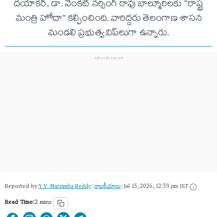
దయాకర్, డా. వెంకట్ నర్సింగ్ రావు బాల్మూరిలకు “రాష్ట్ర
మంత్రి హోదా” కల్పించింది. వారిద్దరు తెలంగాణ శాసన
మండలి ప్రభుత్వ విప్‌లుగా ఉన్నారు.
Reported by:
Y.V. Narsimha Reddy
|
రాజకీయాలు
|
Jul 15, 2026, 12:39 pm IST
Read Time:
2 mins