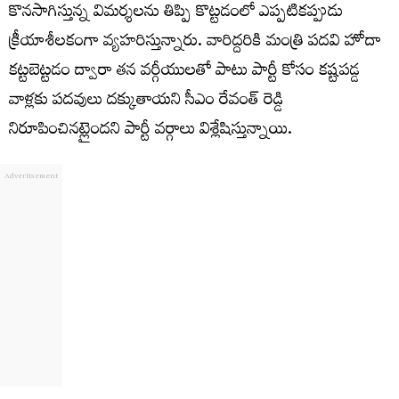
కొనసాగిస్తున్న విమర్శలను తిప్పి కొట్టడంలో ఎప్పటికప్పుడు
క్రీయాశీలకంగా వ్యహరిస్తున్నారు. వారిద్దరికి మంత్రి పదవి హోదా
కట్టబెట్టడం ద్వారా తన వర్గీయులతో పాటు పార్టీ కోసం క‌ష్ట‌ప‌డ్డ
వాళ్ల‌కు ప‌ద‌వులు దక్కుతాయ‌ని సీఎం రేవంత్ రెడ్డి
నిరూపించినట్లైందని పార్టీ వర్గాలు విశ్లేషిస్తున్నాయి.