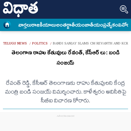
వార్త‌లు
రాజకీయాలు
అంత‌ర్జాతీయం
జాతీయం
ప్రత్యేకం
వినోద
TELUGU NEWS
POLITICS
BANDI SANJAY SLAMS CM REVANTH AND KCR 
/
/
తెలంగాణ రాహు కేతువులు రేవంత్, కేసీఆర్ లు: బండి
సంజయ్
రేవంత్ రెడ్డి, కేసీఆర్ తెలంగాణకు రాహు కేతువులని కేంద్ర
మంత్రి బండి సంజయ్ విమర్శించారు. కాళేశ్వరం అవినీతిపై
సీబీఐ విచారణ కోరారు.