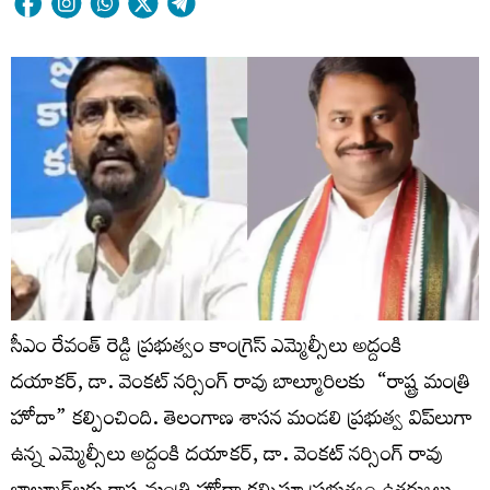
సీఎం రేవంత్ రెడ్డి ప్రభుత్వం కాంగ్రెస్ ఎమ్మెల్సీలు అద్దంకి
దయాకర్, డా. వెంకట్ నర్సింగ్ రావు బాల్మూరిలకు “రాష్ట్ర మంత్రి
హోదా” కల్పించింది. తెలంగాణ శాసన మండలి ప్రభుత్వ విప్‌లుగా
ఉన్న ఎమ్మెల్సీలు అద్దంకి దయాకర్, డా. వెంకట్ నర్సింగ్ రావు