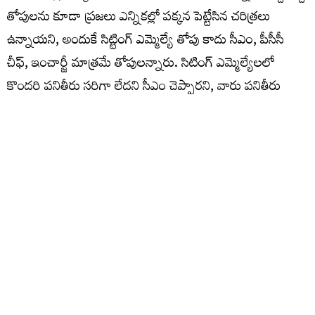
తోపులను కూడా ప్రజలు ఎన్నికల్లో పక్కన పెట్టేసిన చరిత్రలు
ఉన్నాయని, అందుకే సిట్టింగ్ ఎమ్మెల్యే తోపు కాదు సీఎం, పీసీసీ
చీఫ్, ఇంచార్జీ మాత్రమే తోపులన్నారు. సిటింగ్ ఎమ్మెల్యేలలో
కొందరి పనితీరు సరిగా లేదని సీఎం చెప్పారని, వారు పనితీరు
మార్చుకోకపోతే, వచ్చే ఎన్నికల టికెట్ ఇవ్వాలో వద్దో సీఎం, పీసీసీ
చీఫ్, ఇంచార్జీ నిర్ణయం తీసుకుంటారని జగ్గారెడ్డి స్పష్టం చేశారు.