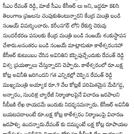
సీఎం రేవంత్ రెడ్డి, మాజీ సీఎం కేసీఆర్ లు అని, ఇద్దరూ కలిసి
తెలంగాణ ప్రజలను చంపుకుతింటున్నారని కేంద్ర మంత్రి బండి
సంజయ్ విమర్శించారు. కరీంనగర్ లోని రేకుర్తి చెరువు
సుందరీకరణ పనులకు కేంద్ర మంత్రి బండి సంజయ్ శంకుస్థాపన
చేశారు.అనంతరం బండి సంజయ్ మాట్లాడుతూ కాళేశ్వరంసహా
కేసీఆర్ కుటుంబం చేసిన అవినితిని కప్పిపుచ్చేందుకు రేవంత్ రెడ్డి
విశ్వ ప్రయత్నాలు చేస్తున్నారని చెప్పారు. కాళేశ్వరంలో రూ.లక్ష
కోట్ల అవినీతి జరిగిందని గత ఎన్నికల్లో చెప్పిన రేవంత్ రెడ్డి
ముఖ్యమంత్రి అయ్యాక రూ.9 వేల కోట్లకే పరిమితమైన మేడిగడ్డ,
అన్నారం, సుందిళ్ల బ్యారేజీ నిర్మాణాలపైనే విచారణ జరపాలని
సీబీఐకి లేఖ రాయడమే ఇందుకు నిదర్శనమన్నారు. కేసీఆర్ అవినీతి
బయటపడాలంటే రూ.లక్ష కోట్ల కాళేశ్వరం నిర్మాణంపై విచారణ
జరపాల్సి ఉందన్నారు.రేవంత్ కు దమ్ముంటే లక్ష కోట్ల రూపాయల