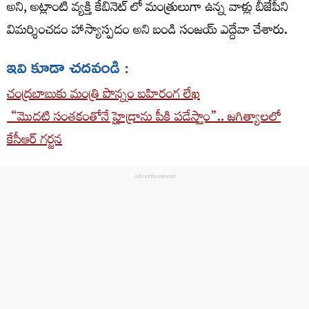
అని, అట్లాంటి వ్యక్తి కేబినెట్ లో మంత్రులుగా ఉన్న వాళ్లు బీజేపీని
విమర్శించడం హాస్యాస్పదం అని బండి సంజయ్ ఎద్దేవా చేశారు.
ఇవి కూడా చదవండి :
చంద్రబాబుకు మంత్రి పొన్నం బహిరంగ లేఖ
“మొదటి సంతకంతోనే హైడ్రాను పీకి పడేస్తాం”.. జగిత్యాలలో
కేసీఆర్ గర్జన