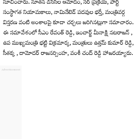
సూచించారు. నూతన డీసీసీల ఆమోదం, సర్ ప్రక్రియ, పార్టీ
సంస్థాగత నియామకాలు, నామినేటెడ్ పదవుల భర్తీ, మంత్రివర్గ
విస్తరణ వంటి అంశాలపై కూడా చర్చలు జరిగినట్లుగా సమాచారం.
ఈ సమావేశంలో సీఎం రేవంత్ రెడ్డి, ఇంచార్జ్ మీనాక్షి నటరాజన్ ,
ఉప ముఖ్యమంత్రి భట్టి విక్రమార్క, మంత్రులు ఉత్తమ్ కుమార్ రెడ్డి,
సీతక్క , దామోదర్ రాజనర్సింహ, వంశీ చంద్ రెడ్డి హాజరయ్యారు.