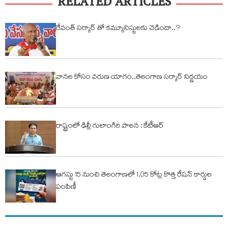
RELATED ARTICLES
రేవంత్ సర్కార్ తో కమ్యూనిస్టులకు చెడిందా..?
వానల కోసం వరుణ యాగం..తెలంగాణ సర్కార్ నిర్ణయం
రాష్ట్రంలో ఢిల్లీ గులాంగిరి పాలన : కేటీఆర్
ఆగస్టు 15 నుంచి తెలంగాణలో 1.05 కోట్ల కొత్త రేషన్ కార్డుల
పంపిణీ