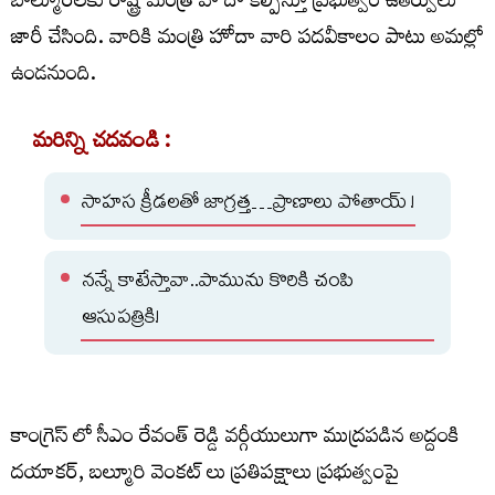
బాల్మూర్‌లకు రాష్ట్ర మంత్రి హోదా కల్పిస్తూ ప్రభుత్వం ఉతర్వులు
జారీ చేసింది. వారికి మంత్రి హోదా వారి పదవీకాలం పాటు అమల్లో
ఉండనుంది.
మరిన్ని చదవండి :
సాహస క్రీడలతో జాగ్రత్త…ప్రాణాలు పోతాయ్ !
నన్నే కాటేస్తావా..పామును కొరికి చంపి
ఆసుపత్రికి!
కాంగ్రెస్ లో సీఎం రేవంత్ రెడ్డి వర్గీయులుగా ముద్రపడిన అద్దంకి
దయాకర్, బల్మూరి వెంకట్ లు ప్రతిపక్షాలు ప్రభుత్వంపై