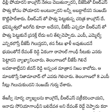
ఢిల్లీ పోయారని కాంగ్రెస్ నేతలు చెబుతున్నారని, బీజేపీతో బీఆర్ఎస్
పొత్తు కోసం పోయారని అంటున్నారని అన్నీ అబద్దాలేనని సంజయ్
కొట్టిపారేశారు. బీఆర్ఎస్ తో పొత్తు పెట్టుకున్న చరిత్ర కాంగ్రెస్ దే.
భవిష్యత్తులో జరిగేది కూడా అదేనని, బీజేపీ ఎన్నడూ బీఆర్ఎస్ తో
పొత్తు పెట్టుకునే ప్రసక్తే లేదు అని తేల్చిచెప్పారు. ఎంపీ, ఎమ్మెల్యే
ఎన్నికలొస్తే బీజేపీ గెలుస్తదని, తన సీటు ఖాళీ అవుతుందనే
భయంతోనే రేవంత్ రెడ్డి ఏకంగా రాహుల్ గాంధీ సీటుకు ఎసరు
పెట్టాడని వ్యాఖ్యానించారు. తెలంగాణలో బీజేపీ గెలిచే
అవకాశాల్లేవని జీవన్ రెడ్డి అన్నంత మాత్రాన నిజం కాబోదు. ఆ
మాటకొస్తే నిజామాబాద్ లో ఎవరు గెలిచారు. తెలంగాణలో 8 ఎంపీ
సీట్లు గెలుచుకుందని సంజయ్ గుర్తు చేశారు.
తేజస్వీ సూర్య వ్యాఖ్యలను కాంగ్రెస్, బీఆర్ఎస్ వక్రీకరించాయని,
ఆనాడు సోనియాగాంధీని బలిదేవత అని రేవంత్ రెడ్డే చెప్పారు కదా