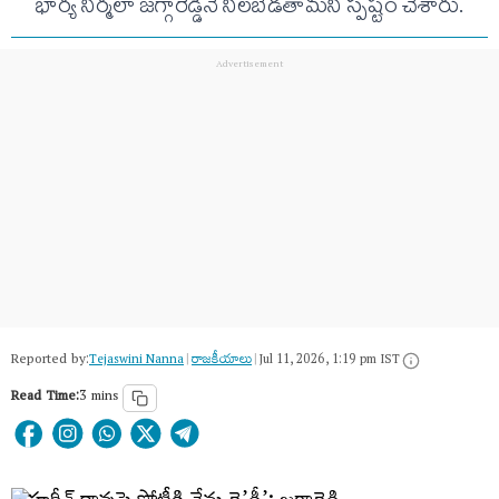
భార్య నిర్మలా జగ్గారెడ్డినే నిలబెడతామని స్పష్టం చేశారు.
Reported by:
Tejaswini Nanna
|
రాజకీయాలు
|
Jul 11, 2026, 1:19 pm IST
Read Time:
3 mins