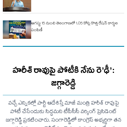
ఆగస్టు 15 నుంచి తెలంగాణలో 1.05 కోట్ల కొత్త రేషన్ కార్డుల
పంపిణీ
హరీశ్ రావుపై పోటీకి నేను రె’ఢీ’:
జగ్గారెడ్డి
వచ్చే ఎన్నికల్లో పార్టీ ఆదేశిస్తే మాజీ మంత్రి హరీశ్ రావుపై
పోటీ చేసేందుకు సిద్ధమని టీపీసీసీ వర్కింగ్ ప్రెసిడెంట్
జగ్గారెడ్డి ప్రకటించారు. సంగారెడ్డిలో కాంగ్రెస్ అభ్యర్థిగా తన