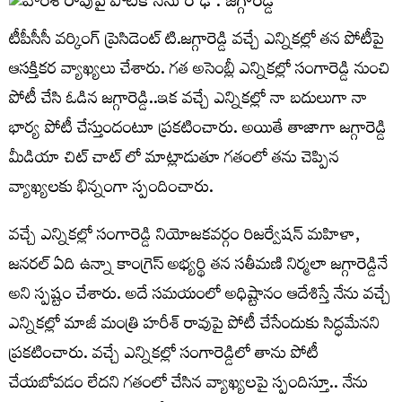
టీపీసీసీ వర్కింగ్ ప్రెసిడెంట్ టి.జగ్గారెడ్డి వచ్చే ఎన్నికల్లో తన పోటీపై
ఆసక్తికర వ్యాఖ్యలు చేశారు. గత అసెంబ్లీ ఎన్నికల్లో సంగారెడ్డి నుంచి
పోటీ చేసి ఓడిన జగ్గారెడ్డి..ఇక వచ్చే ఎన్నికల్లో నా బదులుగా నా
భార్య పోటీ చేస్తుందంటూ ప్రకటించారు. అయితే తాజాగా జగ్గారెడ్డి
మీడియా చిట్ చాట్ లో మాట్లాడుతూ గతంలో తను చెప్పిన
వ్యాఖ్యలకు భిన్నంగా స్పందించారు.
వచ్చే ఎన్నికల్లో సంగారెడ్డి నియోజకవర్గం రిజర్వేషన్ మహిళా,
జనరల్ ఏది ఉన్నా కాంగ్రెస్ అభ్యర్థి తన సతీమణి నిర్మలా జగ్గారెడ్డినే
అని స్పష్టం చేశారు. అదే సమయంలో అధిష్టానం ఆదేశిస్తే నేను వచ్చే
ఎన్నికల్లో మాజీ మంత్రి హరీశ్ రావుపై పోటీ చేసేందుకు సిద్ధమేనని
ప్రకటించారు. వచ్చే ఎన్నికల్లో సంగారెడ్డిలో తాను పోటీ
చేయబోవడం లేదని గతంలో చేసిన వ్యాఖ్యలపై స్పందిస్తూ.. నేను