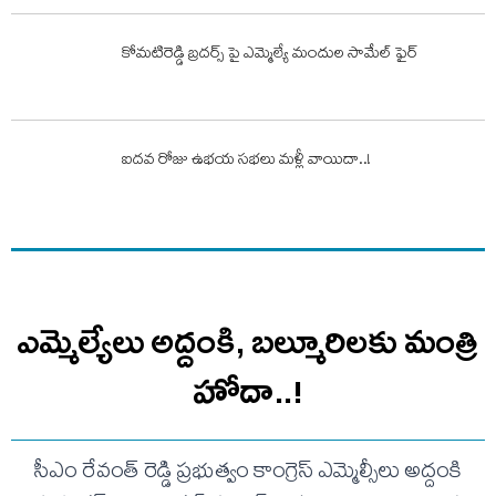
కోమటిరెడ్డి బ్రదర్స్ పై ఎమ్మెల్యే మందుల సామేల్ ఫైర్
ఐదవ రోజు ఉభయ సభలు మళ్లీ వాయిదా..!
ఎమ్మెల్యేలు అద్దంకి, బల్మూరిలకు మంత్రి
హోదా..!
సీఎం రేవంత్ రెడ్డి ప్రభుత్వం కాంగ్రెస్ ఎమ్మెల్సీలు అద్దంకి