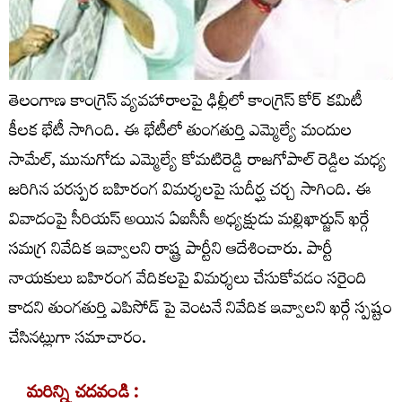
తెలంగాణ కాంగ్రెస్ వ్యవహారాలపై ఢిల్లీలో కాంగ్రెస్ కోర్ కమిటీ
కీలక భేటీ సాగింది. ఈ భేటీలో తుంగతుర్తి ఎమ్మెల్యే మందుల
సామేల్, మునుగోడు ఎమ్మెల్యే కోమటిరెడ్డి రాజగోపాల్ రెడ్డిల మధ్య
జరిగిన పరస్పర బహిరంగ విమర్శలపై సుదీర్ఘ చర్చ సాగింది. ఈ
వివాదంపై సీరియస్ అయిన ఏఐసీసీ అధ్యక్షుడు మల్లిఖార్జున్ ఖర్గే
సమగ్ర నివేదిక ఇవ్వాలని రాష్ట్ర పార్టీని ఆదేశించారు. పార్టీ
నాయకులు బహిరంగ వేదికలపై విమర్శలు చేసుకోవడం సరైంది
కాదని తుంగతుర్తి ఎపిసోడ్ పై వెంటనే నివేదిక ఇవ్వాలని ఖర్గే స్పష్టం
చేసినట్లుగా సమాచారం.
మరిన్ని చదవండి :