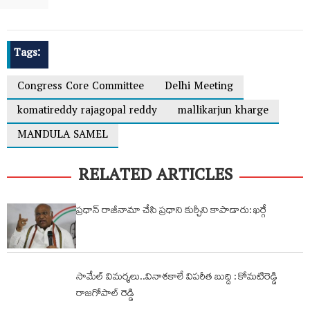
Tags:
Congress Core Committee
Delhi Meeting
komatireddy rajagopal reddy
mallikarjun kharge
MANDULA SAMEL
RELATED ARTICLES
ప్రధాన్ రాజీనామా చేసి ప్రధాని కుర్చీని కాపాడారు: ఖర్గే
సామేల్ విమర్శలు..వినాశకాలే విపరీత బుద్ది : కోమటిరెడ్డి
రాజగోపాల్ రెడ్డి