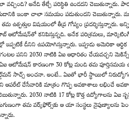
వచ్చింది? అనేది తేల్చే పరిస్థితి ఉండదని చెబుతున్నారు. ప
ేయడానికి ఇంకా చాలా సమయం పడుతుందని చెబుతున్నారు. మ
 తమ ఉత్పత్తుల విషయంలో తీవ్ర గోప్యం ప్రదర్శిస్తున్నారు. అన్
ఆటోమేషన్‌తో కనిపిస్తున్నది. అనేక పరిశ్రమలు, మార్కెటింగ్‌, హె
లో ఇప్పటికే దీనిని ఉపయోగిస్తున్నారు. ఇప్పుడు అమెరికా ఆర్థిక 
 గంటల పనిని 2030 నాటికి ఏఐ ఆధారితం చేయవచ్చని మెకిన్స
ో ఏఐ ఆటోమేషన్‌ కారణంగా 30 కోట్ల మంది తమ పూర్తిసమయ ఉ
‌మన్‌ సాచ్స్‌ అంచనా. అంటే.. ఏఐతో భారీ స్థాయిలో నిరుద్యో
ని ఆపరేట్‌ చేసేవారికి మాత్రం గొప్ప అవకాశాలు లభించే అవక
ుతున్నారు. 2030 నాటికి 17 కోట్ల కొత్త ఉద్యోగాలను ఏఐ సృష్ట
నుగుణంగా తమ వర్క్‌ఫోర్స్‌కు ఆ యా సంస్థలు నైపుణ్యాలను పె
్నారు.