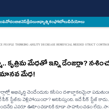
కం
వినోదం
బిజినెస్
క్రీడలు
ఆధ్యాత్మికం
ఫోటోలు
వీడియోలు
NCE PEOPLE THINKING ABILITY DECREASE BENEFICIAL NEEDED STRICT CONTRO
ో.. కృత్రిమ మేధతో ఇన్ని డేంజర్లా? నశిం
మానవ మేధ!
ల్లో అభివృద్ధి చెందేందుకు కనీసం దశాబ్దాకలమైనా పడుతుంది.
 స్టేజ్‌కు వెళ్లిపోయిందా? అనిపిస్తుంది. ఇదే పీక్‌ స్టేజ్‌ కాద
తుందనేది ఎవరూ ఊహించడానికి కూడా సాహసించడం లేదు. స