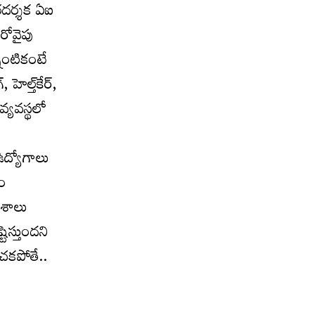
ారదర్శక ఏఐ
రోవైపు
నింటికంటే
ల్త్‌కేర్‌,
వ్యవస్థలో
ే
ద్యోగాలు
గం
ాశాలు
ిస్తుందని
ంచకపోతే..