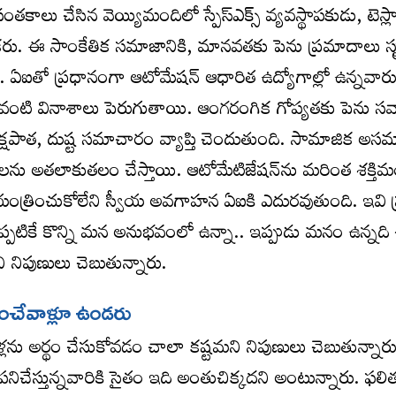
లు చేసిన వెయ్యిమందిలో స్పేస్‌ఎక్స్‌ వ్యవస్థాపకుడు, టెస్ల
కరు. ఈ సాంకేతిక సమాజానికి, మానవతకు పెను ప్రమాదాలు సృష్
ది. ఏఐతో ప్రధానంగా ఆటోమేషన్‌ ఆధారిత ఉద్యోగాల్లో ఉన్నవా
క్‌ వంటి వినాశాలు పెరుగుతాయి. ఆంగరంగిక గోప్యతకు పెను సవా
్షపాత, దుష్ట సమాచారం వ్యాప్తి చెందుతుంది. సామాజిక అ
ట్‌లను అతలాకుతలం చేస్తాయి. ఆటోమేటిజేషన్‌ను మరింత శక్త
యంత్రించుకోలేని స్వీయ అవగాహన ఏఐకి ఎదురవుతుంది. ఇవి 
 ఇప్పటికే కొన్ని మన అనుభవంలో ఉన్నా.. ఇప్పుడు మనం ఉన్నది
ి నిపుణులు చెబుతున్నారు.
ించేవాళ్లూ ఉండరు
ోడళ్లను అర్థం చేసుకోవడం చాలా కష్టమని నిపుణులు చెబుతున్నారు
నిచేస్తున్నవారికి సైతం ఇది అంతుచిక్కదని అంటున్నారు. ఫల