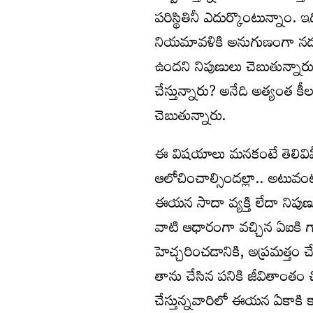
పరిస్థితినీ ఎదుర్కొంటున్నాం
నియమావళికి అనుగుణంగా నడుచ
ఉందని నిపుణులు చెబుతున్నారు.
చేస్తున్నారు? అనేది అత్యంత క
చెబుతున్నారు.
ఈ విషయాలు మనకంటే తెలివిమీ
ఆలోచించాల్సిందల్లా.. అటువంట
ఈయన సాదా వ్యక్తి లేదా నిపుణుడు 
వాటి ఆధారంగా వచ్చిన ఏఐకి గాడ
హెచ్చరించడానికి, అప్రమత్తం
తాను చేసిన పనికి జీవితాంతం చ
చేస్తున్నవారిలో ఈయన ఏకాకి 