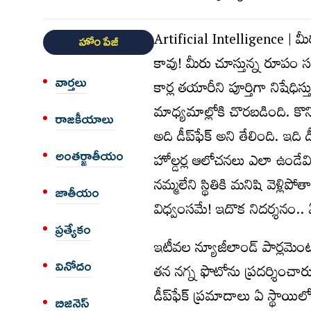
Artificial Intelligence | మ
హోం పేజీ
కావు! మీరు చూస్తున్న రూపం సద
వార్త‌లు
కార్ల తయారీని పూర్తిగా నిషేధిస
మాధ్యమాల్లోకి చొరబడింది. కొన్
రాజకీయాలు
అది డీప్‌ఫేక్‌ అని తేలింది. ఇద
అంత‌ర్జాతీయం
హోల్డర్ల ఆలోచనలు ఎలా ఉండేవి
నమ్మలేని స్థితికి మనిషి వెళ్
జాతీయం
విధ్వంసమే! ఇదొక నిదర్శనం.. 
ప్రత్యేకం
ఇటీవల న్యూజీలాండ్‌ పార్లమెం
వినోదం
తన నగ్న ఫొటోను ప్రదర్శించార
డీప్‌ఫేక్‌ ప్రమాదాలు ఏ స్థ
బిజినెస్