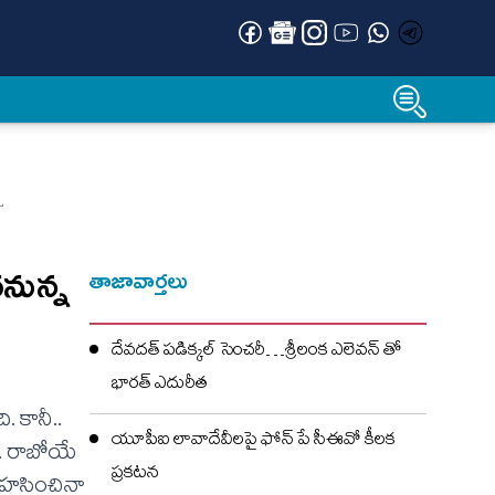
L
చనున్న
తాజావార్తలు
దేవదత్ పడిక్కల్‌ సెంచరీ…శ్రీలంక ఎలెవన్ తో
భారత్ ఎదురీత
 కానీ..
యూపీఐ లావాదేవీలపై ఫోన్ పే సీఈవో కీలక
ు.. రాబోయే
ప్రకటన
ాహసించినా