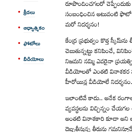
రూపొందించగలరో చెప్పేందుకు
క్రీడలు
సంబంధించిన అటువంటి ఫొటో 
మరో నిదర్శనం!
ఆధ్యాత్మికం
కేంద్ర ప్రభుత్వం కొత్త స్కీమ్‌ను
ఫోటోలు
చెబుతున్నట్టు కనిపించే, విని
వీడియోలు
నిజమని నమ్మి ఎవరైనా ప్రయత్నిస
వీడియోలతో ఎంతటి వినాశకర ప
హీరోయిన్ల వీడియోలే నిదర్శనం
ఇలాంటివే కాదు.. అనేక రంగాల
వ్యవస్థలను విచ్చిన్నం చేయగల
అంతటి వినాశకారి కూడా అని అ
దెబ్బతీస్తున్న తీరును గమనిస్తూ