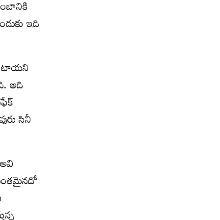
ంబానికి
ందుకు ఇది
‌ ఉంటాయని
ి. అది
ేక్‌
ురు సినీ
 అవి
తిమంతమైనదో
ఐ
తున్న