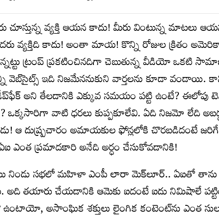
ీరు చూస్తున్న వ్యక్తి ఆయన కాదు! మీరు వింటున్న మాటలు ఆయన
రు వ్యక్తిది కాదు! అంతా మాయ! కొన్ని రోజుల క్రితం అమెరికా
్తున్నట్టు ట్రంప్‌ ప్రకటించినదిగా చెబుతున్న వీడియో ఒకటి సామ
ని వెబ్‌సైట్స్‌ ఇది నిజమేననుకుని వార్తలను కూడా వండాయి. కాన
ి డీప్‌ఫేక్‌ అని తేలడానికి ఎక్కువ సమయం పట్టి ఉంటే? ఈలోపు టెస్ల
? ఒక్కసారిగా వాటి ధరలు కుప్పకూలేవి. ఏది నిజమో లేది అబ
లిపోతాడు! ఆ దుష్ర్పచారం అమాయకుల ఫోన్లలోకి చొరబడిదంటే జరిగే
ఏఐ ఎంత ప్రమాదకారి అనేది అర్ధం చేసుకోవడానికి!
టు నిండు సభలో మహిళా ఎంపీ లారా మెక్‌లూర్‌.. ఏఐతో తాను స
ు. అది తయారు చేయడానికి ఆమెకు ఐదంటే ఐదు నిమిషాలే పట్టి
ాయిలో ఉంటాయో, అసాంఘిక శక్తులు లైంగిక కంటెంట్‌ను ఎంత స