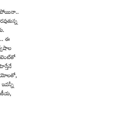
కపోయినా..
రవుతున్న
రు.
ీ.. ఈ
్వేషాల
టెంట్‌తో
స్తేనే
డియోలతో,
 ఇవన్నీ
ాజకీయ,