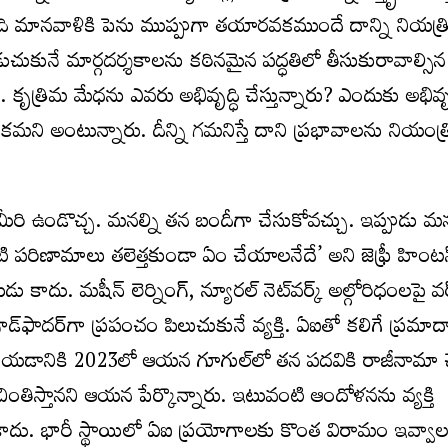
. ఇది మానవాళికి పెను ముప్పుగా తయారవకముందే దాన్ని నియత్రి
ుకునే మార్గదర్శకాలను కఠినమైన పద్ధతిలో తీసుకురావాల్స
 కృత్రిమ మేధను ఎవరు అభివృద్ధి చేస్తున్నారు? ఎందుకు అభివృద
ీలకమని అంటున్నారు. దీన్ని గమనిస్తే దాని ప్రభావాలను నియంత్
రి ఉండొచ్చ. మనల్ని తన బందీగా చేసుకోవచ్చు. ఇప్పుడు 
ి పరిణామాలు తలెత్తకుండా ఏం చేయాలనేదే’ అని జెఫ్రీ హింటన్‌
కాదు. మషీన్‌ లెర్నింగ్‌, న్యూరల్‌ నెట్‌వర్క్‌ అల్గోరిధంలపై వర్క
్‌ఫాదర్‌గా ప్రపంచం పిలుచుకునే వ్యక్తి. ఏఐతో కలిగే ప్రమాద
 చేయడానికి 2023లో ఆయన గూగుల్‌లో తన పదవికి రాజీనామా 
ింతిస్తానని ఆయన పేర్కొన్నారు. ఇటువంటి ఆందోళనను వ్యక్తి
కాదు. భారీ స్థాయిలో ఏఐ ప్రయోగాలకు కొంత విరామం ఇవ్వాల