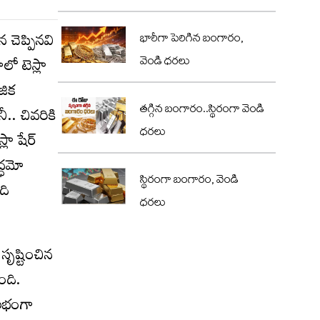
 చెప్పినవి
భారీగా పెరిగిన బంగారం,
లో టెస్లా
వెండి ధరలు
ాజిక
తగ్గిన బంగారం..స్థిరంగా వెండి
ీ.. చివరికి
ధరలు
ా షేర్‌
ద్ధమో
స్థిరంగా బంగారం, వెండి
ది
ధరలు
ృష్టించిన
ంది.
ులభంగా