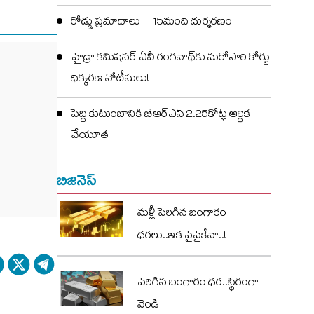
రోడ్డు ప్రమాదాలు…15మంది దుర్మరణం
హైడ్రా కమిషనర్ ఏవీ రంగనాథ్‌కు మరోసారి కోర్టు
ధిక్కరణ నోటీసులు!
పెద్ది కుటుంబానికి బీఆర్ఎస్ 2.25కోట్ల ఆర్థిక
చేయూత
బిజినెస్
మళ్లీ పెరిగిన బంగారం
ధరలు..ఇక పైపైకేనా..!
పెరిగిన బంగారం ధర..స్థిరంగా
వెండి