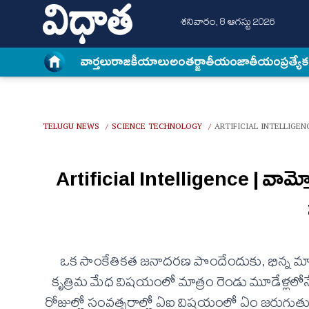
శనివారం, 8 ఆగస్టు 2026
వార్త‌లు
రాజకీయాలు
అంత‌ర్జాతీయం
జాతీయం
ప్రత్యే
TELUGU NEWS
SCIENCE TECHNOLOGY
ARTIFICIAL INTELLIGE
/
/
Artificial Intelligence | వామ్మ
ఒక సాంకేతికత జనాదరణ పొందేందుకు, భిన్న మార్గా
కృత్రిమ మేధ విషయంలో మాత్రం రెండు మూడేళ్లలోనే పీక్‌
రోజుల్లో సంవత్సరాల్లో ఏఐ విషయంలో ఏం జరుగు