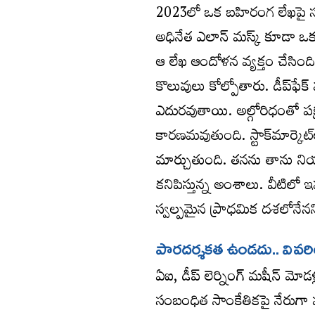
2023లో ఒక బహిరంగ లేఖపై సంతకా
అధినేత ఎలాన్‌ మస్క్‌ కూడా ఒ
ఆ లేఖ ఆందోళన వ్యక్తం చేసిం
కొలువులు కోల్పోతారు. డీప్‌ఫే
ఎదురవుతాయి. అల్గోరిధంతో పక
కారణమవుతుంది. స్టాక్‌మార్కె
మార్చుతుంది. తనను తాను ని
కనిపిస్తున్న అంశాలు. వీటిలో
స్వల్పమైన ప్రాధమిక దశలోనేనన
పారదర్శకత ఉండదు.. వివర
ఏఐ, డీప్‌ లెర్నింగ్‌ మషీన్‌ మ
సంబంధిత సాంకేతికపై నేరుగా ప