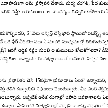
 ఉదాహరణగా ఆమె ప్రస్తావన చేశారు. మధ్య తరగతి, పేద కుటు
ఒకటి వస్తే? ఆ కుటుంబం, ఆ బాంధవ్యం కుప్పకూలిపోతాయనే
 తీసుకొచ్చిందని, 21వేలు ఇన్వెస్ట్‌ చేస్తే భారీ స్థాయిలో రిటర్న్స్
పించే ఒక ఫేక్‌ వీడియో పలు సామాజిక మాధ్యమాల్లో తిరుగుతున్నద
్తే? జరిగే ఆర్థిక నష్టం నుంచి ఆ కుటుంబం కోలుకోగలదా? డీప్‌ఫ
రిస్థితులు ఉన్నాయో ఈ మధ్యకాలంలో బయటకు వచ్చిన పలువ
.
ను ప్రభావితం చేసే 15కుపైగా ప్రమాదాలు ఏఐతో ఉన్నాయని,
 శక్తి కలిగి ఉన్నాయని నిపుణులు చెబుతున్నారు. ఏఐ ఎంత శక్
ంటున్నారు. ఇప్పటికే అనేక రంగాల్లో ఉపాధి అవకాశాలను ఏ
నే ఉన్నాం. సామాజిక మాధ్యమాల్లో విష ప్రచారాన్ని విస్తృతం చేస్