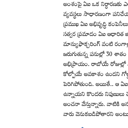
అంశంపై ఏఐ ఒక నిర్ధారణకు ఎలా 
వ్యవస్థలు సాధారణంగా పనిచ
ప్రముఖ ఏఐ అభివృద్ధి కంపెనీలు
సత్వర ప్రమాదం ఏఐ ఆధారిత జాబ్‌ 
మాన్యుఫాక్చరింగ్‌ వంటి రంగాల్
జరుగుతున్న పనుల్లో 30 శాతం
అభిప్రాయం. రాబోయే రోజుల్ల
కోల్పోయే అవకాశం ఉందని గోల్డ్
పెరిగిపోతుంది. అయితే.. ఆ ఏఐ
ఉన్నాయని కొందరు నిపుణులు చెబ
అంచనా వేస్తున్నారు. వాటికి అ
వారు వెనుకబడిపోతారని అంటున