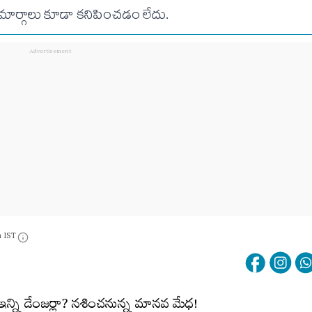
 మార్గాలు కూడా కనిపించడం లేదు.
m IST