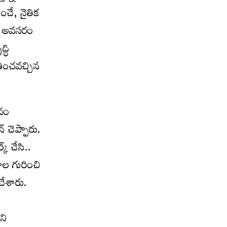
ంచే, నైతిక
ిన అవసరం
్ధి
రించవచ్చిన
మనం
 చెప్పారు.
్‌ చేసి..
ాల గురించి
చేశారు.
ని