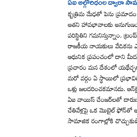
ఏఐ అల్గోరిధంల ద్వారా స
కృత్రిమ మేధతో పెను ప్రమా
అతని హావభావాలకు అనుగుణంగా
పరిస్థితిని గమనిస్తున్నాం. ట్
రాజకీయ నాయకులు వేదికను ఎక్
ఆధునిక ప్రపంచంలో దాని మీద 
ప్రచారం మన దేశంలో యథేచ్ఛగా 
మరో వర్గం ఏ స్థాయిలో ప్రభావ
ఒళ్లు జలదరించకమానదు. ఆన్‌ల
ఏఐ వాయిస్‌ చేంజర్‌లతో దారుణ
చేతివేళ్లపై ఒక మొబైల్‌ ఫోన్
సామాజిక రంగాల్లోకి చొచ్చుకుప