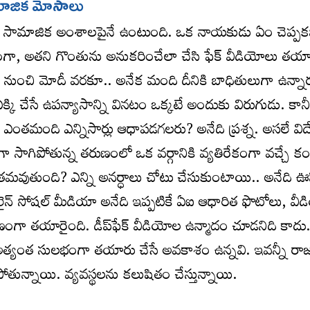
ామాజిక మోసాలు
దం సామాజిక అంశాలపైనే ఉంటుంది. ఒక నాయకుడు ఏం చెప్ప
, అతని గొంతును అనుకరించేలా చేసి ఫేక్‌ వీడియోలు తయా
రంప్‌ నుంచి మోదీ వరకూ.. అనేక మంది దీనికి బాధితులుగా ఉన్నా
కి చేసే ఉపన్యాసాన్ని వినటం ఒక్కటే అందుకు విరుగుడు. కాన
ఎంతమంది ఎన్నిసార్లు ఆధాపడగలరు? అనేది ప్రశ్న. అసలే విద
సాగిపోతున్న తరుణంలో ఒక వర్గానికి వ్యతిరేకంగా వచ్చే కం
ితమవుతుంది? ఎన్ని అనర్ధాలు చోటు చేసుకుంటాయి.. అనేది ఊహి
ైన్‌ సోషల్‌ మీడియా అనేది ఇప్పటికే ఏఐ ఆధారిత ఫొటోలు, వీ
ంగా తయారైంది. డీప్‌ఫేక్‌ వీడియోల ఉన్మాదం చూడనిది కాదు.
‌తో అత్యంత సులభంగా తయారు చేసే అవకాశం ఉన్నవి. ఇవన్నీ ర
ోతున్నాయి. వ్యవస్థలను కలుషితం చేస్తున్నాయి.