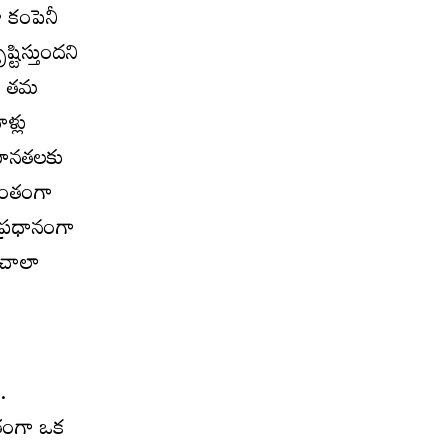
ా కంపెనీ
టిస్తుందని
రు తమ
ళ్లు
సమానతలకు
ిమంతంగా
ప్రధానంగా
 చాలా
.
ితంగా ఒక