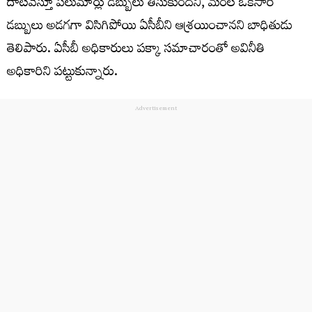
దాటవేస్తూ పలుమార్లు డబ్బులు తీసుకుందని, మరల ఒకసారి
డబ్బులు అడగగా విసిగిపోయి ఏసీబీని ఆశ్రయించానని బాధితుడు
తెలిపారు. ఏసీబీ అధికారులు పక్కా సమాచారంతో అవినీతి
అధికారిని పట్టుకున్నారు.