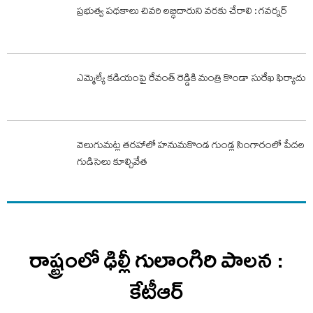
ప్రభుత్వ పథకాలు చివరి లబ్ధిదారుని వరకు చేరాలి : గవర్నర్‌
ఎమ్మెల్యే కడియంపై రేవంత్ రెడ్డికి మంత్రి కొండా సురేఖ ఫిర్యాదు
వెలుగుమట్ల తరహాలో హనుమకొండ గుండ్ల సింగారంలో పేదల
గుడిసెలు కూల్చివేత
రాష్ట్రంలో ఢిల్లీ గులాంగిరి పాలన :
కేటీఆర్