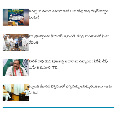
ఆగస్టు 15 నుంచి తెలంగాణలో 1.05 కోట్ల కొత్త రేషన్ కార్డుల
పంపిణీ
మా ప్రాజెక్టులకు క్లియరెన్స్ ఇవ్వండి: కేంద్ర మంత్రులతో సీఎం
రేవంత్
హరీశ్ రావు క్షుద్ర పూజలపై ఆధారాలు ఉన్నాయి : పీసీసీ చీఫ్
మహేశ్ కుమార్ గౌడ్
కర్ణాటక కేబినెట్ విస్తరణతో భగ్గుమన్న అసమ్మతి..తెలంగాణకు
సెగలు!