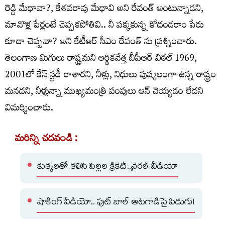
రెడ్డి మేధావా?, కేశవరావు మేధావి అని రేవంత్ అంటున్నాడని,
మావొళ్ల పేర్లంటే చెప్పకపోతివి.. నీ పక్కకున్న కోదండరాం పేరు
కూడా చెప్పవా? అని కేటీఆర్ సీఎం రేవంత్ ను ప్రశ్నించారు.
తెలంగాణ మిగులు రాష్ట్రమని ఆర్థికవేత్త బీపీఆర్ విఠల్ 1969,
2001లో కేస్ స్టడీ రాశారని, నీళ్లు, నిధులు పుష్కలంగా ఉన్న రాష్ట్రం
మనదని, నీళ్లున్నా ముఖ్యమంత్రి పంపులు ఆన్ చెయ్యడం లేదని
విమర్శించారు.
మరిన్ని చదవండి :
కుక్కలతో కలిసి పిల్లల క్రికెట్..వైరల్ వీడియో
షాకింగ్ వీడియో.. ఫుట్ బాల్ ఆటగాడిపై పిడుగు!