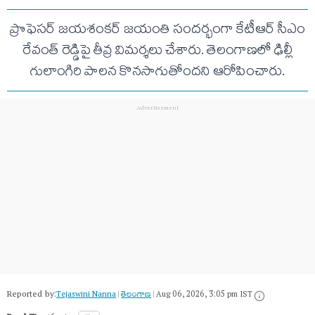
ప్రొఫెసర్ జయశంకర్ జయంతి సందర్భంగా కేటీఆర్ సీఎం
రేవంత్ రెడ్డిపై తీవ్ర విమర్శలు చేశారు. తెలంగాణలో ఢిల్లీ
గులాంగిరి పాలన కొనసాగుతోందని ఆరోపించారు.
Reported by:
Tejaswini Nanna
|
తెలంగాణ‌
|
Aug 06, 2026, 3:05 pm IST