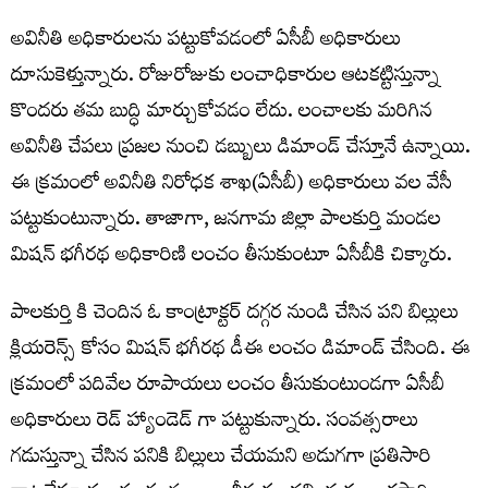
అవినీతి అధికారులను పట్టుకోవడంలో ఏసీబీ అధికారులు
దూసుకెళ్తున్నారు. రోజురోజుకు లంచాధికారుల ఆటకట్టిస్తున్నా
కొందరు తమ బుద్ధి మార్చుకోవడం లేదు. లంచాలకు మరిగిన
అవినీతి చేపలు ప్రజల నుంచి డబ్బులు డిమాండ్ చేస్తూనే ఉన్నాయి.
ఈ క్రమంలో అవినీతి నిరోధక శాఖ(ఏసీబీ) అధికారులు వల వేసీ
పట్టుకుంటున్నారు. తాజాగా, జనగామ జిల్లా పాలకుర్తి మండల
మిషన్ భగీరథ అధికారిణి లంచం తీసుకుంటూ ఏసీబీకి చిక్కారు.
పాలకుర్తి కి చెందిన ఓ కాంట్రాక్టర్ దగ్గర నుండి చేసిన పని బిల్లులు
క్లియరెన్స్ కోసం మిషన్ భగీరథ డీఈ లంచం డిమాండ్ చేసింది. ఈ
క్రమంలో పదివేల రూపాయలు లంచం తీసుకుంటుండగా ఏసీబీ
అధికారులు రెడ్ హ్యాండెడ్ గా పట్టుకున్నారు. సంవత్సరాలు
గడుస్తున్నా చేసిన పనికి బిల్లులు చేయమని అడుగగా ప్రతిసారి