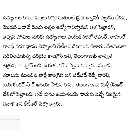
ఉద్యోగాల కోసం పిల్లలు కొట్లాడుతుంటే ప్రభుత్వానికి పట్టడం లేదని,
మొదటి ఏడాదే రెండు లక్షల ఉద్యోగాలిస్తామని ఆశ పెట్టారని,
ఇచ్చిన హామీల మేరకు ఉద్యోగాలు ఎందుకిస్తలేరో రేవంత్, రాహుల్
గాంధీ సమాధానం చెప్పాలని కేటీఆర్ డిమాండ్ చేశారు. దేశమంతా
వదిలించుకున్న దరిద్రం కాంగ్రెస్ అని, తెలంగాణకు శాశ్వత
శత్రువు కాంగ్రెస్ అని జయశంకర్ చెప్పేవారన్నారు. మూడు
తరాలను ముంచిన పార్టీ కాంగ్రెస్ అని పదేపదే చెప్పేవారని,
జయశంకర్ సార్ ఆశయ సాధన కోసం తెలంగాణను మళ్లీ కేసీఆర్
చేతిలో పెట్టాలని, అదే మనం జయశంకర్ సారుకు ఇచ్చే నిజమైన
నివాళి అని కేటీఆర్ పేర్కొన్నారు.