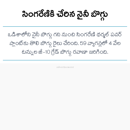
సింగరేణికి చేరిన నైనీ బొగ్గు
ఒడిశాలోని నైనీ బొగ్గు గని నుంచి సింగరేణి థర్మల్ పవర్
ప్లాంట్‌కు తొలి బొగ్గు రైలు చేరింది. 59 వ్యాగన్లలో 4 వేల
టన్నుల జీ-10 గ్రేడ్ బొగ్గు రవాణా జరిగింది.