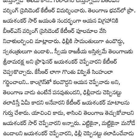
ఇస్తున్నాడో తెలీదు కానీ.. గులాంగిరి చేస్తున్నాడని బీఆర్ఎస్
వర్కింగ్ ప్రెసిడెంట్ కేటీఆర్ విమర్శించారు. తెలంగాణ భవన్‌లో ప్రొ.
జయశంకర్ సార్ జయంతి సందర్భంగా ఆయన విగ్రహానికి
బీఆర్ఎస్ వర్కింగ్ ప్రెసిడెంట్ కేటీఆర్ పూలమాల వేసి
నివాళులర్పించి మాట్లాడారు. ఢిల్లీకి సామంతులుగా ఉండొద్దు,
స్వతంత్రులుగా ఉండాలి.. స్వీయ రాజకీయ అస్తిత్వమే తెలంగాణకు
శ్రీరామరక్ష అని ప్రొఫెసర్ జయశంకర్ చెప్పేవారని కేటీఆర్
చెప్పుకొచ్చారు. కేసీఆర్ లాగా గొంతు విప్పితే సింహంలా
గర్జించాలని.. కాంగ్రెస్‌తో కలవొద్దని ఆయన చెప్పేవారు అని,
తెలంగాణ వాడు ఉంటేనే పనవుతుందని, ఢిల్లీవాడు చెప్పినట్టు
తలాడిస్తే ఏమీ కాదని అనేవారని కేటీఆర్ జయశంకర్ మాటాలను
గుర్తు చేశారు. యాచించి కాదు, శాసించి తెలంగాణ తెచ్చుకోవాలని
జయశంకర్ సార్ చెప్పేవారని అన్నారు. ఎట్టికైనా, మట్టికైనా మనోడే
ఉండాలని జయశంకర్ చెప్పేవారని, ఢిల్లీ చెప్పినట్టు తలాడించేవాడు