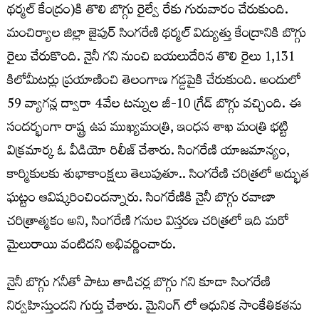
థర్మల్ కేంద్రం)కి తొలి బొగ్గు రైల్వే రేకు గురువారం చేరుకుంది.
మంచిర్యాల జిల్లా జైపుర్‌ సింగరేణి థర్మల్‌ విద్యుత్తు కేంద్రానికి బొగ్గు
రైలు చేరుకొంది. నైనీ గని నుంచి బయలుదేరిన తొలి రైలు 1,131
కిలోమీటర్లు ప్రయాణించి తెలంగాణ గడ్డపైకి చేరుకుంది. అందులో
59 వ్యాగన్ల ద్వారా 4వేల టన్నుల జీ-10 గ్రేడ్‌ బొగ్గు వచ్చింది. ఈ
సందర్భంగా రాష్ట్ర ఉప ముఖ్యమంత్రి, ఇంధన శాఖ మంత్రి భట్టి
విక్రమార్క ఓ వీడియో రిలీజ్ చేశారు. సింగరేణి యాజమాన్యం,
కార్మికులకు శుభాకాంక్షలు తెలుపుతూ.. సింగరేణి చరిత్రలో అద్భుత
ఘట్టం ఆవిష్కరించిందన్నారు. సింగరేణికి నైనీ బొగ్గు రవాణా
చరిత్రాత్మకం అని, సింగరేణి గనుల విస్తరణ చరిత్రలో ఇది మరో
మైలురాయి వంటిదని అభివర్ణించారు.
నైనీ బొగ్గు గనీతో పాటు తాడిచర్ల బొగ్గు గని కూడా సింగరేణి
నిర్వహిస్తుందని గుర్తు చేశారు. మైనింగ్ లో ఆధునిక సాంకేతికతను