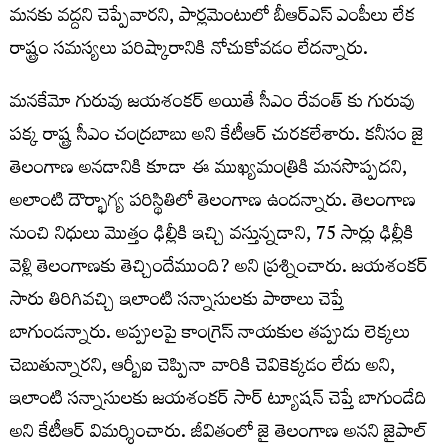
మనకు వద్దని చెప్పేవారని, పార్లమెంటులో బీఆర్ఎస్ ఎంపీలు లేక
రాష్ట్రం సమస్యలు పరిష్కారానికి నోచుకోవడం లేదన్నారు.
మనకేమో గురువు జయశంకర్ అయితే సీఎం రేవంత్ కు గురువు
పక్క రాష్ట్ర సీఎం చంద్రబాబు అని కేటీఆర్ చురకలేశారు. కనీసం జై
తెలంగాణ అనడానికి కూడా ఈ ముఖ్యమంత్రికి మనసొప్పదని,
అలాంటి దౌర్భాగ్య పరిస్థితిలో తెలంగాణ ఉందన్నారు. తెలంగాణ
నుంచి నిధులు మొత్తం ఢిల్లీకి ఇచ్చి వస్తున్నడాని, 75 సార్లు ఢిల్లీకి
వెళ్లి తెలంగాణకు తెచ్చిందేముంది? అని ప్రశ్నించారు. జయశంకర్
సారు తిరిగివచ్చి ఇలాంటి సన్నాసులకు పాఠాలు చెప్తే
బాగుండన్నారు. అప్పులపై కాంగ్రెస్ నాయకుల తప్పుడు లెక్కలు
చెబుతున్నారని, ఆర్బీఐ చెప్పినా వారికి చెవికెక్కడం లేదు అని,
ఇలాంటి సన్నాసులకు జయశంకర్ సార్ ట్యూషన్ చెప్తే బాగుండేది
అని కేటీఆర్ విమర్శించారు. జీవితంలో జై తెలంగాణ అనని జైపాల్