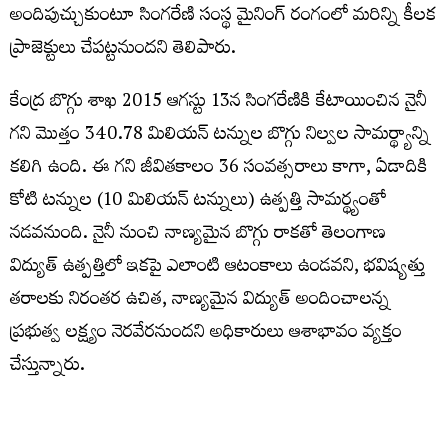
అందిపుచ్చుకుంటూ సింగరేణి సంస్థ మైనింగ్ రంగంలో మరిన్ని కీలక
ప్రాజెక్టులు చేపట్టనుందని తెలిపారు.
కేంద్ర బొగ్గు శాఖ 2015 ఆగస్టు 13న సింగరేణికి కేటాయించిన నైనీ
గని మొత్తం 340.78 మిలియన్ టన్నుల బొగ్గు నిల్వల సామర్థ్యాన్ని
కలిగి ఉంది. ఈ గని జీవితకాలం 36 సంవత్సరాలు కాగా, ఏడాదికి
కోటి టన్నుల (10 మిలియన్ టన్నులు) ఉత్పత్తి సామర్థ్యంతో
నడవనుంది. నైనీ నుంచి నాణ్యమైన బొగ్గు రాకతో తెలంగాణ
విద్యుత్ ఉత్పత్తిలో ఇకపై ఎలాంటి ఆటంకాలు ఉండవని, భవిష్యత్తు
తరాలకు నిరంతర ఉచిత, నాణ్యమైన విద్యుత్ అందించాలన్న
ప్రభుత్వ లక్ష్యం నెరవేరనుందని అధికారులు ఆశాభావం వ్యక్తం
చేస్తున్నారు.
చరిత్రలో తొలి అడుగు,