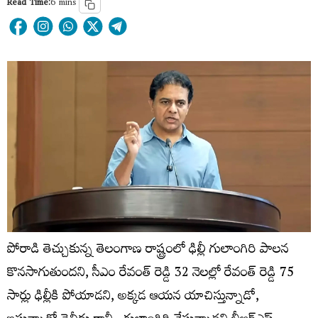
Read Time:
6 mins
పోరాడి తెచ్చుకున్న తెలంగాణ రాష్ట్రంలో ఢిల్లీ గులాంగిరి పాలన
కొనసాగుతుందని, సీఎం రేవంత్ రెడ్డి 32 నెలల్లో రేవంత్ రెడ్డి 75
సార్లు ఢిల్లీకి పోయాడని, అక్కడ ఆయన యాచిస్తున్నాడో,