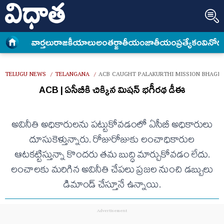
వార్త‌లు
రాజకీయాలు
అంత‌ర్జాతీయం
జాతీయం
ప్రత్యేకం
వినోద
TELUGU NEWS
TELANGANA
ACB CAUGHT PALAKURTHI MISSION BHAGIR
/
/
ACB | ఏసీబీకి చిక్కిన మిషన్ భగీరథ డీఈ
అవినీతి అధికారులను పట్టుకోవడంలో ఏసీబీ అధికారులు
దూసుకెళ్తున్నారు. రోజురోజుకు లంచాధికారుల
ఆటకట్టిస్తున్నా కొందరు తమ బుద్ధి మార్చుకోవడం లేదు.
లంచాలకు మరిగిన అవినీతి చేపలు ప్రజల నుంచి డబ్బులు
డిమాండ్ చేస్తూనే ఉన్నాయి.