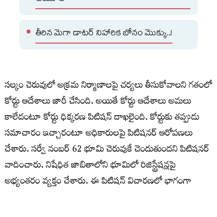
తీరిన మెగా డాటర్ నిహారిక బోనం మొక్కు..!
సల్కం చెరువులో అక్రమ నిర్మాణాలపై చర్యలు తీసుకోవాలని గతంలో
కోర్టు ఆదేశాలు జారీ చేసింది. అయితే కోర్టు ఆదేశాలు అమలు
కాలేదంటూ కోర్టు ధిక్కరణ పిటిషన్ దాఖలైంది. కోర్టుకు తప్పుడు
సమాచారం ఇచ్చారంటూ అధికారులపై పిటిషనర్ ఆరోపణలు
చేశారు. సర్వే నంబర్ 62 భూమి చెరువుకే చెందుతుందని పిటిషనర్
వాదించారు. నిషేధిత జాబితాలోని భూమిలో రిజిస్ట్రేషన్లపై
అభ్యంతరం వ్యక్తం చేశారు. ఈ పిటిషన్ విచారణలో భాగంగా
అధికారులు పూర్తి వివరాలతో కౌంటర్లు దాఖలు చేయాలని హైకోర్టు
ఆదేశించింది. తదుపరి విచారణను ఈ నెల 11కి వాయిదా వేసింది.