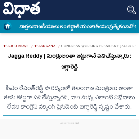
వార్త‌లు
రాజకీయాలు
అంత‌ర్జాతీయం
జాతీయం
ప్రత్యేకం
వినోద
TELUGU NEWS
TELANGANA
CONGRESS WORKING PRESIDENT JAGGA REDD
/
/
Jagga Reddy | మంత్రులంతా జట్టుగానే పనిచేస్తున్నారు:
జగ్గారెడ్డి
సీఎం రేవంత్‌రెడ్డి సారధ్యంలో తెలంగాణ మంత్రులు అంతా
కలసి కట్టుగా పనిచేస్తున్నారని, వారి మధ్య ఎలాంటి విభేదాలు
లేవని కాంగ్రెస్ వర్కింగ్ ప్రెసిడెంట్ జగ్గారెడ్డి స్పష్టం చేశారు.