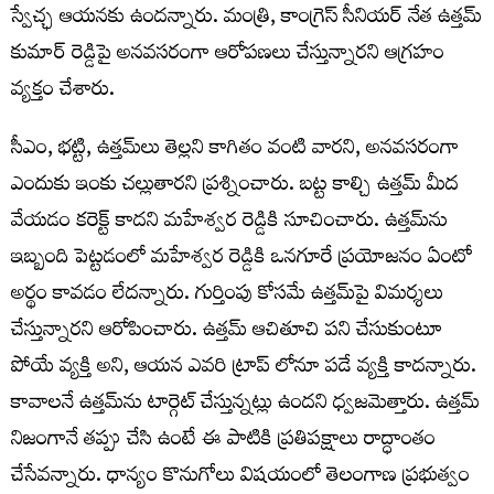
స్వేచ్ఛ ఆయనకు ఉందన్నారు. మంత్రి, కాంగ్రెస్ సీనియర్ నేత ఉత్తమ్
కుమార్ రెడ్డిపై అనవసరంగా ఆరోపణలు చేస్తున్నారని ఆగ్రహం
వ్యక్తం చేశారు.
సీఎం, భట్టి, ఉత్తమ్‌లు తెల్లని కాగితం వంటి వారని, అనవసరంగా
ఎందుకు ఇంకు చల్లుతారని ప్రశ్నించారు. బట్ట కాల్చి ఉత్తమ్ మీద
వేయడం కరెక్ట్ కాదని మహేశ్వర రెడ్డికి సూచించారు. ఉత్తమ్‌ను
ఇబ్బంది పెట్టడంలో మహేశ్వర రెడ్డికి ఒనగూరే ప్రయోజనం ఏంటో
అర్థం కావడం లేదన్నారు. గుర్తింపు కోసమే ఉత్తమ్‌పై విమర్శలు
చేస్తున్నారని ఆరోపించారు. ఉత్తమ్ ఆచితూచి పని చేసుకుంటూ
పోయే వ్యక్తి అని, ఆయన ఎవరి ట్రాప్ లోనూ పడే వ్యక్తి కాదన్నారు.
కావాలనే ఉత్తమ్‌ను టార్గెట్ చేస్తున్నట్లు ఉందని ధ్వజమెత్తారు. ఉత్తమ్
నిజంగానే తప్పు చేసి ఉంటే ఈ పాటికి ప్రతిపక్షాలు రాద్ధాంతం
చేసేవన్నారు. ధాన్యం కొనుగోలు విషయంలో తెలంగాణ ప్రభుత్వం