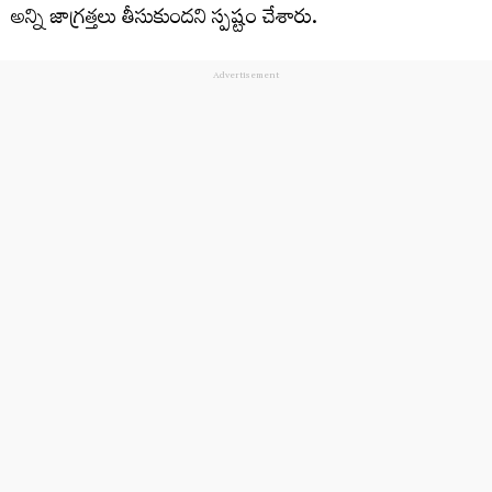
అన్ని జాగ్రత్తలు తీసుకుందని స్పష్టం చేశారు.