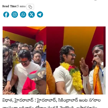
Read Time:
3 mins
విధాత, హైదరాబాద్ : హైదరాబాద్, సికింద్రాబాద్ జంట నగరాల