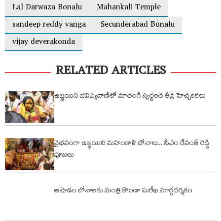
Lal Darwaza Bonalu
Mahankali Temple
sandeep reddy vanga
Secunderabad Bonalu
vijay deverakonda
RELATED ARTICLES
ఉజ్జయిని భవిష్యవాణిలో మాతంగి స్వర్ణలత తీవ్ర హెచ్చరికలు
వైభవంగా ఉజ్జయిని మహంకాళి బోనాలు.. సీఎం రేవంత్ రెడ్డి
పూజలు
ఆషాడం బోనాలకు మంత్రి కొండా సురేఖ మార్గదర్శకం