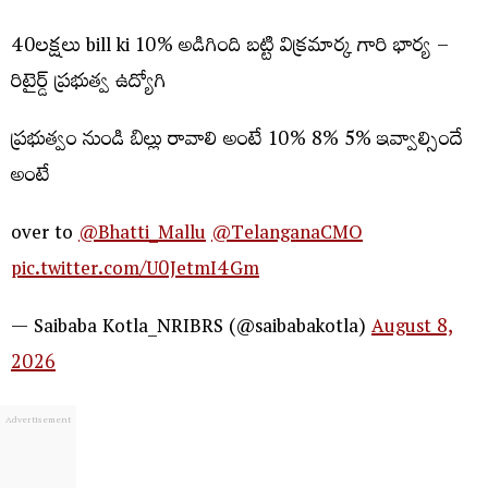
40లక్షలు bill ki 10% అడిగింది బట్టి విక్రమార్క గారి భార్య –
రిటైర్డ్ ప్రభుత్వ ఉద్యోగి
ప్రభుత్వం నుండి బిల్లు రావాలి అంటే 10% 8% 5% ఇవ్వాల్సిందే
అంటే
over to
@Bhatti_Mallu
@TelanganaCMO
pic.twitter.com/U0JetmI4Gm
— Saibaba Kotla_NRIBRS (@saibabakotla)
August 8,
2026