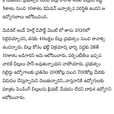
కొడుతుంది. ప్రభుత్వం నుండి బిల్లు రావాలి అంటే బిల్లును బట్టి
5శాతం నుంచి 10శాతం కమిషన్ ఇవ్వాల్సిన పరిస్థితి ఉందని ఆ
ఉద్యోగురాలు ఆరోపించింది.
మెడికల్ ఆండ్ హెల్త్ డిపార్ట్ మెంట్ లో తాను 2020లో
రిటైరయ్యానని, తనకు 40లక్షల బిల్లు ప్రభుత్వం నుంచి రావాల్సి
ఉందన్నారు. బిల్లు కోసం భట్టి విక్రమార్క భార్య వద్దకు వెళితే
10శాతం అడిగారని ఆమె ఆరోపించారు. పర్సెంటేజీలు ఇచ్చిన
వారికే బిల్లులు పాస్ అవుతున్నాయని వాపోయారు. ప్రభుత్వం
రిటైర్డు ఉద్యోగాలకు ప్రతినెల 200కోట్ల నుంచి 700కోట్ల మేరకు
విడుదల చేస్తున్నామని చెబుతున్నారని..వాస్తవానికి ఉద్యోగులకు
మాత్రం పెండింగ్ బిల్లులను క్లియర్ చేయడం లేదని బాధిత ఉద్యోగిని
ఆరోపించారు.