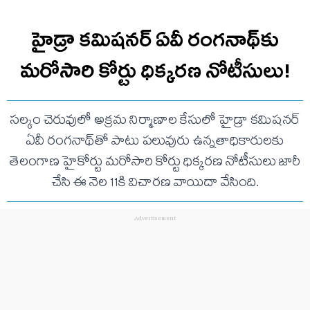
హైడ్రా కమిషనర్ ఏవీ రంగనాథ్‌కు
మరోసారి కోర్టు ధిక్కరణ నోటీసులు!
సల్కం చెరువులో అక్రమ నిర్మాణాల కేసులో హైడ్రా కమిషనర్
ఏవీ రంగనాథ్‌తో పాటు పలువురు ఉన్నతాధికారులకు
తెలంగాణ హైకోర్టు మరోసారి కోర్టు ధిక్కరణ నోటీసులు జారీ
చేసి ఈ నెల 11కి విచారణ వాయిదా వేసింది.