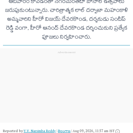
ఆదివారం కావడంతో నగరమంతటా బోనాల ఉత్సవాలు
జరుపుకుంటున్నారు. చారిత్రాత్మక లాల్ దర్వాజా మహంకాళి
అమ్మవారిని హీరో విజయ్ దేవరకొండ, దర్శకుడు సందీప్
రెడ్డి వంగా, హీరో ఆనంద్ దేవరకొండ దర్శించుకుని ప్రత్యేక
పూజలు నిర్వహించారు.
Reported by:
Y.V. Narsimha Reddy
|
తెలంగాణ‌
|
Aug 09, 2026, 11:57 am IST