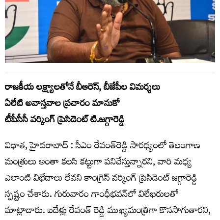
రాజకీయ లక్ష్యాలతోనే బీఆరెస్‌, బీజేపీల విమర్శలు
ఏలేటి అవాస్తవాల ప్రచారం మానుకో
టీపీసీసీ వర్కింగ్ ప్రెసిడెంట్ టి.జగ్గారెడ్డి
విధాత, హైదరాబాద్‌ : సీఎం రేవంత్‌రెడ్డి సారధ్యంలో తెలంగాణ
మంత్రులు అంతా కలసి కట్టుగా పనిచేస్తున్నారని, వారి మధ్య
ఎలాంటి విభేదాలు లేవని కాంగ్రెస్ వర్కింగ్ ప్రెసిడెంట్ జగ్గారెడ్డి
స్పష్టం చేశారు. గురువారం గాంధీభవన్‌లో విలేఖరులతో
మాట్లాడారు. ఐదేళ్లు రేవంత్ రెడ్డి ముఖ్యమంత్రిగా కొనసాగుతారని,