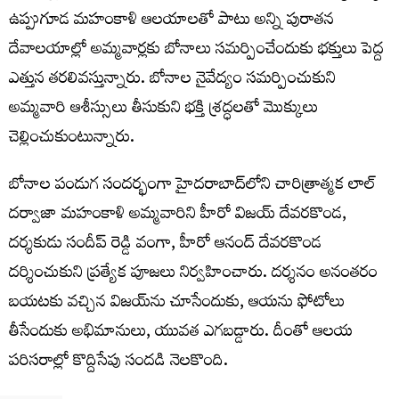
ఉప్పుగూడ మహంకాళి ఆలయాలతో పాటు అన్ని పురాతన
దేవాలయాల్లో అమ్మవార్లకు బోనాలు సమర్పించేందుకు భక్తులు పెద్ద
ఎత్తున తరలివస్తున్నారు. బోనాల నైవేద్యం సమర్పించుకుని
అమ్మవారి ఆశీస్సులు తీసుకుని భక్తి శ్రద్ధలతో మొక్కులు
చెల్లించుకుంటున్నారు.
బోనాల పండుగ సందర్భంగా హైదరాబాద్‌లోని చారిత్రాత్మక లాల్
దర్వాజా మహంకాళి అమ్మవారిని హీరో విజయ్ దేవరకొండ,
దర్శకుడు సందీప్ రెడ్డి వంగా, హీరో ఆనంద్ దేవరకొండ
దర్శించుకుని ప్రత్యేక పూజలు నిర్వహించారు. దర్శనం అనంతరం
బయటకు వచ్చిన విజయ్‌ను చూసేందుకు, ఆయను ఫోటోలు
తీసేందుకు అభిమానులు, యువత ఎగబడ్డారు. దీంతో ఆలయ
పరిసరాల్లో కొద్దిసేపు సందడి నెలకొంది.