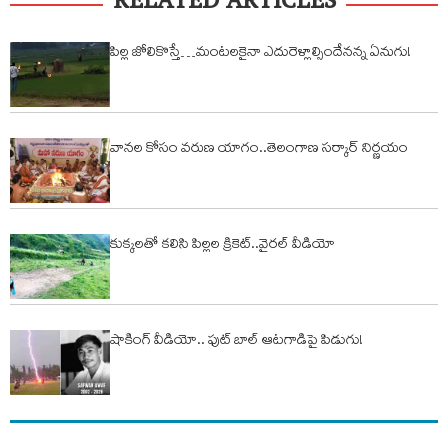
RELATED ARTICLES
పిల్ల జోలికొస్తే…మంటలకైనా ఎదురెళ్లాల్సిందేనన్న ఏనుగు!
వానల కోసం వరుణ యాగం..తెలంగాణ సర్కార్ నిర్ణయం
కుక్కలతో కలిసి పిల్లల క్రికెట్..వైరల్ వీడియో
షాకింగ్ వీడియో.. ఫుట్ బాల్ ఆటగాడిపై పిడుగు!