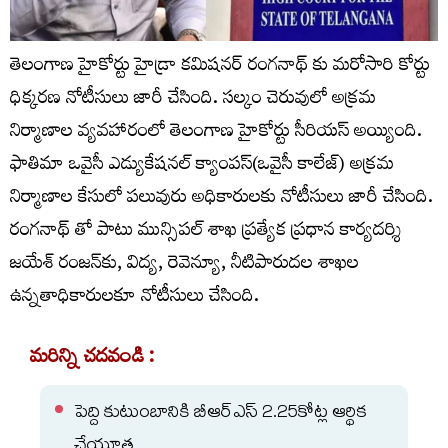
తెలంగాణ హైకోర్టు హైడ్రా కమిషనర్ రంగనాథ్ కు మరోసారి కోర్టు
ధిక్కరణ నోటీసులు జారీ చేసింది. సల్కం చెరువులో అక్రమ
నిర్మాణాల వ్యవహారంలో తెలంగాణ హైకోర్టు సీరియస్ అయ్యింది.
ఫాతిమా ఒవైసీ ఎడ్యుకేషనల్ క్యాంపస్(ఒవైసీ కాలేజ్) అక్రమ
నిర్మాణాల కేసులో పలువురు అధికారులకు నోటీసులు జారీ చేసింది.
రంగనాథ్ తో పాటు మున్సిపల్ శాఖ ప్రత్యేక ప్రధాన కార్యదర్శి
జయేశ్ రంజన్‌కు, విద్య, రెవెన్యూ, నీటిపారుదల శాఖల
ఉన్నతాధికారులకూ నోటీసులు చేసింది.
మరిన్ని చదవండి :
పెద్ది కుటుంబానికి బీఆర్ఎస్ 2.25కోట్ల ఆర్థిక
చేయూత