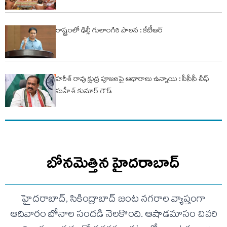
రాష్ట్రంలో ఢిల్లీ గులాంగిరి పాలన : కేటీఆర్
హరీశ్ రావు క్షుద్ర పూజలపై ఆధారాలు ఉన్నాయి : పీసీసీ చీఫ్
మహేశ్ కుమార్ గౌడ్
బోనమెత్తిన హైదరాబాద్
హైదరాబాద్, సికింద్రాబాద్ జంట నగరాల వ్యాప్తంగా
ఆదివారం బోనాల సందడి నెలకొంది. ఆషాడమాసం చివరి