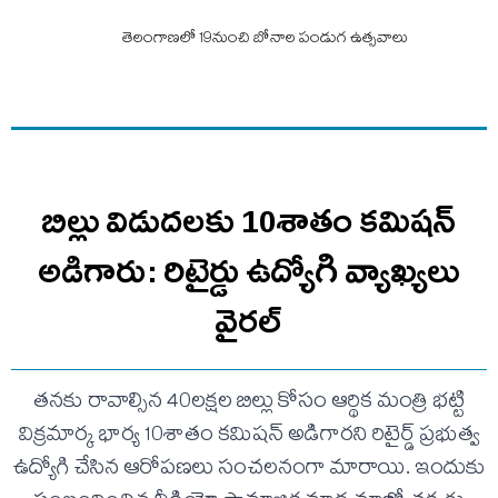
తెలంగాణలో 19నుంచి బోనాల పండుగ ఉత్సవాలు
బిల్లు విడుదలకు 10శాతం కమిషన్
అడిగారు: రిటైర్డు ఉద్యోగి వ్యాఖ్యలు
వైరల్
తనకు రావాల్సిన 40లక్షల బిల్లు కోసం ఆర్థిక మంత్రి భట్టి
విక్రమార్క భార్య 10శాతం కమిషన్ అడిగారని రిటైర్డ్ ప్రభుత్వ
ఉద్యోగి చేసిన ఆరోపణలు సంచలనంగా మారాయి. ఇందుకు