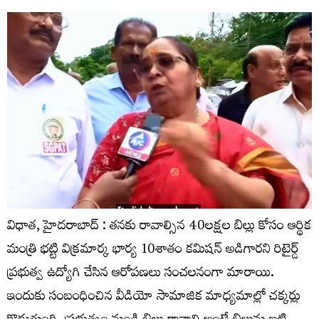
విధాత, హైదరాబాద్ : తనకు రావాల్సిన 40లక్షల బిల్లు కోసం ఆర్థిక
మంత్రి భట్టి విక్రమార్క భార్య 10శాతం కమిషన్ అడిగారని రిటైర్డ్
ప్రభుత్వ ఉద్యోగి చేసిన ఆరోపణలు సంచలనంగా మారాయి.
ఇందుకు సంబంధించిన వీడియో సామాజిక మాధ్యమాల్లో చక్కర్లు