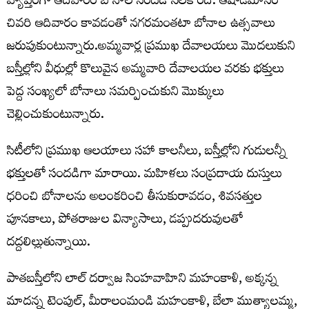
వ్యాప్తంగా ఆదివారం బోనాల సందడి నెలకొంది. ఆషాడమాసం
చివరి ఆదివారం కావడంతో నగరమంతటా బోనాల ఉత్సవాలు
జరుపుకుంటున్నారు.అమ్మవార్ల ప్రముఖ దేవాలయలు మొదలుకుని
బస్తీల్లోని వీధుల్లో కొలువైన అమ్మవారి దేవాలయల వరకు భక్తులు
పెద్ద సంఖ్యలో బోనాలు సమర్పించుకుని మొక్కులు
చెల్లించుకుంటున్నారు.
సిటీలోని ప్రముఖ ఆలయాలు సహా కాలనీలు, బస్తీల్లోని గుడులన్నీ
భక్తులతో సందడిగా మారాయి. మహిళలు సంప్రదాయ దుస్తులు
ధరించి బోనాలను అలంకరించి తీసుకురావడం, శివసత్తుల
పూనకాలు, పోతరాజుల విన్యాసాలు, డప్పుదరువులతో
దద్దలిల్లుతున్నాయి.
పాతబస్తీలోని లాల్ దర్వాజ సింహవాహిని మహంకాళి, అక్కన్న
మాదన్న టెంపుల్, మీరాలంమండి మహంకాళి, బేలా ముత్యాలమ్మ,