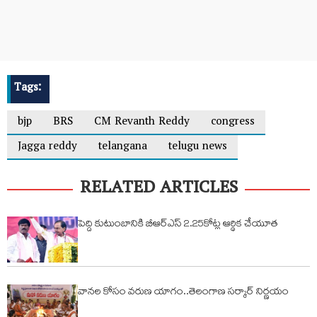
Tags:
bjp
BRS
CM Revanth Reddy
congress
Jagga reddy
telangana
telugu news
RELATED ARTICLES
పెద్ది కుటుంబానికి బీఆర్ఎస్ 2.25కోట్ల ఆర్థిక చేయూత
వానల కోసం వరుణ యాగం..తెలంగాణ సర్కార్ నిర్ణయం