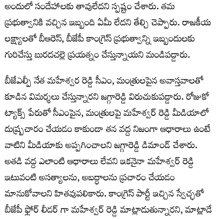
అందులో సందేహాలకు తావులేదని స్పష్టం చేశారు. తమ
ప్రభుత్వానికి వచ్చిన ఇబ్బంది ఏమీ లేదని తేల్చి చెప్పారు. రాజకీయ
లక్ష్యాలతో బీఆరెస్‌, బీజేపీ కాంగ్రెస్ ప్రభుత్వాన్ని ఇబ్బందులకు
గురిచేస్తు బురదచల్లె ప్రయత్నం చేస్తున్నాయని మండిపడ్డారు.
బీజేఎల్పీ నేత మహేశ్వర రెడ్డి సీఎం, మంత్రులపైన అవాస్తవాలతో
కూడిన విమర్శలు చేస్తున్నారని జగ్గారెడ్డి విరుచుకుపడ్డారు. రోజుకో
ట్యాక్స్ పేరుతో సీఎంపైన, మంత్రులపై మహేశ్వర్ రెడ్డి మీడియాలో
దుష్ర్పచారం చేయడం కాకుండా తన వద్ద నిజంగా ఆధారాలు ఉంటే
వాటిని మీడియాకు అప్పగించాలని జగ్గారెడ్డి డిమాండ్ చేశారు.
అతడి వద్ద ఎలాంటి ఆధారాలు లేవని ఇకనైనా మహేశ్వర్ రెడ్డి
ఇటువంటి అసత్యాలను, అబద్ధాలను ప్రచారం చేయడం
మానుకోవాలని హితవుపలికారు. కాంగ్రెస్ పార్టీ ఇచ్చిన స్వేచ్ఛతో
బీజేపీ ఫ్లోర్ లీడర్ గా మహేశ్వర్ రెడ్డి మాట్లాడుతున్నారని, మాట్లాడే