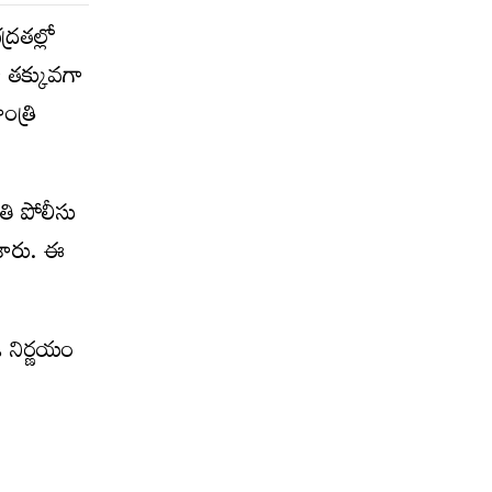
‌త‌ల్లో
 త‌క్కువ‌గా
ంత్రి
‌తి పోలీసు
చేశారు. ఈ
ి నిర్ణ‌యం