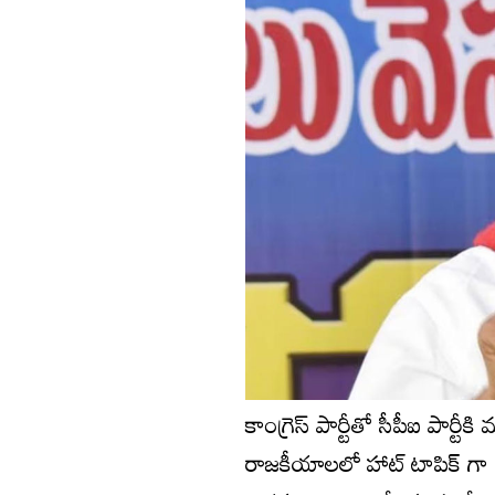
కాంగ్రెస్ పార్టీతో సీపీఐ పార్
రాజకీయాలలో హాట్ టాపిక్ గా మారిం