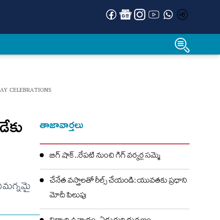
DAY CELEBRATIONS
 డేకు
తాజావార్తలు
బిగ్ షాక్..రేపటి నుంచి గిగ్ వర్కర్ల సమ్మె
చేనేత వస్త్రాలతో రీల్స్ చేయండి: యువతకు ప్రధాని
నిమగ్న‌మై
మోదీ పిలుపు