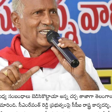
టీకి మధ్య సంబంధాలు బెడిసికొట్టాయా అన్న చర్చ తాజాగా తెలంగాణ ర
ది. సీఎంరేవంత్ రెడ్డి ప్ర‌భుత్వంపై సీపీఐ రాష్ట్ర కార్యదర్శి, 