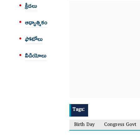
క్రీడలు
ఆధ్యాత్మికం
ఫోటోలు
వీడియోలు
Tags:
Birth Day
Congress Govt