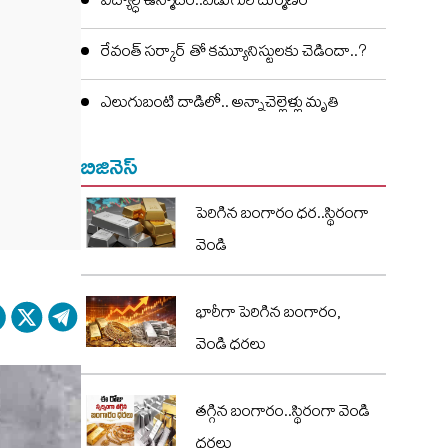
విద్యార్ధి ఉన్మాదం..ఏడుగురి దుర్మణం
రేవంత్ సర్కార్ తో కమ్యూనిస్టులకు చెడిందా..?
ఎలుగుబంటి దాడిలో.. అన్నాచెల్లెళ్లు మృతి
బిజినెస్
పెరిగిన బంగారం ధర..స్థిరంగా
వెండి
భారీగా పెరిగిన బంగారం,
వెండి ధరలు
తగ్గిన బంగారం..స్థిరంగా వెండి
ధరలు