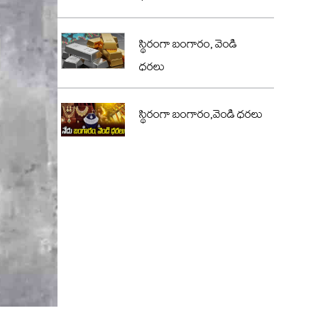
స్థిరంగా బంగారం, వెండి
ధరలు
స్థిరంగా బంగారం,వెండి ధరలు