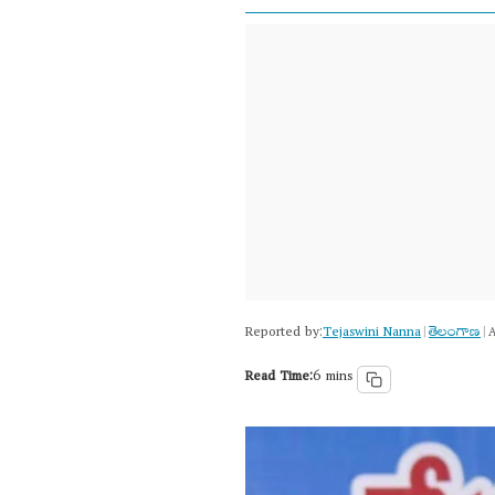
Reported by:
Tejaswini Nanna
తెలంగాణ‌
|
|
A
Read Time:
6 mins