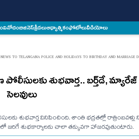
కం
వినోదం
బిజినెస్
క్రీడలు
ఆధ్యాత్మికం
ఫోటోలు
వీడియోలు
 NEWS TO TELANGANA POLICE AND HOLIDAYS TO BIRTHDAY AND MARRIAGE 
సుల‌కు శుభ‌వార్త‌.. బ‌ర్త్‌డే, మ్యారేజ్
సెల‌వులు
ల‌కు శుభ‌వార్త వినిపించింది. శాంతి భ‌ద్ర‌త‌ల్లో రాత్రింబ‌వ‌ళ్లు 
జ‌రిగే శుభ‌కార్యాల‌కు చాలా త‌క్కువ‌గా హాజ‌ర‌వుతుంటారు.