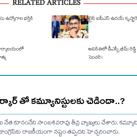
RELATED ARTICLES
 ఉద్యోగాల భర్తీకి
ట్రైనీ ఐపీఎస్ ఉదయ్ కృష్ణారె
 కార్యాలయంలో
అవినీతిలో డీఎస్పీ భీమ్ రెడ్
హత్య
సెంచరీ !
ర్కార్ తో కమ్యూనిస్టులకు చెడిందా..?
ీపీఐ నేత కూనంనేని సాంబశివరావు తీవ్ర వ్యాఖ్యలు చేశారు. కమ్యూన
కాంగ్రెస్‌కు రాజకీయంగా నష్టం తప్పదని హెచ్చరించారు.