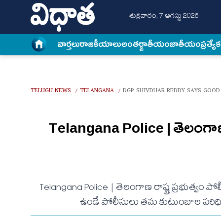
శుక్రవారం, 7 ఆగస్టు 2026
వార్త‌లు
రాజకీయాలు
అంత‌ర్జాతీయం
జాతీయం
ప్రత్యే
TELUGU NEWS
TELANGANA
DGP SHIVDHAR REDDY SAYS GOOD
/
/
Telangana Police | తెలంగాణ పోలీ
Telangana Police | తెలంగాణ రాష్ట్ర ప్ర‌భుత్వం పోలీసు
ఉండే పోలీసులు త‌మ కుటుంబాల ప‌రిధిలో 