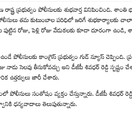
్ట్ర ప్ర‌భుత్వం పోలీసుల‌కు శుభ‌వార్త వినిపించింది. శాంతి భ‌ద్ర
ే పోలీసులు త‌మ కుటుంబాల ప‌రిధిలో జ‌రిగే శుభ‌కార్యాల‌కు చాలా
 పుట్టిన రోజు, పెళ్లి రోజు వేడుక‌ల‌కు కూడా దూరంగా ఉండి, శా
ే పోలీసుల‌కు కాంగ్రెస్ ప్ర‌భుత్వం గుడ్ న్యూస్ చెప్పింది. ప్ర
జు నాడు సెల‌వు తీసుకోవ‌చ్చు అని డీజీపీ శివ‌ధ‌ర్ రెడ్డి స్ప‌ష్టం 
కారిక ఉత్త‌ర్వులు జారీ చేశారు.
ంలో పోలీసులు సంతోషం వ్య‌క్తం చేస్తున్నారు. డీజీపీ శివ‌ధ‌ర్ రెడ్డ
భుత్వానికి ధ‌న్య‌వాదాలు తెలుపుతున్నారు.