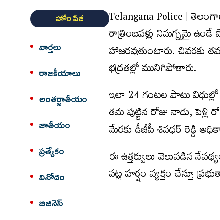
Telangana Police | తెలంగాణ రాష
హోం పేజీ
రాత్రింబ‌వ‌ళ్లు నిమగ్న‌మై ఉండ
వార్త‌లు
హాజ‌ర‌వుతుంటారు. చివ‌ర‌కు త‌మ
భ‌ద్ర‌తల్లో మునిగిపోతారు.
రాజకీయాలు
ఇలా 24 గంట‌ల పాటు విధుల్లో ఉండ
అంత‌ర్జాతీయం
త‌మ పుట్టిన రోజు నాడు, పెళ్లి రో
జాతీయం
మేర‌కు డీజీపీ శివ‌ధ‌ర్ రెడ్డి అధి
ప్రత్యేకం
ఈ ఉత్త‌ర్వులు వెలువ‌డిన నేప‌థ్య
పట్ల హ‌ర్షం వ్య‌క్తం చేస్తూ ప్ర‌
వినోదం
బిజినెస్