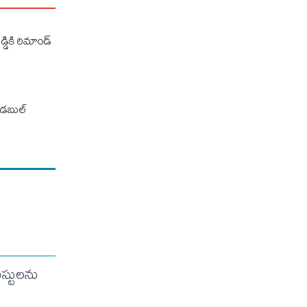
డ్డికి రిమాండ్
డి డబుల్
ిస్టులను