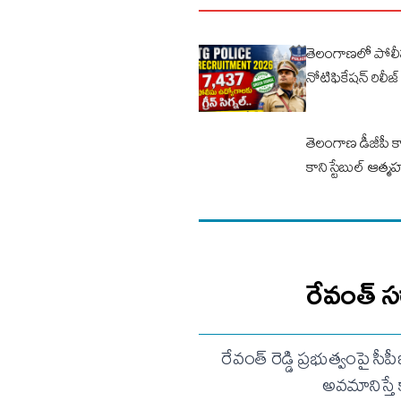
తెలంగాణలో పోలీసు
నోటిఫికేషన్‌ రిలీజ్
తెలంగాణ డీజీపీ
కానిస్టేబుల్ ఆత్మ
రేవంత్ స
రేవంత్ రెడ్డి ప్రభుత్వంపై స
అవమానిస్తే 