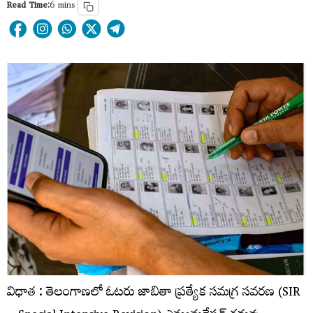
Read Time:
6 mins
విధాత : తెలంగాణలో ఓటరు జాబితా ప్రత్యేక సమగ్ర సవరణ (SIR