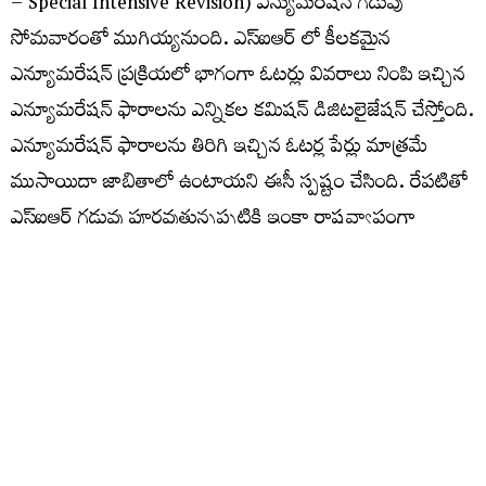
– Special Intensive Revision) ఎన్యుమరేషన్ గడువు
సోమవారంతో ముగియ్యనుంది. ఎస్​ఐఆర్​ లో కీలకమైన
ఎన్యూమరేషన్ ప్రక్రియలో భాగంగా ఓటర్లు వివరాలు నింపి ఇచ్చిన
ఎన్యూమరేషన్ ఫారాలను ఎన్నికల కమిషన్ డిజిటలైజేషన్ చేస్తోంది.
ఎన్యూమరేషన్​ ఫారాలను తిరిగి ఇచ్చిన ఓటర్ల పేర్లు మాత్రమే
ముసాయిదా జాబితాలో ఉంటాయని ఈసీ స్పష్టం చేసింది. రేపటితో
ఎస్‌ఐఆర్ గడువు పూర్తవుతున్నప్పటికి ఇంకా రాష్ట్రవ్యాప్తంగా
సుమారు 20 శాతం ఓటర్లకు సంబంధించిన ఎన్యూమరేషన్
ఫారాలు తమకు అందలేదని ఎలక్షన్‌ కమిషన్‌ వెల్లడించింది.
ఈ లెక్కన సర్ తో రాష్ట్రవ్యాప్తంగా సుమారు 20 శాతం ఓట్లు
తగ్గిపోయే అవకాశం స్పష్టంగా కనిపిస్తోంది. వీరిలో
మరణించినవారు, ఇతర ప్రాంతాలకు వలస వెళ్లిన వారితో పాటు
డూప్లికేట్ ఓట్లు సుమారు 60 లక్షల వరకు గుర్తించారు.