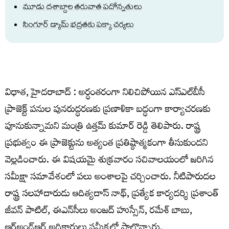
మూడు దశాబ్దాల తరువాత పదోన్నతులు
సింగూర్ డ్యామ్ భద్రతకు పక్కా చర్యలు
విధాత, హైదరాబాద్ : అర్ధంతరంగా నిలిచిపోయిన ఎస్‌ఎల్‌బీసీ
ప్రాజెక్ట్ పనుల పునరుద్ధరణకు ప్రణాళికా బద్ధంగా కార్యాచరణకు
పూనుకున్నామని మంత్రి ఉత్తమ్ కుమార్ రెడ్డి తెలిపారు. రాష్ట్ర
ప్రభుత్వం ఈ ప్రాజెక్టును అత్యంత ప్రతిష్ఠాత్మకంగా తీసుకుందని
వెల్లడించారు. ఈ విషయమై శుక్రవారం సచివాలయంలో జరిగిన
సమీక్షా సమావేశంలో పలు అంశాలపై చర్చించారు. నీటిపారుదల
రాష్ట్ర సలహాదారుడు ఆదిత్యదాస్ నాథ్‌, ప్రత్యేక కార్యదర్శి ప్రశాంత్
జీవన్ పాటిల్, ఈఎన్‌సీలు అంజద్ హుస్సేన్, రమేశ్ బాబు,
ఆర్అండ్ఆర్ అధికారులు సమీక్ష‌లో పాల్గొన్నారు.