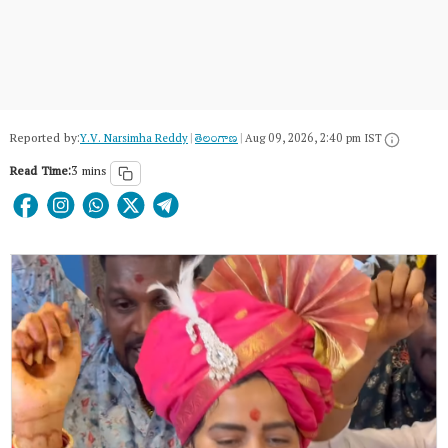
Reported by:
Y.V. Narsimha Reddy
|
తెలంగాణ‌
|
Aug 09, 2026, 2:40 pm IST
Read Time:
3 mins