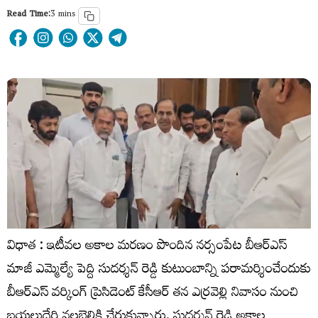
Read Time:
3 mins
విధాత : ఇటీవల అకాల మరణం పొందిన నర్సంపేట బీఆర్ఎస్
మాజీ ఎమ్మెల్యే పెద్ది సుదర్శన్ రెడ్డి కుటుంబాన్ని పరామర్శించేందుకు
బీఆర్ఎస్ వర్కింగ్ ప్రెసిడెంట్ కేసీఆర్ తన ఎర్రవెల్లి నివాసం నుంచి
బయలుదేరి నల్లబెల్లికి చేరుకున్నారు. సుదర్శన్ రెడ్డి అకాల