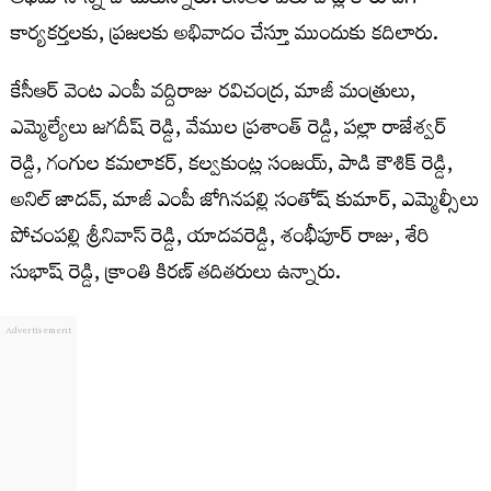
అభిమానాన్ని చాటుకున్నారు. కేసీఆర్ పలు చోట్ల కారు దిగి
కార్యకర్తలకు, ప్రజలకు అభివాదం చేస్తూ ముందుకు కదిలారు.
కేసీఆర్ వెంట ఎంపీ వద్దిరాజు రవిచంద్ర, మాజీ మంత్రులు,
ఎమ్మెల్యేలు జగదీష్ రెడ్డి, వేముల ప్రశాంత్ రెడ్డి, పల్లా రాజేశ్వర్
రెడ్డి, గంగుల కమలాకర్, కల్వకుంట్ల సంజయ్, పాడి కౌశిక్ రెడ్డి,
అనిల్ జాదవ్, మాజీ ఎంపీ జోగినపల్లి సంతోష్ కుమార్, ఎమ్మెల్సీలు
పోచంపల్లి శ్రీనివాస్ రెడ్డి, యాదవరెడ్డి, శంభీపూర్ రాజు, శేరి
సుభాష్ రెడ్డి, క్రాంతి కిరణ్ తదితరులు ఉన్నారు.