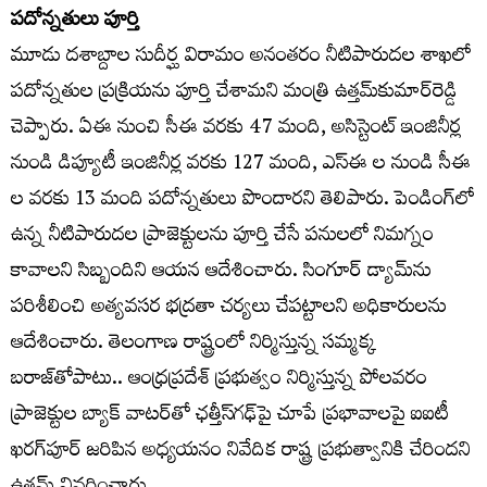
పదోన్నతులు పూర్తి
మూడు దశాబ్దాల సుదీర్ఘ విరామం అనంతరం నీటిపారుదల శాఖలో
పదోన్నతుల ప్రక్రియను పూర్తి చేశామని మంత్రి ఉత్తమ్‌కుమార్‌రెడ్డి
చెప్పారు. ఏఈ నుంచి సీఈ వరకు 47 మంది, అసిస్టెంట్ ఇంజినీర్ల
నుండి డిప్యూటీ ఇంజినీర్ల వరకు 127 మంది, ఎస్ఈ ల నుండి సీఈ
ల వరకు 13 మంది పదోన్నతులు పొందారని తెలిపారు. పెండింగ్‌లో
ఉన్న నీటిపారుదల ప్రాజెక్టులను పూర్తి చేసే పనులలో నిమగ్నం
కావాలని సిబ్బందిని ఆయన ఆదేశించారు. సింగూర్ డ్యామ్‌ను
పరిశీలించి అత్యవసర భద్రతా చర్యలు చేపట్టాలని అధికారులను
ఆదేశించారు. తెలంగాణ రాష్ట్రంలో నిర్మిస్తున్న సమ్మక్క
బరాజ్‌తోపాటు.. ఆంధ్రప్రదేశ్‌ ప్రభుత్వం నిర్మిస్తున్న పోలవరం
ప్రాజెక్టుల బ్యాక్ వాటర్‌తో ఛత్తీస్‌గఢ్‌పై చూపే ప్రభావాలపై ఐఐటీ
ఖరగ్‌పూర్‌ జరిపిన అధ్యయనం నివేదిక రాష్ట్ర ప్రభుత్వానికి చేరిందని