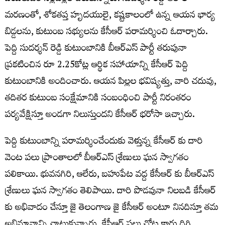
మరణంతో, శోకతప్త హృదయులై, కష్టకాలంలో ఉన్న ఆయన భార్య
బిడ్డలను, కుటుంబ సభ్యులను కేసీఆర్ పరామర్శించి ఓదార్చారు.
పెద్ది సుదర్శన్ రెడ్డి కుటుంబానికి బీఆర్ఎస్ పార్టీ తరుపునా
ప్రకటించిన రూ 2.25కోట్ల ఆర్థిక సహాయాన్ని కేసీఆర్ పెద్ది
కుటుంబానికి అందించారు. ఆయన పిల్లల భవిష్యత్తు, వారి చదువు,
తదితర కుటుంబ సంక్షేమానికి సంబంధించి పార్టీ నిరంతరం
పర్యవేక్షిస్తూ అండగా నిలుస్తుందని కేసీఆర్‌ భరోసా ఇచ్చారు.
పెద్ది కుటుంబాన్ని పరామర్శించేందుకు వెళ్తున్న కేసీఆర్ కు దారి
వెంట పలు ప్రాంతాలలో బీఆర్ఎస్ శ్రేణులు ఘన స్వాగతం
పలికాయి. భువనగిరి, ఆలేరు, బహుపేట వద్ద కేసీఆర్ కు బీఆర్ఎస్
శ్రేణులు ఘన స్వాగతం తెలిపాయి. దారి పొడవునా నిలబడి కేసీఆర్
కు అభివాదం చేస్తూ జై తెలంగాణ జై కేసీఆర్ అంటూ నినదిస్తూ తమ