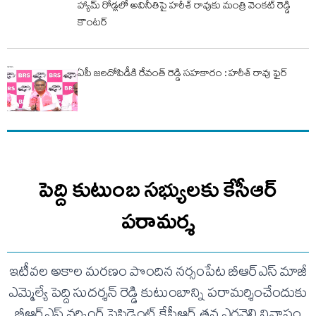
హ్యామ్ రోడ్లలో అవినీతిపై హరీశ్ రావుకు మంత్రి వెంకట్ రెడ్డి
కౌంటర్
ఏపీ జలదోపిడీకి రేవంత్ రెడ్డి సహకారం : హరీశ్ రావు ఫైర్
పెద్ది కుటుంబ సభ్యులకు కేసీఆర్
పరామర్శ
ఇటీవల అకాల మరణం పొందిన నర్సంపేట బీఆర్ఎస్ మాజీ
ఎమ్మెల్యే పెద్ది సుదర్శన్ రెడ్డి కుటుంబాన్ని పరామర్శించేందుకు