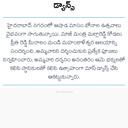
డ్యాన్స్
హైదరాబాద్ నగరంలో ఆషాడ మాసం బోనాల ఉత్సవాలు
వైభవంగా సాగుతున్నాయి. మాజీ మంత్రి మల్లారెడ్డి కోడలు
ప్రీతి రెడ్డి మీరాలం మండి మహంకాళేశ్వర ఆలయాన్ని
సందర్శించి..అమ్మవారిని దర్శించుకుని ప్రత్యేక పూజలు
నిర్వహించారు. అమ్మవారి దర్శనం అనంతరం ఆమె భక్తులతో
కలిసి స్థానికులతో కలిసి ఉత్సాహంగా మాస్ డ్యాన్స్ చేసి
ఆకట్టుకున్నారు.