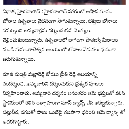
విధాత, హైదరాబాద్ : హైదరాబాద్ నగరంలో ఆషాడ మాసం
బోనాల ఉత్సవాలు వైభవంగా సాగుతున్నాయి. భక్తులు బోనాలు
సమర్పించి అమ్మవార్లను దర్శించుకుని మొక్కులు
చెల్లించుకుంటున్నారు. ఉత్సవాలలో భాగంగా పాతబస్తీ మీరాలం
మండి మహంకాళేశ్వర ఆలయంలో బోనాల వేడుకలు ఘనంగా
జరుగుతున్నాయి.
మాజీ మంత్రి మల్లారెడ్డి కోడలు ప్రీతి రెడ్డి ఆలయాన్ని
సందర్శించి..అమ్మవారిని దర్శించుకుని ప్రత్యేక పూజలు
నిర్వహించారు. అమ్మవారి దర్శనం అనంతరం ఆమె భక్తులతో కలిసి
స్థానికులతో కలిసి ఉత్సాహంగా మాస్ డ్యాన్స్ చేసి ఆకట్టుకున్నారు.
పట్టుచీర, నగలతో పాటు ఒంటిపై తలపాగా ధరించి ఆమె డ్యాన్స్ తో
అదరగొట్టారు.