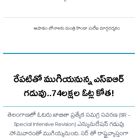
ఆషాడం బోనాలకు మంత్రి కొండా సురేఖ మార్గదర్శకం
రేపటితో ముగియనున్న ఎస్‌ఐఆర్
గడువు..74లక్షల ఓట్ల కోత!
తెలంగాణలో ఓటరు జాబితా ప్రత్యేక సమగ్ర సవరణ (SIR -
Special Intensive Revision) ఎన్యుమరేషన్ గడువు
సోమవారంతో ముగియ్యనుంది. సర్ తో రాష్ట్రవ్యాప్తంగా