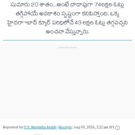
సుమారు 20 శాతం...అంటే దాదాపుగా 74లక్షల ఓట్లు
తగ్గిపోయే అవకాశం స్పష్టంగా కనిపిస్తోంది. ఒక్క
హైదరాాబాద్ క్యూర్ పరిధిలోనే 43 లక్షల ఓట్లు తగ్గవచ్చని
అంచనా వేస్తున్నారు.
Reported by:
Y.V. Narsimha Reddy
|
తెలంగాణ‌
|
Aug 09, 2026, 2:22 pm IST