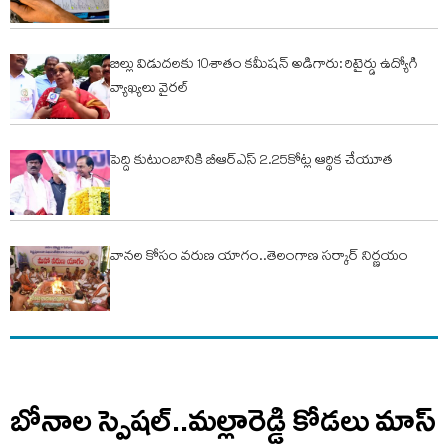
బిల్లు విడుదలకు 10శాతం కమీషన్ అడిగారు: రిటైర్డు ఉద్యోగి
వ్యాఖ్యలు వైరల్
పెద్ది కుటుంబానికి బీఆర్ఎస్ 2.25కోట్ల ఆర్థిక చేయూత
వానల కోసం వరుణ యాగం..తెలంగాణ సర్కార్ నిర్ణయం
బోనాల స్పెషల్..మల్లారెడ్డి కోడలు మాస్