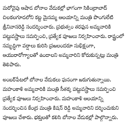
మరోవైపు ఆషాడ బోనాల వేడుకల్లో భాగంగా సికింద్రాబాద్
చిలకలగూడలోని కట్ట మైసమ్మ ఆలయాన్ని మంత్రి పొంగులేటి
శ్రీనివాసరెడ్డి సందర్శించారు. ప్రభుత్వం తరఫున అమ్మవారికి
పట్టువస్త్రాలు సమర్పించి, ప్రత్యేక పూజలు నిర్వహించారు. రాష్ట్రంలో
సమృద్ధిగా వర్షాలు కురిసి ప్రజలందరూ సుభిక్షంగా,
ఆయురారోగ్యాలతో ఉండాలని అమ్మవారిని కోరుకున్నట్లు మంత్రి
తెలిపారు.
అంబర్‌పేటలో బోనాల వేడుకలు ఘనంగా జరుగుతున్నాయి.
మహంకాళి అమ్మవారికి మంత్రి సీతక్క పట్టువస్త్రాలు సమర్పించి
ప్రత్యేక పూజలు నిర్వహించారు. మహంకాళి ఆలయాన్ని
సందర్శించిన కేంద్ర మంత్రి కిషన్ రెడ్డి అమ్మవారిని దర్శించుకుని
పూజలు చేశారు. భక్తులతో కలిసి బోనాల వేడుకల్లో పాల్గొన్నారు.