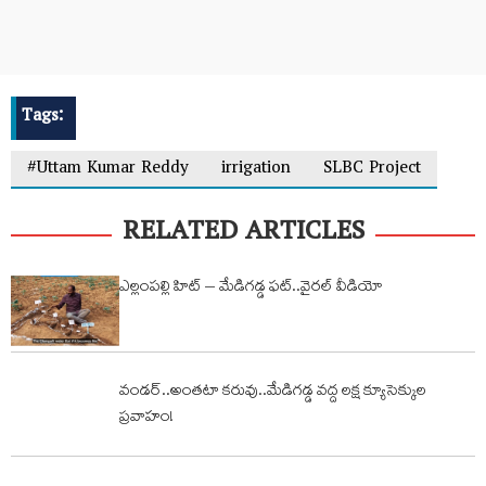
Tags:
#Uttam Kumar Reddy
irrigation
SLBC Project
RELATED ARTICLES
ఎల్లంపల్లి హిట్ – మేడిగడ్డ ఫట్..వైరల్ వీడియో
వండర్..అంతటా కరువు..మేడిగడ్డ వద్ద లక్ష క్యూసెక్కుల
ప్రవాహం!