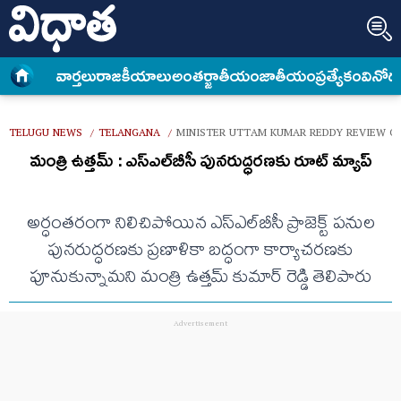
వార్త‌లు
రాజకీయాలు
అంత‌ర్జాతీయం
జాతీయం
ప్రత్యేకం
వినోద
TELUGU NEWS
TELANGANA
MINISTER UTTAM KUMAR REDDY REVIEW O
/
/
మంత్రి ఉత్తమ్ : ఎస్‌ఎల్‌బీసీ పునరుద్ధరణకు రూట్ మ్యాప్
అర్ధంతరంగా నిలిచిపోయిన ఎస్‌ఎల్‌బీసీ ప్రాజెక్ట్ పనుల
పునరుద్ధరణకు ప్రణాళికా బద్ధంగా కార్యాచరణకు
పూనుకున్నామని మంత్రి ఉత్తమ్ కుమార్ రెడ్డి తెలిపారు