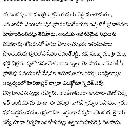
ఈ సందర్భంగా మంత్రి ఉత్తమ్ కుమార్ రెడ్డి మాట్లాడుతూ,
ఎస్‌ఎల్‌బీసీ పనులను పునఃప్రారంభించేందుకు ఇప్పటికే ప్రణాళికలు
రూపొందించినట్లు తెలిపారు. అందుకు అవసరమైన నిధులను
సమకూర్చుకోవడంతో పాటు పాలనాపరమైన అనుమతులు
పొందేందుకు త్వరలోనే సీఎం రేవంత్‌రెడ్డి, ఉప ముఖ్యమంత్రి మల్లు
భట్టి విక్రమార్కతో సమావేశం కానున్నట్లు తెలిపారు. ఎస్‌ఎల్‌బీసీ
ప్రాజెక్టు విషయంలో నేషనల్ జియోఫిజికల్ రిసెర్చ్ ఇన్‌స్టిట్యూట్‌
ఆధ్వర్యంలో హెలికాప్టర్ ద్వారా ఎలక్ట్రోమాగ్నటిక్ సర్వే
నిర్వహించనున్నట్లు చెప్పారు. అంతేగాకుండా జియోలాజికల్ సర్వే
ఆఫ్ ఇండియాను కూడా ఈ పనుల్లో భాగస్వామ్యం చేస్తామన్నారు.
పునరుద్ధరణ పనులు ప్రణాళికా బద్దంగా నిర్వహించేందుకు లైడార్
సర్వే కూడా నిర్వహించబోతునట్లు ఉత్తమ్‌కుమార్‌రెడ్డి తెలిపారు.