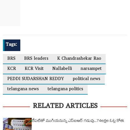
Tags:
BRS
BRS leaders
K Chandrashekar Rao
KCR
KCR Visit
Nallabelli
narsampet
PEDDI SUDARSHAN REDDY
political news
telangana news
telangana politics
RELATED ARTICLES
రేపటితో ముగియనున్న ఎస్‌ఐఆర్ గడువు..74లక్షల ఓట్ల కోత!