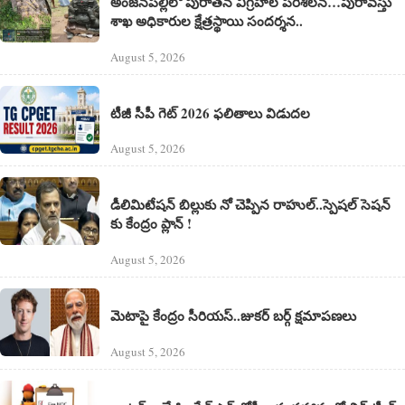
అంజనపల్లిలో పురాతన విగ్రహాల పరిశీలన…పురావస్తు
శాఖ అధికారుల క్షేత్రస్థాయి సందర్శన..
August 5, 2026
టీజీ సీపీ గెట్ 2026 ఫలితాలు విడుదల
August 5, 2026
డీలిమిటేషన్ బిల్లుకు నో చెప్పిన రాహుల్..స్పెషల్ సెషన్
కు కేంద్రం ప్లాన్ !
August 5, 2026
మెటాపై కేంద్రం సీరియస్..జుకర్ బర్గ్ క్షమాపణలు
August 5, 2026