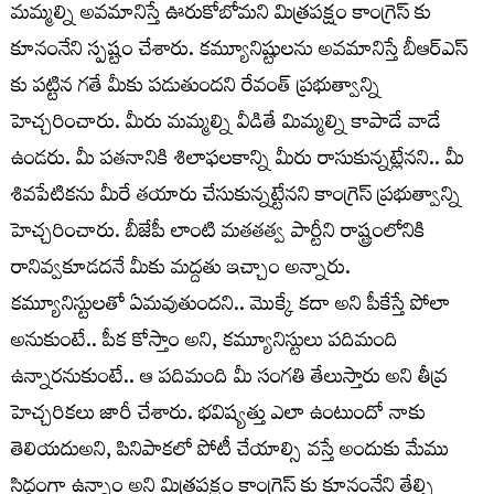
మమ్మల్ని అవమానిస్తే ఊరుకోబోమని మిత్రపక్షం కాంగ్రెస్ కు
కూనంనేని స్పష్టం చేశారు. కమ్యూనిష్టులను అవమానిస్తే బీఆర్ఎస్
కు పట్టిన గతే మీకు పడుతుందని రేవంత్ ప్రభుత్వాన్ని
హెచ్చరించారు. మీరు మమ్మల్ని వీడితే మిమ్మల్ని కాపాడే వాడే
ఉండరు. మీ పతనానికి శిలాఫలకాన్ని మీరు రాసుకున్నట్లేనని.. మీ
శివపేటికను మీరే తయారు చేసుకున్నట్టేనని కాంగ్రెస్ ప్రభుత్వాన్ని
హెచ్చరించారు. బీజేపీ లాంటి మతతత్వ పార్టీని రాష్ట్రంలోనికి
రానివ్వకూడదనే మీకు మద్దతు ఇచ్చాం అన్నారు.
కమ్యూనిస్టులతో ఏమవుతుందని.. మొక్కే కదా అని పీకేస్తే పోలా
అనుకుంటే.. పీక కోస్తాం అని, కమ్యూనిస్టులు పదిమంది
ఉన్నారనుకుంటే.. ఆ పదిమంది మీ సంగతి తేలుస్తారు అని తీవ్ర
హెచ్చరికలు జారీ చేశారు. భవిష్యత్తు ఎలా ఉంటుందో నాకు
తెలియదుఅని, పినిపాకలో పోటీ చేయాల్సి వస్తే అందుకు మేము
సిద్ధంగా ఉన్నాం అని మిత్రపక్షం కాంగ్రెస్ కు కూనంనేని తేల్చి