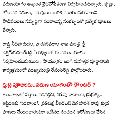
వరుణయాగం అత్యంత వైభవోపేతంగా నిర్వహించనున్నారు. కృష్ణా,
గోదావరి నదులు, చెరువులు జలకళ సంతరించుకోవాలని,
పాడిపంటలు సమృద్ధిగా పండాలన్న సంకల్పంతో ప్రత్యేక పూజలు
చేస్తారు.
రాష్ట్ర నీటిపారుదల, పౌరసరఫరాల శాఖ మంత్రి శ్రీ
ఉత్తమ్‌కుమార్‌రెడ్డి సారథ్యంలో ఈ వరుణ యాగం
నిర్వహించబడుతుంది . సాయంత్రం జరిగే మహత్తర పూర్ణాహుతి
కార్యక్రమంలో ముఖ్యమంత్రి రేవంత్‌రెడ్డి పాల్గొంటారు.
క్షుద్ర పూజలకు..వరుణ యాగంతో కౌంటర్ ?
తెలంగాణలో వర్షాలు పడవద్దని, కరువు రావాలని, ప్రభుత్వం
అస్థిరతకు గురవ్వాలని ప్రతిపక్ష బీఆర్ఎస్ నేత హరీశ్ రావు క్షుద్ర
పూజలు చేయించారంటూ ఇటీవల సంచలన ఆరోపణలు చేసిన