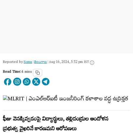
Reported by:
Somu
|
తెలంగాణ‌
|
Aug 16, 2024, 5:32 pm IST
Read Time:
4 mins
ఫీజు వెనక్కివ్వడంపై విద్యార్థులు, తల్లిదండ్రుల ఆందోళన
ప్రభుత్వ వైఖరినే కారణమని ఆరోపణలు