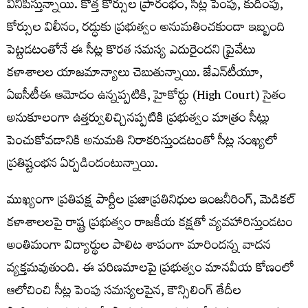
వినిపిస్తున్నాయి. కొత్త కోర్సుల ప్రారంభం, సీట్ల పెంపు, కుదింపు,
కోర్సుల విలీనం, రద్ధుకు ప్రభుత్వం అనుమతించకుండా ఇబ్బంది
పెట్టడటంతోనే ఈ సీట్ల కొరత సమస్య ఎదురైందని ప్రైవేటు
కళాశాలల యాజమాన్యాలు చెబుతున్నాయి. జేఎన్‌టీయూ,
ఏఐసీటీఈ ఆమోదం ఉన్నప్పటికి, హైకోర్టు (High Court) సైతం
అనుకూలంగా ఉత్తర్వులిచ్చినప్పటికి ప్రభుత్వం మాత్రం సీట్లు
పెంచుకోవడానికి అనుమతి నిరాకరిస్తుండటంతో సీట్ల సంఖ్యలో
ప్రతిష్టంభన ఏర్పడిందంటున్నాయి.
ముఖ్యంగా ప్రతిపక్ష పార్టీల ప్రజాప్రతినిధుల ఇంజనీరింగ్‌, మెడికల్
కళాశాలలపై రాష్ట్ర ప్రభుత్వం రాజకీయ కక్షతో వ్యవహారిస్తుండటం
అంతిమంగా విద్యార్థుల పాలిట శాపంగా మారిందన్న వాదన
వ్యక్తమవుతుంది. ఈ పరిణమాలపై ప్రభుత్వం మానవీయ కోణంలో
ఆలోచించి సీట్ల పెంపు సమస్యలపైన, కౌన్సిలింగ్ తేదీల