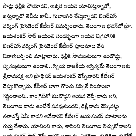
సార్లు ఢిల్లీకి పోయాడని, అక్కడ ఆయన యాచిస్తున్నాడో,
ఇస్తున్నాడో తెలీదు కానీ.. గులాంగిరి చేస్తున్నాడని బీఆర్ఎస్
వర్కింగ్ ప్రెసిడెంట్ కేటీఆర్ విమర్శించారు. తెలంగాణ భవన్‌లో ప్రొ.
జయశంకర్ సార్ జయంతి సందర్భంగా ఆయన విగ్రహానికి
బీఆర్ఎస్ వర్కింగ్ ప్రెసిడెంట్ కేటీఆర్ పూలమాల వేసి
నివాళులర్పించి మాట్లాడారు. ఢిల్లీకి సామంతులుగా ఉండొద్దు,
స్వతంత్రులుగా ఉండాలి.. స్వీయ రాజకీయ అస్తిత్వమే తెలంగాణకు
శ్రీరామరక్ష అని ప్రొఫెసర్ జయశంకర్ చెప్పేవారని కేటీఆర్
చెప్పుకొచ్చారు. కేసీఆర్ లాగా గొంతు విప్పితే సింహంలా
గర్జించాలని.. కాంగ్రెస్‌తో కలవొద్దని ఆయన చెప్పేవారు అని,
తెలంగాణ వాడు ఉంటేనే పనవుతుందని, ఢిల్లీవాడు చెప్పినట్టు
తలాడిస్తే ఏమీ కాదని అనేవారని కేటీఆర్ జయశంకర్ మాటాలను
గుర్తు చేశారు. యాచించి కాదు, శాసించి తెలంగాణ తెచ్చుకోవాలని