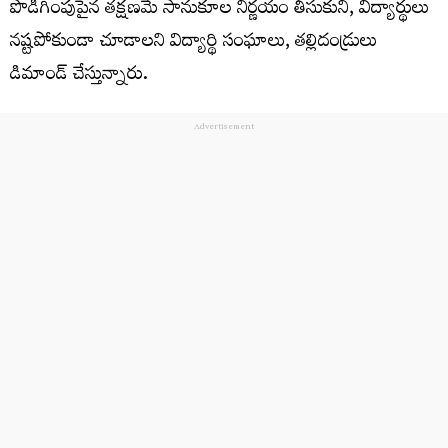
పొడిగింపుపైన తక్షణమే సానుకూల నిర్ణయం తీసుకుని, విద్యార్థులు
నష్టపోకుండా చూడాలని విద్యార్థి సంఘాలు, తల్లిదండ్రులు
డిమాండ్ చేస్తున్నారు.