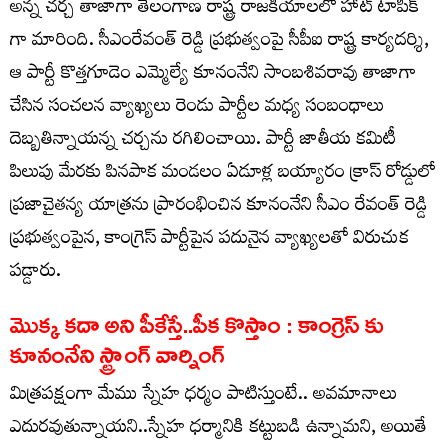
అన్న చర్చ తాజాగా తెలంగాణ రాష్ట్ర రాజకీయాలలో హాట్ టాపిక్
గా మారింది. సీఎంరేవంత్ రెడ్డి ప్ర‌భుత్వంపై సీపీఐ రాష్ట్ర కార్యదర్శి,
ఆ పార్టీ కొత్తగూడెం ఎమ్మెల్యే కూనంనేని సాంబశివరావు తాజాగా
చేసిన సంచ‌లన వ్యాఖ్యలు రెండు పార్టీల మధ్య సంబంధాలు
దెబ్బతిన్నాయన్న చర్చను రగిలించాయి. పార్టీ జాతీయ కమిటీ
పిలుపు మేరకు పినపాక మండలం ఏడూళ్ల బయ్యారం క్రాస్ రోడ్డులో
ప్రజాచైతన్య యాత్రను ప్రారంభించిన కూనంనేని సీఎం రేవంత్ రెడ్డి
ప్రభుత్వంపైన, కాంగ్రెస్ పార్టీపైన పదునైన వ్యాఖ్యలతో విరుచుక
పడ్డారు.
మొక్క కదా అని పీకేస్తే..పీక కొస్తాం : కాంగ్రెస్ కు
కూనంనేని స్ట్రాంగ్ వార్నింగ్
మిత్రపక్షంగా మేము స్నేహ ధర్మం పాటిస్తుంటే.. అవమానాలు
ఎదురవుతున్నాయని..స్నేహ ధర్మానికి కట్టుబడి ఉన్నామని, అయితే