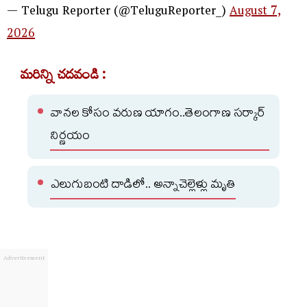
— Telugu Reporter (@TeluguReporter_)
August 7,
2026
మరిన్ని చదవండి :
వానల కోసం వరుణ యాగం..తెలంగాణ సర్కార్
నిర్ణయం
ఎలుగుబంటి దాడిలో.. అన్నాచెల్లెళ్లు మృతి