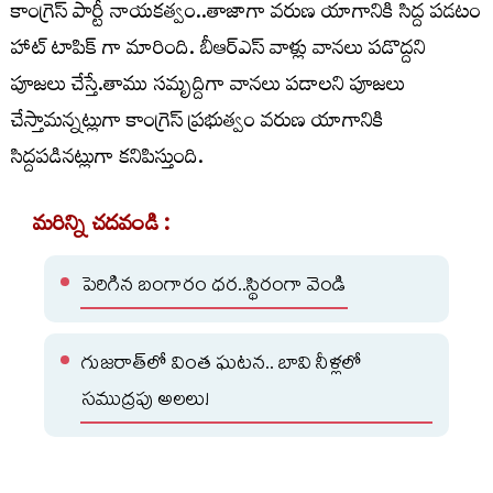
కాంగ్రెస్ పార్టీ నాయకత్వం..తాజాగా వరుణ యాగానికి సిద్ద పడటం
హాట్ టాపిక్ గా మారింది. బీఆర్ఎస్ వాళ్లు వానలు పడొద్దని
పూజలు చేస్తే.తాము సమృద్దిగా వానలు పడాలని పూజలు
చేస్తామన్నట్లుగా కాంగ్రెస్ ప్రభుత్వం వరుణ యాగానికి
సిద్దపడినట్లుగా కనిపిస్తుంది.
మరిన్ని చదవండి :
పెరిగిన బంగారం ధర..స్థిరంగా వెండి
గుజరాత్‌లో వింత ఘటన.. బావి నీళ్లలో
సముద్రపు అలలు!