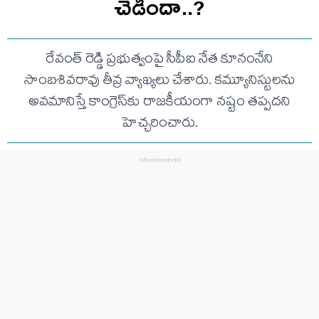
చెడిందా..?
రేవంత్ రెడ్డి ప్రభుత్వంపై సీపీఐ నేత కూనంనేని
సాంబశివరావు తీవ్ర వ్యాఖ్యలు చేశారు. కమ్యూనిస్టులను
అవమానిస్తే కాంగ్రెస్‌కు రాజకీయంగా నష్టం తప్పదని
హెచ్చరించారు.