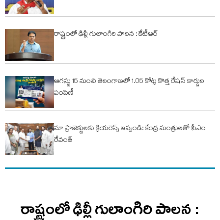
రాష్ట్రంలో ఢిల్లీ గులాంగిరి పాలన : కేటీఆర్
ఆగస్టు 15 నుంచి తెలంగాణలో 1.05 కోట్ల కొత్త రేషన్ కార్డుల
పంపిణీ
మా ప్రాజెక్టులకు క్లియరెన్స్ ఇవ్వండి: కేంద్ర మంత్రులతో సీఎం
రేవంత్
రాష్ట్రంలో ఢిల్లీ గులాంగిరి పాలన :