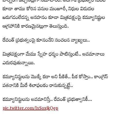
వార్నింగ్ ఇచ్చినట్లుగా సమాచారం. అదిగాక ప్రభుత్వం నుంచి
కూడా తాము కోరిన పనుల మంజూరీ, నిధుల విడుదల
జరుగడంలేదన్న అసహనం కూడా మిత్రపక్షంపై కమ్యూనిష్టుల
ఆగ్రహానికి కారణమైనట్లుగా తెలుస్తుంది.
రేవంత్ ప్ర‌భుత్వంపై కూనంనేని సంచ‌ల‌న వ్యాఖ్య‌లు..
మిత్రపక్షంగా మేము స్నేహ ధర్మం పాటిస్తుంటే.. అవమానాలు
ఎదురవుతున్నాయి.
కమ్యూనిస్టుల‌ను మొక్కే కదా అని పీకితే.. పీక కోస్తాం.. కాంగ్రెస్
పతనానికి మీరే శిలాఫలకం రాసుకున్న‌ట్టే..
క‌మ్యూనిస్టుల‌ను అవ‌మానిస్తే.. రేవంత్ ప్ర‌భుత్వానికీ…
pic.twitter.com/IxSoxjkQep