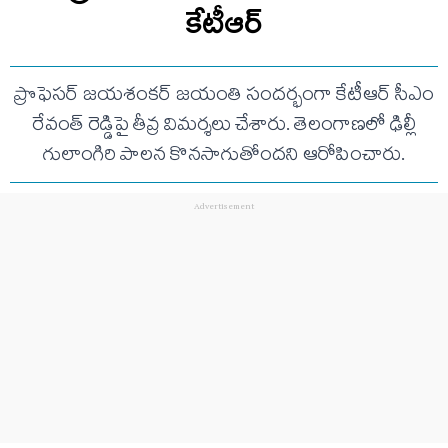
కేటీఆర్
ప్రొఫెసర్ జయశంకర్ జయంతి సందర్భంగా కేటీఆర్ సీఎం
రేవంత్ రెడ్డిపై తీవ్ర విమర్శలు చేశారు. తెలంగాణలో ఢిల్లీ
గులాంగిరి పాలన కొనసాగుతోందని ఆరోపించారు.