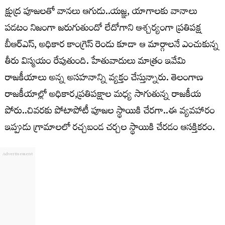
క్షుద్ర పూజలతో వానలు ఆగుడు..యజ్ఞ, యాగాలకు వానాలు
పడటం నిజంగా జరుగుతుందో లేదోగాని ఆశ్చర్యంగా ప్రతిపక్ష
బీఆర్ఎస్, అధికార కాంగ్రెస్ రెండు కూడా ఆ మార్గాలనే ఎంచుకున్న
తీరు విస్మయం రేపుతుంది. హేతువాదులు మాత్రం ఇవేమి
రాజకీయాలు అన్న అసహనాన్ని వ్యక్తం చేస్తున్నారు. తెలంగాణ
రాజకీయాల్లో అధికార,ప్రతిపక్షాల మధ్య సాగుతున్న రాజకీయ
పోరు..చివరకు పోటాపోటీ పూజల స్థాయికి చేరగా..ఈ వ్యవహారం
ఇప్పుడు గ్రామాలలో రచ్చబండ చర్చల స్థాయికి చేరడం ఆసక్తికరం.