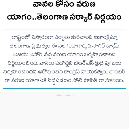
వానల కోసం వరుణ
యాగం..తెలంగాణ సర్కార్ నిర్ణయం
రాష్ట్రంలో విస్తారంగా వర్షాలు కురవాలని ఆకాంక్షిస్తూ
తెలంగాణ ప్రభుత్వం ఈ నెల 10నాగార్జున సాగర్ డ్యామ్
విజయ్ విహార్ వద్ద వరుణ యాగం నిర్వహించాలని
నిర్ణయించింది. వానలు పడొద్దని బీఆర్ఎస్ క్షుద్ర పూజలు
నిర్వహించిందని ఆరోపించిన కాంగ్రెస్ నాయకత్వం.. కౌంటర్
గా వరుణ యాగానికి సిద్దపడటం హాట్ టాపిక్ గా మారింది.