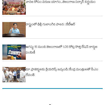
వానల కోసం వరుణ యాగం..తెలంగాణ సర్కార్ నిర్ణయం
రాష్ట్రంలో ఢిల్లీ గులాంగిరి పాలన : కేటీఆర్
ఆగస్టు 15 నుంచి తెలంగాణలో 1.05 కోట్ల కొత్త రేషన్ కార్డుల
పంపిణీ
మా ప్రాజెక్టులకు క్లియరెన్స్ ఇవ్వండి: కేంద్ర మంత్రులతో సీఎం
రేవంత్