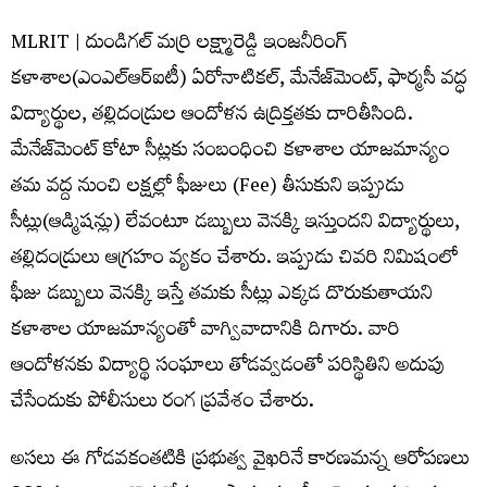
MLRIT | దుండిగల్‌ మర్రి లక్ష్మారెడ్డి ఇంజనీరింగ్
కళాశాల(ఎంఎల్‌ఆర్‌ఐటీ) ఏరోనాటికల్, మేనేజ్‌మెంట్‌, ఫార్మసీ వద్ధ
విద్యార్థుల, తల్లిదండ్రుల ఆందోళన ఉద్రిక్తతకు దారితీసింది.
మేనేజ్‌మెంట్ కోటా సీట్లకు సంబంధించి కళాశాల యాజమాన్యం
తమ వద్ద నుంచి లక్షల్లో ఫీజులు (Fee) తీసుకుని ఇప్పుడు
సీట్లు(ఆడ్మిషన్లు) లేవంటూ డబ్బులు వెనక్కి ఇస్తుందని విద్యార్థులు,
తల్లిదండ్రులు ఆగ్రహం వ్యకం చేశారు. ఇప్పుడు చివరి నిమిషంలో
ఫీజు డబ్బులు వెనక్కి ఇస్తే తమకు సీట్లు ఎక్కడ దొరుకుతాయని
కళాశాల యాజమాన్యంతో వాగ్వివాదానికి దిగారు. వారి
ఆందోళనకు విద్యార్థి సంఘాలు తోడవ్వడంతో పరిస్థితిని అదుపు
చేసేందుకు పోలీసులు రంగ ప్రవేశం చేశారు.
అసలు ఈ గోడవకంతటికి ప్రభుత్వ వైఖరినే కారణమన్న ఆరోపణలు