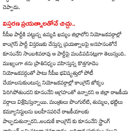
చెప్పారు.
విస్తరణ ప్రయత్నాలతోనే చిచ్చు..
సీపీఐ పార్టీకి పట్టున్న ఉమ్మడి ఖమ్మం జిల్లాలోని నియోజకవర్గాల్లో
కాంగ్రెస్ పార్టీ విస్తరణకు చేస్తున్న ప్రయత్నాలపై అసహనంతోనే
కూనంనేని సాంబశివరావు ఆ పార్టీపై మండిపడినట్లుగా తెలుస్తుంది.
ముఖ్యంగా తను ప్రాతినిధ్యం వహిస్తున్న కొత్తగూడెం
నియోజకవర్గంతో పాటు సీపీఐ భవిష్యత్తులో పోటీ
చేయాలనుకుంటున్న నియోజకవర్గాల్లో కాంగ్రెస్ జోక్యం
పెరిగిపోతుందని కూనంనేని ఆగ్రహంతో ఉన్నారని ఆ జిల్లా రాజకీయ
వర్గాలు విశ్లేషిస్తున్నాయి. మంత్రులు పొంగులేటి, తుమ్మల, భట్టిలు
కమ్యూనిస్టులను బలహీనపరిచే రాజకీయాలకు
పాల్పడుతున్నారని..అందుకే కాంగ్రెస్ కు కూనంనేని స్ట్రాంగ్