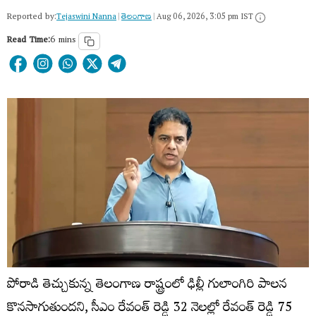
Reported by:
Tejaswini Nanna
|
తెలంగాణ‌
|
Aug 06, 2026, 3:05 pm IST
Read Time:
6 mins
పోరాడి తెచ్చుకున్న తెలంగాణ రాష్ట్రంలో ఢిల్లీ గులాంగిరి పాలన
కొనసాగుతుందని, సీఎం రేవంత్ రెడ్డి 32 నెలల్లో రేవంత్ రెడ్డి 75