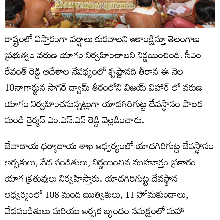
రాష్ట్రంలో విస్తారంగా వర్షాలు కురవాలని ఆకాంక్షిస్తూ తెలంగాణ
ప్రభుత్వం వరుణ యాగం నిర్వహించాలని నిర్ణయించింది. సీఎం
రేవంత్ రెడ్డి ఆదేశాల నేపథ్యంలో కృష్ణానది తీరాన ఈ నెల
10నాగార్జున సాగర్ డ్యామ్ తీరంలోని విజయ్ విహార్ లో వరుణ
యాగం నిర్వహించనున్నట్లుగా యాదగిరిగుట్ట దేవస్థానం పాలక
మండి చైర్మన్ ఎం.ఎస్.ఎన్ రెడ్డి వెల్లడించారు.
దేవాదాయ ధర్మాదాయ శాఖ ఆధ్వర్యంలో యాదగిరిగుట్ట దేవస్థానం
అర్చకులు, వేద పండితులు, నిర్ణయించిన ముహూర్తం ప్రకారం
యాగ క్రతువులు నిర్వహిస్తారు. యాదగిరిగుట్ట దేవస్థాన
ఆధ్వర్యంలో 108 మంది ఋత్వికులు, 11 హోమకుండాలు,
వేదపండితులు మరియు అర్చక బృందం సమక్షంలో మహా