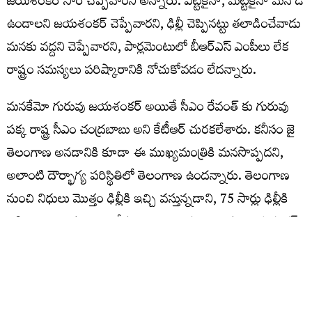
జయశంకర్ సార్ చెప్పేవారని అన్నారు. ఎట్టికైనా, మట్టికైనా మనోడే
ఉండాలని జయశంకర్ చెప్పేవారని, ఢిల్లీ చెప్పినట్టు తలాడించేవాడు
మనకు వద్దని చెప్పేవారని, పార్లమెంటులో బీఆర్ఎస్ ఎంపీలు లేక
రాష్ట్రం సమస్యలు పరిష్కారానికి నోచుకోవడం లేదన్నారు.
మనకేమో గురువు జయశంకర్ అయితే సీఎం రేవంత్ కు గురువు
పక్క రాష్ట్ర సీఎం చంద్రబాబు అని కేటీఆర్ చురకలేశారు. కనీసం జై
తెలంగాణ అనడానికి కూడా ఈ ముఖ్యమంత్రికి మనసొప్పదని,
అలాంటి దౌర్భాగ్య పరిస్థితిలో తెలంగాణ ఉందన్నారు. తెలంగాణ
నుంచి నిధులు మొత్తం ఢిల్లీకి ఇచ్చి వస్తున్నడాని, 75 సార్లు ఢిల్లీకి
వెళ్లి తెలంగాణకు తెచ్చిందేముంది? అని ప్రశ్నించారు. జయశంకర్
సారు తిరిగివచ్చి ఇలాంటి సన్నాసులకు పాఠాలు చెప్తే
బాగుండన్నారు. అప్పులపై కాంగ్రెస్ నాయకుల తప్పుడు లెక్కలు
చెబుతున్నారని, ఆర్బీఐ చెప్పినా వారికి చెవికెక్కడం లేదు అని,