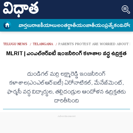
వార్త‌లు
రాజకీయాలు
అంత‌ర్జాతీయం
జాతీయం
ప్రత్యేకం
వినోద
TELUGU NEWS
TELANGANA
PARENTS PROTEST ARE WORRIED ABOUT RE
/
/
MLRIT | ఎంఎల్‌ఆర్‌ఐటీ ఇంజనీరింగ్ కళాశాల వద్ధ ఉద్రిక్తత
దుండిగల్‌ మర్రి లక్ష్మారెడ్డి ఇంజనీరింగ్
కళాశాల(ఎంఎల్‌ఆర్‌ఐటీ) ఏరోనాటికల్, మేనేజ్‌మెంట్‌,
ఫార్మసీ వద్ధ విద్యార్థుల, తల్లిదండ్రుల ఆందోళన ఉద్రిక్తతకు
దారితీసింది