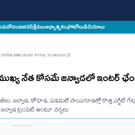
కం
వినోదం
బిజినెస్
క్రీడలు
ఆధ్యాత్మికం
ఫోటోలు
వీడియోలు
 OUTER RING ROAD TOTAL TO REACH 25
ుఖ్య నేత కోసమే జన్వాడలో ఇంటర్ ఛేం
లు. జన్వాడ, కోహెడ, పడమటి సాయిగూడల్లో కొత్త ఎగ్జిట్ గేట్ల
జన్వాడ ట్రంపెట్ అంటూ చర్చలు