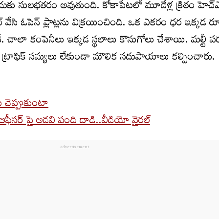
్లేందుకు సులభతరం అవుతుంది. కోకాపేటలో మూడేళ్ల క్రితం హెచ
ట్ వేసి ఓపెన్ ప్లాట్లను విక్రయించింది. ఒక ఎకరం ధర ఇక్కడ 
ే. చాలా కంపెనీలు ఇక్కడ స్థలాలు కొనుగోలు చేశాయి. మల్టీ పర
ో ట్రాఫిక్ సమ్యలు లేకుండా మౌలిక సదుపాయాలు కల్పించారు.
 చెప్పుకుంటా
 ఆఫీసర్ పై అడవి పంది దాడి..వీడియో వైరల్