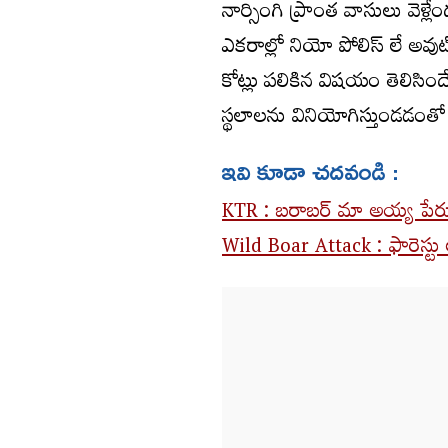
నార్సింగి ప్రాంత వాసులు వెళ
ఎకరాల్లో నియో పోలిస్ లే అవు
కోట్లు పలికిన విషయం తెలిసింద
స్థలాలను వినియోగిస్తుండడంత
ఇవి కూడా చదవండి :
KTR : బరాబర్ మా అయ్య పేరు
Wild Boar Attack : ఫారెస్టు