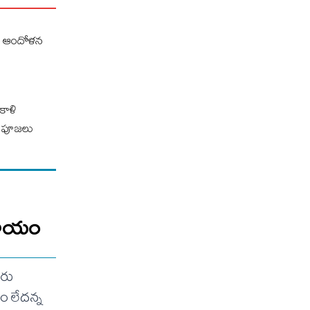
ుల ఆందోళన
కాళి
డి పూజలు
 ఆదాయం
ురు
ం లేదన్న