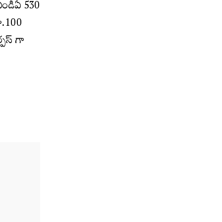
్ఎండీఏ 530
రూ.100
్పస్ గా