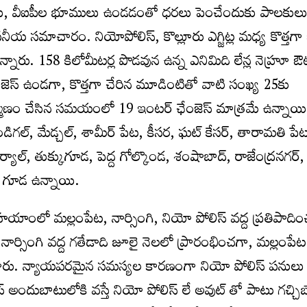
పార్టీలు, వీఐపీల భూములు ఉండడంతో ధరలు పెంచేందుకు పాలకుల
వసనీయ సమాచారం. నియోపోలిస్, కొల్లూరు ఎగ్జిట్ల మధ్య కొత్తగా
నారు. 158 కిలోమీటర్ల పొడవున ఉన్న ఎనిమిది లేన్ల నెహ్రూ ఔట
ేంజెస్ ఉండగా, కొత్తగా చేరిన మూడింటితో వాటి సంఖ్య 25కు
 నిర్మాణం చేసిన సమయంలో 19 ఇంటర్ ఛేంజెస్ మాత్రమే ఉన్నాయి.
ండిగల్, మేడ్చల్, శామీర్ పేట, కీసర, ఘట్ కేసర్, తారామతి పేట,
యాల్, తుక్కుగూడ, పెద్ద గోల్కొండ, శంషాబాద్, రాజేంద్రనగర్, 
్ గూడ ఉన్నాయి.
హయాంలో మల్లంపేట, నార్సింగి, నియో పోలిస్ వద్ద ప్రతిపాద
 నార్సింగి వద్ద గతేడాది జూలై నెలలో ప్రారంభించగా, మల్లంపేట 
ించారు. న్యాయపరమైన సమస్యల కారణంగా నియో పోలిస్ పనులు
ందుబాటులోకి వస్తే నియో పోలిస్ లే అవుట్ తో పాటు గచ్చిబ