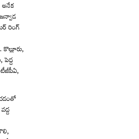
ు అనేక
 జన్వాడ
ర్ రింగ్
 కొల్లూరు,
 పెద్ద
టీజీపీఏ,
ించడంతో
వద్ద
ౌలి,