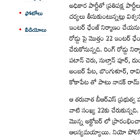
అధికార పార్టీతో ప్రతిపక్ష 
ఫోటోలు
చర్యలు తీసుకుంటున్నట్లు విశ్
ఇంటర్ ఛేంజ్ నిర్మాణం చేయనున్
వీడియోలు
రోడ్డు పై మొత్తం 22 ఇంటర్ ఛ
చేరుకోనున్నది. రింగ్ రోడ్డు
పటాన్ చెరు, సుల్తాన్ పూర్, దు
అంబర్ పేట, బొంగుళూర్, రావిర్
కోకాపేట తో పాటు నానక్ రామ
ఆ తరువాత బీఆర్ఎస్ ప్రభుత్వ 
వాటి సంఖ్య 22కు చేరుకున్నది.
మొన్న అక్టోబర్ లో ప్రారంభ
ఆలస్యమయ్యాయి. నియో పోలిస్ అ