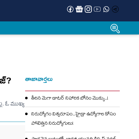
జ్?
తాజావార్తలు
తీరిన మెగా డాటర్ నిహారిక బోనం మొక్కు..!
ు. ఓ ముఖ్య
నిరుద్యోగం విశ్వరూపం..హైడ్రా ఉద్యోగాల కోసం
పోటెత్తిన నిరుద్యోగులు!