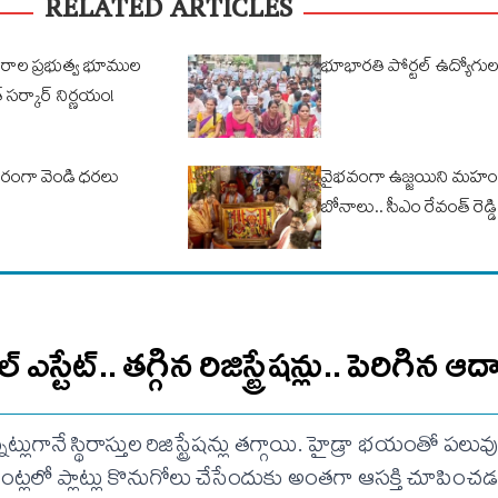
RELATED ARTICLES
కరాల ప్రభుత్వ భూముల
భూభారతి పోర్టల్ ఉద్యోగ
 సర్కార్ నిర్ణయం!
్థిరంగా వెండి ధరలు
వైభవంగా ఉజ్జయిని మహం
బోనాలు.. సీఎం రేవంత్ రెడ్
ఎస్టేట్.. తగ్గిన రిజిస్ట్రేషన్లు.. పెరిగిన
ుగానే స్థిరాస్తుల రిజిస్ట్రేషన్లు తగ్గాయి. హైడ్రా భయంతో పలువ
ంట్లలో ప్లాట్లు కొనుగోలు చేసేందుకు అంతగా ఆసక్తి చూపించడ