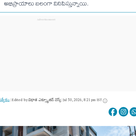
అభిప్రాయాలు బలంగా వినిపిస్తున్నాయి.
రత్యేకం
Edited by:
విధాత ఎక్స్క్లూజివ్ డెస్క్
|
|
Jul 30, 2026, 8:21 pm IST