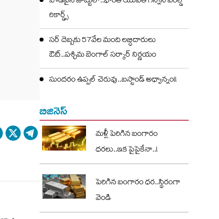
పొడవైన జుట్టులో..భారత యువతి గిన్నిస్ వరల్డ్
రికార్డ్స్
సర్ దెబ్బకు 57వేల మంది లబ్ధిదారులు
ఔట్..పశ్చిమ బెంగాల్ సర్కార్ నిర్ణయం
సుందరం ఉప్పల్ చెరువు..బస్టాండ్ అధ్వాన్నం!!
బిజినెస్
మళ్లీ పెరిగిన బంగారం
ధరలు..ఇక పైపైకేనా..!
పెరిగిన బంగారం ధర..స్థిరంగా
వెండి