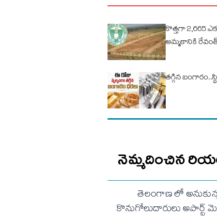
కొత్తగా 2,665 ఎ
అమ్మకానికి రేవంత్
తగ్గిన బంగారం..స
నెమ్మదించిన రియల్ 
తెలంగాణ లో అనుకున్నట్ల
కొనుగోలుదారులు అపార్ట్ మె