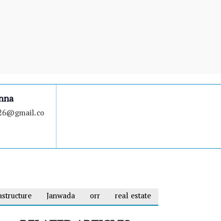
nna
a26@gmail.co
astructure
Janwada
orr
real estate