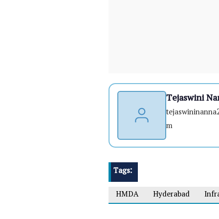
Tejaswini Na
tejaswininann
m
Tags:
HMDA
Hyderabad
Infr