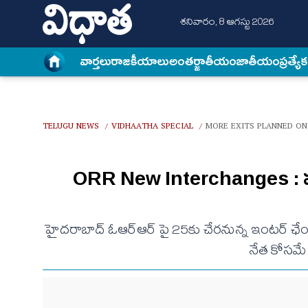
శనివారం, 8 ఆగస్టు 2026
వార్త‌లు
రాజకీయాలు
అంత‌ర్జాతీయం
జాతీయం
ప్రత్యే
TELUGU NEWS
VIDHAATHA SPECIAL
MORE EXITS PLANNED ON
/
/
ORR New Interchanges : మ
హైదరాబాద్‌ ఓఆర్ఆర్ పై 25కు చేరనున్న ఇంటర్ ఛేంజీ
నేత కోసమే 