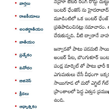
నెహ్రూ ఔటర్ రింగ్ రోడ్డు చు
వార్త‌లు
ఇంటర్ ఛేంజెస్ ను హైదరాబాద్ 
రాజకీయాలు
మూడింటిలో ఒక ఇంటర్ ఛేంజ్ 
ప్రతిపాదించినట్లు సమాచారం.
అంత‌ర్జాతీయం
చేరుకున్నది. వీటి ద్వారానే వాహ
జాతీయం
జన్వాడతో పాటు పడమటి సాయిగూడ
ప్రత్యేకం
అంబర్ పేట, బొంగుళూర్ ఇంటర్ 
పండ్ల మార్కెట్ తో పాటు భారీ కోల్
వినోదం
ఎగుమతులు చేసే వీధంగా ఇక్కడ ఏర
బిజినెస్
సాయిగూడ లో మరో ఎగ్జిట్ గేట
ప్రాంతాలలో పెద్ద ఎత్తున ప
క్రీడలు
ఉంది.
ఆధ్యాత్మికం