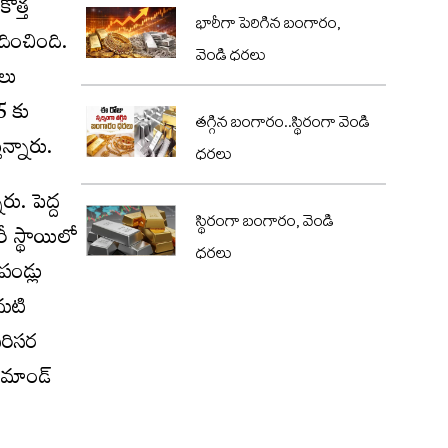
ొత్త
భారీగా పెరిగిన బంగారం,
దించింది.
వెండి ధరలు
లు
5 కు
తగ్గిన బంగారం..స్థిరంగా వెండి
ున్నారు.
ధరలు
ు. పెద్ద
స్థిరంగా బంగారం, వెండి
ీ స్థాయిలో
ధరలు
 పండ్లు
డమటి
పరిసర
ిమాండ్