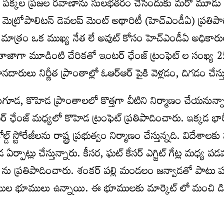
ట్టు పక్కల ప్రజల రవాణాను సులభతరం చేసేందుకు మరో మూడు క
మెట్రోపాలిటన్ డెవలప్ మెంట్ అథారిటీ (హెచ్ఎండీఏ) ప్రతిపా
మాత్రం ఒక ముఖ్య నేత లే అవుట్ కోసం హెచ్ఎండీఏ అధికారు
 తాజాగా మూడింటి చేరికతో ఇంటర్ ఛేంజ్ ట్రంఫెట్ ల సంఖ్య 2
నదారులు నిర్ణీత ప్రాంతాల్లో ఓఆర్ఆర్ పైకి వెళ్లడం, దిగడం చేస్త
, కొహెడ ప్రాంతాలలో కొత్తగా వీటిని నిర్మాణం చేయనున్నార
ఛేంజ్ మధ్యలో కొహెడ ట్రంఫెట్ ప్రతిపాదించారు. ఇక్కడ భార
డ్ స్టోరేజీలను రాష్ట్ర ప్రభుత్వం నిర్మాణం చేస్తున్నది. విదేశాలకు
్పాట్లు చేస్తున్నారు. కీసర, ఘట్ కేసర్ ఎగ్జిట్ గేట్ల మధ్య ప
్ ను ప్రతిపాదించారు. శంకర్ పల్లి మండలం జన్వాడతో పాటు 
్రముఖుల భూములు ఉన్నాయి. ఈ భూములకు మార్కెట్ లో మంచి డ