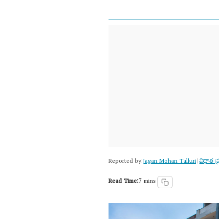
Reported by:
Jagan Mohan Talluri
విధాత ప్
|
Read Time:
7 mins