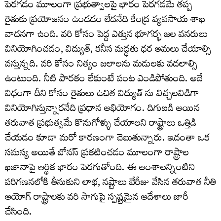
పెరగడం మూలంగా ప్రభుత్వాలపై భారం పెరగడమే తప్ప
రైతుకు ప్రయోజనం ఉండడం లేదనేది కేంద్ర వ్యవసాయ శాఖ
వాదనగా ఉంది. వరి కోసం పెద్ద ఎత్తున భూగర్భ జల వనరులు
వినియోగించడం, విద్యుత్, కనీస మద్ధతు ధర అమలు చేయాల్సి
వస్తున్నది. వరి కోసం నిత్యం జలాలను మడులకు వదలాల్సి
ఉంటుంది. నీటి పారకం లేకుంటే పంట ఎండిపోతుంది. అదే
విధంగా దీని కోసం రైతులు ఉచిత విద్యుత్ ను విచ్చలవిడిగా
వినియోగిస్తున్నారనేది ప్రధాన అభియోగం. దిగుబడి అయిన
తరువాత ప్రభుత్వమే కొనుగోళ్ళు చేయాలని రాష్ట్రాలు ఒత్తిడి
చేయడం కూడా మరో కారణంగా చెబుతున్నారు. ఇదంతా ఒక
సమస్య అయితే బోనస్ ప్రకటించడం మూలంగా రాష్ట్రాల
ఖజానాపై ఆర్థిక భారం పెరగుతోంది. ఈ అంశాలన్నింటిని
పరిగణనలోకి తీసుకుని లాభ, నష్టాలు బేరీజు వేసిన తరువాత నీతి
ఆయోగ్ రాష్ట్రాలకు వరి సాగుపై స్పష్టమైన ఆదేశాలు జారీ
చేసింది.