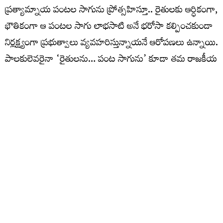
ప్రత్యామ్నాయ పంటల సాగును ప్రోత్సహిస్తూ.. రైతులకు ఆర్ధికంగా,
భౌతికంగా ఆ పంటల సాగు లాభసాటి అనే భరోసా కల్పించకుండా
నిర్లక్ష్యంగా ప్రభుత్వాలు వ్యవహరిస్తున్నాయనే ఆరోపణలు ఉన్నాయి.
పాలకులెవరైనా ‘రైతులను… పంట సాగును’ కూడా తమ రాజకీయ
రథ చక్రాల కిందకు లాగుతున్న వైనమే దీనికి ప్రధాన
కారణమంటున్నారు. అధికారంలో ఉన్న పార్టీలు తమ విదేశీ
తాబేదారి తనంతో దేశీయ రైతుల జీవితాలను పనంగా
పెడుతున్నారరి, కనీస మద్దతు ధర దక్కకుండా రైతుల జీవితాలను
బలిపెడుతున్నారనే విమర్శలున్నాయి. దేశంలో రైతులు పత్తి పండిస్తే
ఇక్కడి రైతుకు ధర రాకుండా ఆమెరికా నుంచి పత్తి దిగుమతి
చేసుకునే విధంగా విదేశీ దిగుమతి సుంకాన్ని తగ్గించి గేట్లు బార్లా
తెరువడంతో ఇక్కడి రైతు పిడుగుపాటుకు గురయ్యారు. రైతును
ఆదుకోవడంలో పాలకులకు చిత్తశుద్ధి లేదని పదపదే