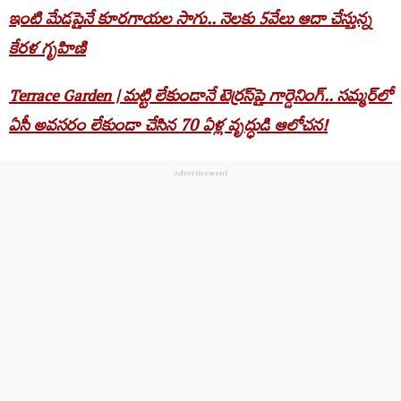
ఇంటి మేడపైనే కూరగాయల సాగు.. నెలకు 5వేలు ఆదా చేస్తున్న
కేరళ గృహిణి
Terrace Garden | మట్టి లేకుండానే టెర్రస్‌పై గార్డెనింగ్.. సమ్మర్‌లో
ఏసీ అవసరం లేకుండా చేసిన 70 ఏళ్ల వృద్ధుడి ఆలోచన!