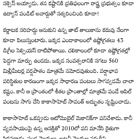
సక్సెస్ అయ్యాడు. తన కష్టానికి ప్రతిఫలంగా రాష్ట్ర ప్రభుత్వం కూడా
ఉద్యాన్ పండిట్ అవార్డుతో సత్కరించింది కూడా!
కర్ణాటక సరిహద్దు ఆనుకుని ఉన్న జాట్ తాలుకాను కరువు నేలగా
కూడా పిలుస్తుంటారు. ఇక్కడ ఎండాకాలంలో ఉష్ణోగ్రతలు 43
డిగ్రీల సెల్సియస్ దాటిపోతాయి. చలికాలంలో కూడా ఉష్ణోగ్రతల్లో
పెద్దగా మార్పు ఉండదు. ఇక్కడ సంవత్సరానికి సగటు 560
మిల్లీమీటర్ల వర్షపాతం మాత్రమే నమోదవుతుంది. వర్షాభావ
పరిస్థితుల కారణంగా ఇక్కడ సాధారణ పంటలు సాగవ్వడమే చాలా
కష్టం. కానీ ఆ ప్రాంతంలో శీతల ప్రాంతాల్లో మాత్రమే పండే ఆపిల్
పంటను సాగు చేసి కాకాసాహెబ్ సావంత్ అద్భుతం సృష్టించాడు.
కాకాసాహెబ్ ఒకప్పుడు ఆటోమొబైల్ మెకానిక్‌గా పనిచేశాడు. కానీ
వ్యవసాయంపై ఉన్న ఆసక్తితో 2010లో పని మానేసి రైతుగా