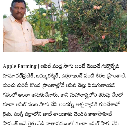
Apple Farming | ఆపిల్ పండ్ల సాగు అంటే వెంటనే గుర్తొచ్చేది
హిమాచల్‌ప్రదేశ్, జమ్ముకశ్మీర్, ఉత్తరాఖండ్ వంటి శీతల ప్రాంతాలే.
మంచు కురిసే కొండ ప్రాంతాల్లోనే ఆపిల్ చెట్లు పెరుగుతాయని
గతంలో అంతా అనుకునేవారు. కానీ మహారాష్ట్రలోని కరువు నేలలో
కూడా ఆపిల్ పంట సాగు చేసి అందర్నీ ఆశ్చర్యానికి గురిచేశాడో
రైతు. సంగ్లీ జిల్లాలోని జాట్ తాలుకాకు చెందిన కాకాసాహెబ్
సావంత్ అనే రైతు వేడి వాతావరణంలో కూడా ఆపిల్ సాగు చేసి