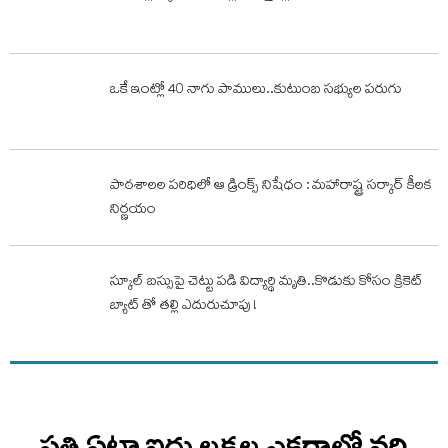
ఒకే ఇంట్లో 40 నాగు పాములు..కుటుంబ సభ్యుల పరుగు
పాఠశాలల పరిధిలో ఆ డ్రింక్స్ నిషేధం : మహారాష్ట్ర సర్కార్ కీలక
నిర్ణయం
స్కూల్ బస్సుపై చెట్టు పడి విద్యార్థి మృతి..కొడుకు కోసం క్రికెట్
బ్యాట్ తో తల్లి ఎదురుచూపు !
ప్రతి ఏటా ఐదు లక్షల ఎకరాల్లో వరి