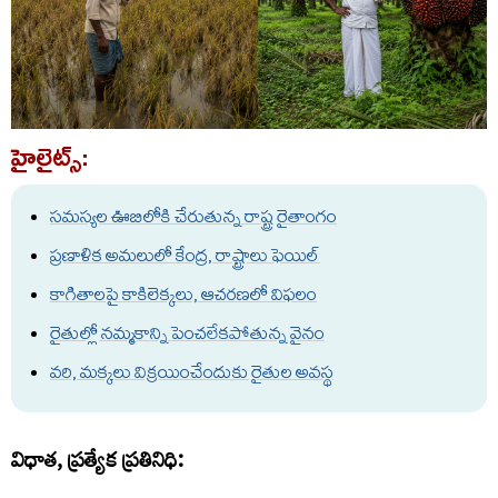
హైలైట్స్:
సమస్యల ఊబిలోకి చేరుతున్న రాష్ట్ర రైతాంగం
ప్రణాళిక అమలులో కేంద్ర, రాష్ట్రాలు ఫెయిల్
కాగితాలపై కాకిలెక్కలు, ఆచరణలో విఫలం
రైతుల్లో నమ్మకాన్ని పెంచలేకపోతున్న వైనం
వరి, మక్కలు విక్రయించేందుకు రైతుల అవస్థ
విధాత, ప్రత్యేక ప్రతినిధి: