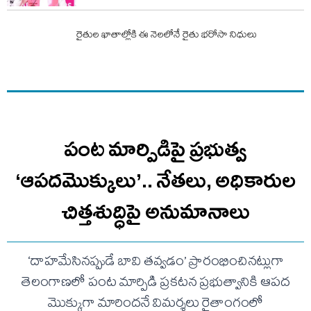
రైతుల ఖాతాల్లోకి ఈ నెలలోనే రైతు భరోసా నిధులు
పంట మార్పిడిపై ప్రభుత్వ
‘ఆపదమొక్కులు’.. నేతలు, అధికారుల
చిత్తశుద్ధిపై అనుమానాలు
‘దాహమేసినప్పుడే బావి తవ్వడం’ ప్రారంభించినట్లుగా
తెలంగాణలో పంట మార్పిడి ప్రకటన ప్రభుత్వానికి ఆపద
మొక్కుగా మారిందనే విమర్శలు రైతాంగంలో