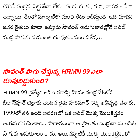
దొరికే పండ్లకు పెద్ద తేడా లేదు. పండు రంగు, రుచి, వాసన ఒకేలా
ఉన్నాయి. దీంతో మార్కెట్‌లో మంచి రేటు లభిస్తుంది. ఇది చూసిన
ఇతర రైతులు కూడా ఇప్పుడు సావంత్ అడుగుజాడల్లోనే ఆపిల్
పండ్ల సాగుకు సుముఖత చూపుతుండటం విశేషం.
సావంత్ సాగు చేస్తున్న HRMN 99 ఎలా
రూపుదిద్దుకుంది?
HRMN 99 ప్రత్యేక ఆపిల్ రకాన్ని హిమాచల్‌ప్రదేశ్‌లోని
బిలాస్‌పూర్ జిల్లాకు చెందిన రైతు హరిమాన్ శర్మ అభివృద్ధి చేశారు.
1999లో తన ఇంటి ఆవరణలో ఒక ఆపిల్ మొక్క మొలకెత్తడం
ఆయన గమనించాడు. సాధారణంగా ఆ ప్రాంతం సంప్రదాయ ఆపిల్
సాగుకు అనుకూలం కాదు. అయినప్పటికీ మొక్క మొలకెత్తడంతో