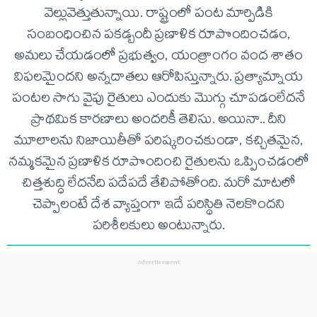
వెల్లువెత్తుతున్నాయి. రాష్ట్రంలో పంట మార్పిడికి
సంబంధించిన పకడ్బందీ ప్రణాళిక రూపొందించడం,
అమలు చేయడంలో ప్రభుత్వం, యంత్రాంగం వంద శాతం
విఫలమైందని అన్నదాతలు ఆరోపిస్తున్నారు. ప్రత్యామ్నాయ
పంటల సాగు వైపు రైతులు ఎందుకు మొగ్గు చూపడంలేదనే
ప్రాథమిక కారణాలు అందరికీ తెలిసు. అయినా.. దీని
మూలాలను నిజాయితీతో పరిష్కరించకుండా, కచ్చితమైన,
నమ్మకమైన ప్రణాళిక రూపొందించి రైతులను ఒప్పించడంలో
చిత్తశుద్ధి లేదనేది పదేపదే తేలిపోతోంది. మరో మాటలో
చెప్పాలంటే దేశ వ్యాప్తంగా ఇదే పరిస్థితి నెలకొందని
పరిశీలకులు అంటున్నారు.