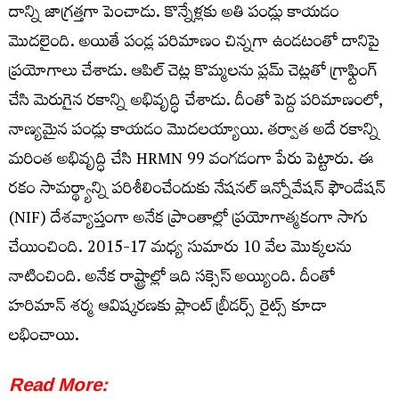
దాన్ని జాగ్రత్తగా పెంచాడు. కొన్నేళ్లకు అతి పండ్లు కాయడం
మొదలైంది. అయితే పండ్ల పరిమాణం చిన్నగా ఉండటంతో దానిపై
ప్రయోగాలు చేశాడు. ఆపిల్ చెట్ల కొమ్మలను ప్లమ్ చెట్లతో గ్రాఫ్టింగ్
చేసి మెరుగైన రకాన్ని అభివృద్ధి చేశాడు. దీంతో పెద్ద పరిమాణంలో,
నాణ్యమైన పండ్లు కాయడం మొదలయ్యాయి. తర్వాత అదే రకాన్ని
మరింత అభివృద్ధి చేసి HRMN 99 వంగడంగా పేరు పెట్టారు. ఈ
రకం సామర్థ్యాన్ని పరిశీలించేందుకు నేషనల్ ఇన్నోవేషన్ ఫౌండేషన్
(NIF) దేశవ్యాప్తంగా అనేక ప్రాంతాల్లో ప్రయోగాత్మకంగా సాగు
చేయించింది. 2015-17 మధ్య సుమారు 10 వేల మొక్కలను
నాటించింది. అనేక రాష్ట్రాల్లో ఇది సక్సెస్ అయ్యింది. దీంతో
హరిమాన్ శర్మ ఆవిష్కరణకు ప్లాంట్ బ్రీడర్స్ రైట్స్ కూడా
లభించాయి.
Read More: