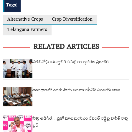
Tags:
Alternative Crops
Crop Diversification
Telangana Farmers
RELATED ARTICLES
ఎల్‌నినోపై యుద్ధానికి సమగ్ర కార్యాచరణ ప్రణాళిక
తెలంగాణలో చెరకు సాగు పెంచాలి: సీఎస్ సంజయ్ జాజు
నీళ్లు అడిగితే…సైకో మాటలు: సీఎం రేవంత్ రెడ్డిపై హరీశ్ రావు
ఫైర్