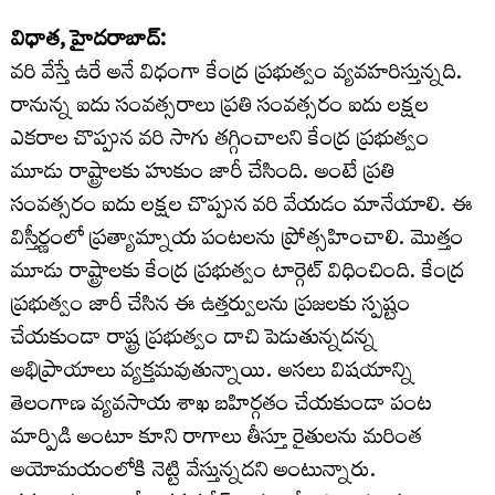
విధాత, హైదరాబాద్:
వరి వేస్తే ఉరే అనే విధంగా కేంద్ర ప్రభుత్వం వ్యవహరిస్తున్నది.
రానున్న ఐదు సంవత్సరాలు ప్రతి సంవత్సరం ఐదు లక్షల
ఎకరాల చొప్పున వరి సాగు తగ్గించాలని కేంద్ర ప్రభుత్వం
మూడు రాష్ట్రాలకు హుకుం జారీ చేసింది. అంటే ప్రతి
సంవత్సరం ఐదు లక్షల చొప్పున వరి వేయడం మానేయాలి. ఈ
విస్తీర్ణంలో ప్రత్యామ్నాయ పంటలను ప్రోత్సహించాలి. మొత్తం
మూడు రాష్ట్రాలకు కేంద్ర ప్రభుత్వం టార్గెట్ విధించింది. కేంద్ర
ప్రభుత్వం జారీ చేసిన ఈ ఉత్తర్వులను ప్రజలకు స్పష్టం
చేయకుండా రాష్ట్ర ప్రభుత్వం దాచి పెడుతున్నదన్న
అభిప్రాయాలు వ్యక్తమవుతున్నాయి. అసలు విషయాన్ని
తెలంగాణ వ్యవసాయ శాఖ బహిర్గతం చేయకుండా పంట
మార్పిడి అంటూ కూని రాగాలు తీస్తూ రైతులను మరింత
అయోమయంలోకి నెట్టి వేస్తున్నదని అంటున్నారు.