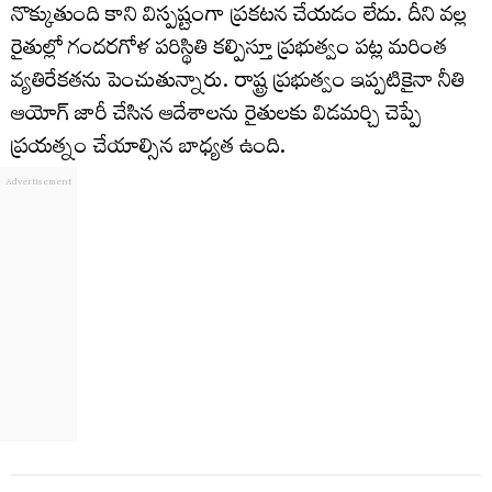
నొక్కుతుంది కాని విస్పష్టంగా ప్రకటన చేయడం లేదు. దీని వల్ల
రైతుల్లో గందరగోళ పరిస్థితి కల్పిస్తూ ప్రభుత్వం పట్ల మరింత
వ్యతిరేకతను పెంచుతున్నారు. రాష్ట్ర ప్రభుత్వం ఇప్పటికైనా నీతి
ఆయోగ్ జారీ చేసిన ఆదేశాలను రైతులకు విడమర్చి చెప్పే
ప్రయత్నం చేయాల్సిన బాధ్యత ఉంది.