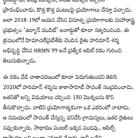
స్థిరపడ్డాడు. పండ్ల మొక్కలు, అటవీ మొక్కల నర్సరీని
ప్రారంభించాడు. కొత్త కొత్త పంటలపై ప్రయోగాలు చేస్తూ వచ్చాడు.
అలా 2018-19లో ఆయన చేసిన వినూత్న ప్రయోగాలకు మహారాష్ట్ర
ప్రభుత్వం ‘ఉద్యాన్ పండిట్’ అవార్డుతో కూడా సత్కరించింది. ఈ
క్రమంలోనే హిమాచల్‌ప్రదేశ్‌కు చెందిన రైతు హరిమాన్ శర్మ
అభివృద్ధి చేసిన HRMN 99 అనే ప్రత్యేక ఆపిల్ రకం గురించి
తెలుసుకున్నాడు.
ఈ రకం వేడి వాతావరణంలో కూడా పెరుగుతుందని తెలిసి
2020లో హరిమాన్ శర్మను కాకాసాహెబ్ సావంత్ సంప్రదించాడు.
అతనితో అన్ని విషయాలు చర్చించి 150 మొక్కలను కొని
తీసుకొచ్చాడు. వాటిని ప్రయోగాత్మకంగా ఒక ఎకరంలో నాటాడు.
ఆ సమయంలో సావంత్ చేస్తున్న పనిచేసి గ్రామస్తులు, ఇతర రైతులు
నవ్వుకున్నారు. సాధారణ పంటలే ఇక్కడ పండవు.. ఆపిల్స్