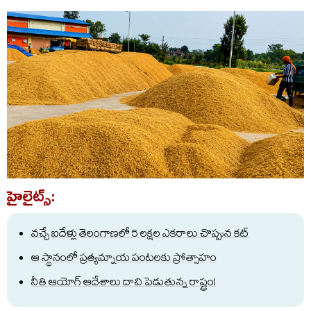
హైలైట్స్:
వచ్చే ఐదేళ్లు తెలంగాణలో 5 లక్షల ఎకరాలు చొప్పున కట్
ఆ స్థానంలో ప్రత్యమ్నాయ పంటలకు ప్రోత్సాహం
నీతి ఆయోగ్ ఆదేశాలు దాచి పెడుతున్న రాష్ట్రం!