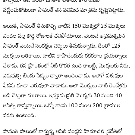
కాస్తాయా అని అంతా ఎగతాళి చేశారు. కానీ అవేవి
పట్టించుకోకుండా సావంత్ తన పనిమీద మాత్రమే దృష్టిపెట్టాడు.
అయితే, సావంత్ తీసుకొచ్చి నాటిన 150 మొక్కల్లో 25 మొక్కలు
ఎండల వల్ల కొద్ది రోజులకే చనిపోయాయి. వెంటనే అప్రమత్తమైన
సావంత్ వెంటనే సంరక్షణ చర్యలు తీసుకున్నాడు. దీంతో 125
మొక్కలు బతికాయి. వాటిని కాపాడేందుకు రకరకాల ప్రయత్నాలు
చేశాడు. తన ప్రాంతంలో నీటి కొరత ఉంది కాబట్టి, మొక్కలకు నీరు,
ఎరువుల్ని బిందు సేద్యం ద్వారా అందించాడు. అలాగే పశువుల
పేడను కూడా ఎరువులా వాడాడు. అలా మొక్కలు నాటి రెండేళ్లకు
అవి చెట్లుగా మారాయి. ఇప్పుడు ప్రతి మొక్కకు 30 నుంచి 40
ఆపిల్స్ కాస్తున్నాయి. ఒక్కో కాయ 100 నుంచి 200 గ్రాముల
వరకు ఉంటుంది.
సావంత్ పొలంలో కాస్తున్న ఆపిల్ పండ్లకు హిమాచల్ ప్రదేశ్‌లో