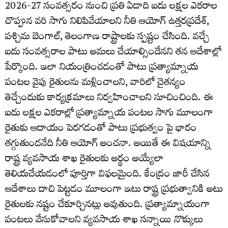
2026-27 సంవత్సరం నుంచి ప్రతి ఏడాది ఐదు లక్షల ఎకరాల
చొప్పున వరి సాగు నిలిపివేయాలని నీతి ఆయోగ్ ఉత్తరప్రదేశ్,
పశ్చిమ బెంగాల్, తెలంగాణ రాష్ట్రాలకు స్పష్టం చేసింది. వచ్చే
ఐదు సంవత్సరాల పాటు అమలు చేయాల్సిందేనని తన ఆదేశాల్లో
పేర్కొంది. ఇలా నియంత్రించడంతో పాటు ప్రత్యామ్నాయ
పంటల వైపు రైతులను మళ్లించాలని, వారిలో చైతన్యం
తెచ్చేందుకు కార్యక్రమాలు నిర్వహించాలని సూచించింది. ఈ
ఐదు లక్షల ఎకరాల్లో ప్రత్యామ్నాయ పంటల సాగు మూలంగా
రైతుకు ఆదాయం పెరగడంతో పాటు ప్రభుత్వం పై భారం
తగ్గుతుందనేది నీతి ఆయోగ్ అంచనా. అయితే ఈ విషయాన్ని
రాష్ట్ర వ్యవసాయ శాఖ రైతులకు అర్థం అయ్యేలా
తెలియచేయడంలో పూర్తిగా విఫలమైంది. కేంద్రం జారీ చేసిన
ఆదేశాలు దాచి పెట్టడం మూలంగా ఇటు రాష్ట్ర ప్రభుత్వానికి అటు
రైతులకు నష్టం చేకూర్చినట్లు అవుతుంది. ప్రత్యామ్నాయంగా
పంటలు వేసుకోవాలని వ్యవసాయ శాఖ సన్నాయి నొక్కులు