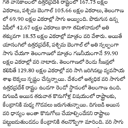
గత వానకాలంలో ఉత్తరప్రదేశ్ రాష్ట్రంలో 167.75 లక్షల
ఎకరాలు, పశ్చిమ బెంగాల్ 105.66 లక్షల ఎకరాలు, తెలంగాణ
లో 69.90 లక్షల ఎకరాల్లో సాగు అయ్యింది. పొరుగున ఉన్న
ఏపీలో 42.67 లక్షల ఎకరాలు కాగా తమిళనాడులో అతి
తక్కువగా 18.53 లక్షల ఎకరాల్లో మాత్రం వరి వేశారు. అయితే
యాసంగిలో ఉత్తరప్రదేశ్, పశ్చిమ బెంగాల్ లో అతి స్వల్పంగా
సాగు చేయగా తెలంగాణలో మాత్రం గణనీయంగానే 59.90
లక్షల ఎకరాల్లో వరి నాటారు. తెలంగాణలో రెండు సీజన్లలో
కలిపితే 129.80 లక్షల ఎకరాల్లో వరి సాగి జరిగినట్లు వ్యవసాయ
శాఖ లెక్కలు స్పష్టం చేస్తున్నాయి. దేశంలో అత్యధిక వరి సాగులో
ఉత్తరప్రదేశ్ రాష్ట్రం ఉండగా రెండో స్థానంలో తెలంగాణ ఉంది.
దిగుబడి అయిన తరువాత కొనుగోళ్ల విషయంలో రాష్ట్రాలకు,
కేంద్రానికి మధ్య గొడవలు జరుగుతున్నాయి. దిగుబడి అయిన
వరి ధాన్యం అంతా కొనుగోలు చేయాల్సిందేనని రాష్ట్రాలు
పట్టుబడుతుండడం కేంద్రానికి తలనొప్పిగా మారింది. వరి సాగు