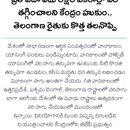
తగ్గించాలని కేంద్రం హుకుం..
తెలంగాణ రైతుకు కొత్త తలనొప్పి
దేశంలో సాధారణంగా ఆర్థిక సంవత్సరంలో వానాకాలం,
యాసంగి పంటలు పండిస్తుంటారు. వానకాలంతో పోల్చితే
యాసంగిలో వరి సాగు తక్కువగా ఉంటుంది. నీటి కొరత
తక్కువగా ఉండటం, కనీస మద్ధతు ధర తక్కువ లభించడం
మూలంగా సాగు అంతగా చేయరు. గత వానకాలంలో
ఉత్తరప్రదేశ్, పశ్చిమ బెంగాల్, తెలంగాణ రాష్ట్రాలలో వరిసాగు
బాగా జరిగింది. దేశంలో ఈ మూడు రాష్ట్రాలు అత్యధికంగా
వరి సాగు చేయడంలో ముందంజలో
ఉన్నాయి. వినియోగానికి మించి వస్తున్న దిగుబడిని
నియంత్రించాలని కేంద్రంలోని బీజేపీ ప్రభుత్వం