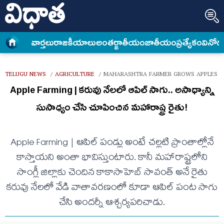
వార్త‌లు
రాజకీయాలు
అంత‌ర్జాతీయం
జాతీయం
ప్రత్యేకం
వినోద
TELUGU NEWS
AGRICULTURE
MAHARASHTRA FARMER GROWS APPLES I
/
/
Apple Farming | కరువు నేలలో ఆపిల్ సాగు.. అసాధ్యాన్ని
సుసాధ్యం చేసి చూపించిన మహారాష్ట్ర రైతు!
Apple Farming | ఆపిల్ పండ్లు అంటే చల్లటి ప్రాంతాల్లోనే
కాస్తాయని అంతా భావిస్తుంటారు. కానీ మహారాష్ట్రలోని
సాంగ్లీ జిల్లాకు చెందిన కాకాసాహెబ్ సావంత్ అనే రైతు
కరువు నేలలో వేడి వాతావరణంలో కూడా ఆపిల్ పంట సాగు
చేసి అందర్నీ ఆశ్చర్యపరిచాడు.