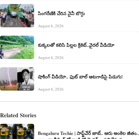
సింగరేణికి చేరిన నైనీ బొగ్గు
August 6, 2026
కుక్కలతో కలిసి పిల్లల క్రికెట్..వైరల్ వీడియో
August 6, 2026
షాకింగ్ వీడియో.. ఫుట్ బాల్ ఆటగాడిపై పిడుగు!
August 6, 2026
Related Stories
Bengaluru Techie | సాఫ్ట్‌వేర్ జాబ్.. ఆరు అంకెల జీతం..