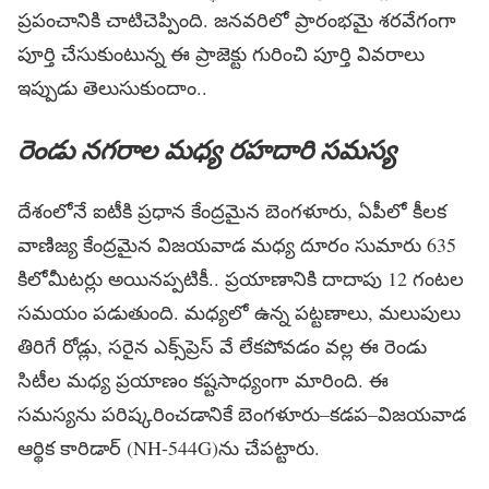
ప్రపంచానికి చాటిచెప్పింది. జనవరిలో ప్రారంభమై శరవేగంగా
పూర్తి చేసుకుంటున్న ఈ ప్రాజెక్టు గురించి పూర్తి వివరాలు
ఇప్పుడు తెలుసుకుందాం..
రెండు నగరాల మధ్య రహదారి సమస్య
దేశంలోనే ఐటీకి ప్రధాన కేంద్రమైన బెంగళూరు, ఏపీలో కీలక
వాణిజ్య కేంద్రమైన విజయవాడ మధ్య దూరం సుమారు 635
కిలోమీటర్లు అయినప్పటికీ.. ప్రయాణానికి దాదాపు 12 గంటల
సమయం పడుతుంది. మధ్యలో ఉన్న పట్టణాలు, మలుపులు
తిరిగే రోడ్లు, సరైన ఎక్స్‌ప్రెస్ వే లేకపోవడం వల్ల ఈ రెండు
సిటీల మధ్య ప్రయాణం కష్టసాధ్యంగా మారింది. ఈ
సమస్యను పరిష్కరించడానికే బెంగళూరు–కడప–విజయవాడ
ఆర్థిక కారిడార్ (NH-544G)ను చేపట్టారు.