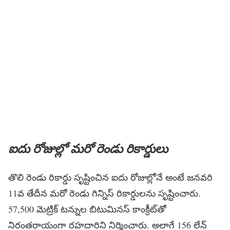
ఐదు రోజుల్లో మరో రెండు రికార్డులు
తొలి రెండు రికార్డు సృష్టించిన ఐదు రోజుల్లోనే అంటే జనవరి
11వ తేదీన మరో రెండు గిన్నిస్ రికార్డులను సృష్టించారు.
57,500 మెట్రిక్ టన్నుల బిటుమినస్ కాంక్రీట్‌తో
నిరంతరాయంగా రహదారిని నిర్మించారు. అలాగే 156 లేన్