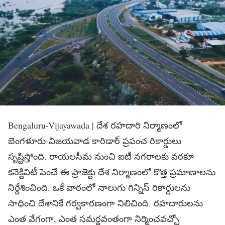
Bengaluru-Vijayawada | దేశ రహదారి నిర్మాణంలో
బెంగళూరు-విజయవాడ కారిడార్ ప్రపంచ రికార్డులు
సృష్టిస్తోంది. రాయలసీమ నుంచి ఐటీ నగరాలకు వరకూ
కనెక్టివిటీ పెంచే ఈ ప్రాజెక్టు దేశ నిర్మాణంలో కొత్త ప్రమాణాలను
నిర్దేశించింది. ఒకే వారంలో నాలుగు గిన్నిస్ రికార్డులను
సాధించి దేశానికే గర్వకారణంగా నిలిచింది. రహదారులను
ఎంత వేగంగా, ఎంత సమర్థవంతంగా నిర్మించవచ్చో