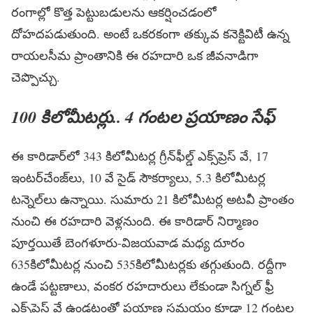
రంగాల్లో కొత్త పెట్టుబడులను ఆకర్షించడంలో
దోహదపడుతుంది. అంటే ఒకరకంగా తక్కువ కనెక్టివిటీ ఉన్న
రాయలసీమ ప్రాంతానికి ఈ రహదారి ఒక జీవనాడిగా
చెప్పొచ్చు.
100 కిలోమీటర్లు.. 4 గంటల ప్రయాణం సేఫ్
ఈ కారిడార్‌లో 343 కిలోమీటర్ల గ్రీన్‌ఫీల్డ్ ఎక్స్‌ప్రెస్ వే, 17
ఇంటర్‌చేంజ్‌లు, 10 వే సైడ్ సౌకర్యాలు, 5.3 కిలోమీటర్ల
టన్నెల్‌లు ఉన్నాయి. సుమారు 21 కిలోమీటర్ల అటవీ ప్రాంతం
నుంచి ఈ రహదారి వెళ్లనుంది. ఈ కారిడార్ నిర్మాణం
పూర్తయితే బెంగళూరు-విజయవాడ మధ్య దూరం
635కిలోమీటర్ల నుంచి 535కిలోమీటర్లకు తగ్గుతుంది. రద్దీగా
ఉండే పట్టణాలు, వంకర రహదారులు లేకుండా సిగ్నల్ ఫ్రీ
ఎక్స్‌ప్రెస్ వే ఉండటంతో ప్రయాణ సమయం కూడా 12 గంటల