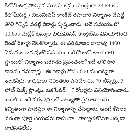
కిలోమీటర్ల పొడవైన మూడు లేన్ల ( మొత్తంగా 28.89 లేన్
కిలోమీటర్ల ) బిటుమినస్ కాంక్రీట్ రహదారి నిర్మాణం చేపట్టి
తొలి గిన్నిస్ వరల్డ్ రికార్డు సృష్టించారు. అదే సమయంలో
10,655 మెట్రిక్ టన్నుల బిటుమినస్ కాంక్రీట్‌ను వినియోగించి
రెండో రికార్డు నెలకొల్పారు. ఈ పరిమాణం దాదాపు 1400
ఏనుగుల బరువుతో సమానం. ఒకే రోజులో ఇంత భారీ
స్థాయిలో నిర్మాణం జరగడం ప్రపంచంలో ఇదే తొలిసారి
కావడం గమనార్హం. ఈ రికార్డు కోసం 600 మందికిపైగా
ఇంజినీర్లు, కార్మికులు నిరంతరం పనిచేశారు. 70 టిప్పర్లు, 5
హాట్ మిక్స్ ప్లాంట్లు, ఒక పేవర్, 17 రోలర్లను వినియోగించారు.
ఐఐటీ బాంబే పర్యవేక్షణలో నాణ్యతా ప్రమాణాలను
కచ్చితంగా పాటిస్తూ ఈ నిర్మాణాన్ని చేపట్టారు. అంటే కేవలం
వేగంగా పూర్తి చేయడమే కాకుండా.. నాణ్యతలోనూ ఎక్కడా
రాజీపడలేదు.