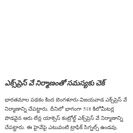
ఎక్స్‌ప్రెస్ వే నిర్మాణంతో సమస్యకు చెక్
భారతమాల పథకం కింద బెంగళూరు-విజయవాడ ఎక్స్‌ప్రెస్‌ వే
నిర్మాణాన్ని చేపట్టారు. దీనిలో భాగంగా 518 కిలోమీటర్ల
పొడవైన ఆరు లేన్ల యాక్సెస్ కంట్రోల్డ్ ఎక్స్‌ప్రెస్‌ వే నిర్మాణాన్ని
చేపట్టారు. ఈ హైవేపై ఎటువంటి ట్రాఫిక్ సిగ్నల్స్ ఉండవు.