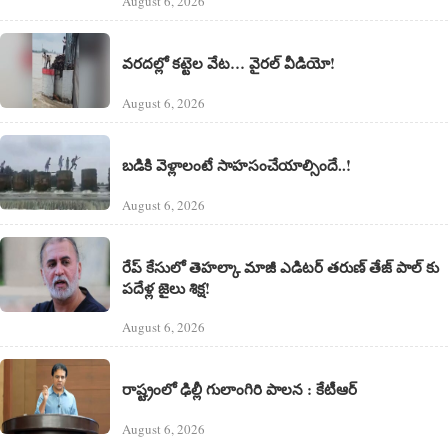
August 6, 2026
వరదల్లో కట్టెల వేట… వైరల్ వీడియో!
August 6, 2026
బడికి వెళ్లాలంటే సాహసంచేయాల్సిందే..!
August 6, 2026
రేప్ కేసులో తెహల్కా మాజీ ఎడిటర్ తరుణ్ తేజ్ పాల్ కు
పదేళ్ల జైలు శిక్ష!
August 6, 2026
రాష్ట్రంలో ఢిల్లీ గులాంగిరి పాలన : కేటీఆర్
August 6, 2026