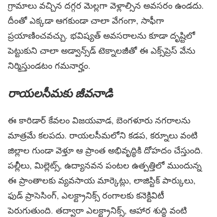
గ్రామాలు వచ్చిన దగ్గర మెల్లగా వెళ్లాల్సిన అవసరం ఉండదు.
దీంతో ఎక్కడా ఆగకుండా చాలా వేగంగా, సాఫీగా
ప్రయాణించవచ్చు. భవిష్యత్ అవసరాలను కూడా దృష్టిలో
పెట్టుకుని చాలా అడ్వాన్స్‌డ్‌ టెక్నాలజీతో ఈ ఎక్స్‌ప్రెస్ వేను
నిర్మిస్తుండటం గమనార్హం.
రాయలసీమకు జీవనాడి
ఈ కారిడార్ కేవలం విజయవాడ, బెంగళూరు నగరాలను
మాత్రమే కలపదు. రాయలసీమలోని కడప, కర్నూలు వంటి
జిల్లాల గుండా వెళ్తూ ఆ ప్రాంత అభివృద్ధికి దోహదం చేస్తుంది.
పల్లీలు, మిల్లెట్స్, ఉద్యానవన పంటల ఉత్పత్తిలో ముందున్న
ఈ ప్రాంతాలకు వ్యవసాయ మార్కెట్లు, లాజిస్టిక్ పార్కులు,
ఫుడ్ ప్రాసెసింగ్, ఎలక్ట్రానిక్స్ రంగాలకు కనెక్టివిటీ
పెరుగుతుంది. తద్వారా ఎలక్ట్రానిక్స్, ఆహార శుద్ధి వంటి