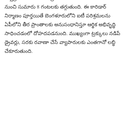
నుంచి సుమారు 8 గంటలకు తగ్గుతుంది. ఈ కారిడార్
నిర్మాణం పూర్తయితే బెంగళూరులోని ఐటీ పరిశ్రమలను
ఏపీలోని తీర ప్రాంతాలకు అనుసంధానిస్తూ ఆర్థిక అభివృద్ధి
సాధించడంలో దోహదపడనుంది. ముఖ్యంగా ట్రక్కులు నడిపే
డ్రైవర్లు, సరకు రవాణా చేసే వ్యాపారులకు ఎంతగానో లబ్ధి
చేకూరుతుంది.