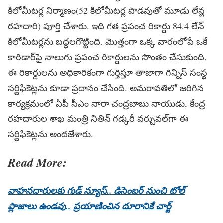
కిలోమీటర్ల నిర్మాణం(52 కిలోమీటర్ల పొడవుతో మూడు లేన్ల
రహదారి) పూర్తి చేశారు. ఇది గత ప్రపంచ రికార్డు 84.4 లేన్
కిలోమీటర్లను బద్ధలగొట్టింది. మొత్తంగా ఒక్క వారంలోపే ఒకే
కారిడార్‌పై నాలుగు ప్రపంచ రికార్డులను సొంతం చేసుకుంది.
ఈ రికార్డులను అధికారికంగా గుర్తిస్తూ తాజాగా గిన్నిస్ సంస్థ
సర్టిఫికెట్లను కూడా ప్రదానం చేసింది. అమరావతిలో జరిగిన
కార్యక్రమంలో ఏపీ సీఎం నారా చంద్రబాబు నాయుడు, కేంద్ర
రహదారుల శాఖ మంత్రి నితిన్ గడ్కరీ వర్చువల్‌గా ఈ
సర్టిఫికెట్లను అందజేశారు.
Read More:
వాహనదారులకు గుడ్‌ న్యూస్‌.. డిసెంబర్ నుంచి టోల్
ప్లాజాలు ఉండవు.. ప్రయాణించిన దూరానికే చార్జ్‌