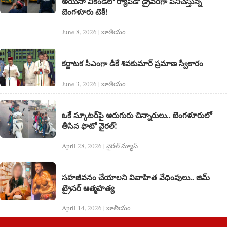
అయినా వీకెండ్‌లో ర్యాపిడో డ్రైవర్‌గా పనిచేస్తున్న
బెంగళూరు టెకీ!
June 8, 2026 | జాతీయం
క‌ర్ణాట‌క సీఎంగా డీకే శివకుమార్ ప్రమాణ స్వీకారం
June 3, 2026 | జాతీయం
ఒకే స్కూటర్‌పై ఆరుగురు చిన్నారులు.. బెంగళూరులో
తీసిన ఫొటో వైరల్!
April 28, 2026 | వైరల్ న్యూస్
స‌హ‌జీవ‌నం చేయాల‌ని వివాహిత వేధింపులు.. జిమ్
ట్రైన‌ర్ ఆత్మ‌హ‌త్య‌
April 14, 2026 | జాతీయం