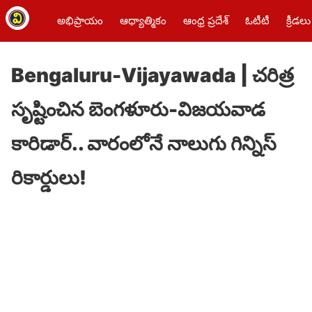
అభిప్రాయం
ఆధ్యాత్మికం
ఆంధ్ర ప్రదేశ్
ఓటీటీ
క్రీడలు
Bengaluru-Vijayawada | చరిత్ర
సృష్టించిన బెంగళూరు-విజయవాడ
కారిడార్.. వారంలోనే నాలుగు గిన్నిస్
రికార్డులు!