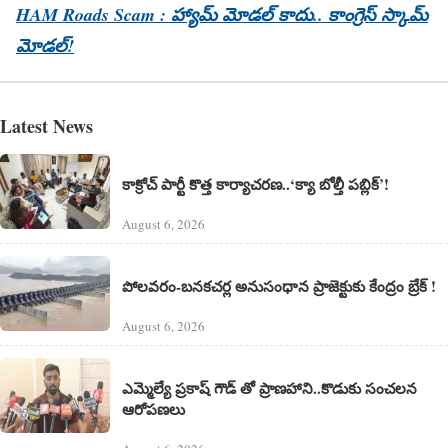
HAM Roads Scam : హ్యామ్‌ మోడల్ కాదు.. కాంగ్రెస్ స్కామ్‌
మోడల్!
Latest News
కాక్రోచ్ పార్టీ కొత్త కార్యాచరణ..‘క్యా బోల్తీ పబ్లిక్’!
August 6, 2026
పోలవరం-బనకచర్ల అనుసంధాన ప్రాజెక్టుకు కేంద్రం బ్రేక్ !
August 6, 2026
ఎమ్మెల్యే ప్రకాష్ గౌడ్ తో ప్రాణహాని..కొడుకు సంచలన
ఆరోపణలు