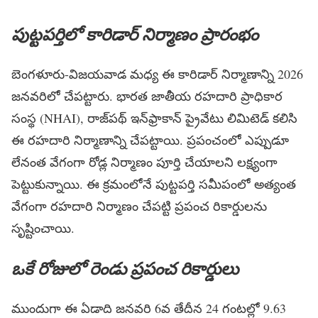
పుట్టపర్తిలో కారిడార్ నిర్మాణం ప్రారంభం
బెంగళూరు-విజయవాడ మధ్య ఈ కారిడార్‌ నిర్మాణాన్ని 2026
జనవరిలో చేపట్టారు. భారత జాతీయ రహదారి ప్రాధికార
సంస్థ (NHAI), రాజ్‌పథ్ ఇన్‌ఫ్రాకాన్ ప్రైవేటు లిమిటెడ్ కలిసి
ఈ రహదారి నిర్మాణాన్ని చేపట్టాయి. ప్రపంచంలో ఎప్పుడూ
లేనంత వేగంగా రోడ్ల నిర్మాణం పూర్తి చేయాలని లక్ష్యంగా
పెట్టుకున్నాయి. ఈ క్రమంలోనే పుట్టపర్తి సమీపంలో అత్యంత
వేగంగా రహదారి నిర్మాణం చేపట్టి ప్రపంచ రికార్డులను
సృష్టించాయి.
ఒకే రోజులో రెండు ప్రపంచ రికార్డులు
ముందుగా ఈ ఏడాది జనవరి 6వ తేదీన 24 గంటల్లో 9.63