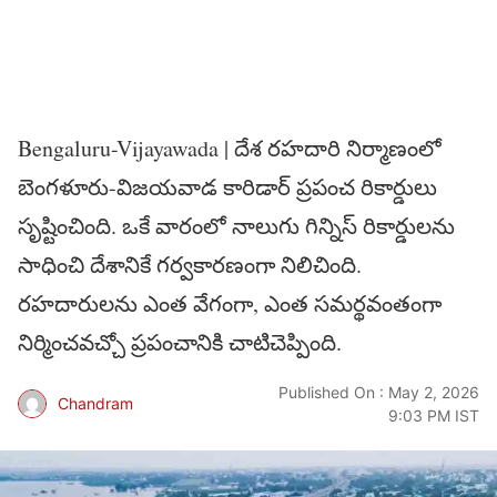
Bengaluru-Vijayawada | దేశ రహదారి నిర్మాణంలో
బెంగళూరు-విజయవాడ కారిడార్ ప్రపంచ రికార్డులు
సృష్టించింది. ఒకే వారంలో నాలుగు గిన్నిస్ రికార్డులను
సాధించి దేశానికే గర్వకారణంగా నిలిచింది.
రహదారులను ఎంత వేగంగా, ఎంత సమర్థవంతంగా
నిర్మించవచ్చో ప్రపంచానికి చాటిచెప్పింది.
Published On : May 2, 2026
Chandram
9:03 PM IST