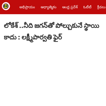
అభిప్రాయం
ఆధ్యాత్మికం
ఆంధ్ర ప్రదేశ్
ఓటీటీ
క్రీడలు
లోకేశ్ ..నీది జగన్‌తో పోల్చుకునే స్థాయి
కాదు : లక్ష్మీపార్వతి ఫైర్