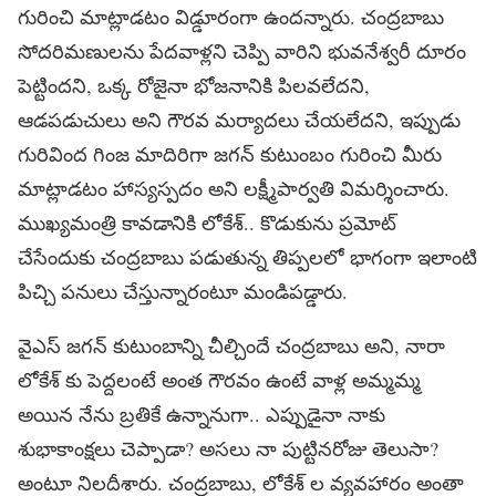
గురించి మాట్లాడటం విడ్డూరంగా ఉందన్నారు. చంద్రబాబు
సోదరిమణులను పేదవాళ్లని చెప్పి వారిని భువనేశ్వరీ దూరం
పెట్టిందని, ఒక్క రోజైనా భోజనానికి పిలవలేదని,
ఆడపడుచులు అని గౌరవ మర్యాదలు చేయలేదని, ఇప్పుడు
గురివింద గింజ మాదిరిగా జగన్ కుటుంబం గురించి మీరు
మాట్లాడటం హాస్యస్పదం అని లక్ష్మీపార్వతి విమర్శించారు.
ముఖ్యమంత్రి కావడానికి లోకేశ్.. కొడుకును ప్రమోట్
చేసేందుకు చంద్రబాబు పడుతున్న తిప్పలలో భాగంగా ఇలాంటి
పిచ్చి పనులు చేస్తున్నారంటూ మండిపడ్డారు.
వైఎస్ జగన్ కుటుంబాన్ని చీల్చిందే చంద్రబాబు అని, నారా
లోకేశ్ కు పెద్దలంటే అంత గౌరవం ఉంటే వాళ్ల అమ్మమ్మ
అయిన నేను బ్రతికే ఉన్నానుగా.. ఎప్పుడైనా నాకు
శుభాకాంక్షలు చెప్పాడా? అసలు నా పుట్టినరోజు తెలుసా?
అంటూ నిలదీశారు. చంద్రబాబు, లోకేశ్ ల వ్యవహారం అంతా