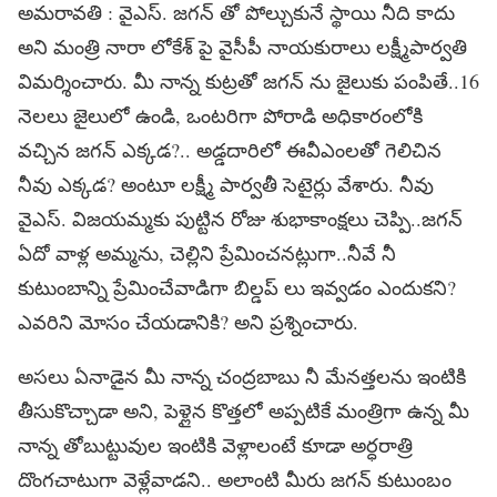
అమరావతి : వైఎస్. జగన్ తో పోల్చుకునే స్థాయి నీది కాదు
అని మంత్రి నారా లోకేశ్ పై వైసీపీ నాయకురాలు లక్ష్మీపార్వతి
విమర్శించారు. మీ నాన్న కుట్రతో జగన్ ను జైలుకు పంపితే..16
నెలలు జైలులో ఉండి, ఒంటరిగా పోరాడి అధికారంలోకి
వచ్చిన జగన్ ఎక్కడ?.. అడ్డదారిలో ఈవీఎంలతో గెలిచిన
నీవు ఎక్కడ? అంటూ లక్ష్మీ పార్వతీ సెటైర్లు వేశారు. నీవు
వైఎస్. విజయమ్మకు పుట్టిన రోజు శుభాకాంక్షలు చెప్పి..జగన్
ఏదో వాళ్ల అమ్మను, చెల్లిని ప్రేమించనట్లుగా..నీవే నీ
కుటుంబాన్ని ప్రేమించేవాడిగా బిల్డప్ లు ఇవ్వడం ఎందుకని?
ఎవరిని మోసం చేయడానికి? అని ప్రశ్నించారు.
అసలు ఏనాడైన మీ నాన్న చంద్రబాబు నీ మేనత్తలను ఇంటికి
తీసుకొచ్చాడా అని, పెళ్లైన కొత్తలో అప్పటికే మంత్రిగా ఉన్న మీ
నాన్న తోబుట్టువుల ఇంటికి వెళ్లాలంటే కూడా అర్ధరాత్రి
దొంగచాటుగా వెళ్లేవాడని.. అలాంటి మీరు జగన్ కుటుంబం