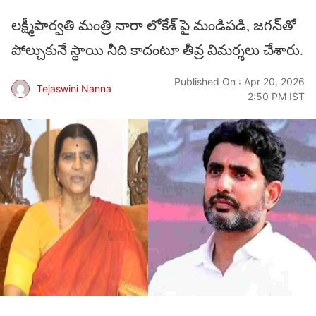
లక్ష్మీపార్వతి మంత్రి నారా లోకేశ్ పై మండిపడి, జగన్‌తో
పోల్చుకునే స్థాయి నీది కాదంటూ తీవ్ర విమర్శలు చేశారు.
Published On : Apr 20, 2026
Tejaswini Nanna
2:50 PM IST