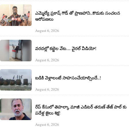
ఎమ్మెల్యే ప్రకాష్ గౌడ్ తో ప్రాణహాని..కొడుకు సంచలన
ఆరోపణలు
August 6, 2026
వరదల్లో కట్టెల వేట… వైరల్ వీడియో!
August 6, 2026
బడికి వెళ్లాలంటే సాహసంచేయాల్సిందే..!
August 6, 2026
రేప్ కేసులో తెహల్కా మాజీ ఎడిటర్ తరుణ్ తేజ్ పాల్ కు
పదేళ్ల జైలు శిక్ష!
August 6, 2026