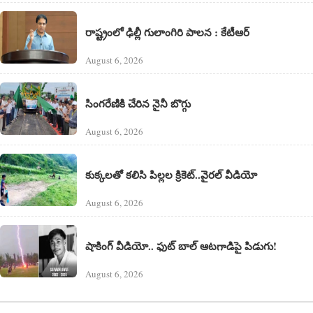
రాష్ట్రంలో ఢిల్లీ గులాంగిరి పాలన : కేటీఆర్
August 6, 2026
సింగరేణికి చేరిన నైనీ బొగ్గు
August 6, 2026
కుక్కలతో కలిసి పిల్లల క్రికెట్..వైరల్ వీడియో
August 6, 2026
షాకింగ్ వీడియో.. ఫుట్ బాల్ ఆటగాడిపై పిడుగు!
August 6, 2026