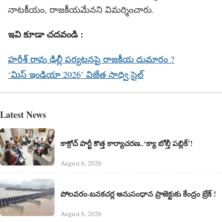
నాటకీయం, రాజకీయమేనని విమర్శించారు.
ఇవి కూడా చదవండి :
హరీశ్ రావు ఢిల్లీ పర్యటనపై రాజకీయ దుమారం ?
‘మిస్ ఇండియా 2026’ విజేత సాధ్వి సైల్
Latest News
కాక్రోచ్ పార్టీ కొత్త కార్యాచరణ..‘క్యా బోల్తీ పబ్లిక్’!
August 6, 2026
పోలవరం-బనకచర్ల అనుసంధాన ప్రాజెక్టుకు కేంద్రం బ్రేక్ !
August 6, 2026