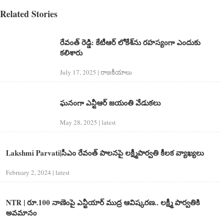
Related Stories
రేవంత్ రెడ్డి: కేటీఆర్ లోకేశ్‌ను రహస్యంగా ఎందుకు
కలిశారు
July 17, 2025 | రాజకీయాలు
ఘనంగా ఎన్టీఆర్ జయంతి వేడుకలు
May 28, 2025 | latest
Lakshmi Parvati|సీఎం రేవంత్ పాల‌న‌పై ల‌క్ష్మీపార్వ‌తి కీల‌క వ్యాఖ్య‌లు
February 2, 2024 | latest
NTR | రూ.100 నాణెంపై ఎన్టీయార్‌ ముద్ర ఆవిష్కరణ.. లక్ష్మీ పార్వతికి
అవమానం