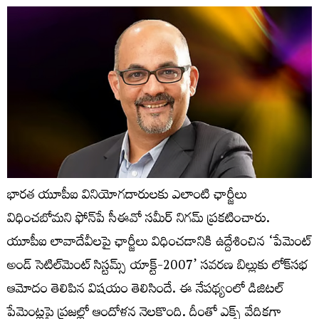
భారత యూపీఐ వినియోగదారులకు ఎలాంటి ఛార్జీలు
విధించబోమని ఫోన్‌పే సీఈవో సమీర్‌ నిగమ్‌ ప్రకటించారు.
యూపీఐ లావాదేవీలపై ఛార్జీలు విధించడానికి ఉద్దేశించిన ‘పేమెంట్
అండ్ సెటిల్‌మెంట్ సిస్టమ్స్ యాక్ట్-2007’ సవరణ బిల్లుకు లోక్‌సభ
ఆమోదం తెలిపిన విషయం తెలిసిందే. ఈ నేపథ్యంలో డిజిటల్‌
పేమెంట్లపై ప్రజల్లో ఆందోళన నెలకొంది. దీంతో ఎక్స్‌ వేదికగా