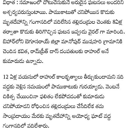
విధాత : సమాజంలో చోటుచేసుకునే అరుదైన ఘటనలు అందరిని
అశ్చర్యపరుస్తుంటాయి. పాముకాటుతో చనిపోయిన కొడుకు
మృతదేహాన్ని గంగానదిలో వదిలేసిన తల్లిదండ్రుల చెంతకు 8ఏళ్ల
తర్వాతా కొడుకు తిరిగొచ్చిన ఘటన ఇప్పుడు వైరల్ గా మారింది.
బిహార్‌లోని బెగూసరాయ్‌ జిల్లా మానోపుర్‌ ముషహరి గ్రామానికి
చెందిన కవిత, రామ్‌ప్రీత్‌ దాస్‌ దంపతులకు రాహుల్ అనే
కుమారుడు ఉన్నాడు.
12 ఏళ్ల వయసులో రాహుల్ కాలకృత్యాలు తీర్చుకుందామని నది
వద్దకు వెళ్లిన సమయంలో పాముకాటుకు గురయ్యాడు. వెంటనే
చికిత్స చేయించినా ఫలితం లేకపోవడంతో కుమారుడు
చనిపోయాడని రోధించిన తల్లిదండ్రులు చేసేదిలేక తమ
సాంప్రదాయం మేరకు మృతదేహాన్ని అయోధ్య ఘాట్‌ వద్ద
గంగానదిలో వదిలేశారు.