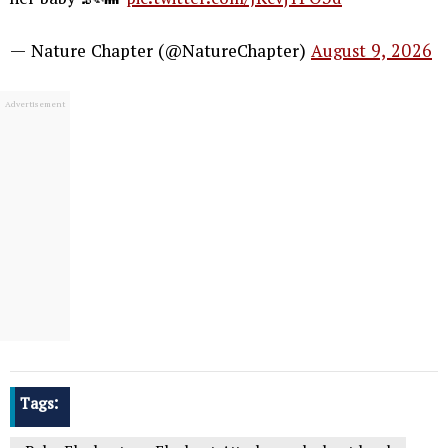
her baby 👶🐘
pic.twitter.com/JKcvjYPO3d
— Nature Chapter (@NatureChapter)
August 9, 2026
Tags: