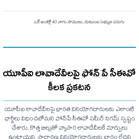
ఒకే ఇంట్లో 40 నాగు పాములు..కుటుంబ సభ్యుల పరుగు
యూపీఐ లావాదేవీలపై ఫోన్ పే సీఈవో
కీలక ప్రకటన
యూపీఐ లావాదేవీలపై భారత వినియోగదారులకు ఎలాంటి
ఛార్జీలు విధించబోమని ఫోన్‌పే సీఈవో సమీర్ నిగమ్ స్పష్టం
చేశారు. కొత్త బిల్లుతో వ్యాపార లావాదేవీలకే మార్పులు
ఉంటాయని, సాధారణ వినియోగదారులకు భారం లేదని