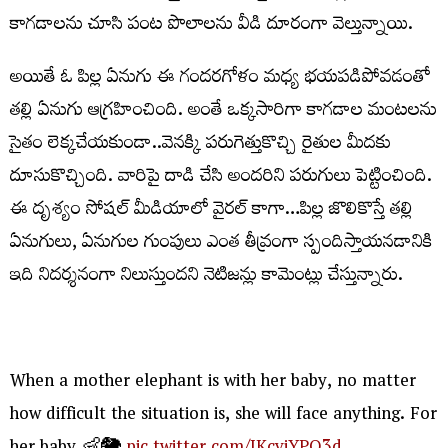
కాగడాలను చూసి పంట పొలాలను వీడి దూరంగా వెల్తున్నాయి.
అయితే ఓ పిల్ల ఏనుగు ఈ గందరగోళం మధ్య భయపడిపోవడంతో
తల్లి ఏనుగు ఆగ్రహించింది. అంతే ఒక్కసారిగా కాగడాల మంటలను
సైతం లెక్కచేయకుండా..వెనక్కి పరుగెత్తుకొచ్చి రైతుల మీదకు
దూసుకొచ్చింది. వారిపై దాడి చేసి అందరిని పరుగులు పెట్టించింది.
ఈ దృశ్యం సోషల్ మీడియాలో వైరల్ కాగా…పిల్ల జొలికొస్తే తల్లి
ఏనుగులు, ఏనుగుల గుంపులు ఎంత తీవ్రంగా స్పందిస్తాయనడానికి
ఇది నిదర్శనంగా నిలుస్తుందని నెటిజన్లు కామెంట్లు చేస్తున్నారు.
When a mother elephant is with her baby, no matter
how difficult the situation is, she will face anything. For