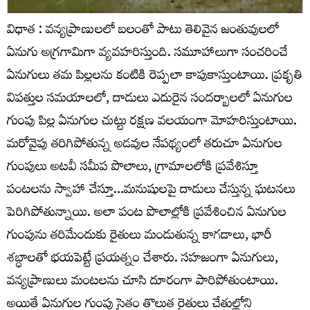
విధాత : వన్యప్రాణులలో బలంతో పాటు తెలివైన జంతువులలో
ఏనుగు అగ్రగామిగా వ్యవహరిస్తుంది. సమూహాలుగా సంచరించే
ఏనుగులు తమ పిల్లలను కంటికి రెప్పలా కాపుకాస్తుంటాయి. ప్రకృతి
విపత్తుల సమయాలలో, దాడులు ఎదురైన సందర్బాలలో ఏనుగుల
గుంపు పిల్ల ఏనుగుల చుట్టు రక్షణ వలయంగా మోహరిస్తుంటాయి.
మరోవైపు తరిగిపోతున్న అడవుల నేపథ్యంలో తరుచూ ఏనుగుల
గుంపులు అటవీ సమీప పొలాలు, గ్రామాలలోకి ప్రవేశిస్తూ
పంటలను స్వాహా చేస్తూ…మనుషులపై దాడులు చేస్తున్న ఘటనలు
పెరిగిపోతున్నాయి. అలా పంట పొలాల్లోకి ప్రవేశించిన ఏనుగుల
గుంపును తరిమేందుకు రైతులు మండుతున్న కాగడాలు, భారీ
శబ్ధాలతో భయపెట్టే ప్రయత్నం చేశారు. సహజంగా ఏనుగులు,
వన్యప్రాణులు మంటలను చూసి దూరంగా పారిపోతుంటాయి.
అయితే ఏనుగుల గుంపు సైతం తొలుత రైతులు చేతుల్లోని