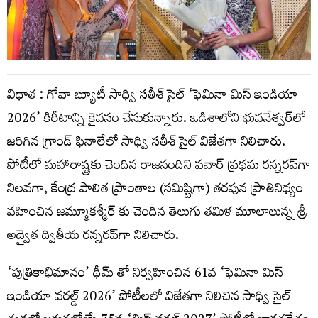
విధాత : గోవా బ్యూటీ సాధ్వి సతీశ్ సైల్ ‘ఫెమినా మిస్ ఇండియా
2026’ కిరీటాన్ని కైవసం చేసుకున్నారు. ఒడిశాలోని భువనేశ్వర్‌లో
జరిగిన గ్రాండ్ ఫినాలేలో సాధ్వి సతీశ్ సైల్ విజేతగా నిలిచారు.
పోటీలో మహారాష్ట్రకు చెందిన రాజనందిని పవార్ ప్రథమ రన్నరప్‌గా
నిలవగా, కేంద్ర పాలిత ప్రాంతాల (సమిష్టిగా) తరపున ప్రాతినిధ్యం
వహించిన జమ్మూకశ్మీర్ కు చెందిన తెలుగు తమిళ మూలాలున్న శ్రీ
అద్వైత ద్వితీయ రన్నరప్‌గా నిలిచారు.
‘పుత్రికాభిమానం’ థీమ్ తో నిర్వహించిన 61వ ‘ఫెమినా మిస్
ఇండియా వరల్డ్ 2026’ పోటీలలో విజేతగా నిలిచిన సాధ్వి సైల్