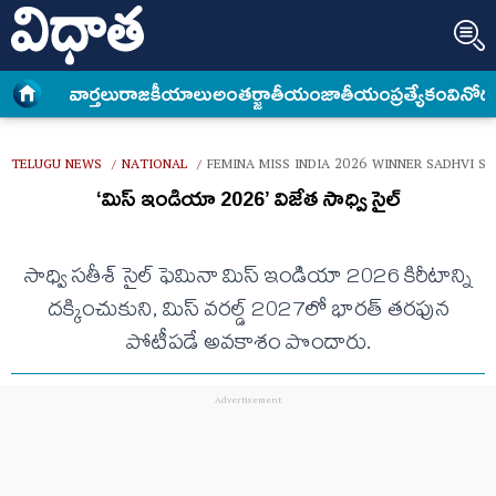
వార్త‌లు
రాజకీయాలు
అంత‌ర్జాతీయం
జాతీయం
ప్రత్యేకం
వినోద
TELUGU NEWS
NATIONAL
FEMINA MISS INDIA 2026 WINNER SADHVI SA
/
/
‘మిస్ ఇండియా 2026’ విజేత సాధ్వి సైల్
సాధ్వి సతీశ్ సైల్ ఫెమినా మిస్ ఇండియా 2026 కిరీటాన్ని
దక్కించుకుని, మిస్ వరల్డ్ 2027లో భారత్ తరఫున
పోటీపడే అవకాశం పొందారు.