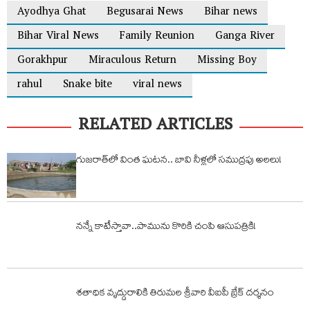
Ayodhya Ghat
Begusarai News
Bihar news
Bihar Viral News
Family Reunion
Ganga River
Gorakhpur
Miraculous Return
Missing Boy
rahul
Snake bite
viral news
RELATED ARTICLES
గుజరాత్‌లో వింత ఘటన.. బావి నీళ్లలో సముద్రపు అలలు!
నన్నే కాటేస్తావా..పామును కొరికి చంపి ఆసుపత్రికి!
శతాధిక వృద్దురాలికి తిరుమల శ్రీవారి వీఐపీ బ్రేక్ దర్శనం