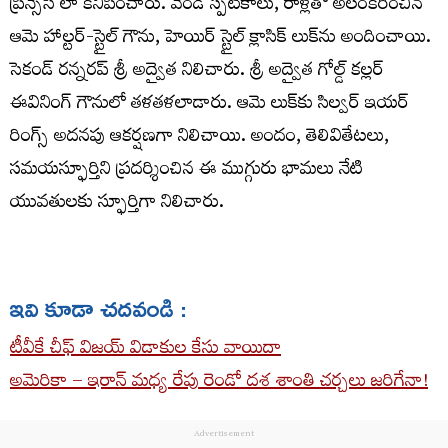
ప్రిన్సెస్’లా కనిపించారు. వెండి స్పటికాలు, రాళ్లతో అలంకరించిన
ఆమె హాల్టర్-స్టైల్ గౌను, హెయిర్ స్టైల్ క్లాసిక్ లుక్‌ను అందించాయి.
సెకండ్ రన్నరప్ శ్రీ అద్వైత నిలిచారు. శ్రీ అద్వైత గోల్డ్ కల్లర్
ఈవినింగ్ గౌనులో తళతళలాడారు. ఆమె లుక్‌కు సిల్వర్ ఇయర్
రింగ్స్ అదనపు ఆకర్షణగా నిలిచాయి. అందం, తెలివితేటలు,
సమయస్ఫూర్తిని ప్రదర్శించిన ఈ ముగ్గురు భామలు నేటి
యువతులకు స్ఫూర్తిగా నిలిచారు.
ఇవి కూడా చదవండి :
టీవీకే చీఫ్ విజయ్ విడాకుల కేసు వాయిదా
అమెరికా – ఇరాన్ మధ్య రేపు రెండో దశ శాంతి చర్చలు జరిగేనా!