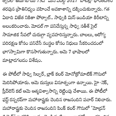
త్వరలో జరుగబోయే 75వ ‘మిస్ వరల్డ్ 2027’ పోటీల్లో భారతదేశం
తరపున ప్రాతినిధ్యం వహించే అవకాశాన్ని దక్కించుకున్నారు. గత
ఏడాది విజేత నికితా పోర్వాల్.. సాధ్వికి మిస్ ఇండియా కిరీటాన్ని
అలంకరించారు. మోడల్ గా పనిచేస్తున్న సాధ్వి సతీశ్ సైల్
సామాజిక సేవలో చురుగ్గా వ్యవహరిస్తున్నారు. బాలలు, ఆరోగ్య
పరిరక్షణ కోసం పనిచేసే సంస్థల కోసం నిధులు సేకరించడంలో
భాగస్వామిగా కొనసాగుతున్నారు. ఆమె 7 భాషాలలో
మాట్లాడగలడం విశేషం.
ఈ పోటీలో సాధ్వి సిల్వర్, బ్లాక్ కలర్ మోనోక్రోమాటిక్ గౌనులో
మెరిసిపోయారు. ఆమె దుస్తులు వినూత్నంగా ఉన్నాయి. హై-నెక్,
స్లీవ్‌లెస్ కట్ ఆమె ఆత్మవిశ్వాసాన్ని రెట్టింపు చేశాయి. ఈ పోటీలో
ఫస్ట్ రన్నరప్‌గా మహారాష్ట్రకు చెందిన రాజనందిని పవార్ నిలిచారు.
మహారాష్ట్రకు చెందిన రాజనందిని పింక్ కలర్ గౌనులో ‘మోడ్రన్