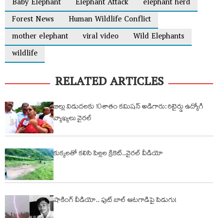
Baby Elephant
Elephant Attack
elephant herd
Forest News
Human Wildlife Conflict
mother elephant
viral video
Wild Elephants
wildlife
RELATED ARTICLES
బిల్లు విడుదలకు 10శాతం కమిషన్ అడిగారు: రిటైర్డు ఉద్యోగి
వ్యాఖ్యలు వైరల్
కుక్కలతో కలిసి పిల్లల క్రికెట్..వైరల్ వీడియో
షాకింగ్ వీడియో.. ఫుట్ బాల్ ఆటగాడిపై పిడుగు!