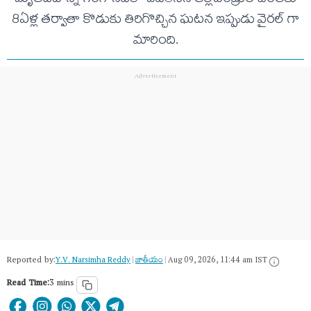
మృతదేహాన్ని గంగానదిలో వదిలేసిన తల్లిదండ్రుల చెంతకు
8ఏళ్ల తర్వాతా కొడుకు తిరిగొచ్చిన ఘటన ఇప్పుడు వైరల్ గా
మారింది.
Reported by:
Y.V. Narsimha Reddy
|
జాతీయం
|
Aug 09, 2026, 11:44 am IST
Read Time:
3 mins