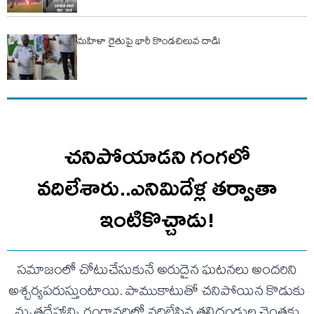
మహిళా రైతుపై భారీ కొండచిలువ దాడి!
చనిపోయాడని గంగలో
వదిలేశారు..ఎనిమిదేళ్ల తర్వాతా
ఇంటికొచ్చాడు!
సమాజంలో చోటుచేసుకునే అరుదైన ఘటనలు అందరిని
అశ్చర్యపరుస్తుంటాయి. పాముకాటుతో చనిపోయిన కొడుకు