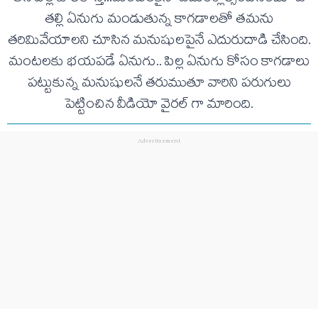
తల్లి ఏనుగు మండుతున్న కాగడాలతో తమను
తరిమివేయాలని చూసిన మనుషులపైనే ఎదురుదాడి చేసింది.
మంటలకు భయపడే ఏనుగు.. పిల్ల ఏనుగు కోసం కాగడాలు
పట్టుకున్న మనుషులనే తరుముతూ వారిని పరుగులు
పెట్టించిన వీడియో వైరల్ గా మారింది.