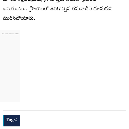
చూసిన తల్లిదండ్రులు, గ్రామస్తులు అదంతా దైవలీల
అనుకుంటూ..ప్రాణాలతో తిరిగొచ్చిన తమవాడిని చూసుకుని
మురిసిపోయారు.
Tags: