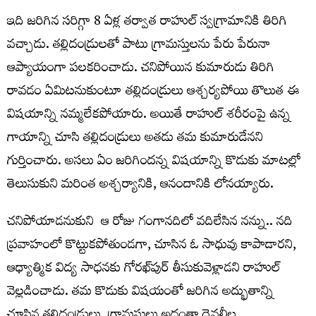
ఇది జరిగిన సరిగ్గా 8 ఏళ్ల తర్వాత రాహుల్‌ స్వగ్రామానికి తిరిగి
వచ్చాడు. తల్లిదండ్రులతో పాటు గ్రామస్తులను పేరు పేరునా
ఆప్యాయంగా పలకరించాడు. చనిపోయిన కుమారుడు తిరిగి
రావడం ఏమిటనుకుంటూ తల్లిదండ్రులు ఆశ్చర్యపోయి తొలుత ఈ
విషయాన్ని నమ్మలేకపోయారు. అయితే రాహుల్‌ శరీరంపై ఉన్న
గాయాన్ని చూసి తల్లిదండ్రులు అతడు తమ కుమారుడేనని
గుర్తించారు. అసలు ఏం జరిగిందన్న విషయాన్ని కొడుకు మాటల్లో
తెలుసుకుని మరింత అశ్చర్యానికి, ఆనందానికి లోనయ్యారు.
చనిపోయాడనుకుని ఆ రోజు గంగానదిలో వదిలేసిన నన్ను.. నది
ప్రవాహంలో కొట్టుకపోతుండగా, చూసిన ఓ సాధువు కాపాడారని,
ఆధ్యాత్మిక విద్య సాధనకు గోరఖ్‌పుర్‌ తీసుకువెళ్లాడని రాహుల్‌
వెల్లడించాడు. తమ కొడుకు విషయంతో జరిగిన అద్భుతాన్ని