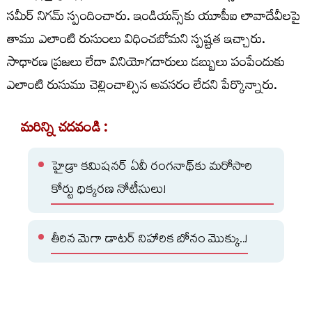
సమీర్‌ నిగమ్‌ స్పందించారు. ఇండియన్స్‌కు యూపీఐ లావాదేవీలపై
తాము ఎలాంటి రుసుంలు విధించబోమని స్పష్టత ఇచ్చారు.
సాధారణ ప్రజలు లేదా వినియోగదారులు డబ్బులు పంపేందుకు
ఎలాంటి రుసుము చెల్లించాల్సిన అవసరం లేదని పేర్కొన్నారు.
మరిన్ని చదవండి :
హైడ్రా కమిషనర్ ఏవీ రంగనాథ్‌కు మరోసారి
కోర్టు ధిక్కరణ నోటీసులు!
తీరిన మెగా డాటర్ నిహారిక బోనం మొక్కు..!