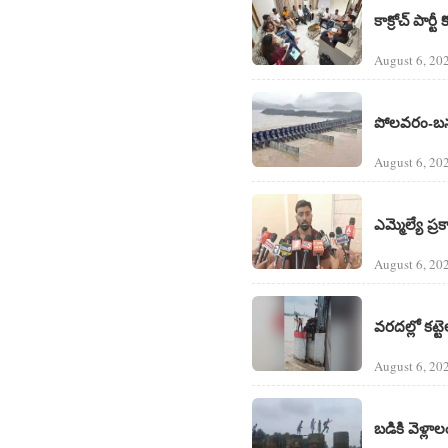
కాక్రోచ్ పార్టీ
August 6, 20
పోలవరం-బనకచర
August 6, 20
ఎమ్మెల్యే ప
August 6, 20
వరదల్లో కట్
August 6, 20
బడికి వెళ్ల