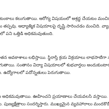
ఆటంకాలు కలుగుతాయి. ఆరోగ్య విషయంలో అశ్రద్ధ చేయటం మంచిద
 తప్పవు. ఆధ్యాత్మిక విషయాలపై దృష్టి సారించడం మంచిది. వ్య
ో పని ఒత్తిడి అధికమవుతుంది.
నూతన అవకాశాలు లభిస్తాయి. స్థిరాస్తి క్రయ విక్రయాలు లాభసాట
గుతాయి. సంతానం విద్యా విషయాలలో శుభవార్తలు అందుకుంటార
ు. ఉద్యోగాలలో పదోన్నతులు పెరుగుతాయి.
 అధికమవుతాయి. ఊహించని ప్రయాణాలు చేయవలసి వస్తాయి. 
 పుణ్యక్షేత్రాలు సందర్శిస్తారు. ముఖ్యమైన వ్యవహారాలు మందకొ