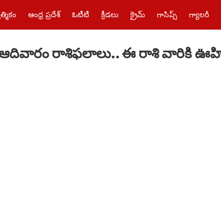
త్మికం
ఆంధ్ర ప్రదేశ్
ఓటీటీ
క్రీడలు
క్రైమ్‌
గాసిప్స్
గ్యాలరీ
ివారం రాశిఫ‌లాలు.. ఈ రాశి వారికి ఊహి