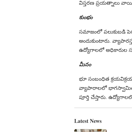
విస్తరణ ప్రయత్నాలు వాయ
కుంభం
సమాజంలో పలుకుబడి పెర
అందుకుంటారు. వ్యాపార
ఉద్యోగాలలో అధికారు
మీనం
భూ సంబంధిత క్రయవిక్రయ
వ్యాపారాలలో భాగస్వామిత
పూర్తి చేస్తారు. ఉద్యో
Latest News