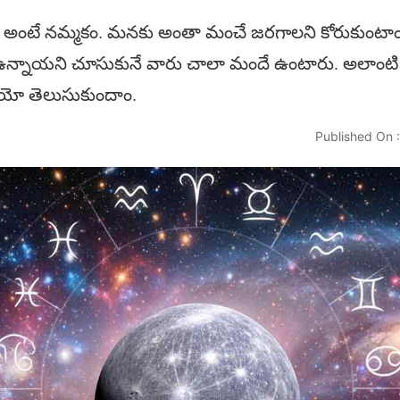
ం అంటే న‌మ్మ‌కం. మ‌న‌కు అంతా మంచే జ‌ర‌గాల‌ని కోరుకుంటా
ఉన్నాయ‌ని చూసుకునే వారు చాలా మందే ఉంటారు. అలాంటి వ
ాయో తెలుసుకుందాం.
Published On 