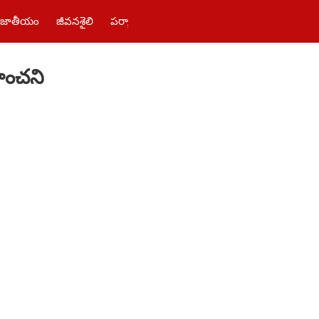
జాతీయం
జీవనశైలి
పర్యాటకం
తెలంగాణ‌
పాలిటిక్స్
ఫోటోలు
ంచ‌ని