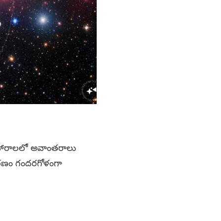
యవహారాలలో అవాంతరాలు
రణం గందరగోళంగా