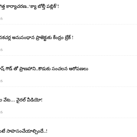
 కొత్త కార్యాచరణ..‘క్యా బోల్తీ పబ్లిక్’!
26
్ల అనుసంధాన ప్రాజెక్టుకు కేంద్రం బ్రేక్ !
26
్రకాష్ గౌడ్ తో ప్రాణహాని..కొడుకు సంచలన ఆరోపణలు
26
టెల వేట… వైరల్ వీడియో!
26
ాలంటే సాహసంచేయాల్సిందే..!