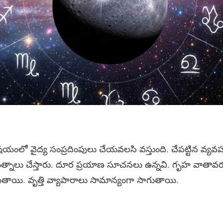
ిషయంలో వైద్య సంప్రదింపులు చేయవలసి వస్తుంది. చేపట్టిన వ్
ాలు చేస్తారు. దూర ప్రయాణ సూచనలు ఉన్నవి. గృహ వాతావ
ుతాయి. వృత్తి వ్యాపారాలు సామాన్యంగా సాగుతాయి.