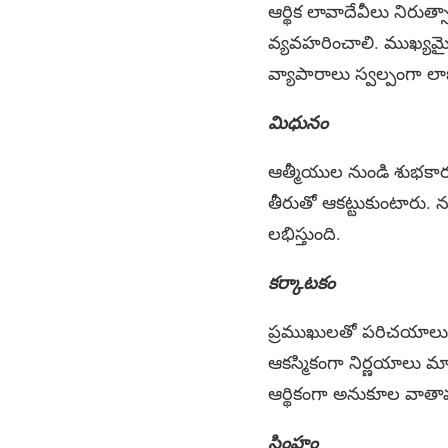
ఆర్థిక లావాదేవీలు నిరు
వ్యవహరించాలి. ముఖ్యమైన
వ్యాపారాలు స్వల్పంగా ల
మిధునం
ఆత్మీయుల నుండి శుభకార
తీరుతో ఆకట్టుకుంటారు. న
లభిస్తుంది.
కర్కాటకం
ప్రముఖులతో పరిచయాలు 
ఆకస్మికంగా నిర్ణయాలు మార
ఆర్థికంగా అనుకూల వాతా
సింహం