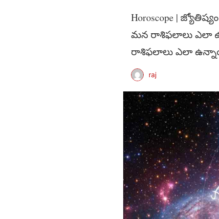
Horoscope | జ్యోతిష్య
మ‌న రాశిఫ‌లాలు ఎలా 
రాశిఫ‌లాలు ఎలా ఉన్న
raj