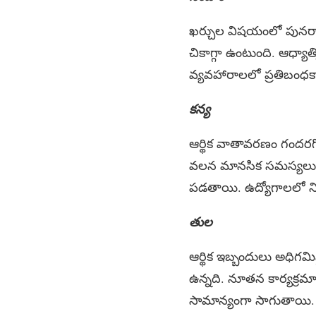
ఖర్చుల విషయంలో పునరా
చికాగ్గా ఉంటుంది. ఆధ్య
వ్యవహారాలలో ప్రతిబంధకా
కన్య
ఆర్థిక వాతావరణం గందరగో
వలన మానసిక సమస్యలు క
పడతాయి. ఉద్యోగాలలో న
తుల
ఆర్థిక ఇబ్బందులు అధిగ
ఉన్నది. నూతన కార్యక్రమ
సామాన్యంగా సాగుతాయి