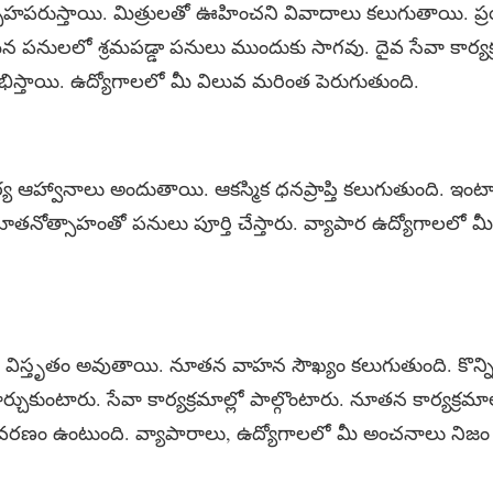
త్సాహపరుస్తాయి. మిత్రులతో ఊహించని వివాదాలు కలుగుతాయి. ప్
 పనులలో శ్రమపడ్డా పనులు ముందుకు సాగవు. దైవ సేవా కార్యక్
ాభిస్తాయి. ఉద్యోగాలలో మీ విలువ మరింత పెరుగుతుంది.
్య ఆహ్వానాలు అందుతాయి. ఆకస్మిక ధనప్రాప్తి కలుగుతుంది.
ూతనోత్సాహంతో పనులు పూర్తి చేస్తారు. వ్యాపార ఉద్యోగాలలో మీ శ
విస్తృతం అవుతాయి. నూతన వాహన సౌఖ్యం కలుగుతుంది. కొన్న
్చుకుంటారు. సేవా కార్యక్రమాల్లో పాల్గొంటారు. నూతన కార్యక్రమా
వరణం ఉంటుంది. వ్యాపారాలు, ఉద్యోగాలలో మీ అంచనాలు నిజం