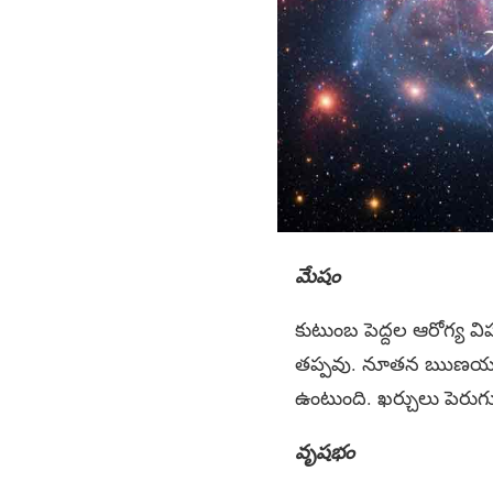
మేషం
కుటుంబ పెద్దల ఆరోగ్య వ
తప్పవు. నూతన ఋణయత్న
ఉంటుంది. ఖర్చులు పెరుగ
వృషభం