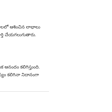
ాలలో ఆశించిన లాభాలు
్తి చేయగలుగుతారు.
 ఆనందం కలిగిస్తుంది.
్యం కలిగినా నిదానంగా