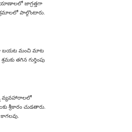
రయాణాలలో జాగ్రత్తగా
రమాలలో పాల్గొంటారు.
 ఇంటా బయట మంచి మాట
్రమకు తగిన గుర్తింపు
ి వ్యవహారాలలో
లకు శ్రీకారం చుడతారు.
 కాగలవు.