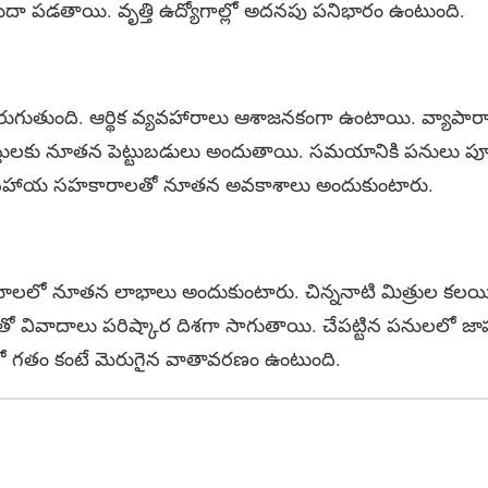
ిదా పడతాయి. వృత్తి ఉద్యోగాల్లో అదనపు పనిభారం ఉంటుంది.
ుగుతుంది. ఆర్థిక వ్యవహారాలు ఆశాజనకంగా ఉంటాయి. వ్యాపార
స్తులకు నూతన పెట్టుబడులు అందుతాయి. సమయానికి పనులు పూర
ల సహాయ సహకారాలతో నూతన అవకాశాలు అందుకుంటారు.
ాలలో నూతన లాభాలు అందుకుంటారు. చిన్ననాటి మిత్రుల కలయిక
ో వివాదాలు పరిష్కార దిశగా సాగుతాయి. చేపట్టిన పనులలో జాప
గాలలో గతం కంటే మెరుగైన వాతావరణం ఉంటుంది.