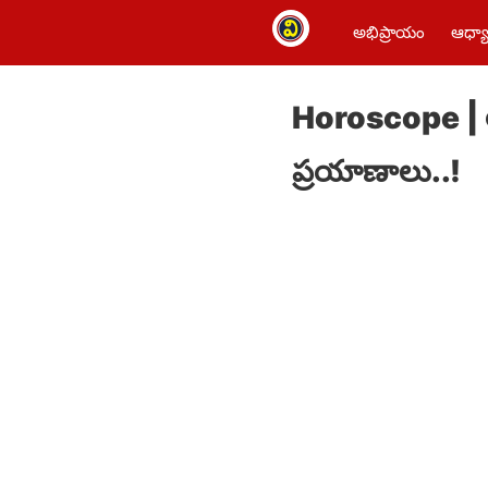
అభిప్రాయం
ఆధ్యా
Horoscope | ఆద
ప్ర‌యాణాలు..!