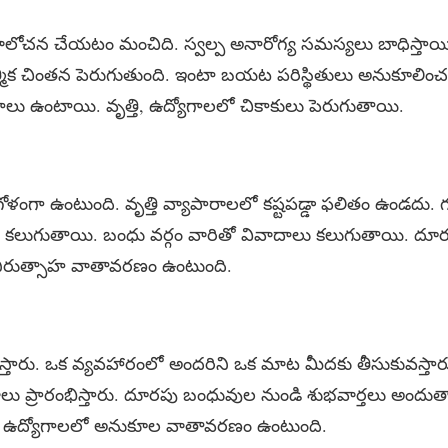
లోచన చేయటం మంచిది. స్వల్ప అనారోగ్య సమస్యలు బాధిస్త
ాత్మిక చింతన పెరుగుతుంది. ఇంటా బయట పరిస్థితులు అనుకూలించవ
లు ఉంటాయి. వృత్తి, ఉద్యోగాలలో చికాకులు పెరుగుతాయి.
ళంగా ఉంటుంది. వృత్తి వ్యాపారాలలో కష్టపడ్డా ఫలితం ఉండదు. 
లుగుతాయి. బంధు వర్గం వారితో వివాదాలు కలుగుతాయి. దూ
ిరుత్సాహ వాతావరణం ఉంటుంది.
మిస్తారు. ఒక వ్యవహారంలో అందరిని ఒక మాట మీదకు తీసుకువస
ాలు ప్రారంభిస్తారు. దూరపు బంధువుల నుండి శుభవార్తలు అందుత
. ఉద్యోగాలలో అనుకూల వాతావరణం ఉంటుంది.