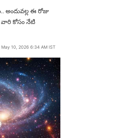
ం.. అందువ‌ల్ల ఈ రోజు
ారి కోసం నేటి
: May 10, 2026 6:34 AM IST