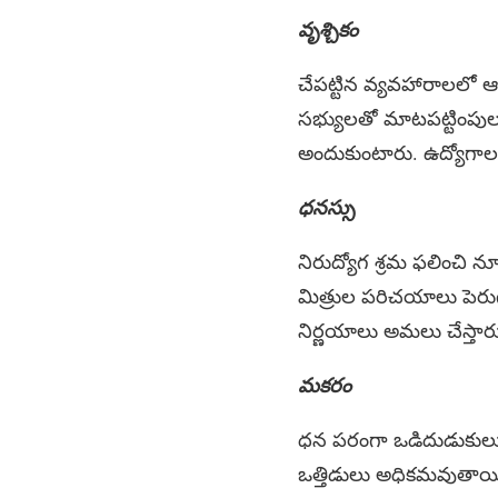
వృశ్చికం
చేపట్టిన వ్యవహారాలలో 
సభ్యులతో మాటపట్టింపులు
అందుకుంటారు. ఉద్యోగాలల
ధనస్సు
నిరుద్యోగ శ్రమ ఫలించి 
మిత్రుల పరిచయాలు పెరు
నిర్ణయాలు అమలు చేస్తార
మకరం
ధన పరంగా ఒడిదుడుకులు
ఒత్తిడులు అధికమవుతాయి.