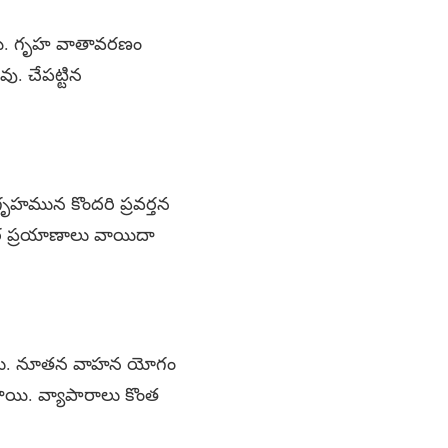
ాయి. గృహ వాతావరణం
ు. చేపట్టిన
గృహమున కొందరి ప్రవర్తన
ర ప్రయాణాలు వాయిదా
్తారు. నూతన వాహన యోగం
ాయి. వ్యాపారాలు కొంత