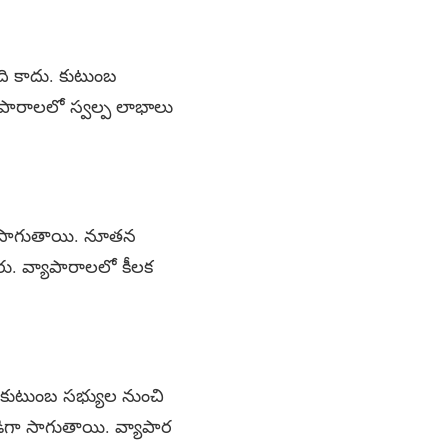
ి కాదు. కుటుంబ
ాపారాలలో స్వల్ప లాభాలు
ిగా సాగుతాయి. నూతన
ు. వ్యాపారాలలో కీలక
కుటుంబ సభ్యుల నుంచి
డిగా సాగుతాయి. వ్యాపార