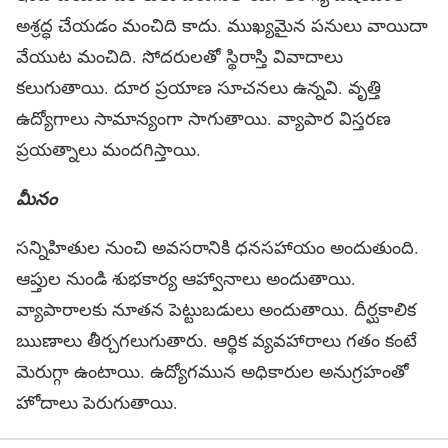
అశ్రద్ధ చేయడం మంచిది కాదు. ముఖ్యమైన పనులు వాయిదా
వేయుట మంచిది. సోదరులతో స్థిరాస్తి వివాదాలు
కలుగుతాయి. దూర ప్రయాణ సూచనలు ఉన్నవి. వృత్తి
ఉద్యోగాలు సామాన్యంగా సాగుతాయి. వ్యాపార విస్తరణ
ప్రయత్నాలు మందగిస్తాయి.
మీనం
సన్నిహితుల నుంచి అవసరానికి ధనసహాయం అందుతుంది.
ఆప్తుల నుండి శుభకార్య ఆహ్వానాలు అందుతాయి.
వ్యాపారాలకు నూతన పెట్టుబడులు అందుతాయి. దీర్ఘకాలిక
ఋణాలు తీర్చగలుగుతారు. ఆర్థిక వ్యవహారాలు గతం కంటే
మెరుగ్గా ఉంటాయి. ఉద్యోగమున అధికారుల అనుగ్రహంతో
హోదాలు పెరుగుతాయి.