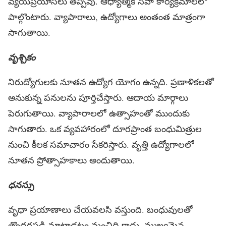
వ్యయప్రయాసలు తప్పవు. ఆధ్యాత్మిక సేవా కార్యక్రమాలలో
పాల్గొంటారు. వ్యాపారాలు, ఉద్యోగాలు అంతంత మాత్రంగా
సాగుతాయి.
వృశ్చికం
నిరుద్యోగులకు నూతన ఉద్యోగ యోగం ఉన్నది. ప్రణాళికలతో
అనుకున్న పనులను పూర్తిచేస్తారు. ఆదాయ మార్గాలు
పెరుగుతాయి. వ్యాపారాలలో ఉత్సాహంతో ముందుకు
సాగుతారు. ఒక వ్యవహారంలో దూరప్రాంత బంధుమిత్రుల
నుంచి కీలక సమాచారం సేకరిస్తారు. వృత్తి ఉద్యోగాలలో
నూతన ప్రోత్సాహకాలు అందుతాయి.
ధనస్సు
వృధా ప్రయాణాలు చేయవలసి వస్తుంది. బంధువులతో
తొందరపడి మాట్లాడటం మంచిది కాదు. ముఖ్యమైన