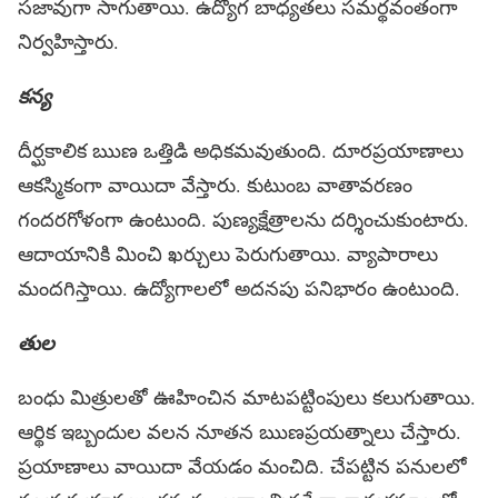
సజావుగా సాగుతాయి. ఉద్యోగ బాధ్యతలు సమర్థవంతంగా
నిర్వహిస్తారు.
కన్య
దీర్ఘకాలిక ఋణ ఒత్తిడి అధికమవుతుంది. దూరప్రయాణాలు
ఆకస్మికంగా వాయిదా వేస్తారు. కుటుంబ వాతావరణం
గందరగోళంగా ఉంటుంది. పుణ్యక్షేత్రాలను దర్శించుకుంటారు.
ఆదాయానికి మించి ఖర్చులు పెరుగుతాయి. వ్యాపారాలు
మందగిస్తాయి. ఉద్యోగాలలో అదనపు పనిభారం ఉంటుంది.
తుల
బంధు మిత్రులతో ఊహించిన మాటపట్టింపులు కలుగుతాయి.
ఆర్థిక ఇబ్బందుల వలన నూతన ఋణప్రయత్నాలు చేస్తారు.
ప్రయాణాలు వాయిదా వేయడం మంచిది. చేపట్టిన పనులలో