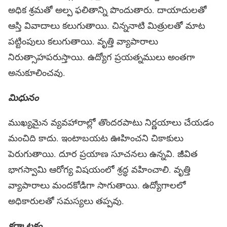
అధిక శ్రమతో అల్ప ఫలితాన్ని పొందుతారు. దాయాదులతో
ఆస్తి వివాదాలు కలుగుతాయి. చిన్ననాటి మిత్రులతో మాట
పట్టింపులు కలుగుతాయి. వృత్తి వ్యాపారాలు
నిరుత్సాహపరుస్తాయి. ఉద్యోగ ప్రయత్నములు అంతగా
అనుకూలించవు.
మిధునం
ముఖ్యమైన వ్యవహారాల్లో తొందరపాటు నిర్ణయాలు చేయడం
మంచిది కాదు. ఇంటాబయట ఊహించని చికాకులు
పెరుగుతాయి. దూర ప్రయాణ సూచనలు ఉన్నవి. జీవిత
భాగస్వామి ఆరోగ్య విషయంలో శ్రద్ధ వహించాలి. వృత్తి
వ్యాపారాలు మందకోడిగా సాగుతాయి. ఉద్యోగాలలో
అధికారులతో సమస్యలు తప్పవు.
కర్కాటకం