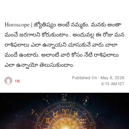
Horoscope | జ్యోతిష్యం అంటే న‌మ్మ‌కం. మ‌న‌కు అంతా
మంచే జ‌ర‌గాల‌ని కోరుకుంటాం.. అందువ‌ల్ల ఈ రోజు మ‌న
రాశిఫ‌లాలు ఎలా ఉన్నాయ‌ని చూసుకునే వారు చాలా
మందే ఉంటారు. అలాంటి వారి కోసం నేటి రాశిఫ‌లాలు
ఎలా ఉన్నాయో తెలుసుకుందాం.
Published On : May 9, 2026
raj
6:15 AM IST