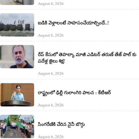
August 6, 2026
బడికి వెళ్లాలంటే సాహసంచేయాల్సిందే..!
August 6, 2026
రేప్ కేసులో తెహల్కా మాజీ ఎడిటర్ తరుణ్ తేజ్ పాల్ కు
పదేళ్ల జైలు శిక్ష!
August 6, 2026
రాష్ట్రంలో ఢిల్లీ గులాంగిరి పాలన : కేటీఆర్
August 6, 2026
సింగరేణికి చేరిన నైనీ బొగ్గు
August 6, 2026