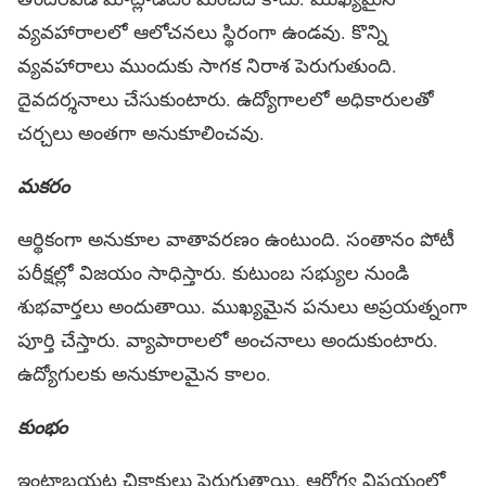
వ్యవహారాలలో ఆలోచనలు స్థిరంగా ఉండవు. కొన్ని
వ్యవహారాలు ముందుకు సాగక నిరాశ పెరుగుతుంది.
దైవదర్శనాలు చేసుకుంటారు. ఉద్యోగాలలో అధికారులతో
చర్చలు అంతగా అనుకూలించవు.
మకరం
ఆర్థికంగా అనుకూల వాతావరణం ఉంటుంది. సంతానం పోటీ
పరీక్షల్లో విజయం సాధిస్తారు. కుటుంబ సభ్యుల నుండి
శుభవార్తలు అందుతాయి. ముఖ్యమైన పనులు అప్రయత్నంగా
పూర్తి చేస్తారు. వ్యాపారాలలో అంచనాలు అందుకుంటారు.
ఉద్యోగులకు అనుకూలమైన కాలం.
కుంభం
ఇంటాబయట చికాకులు పెరుగుతాయి. ఆరోగ్య విషయంలో