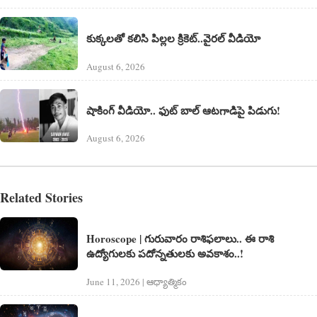
కుక్కలతో కలిసి పిల్లల క్రికెట్..వైరల్ వీడియో
August 6, 2026
షాకింగ్ వీడియో.. ఫుట్ బాల్ ఆటగాడిపై పిడుగు!
August 6, 2026
Related Stories
Horoscope | గురువారం రాశిఫ‌లాలు.. ఈ రాశి
ఉద్యోగుల‌కు ప‌దోన్న‌తుల‌కు అవ‌కాశం..!
June 11, 2026 | ఆధ్యాత్మికం