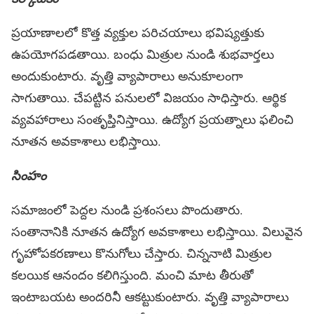
ప్రయాణాలలో కొత్త వ్యక్తుల పరిచయాలు భవిష్యత్తుకు
ఉపయోగపడతాయి. బంధు మిత్రుల నుండి శుభవార్తలు
అందుకుంటారు. వృత్తి వ్యాపారాలు అనుకూలంగా
సాగుతాయి. చేపట్టిన పనులలో విజయం సాధిస్తారు. ఆర్థిక
వ్యవహారాలు సంతృప్తినిస్తాయి. ఉద్యోగ ప్రయత్నాలు ఫలించి
నూతన అవకాశాలు లభిస్తాయి.
సింహం
సమాజంలో పెద్దల నుండి ప్రశంసలు పొందుతారు.
సంతానానికి నూతన ఉద్యోగ అవకాశాలు లభిస్తాయి. విలువైన
గృహోపకరణాలు కొనుగోలు చేస్తారు. చిన్ననాటి మిత్రుల
కలయిక ఆనందం కలిగిస్తుంది. మంచి మాట తీరుతో
ఇంటాబయట అందరినీ ఆకట్టుకుంటారు. వృత్తి వ్యాపారాలు