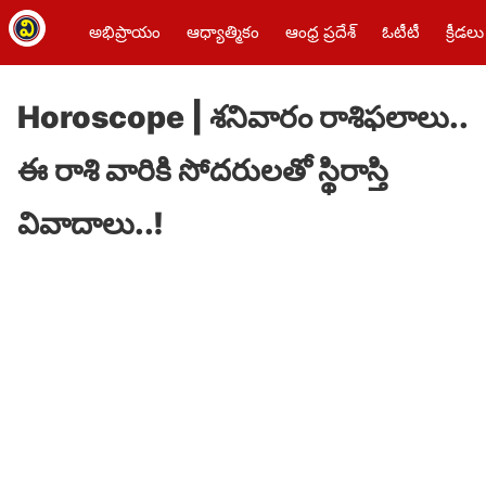
అభిప్రాయం
ఆధ్యాత్మికం
ఆంధ్ర ప్రదేశ్
ఓటీటీ
క్రీడలు
Horoscope | శ‌నివారం రాశిఫ‌లాలు..
ఈ రాశి వారికి సోదరులతో స్థిరాస్తి
వివాదాలు..!