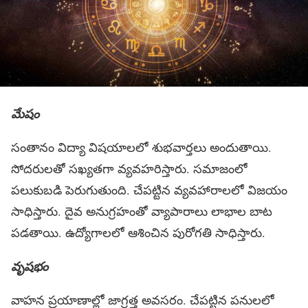
మేషం
సంతానం విద్యా విషయాలలో శుభవార్తలు అందుతాయి.
సోదరులతో సఖ్యతగా వ్యవహరిస్తారు. సమాజంలో
పలుకుబడి పెరుగుతుంది. చేపట్టిన వ్యవహారాలలో విజయం
సాధిస్తారు. దైవ అనుగ్రహంతో వ్యాపారాలు లాభాల బాట
పడతాయి. ఉద్యోగాలలో ఆశించిన పురోగతి సాధిస్తారు.
వృషభం
వాహన ప్రయాణాల్లో జాగ్రత్త అవసరం. చేపట్టిన పనులలో