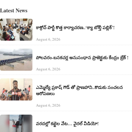
Latest News
కాక్రోచ్ పార్టీ కొత్త కార్యాచరణ..‘క్యా బోల్తీ పబ్లిక్’!
August 6, 2026
పోలవరం-బనకచర్ల అనుసంధాన ప్రాజెక్టుకు కేంద్రం బ్రేక్ !
August 6, 2026
ఎమ్మెల్యే ప్రకాష్ గౌడ్ తో ప్రాణహాని..కొడుకు సంచలన
ఆరోపణలు
August 6, 2026
వరదల్లో కట్టెల వేట… వైరల్ వీడియో!