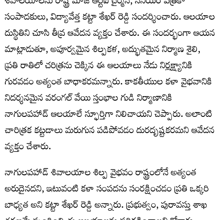
శివాలయాలను రాష్ట్ర మాజీ ఆర్టీఐ చైర్మన్, సీనియర్ పత్రికా
సంపాదకులు, విద్యావేత్త కట్టా శేఖర్ రెడ్డి సందర్శించారు. ఆలయాల
దుస్థితిని చూసి తీవ్ర ఆవేదన వ్యక్తం చేశారు. ఈ సందర్భంగా ఆయన
మాట్లాడుతూ, అపూర్వమైన శిల్పకళ, అద్భుతమైన నిర్మాణ శైలి,
ప్రతి రాతిలో చరిత్రను చెక్కిన ఈ ఆలయాలు నేడు నిర్లక్ష్యానికి
గురవడం అత్యంత బాధాకరమన్నారు. కాకతీయుల కళా వైభవానికి
నిదర్శనమైన వరంగల్ వేయి స్తంభాల గుడి నిర్మాణానికి
నాగులపహాడ్ ఆలయాలే స్ఫూర్తిగా నిలిచాయని చెప్పారు. అలాంటి
చారిత్రక కట్టడాలు మరుగున పడిపోవడం దురదృష్టకరమని ఆవేదన
వ్యక్తం చేశారు.
నాగులపహాడ్ శివాలయాల శిల్ప వైభవం రాష్ట్రంలోనే అత్యంత
అరుదైనదని, ఇటువంటి కళా సంపదను సంరక్షించడం ప్రతి ఒక్కరి
బాధ్యత అని కట్టా శేఖర్ రెడ్డి అన్నారు. ప్రభుత్వం, పురావస్తు శాఖ