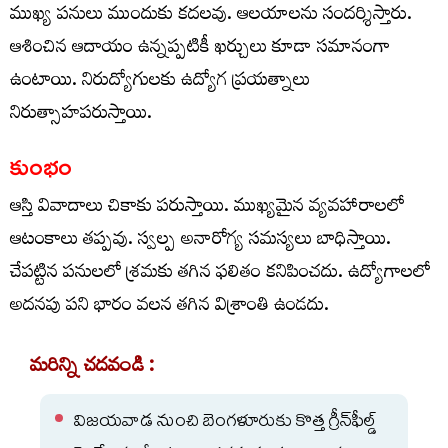
ముఖ్య పనులు ముందుకు కదలవు. ఆలయాలను సందర్శిస్తారు.
ఆశించిన ఆదాయం ఉన్నప్పటికీ ఖర్చులు కూడా సమానంగా
ఉంటాయి. నిరుద్యోగులకు ఉద్యోగ ప్రయత్నాలు
నిరుత్సాహపరుస్తాయి.
కుంభం
ఆస్తి వివాదాలు చికాకు పరుస్తాయి. ముఖ్యమైన వ్యవహారాలలో
ఆటంకాలు తప్పవు. స్వల్ప అనారోగ్య సమస్యలు బాధిస్తాయి.
చేపట్టిన పనులలో శ్రమకు తగిన ఫలితం కనిపించదు. ఉద్యోగాలలో
అదనపు పని భారం వలన తగిన విశ్రాంతి ఉండదు.
మరిన్ని చదవండి :
విజయవాడ నుంచి బెంగళూరుకు కొత్త గ్రీన్‌ఫీల్డ్‌