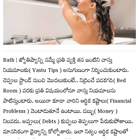
Bath | జ్యోతిష్యాన్ని న‌మ్మే ప్ర‌తి వ్య‌క్తి త‌న ఇంటిని వాస్తు
నియ‌మాల‌కు( Vastu Tips ) అనుగుణంగా నిర్మించుకుంటారు.
చెప్పుల స్టాండ్ నుంచి మొద‌లుకుంటే.. నిద్రించే ప‌డ‌క‌గ‌ది( Bed
Room ) వ‌ర‌కు ప్ర‌తి విష‌యంలోనూ వాస్తు నియ‌మాల‌ను
పాటిస్తుంటారు. అయినా కూడా వారిని ఆర్థిక క‌ష్టాలు( Financial
Problems ) వెంటాడుతూనే ఉంటాయి. డ‌బ్బు( Money )
నిల‌వ‌దు. అప్పులు( Debts ) కుప్ప‌లు తెప్ప‌లుగా పేరుకుపోతాయి.
మాన‌సికంగా ధైర్యాన్ని కోల్పోతారు. ఇలా నిత్యం ఆర్థిక క‌ష్టాల‌తో