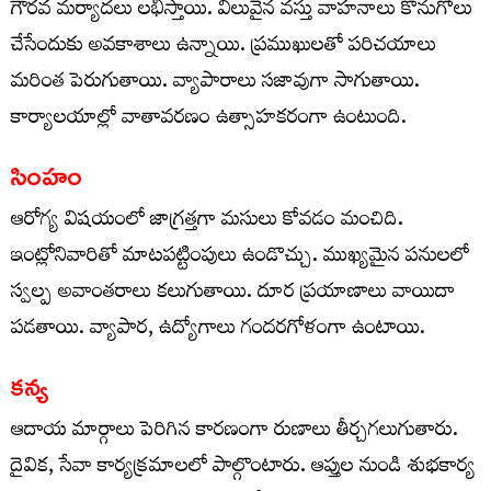
గౌరవ మర్యాదలు లభిస్తాయి. విలువైన వస్తు వాహనాలు కొనుగోలు
చేసేందుకు అవకాశాలు ఉన్నాయి. ప్రముఖులతో పరిచయాలు
మరింత పెరుగుతాయి. వ్యాపారాలు సజావుగా సాగుతాయి.
కార్యాలయాల్లో వాతావరణం ఉత్సాహకరంగా ఉంటుంది.
సింహం
ఆరోగ్య విషయంలో జాగ్రత్తగా మసులు కోవడం మంచిది.
ఇంట్లోనివారితో మాటపట్టింపులు ఉండొచ్చు. ముఖ్యమైన పనులలో
స్వల్ప అవాంతరాలు కలుగుతాయి. దూర ప్రయాణాలు వాయిదా
పడతాయి. వ్యాపార, ఉద్యోగాలు గందరగోళంగా ఉంటాయి.
కన్య
ఆదాయ మార్గాలు పెరిగిన కారణంగా రుణాలు తీర్చగలుగుతారు.
దైవిక, సేవా కార్యక్రమాలలో పాల్గొంటారు. ఆప్తుల నుండి శుభకార్య