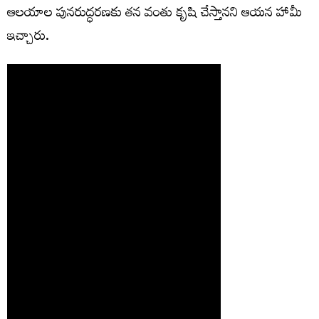
ఆలయాల పునరుద్ధరణకు తన వంతు కృషి చేస్తానని ఆయన హామీ
ఇచ్చారు.