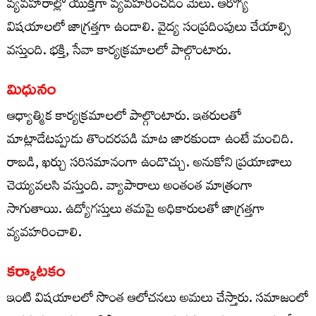
వ్యవహారాల్లో యుక్తిగా వ్యవహరించడం మేలు. ఆరోగ్య
విషయాలలో జాగ్రత్తగా ఉండాలి. వైద్య సంప్రదింపులు చేయాల్సి
వస్తుంది. భక్తి, సేవా కార్యక్రమాలలో పాల్గొంటారు.
మిధునం
ఆధ్యాత్మిక కార్యక్రమాలలో పాల్గొంటారు. ఇతరులతో
మాట్లాడేటప్పుడు తొందరపడి మాట జారకుండా ఉంటే మంచిది.
రాబడి, ఖర్చు సరిసమానంగా ఉండొచ్చు. అనుకోని ప్రయాణాలు
చెయ్యవలసి వస్తుంది. వ్యాపారాలు అంతంత మాత్రంగా
సాగుతాయి. ఉద్యోగస్తులు తమపై అధికారులతో జాగ్రత్తగా
వ్యవహరించాలి.
కర్కాటకం
ఇంటి విషయాలలో సొంత ఆలోచనలు అమలు చేస్తారు. సమాజంలో