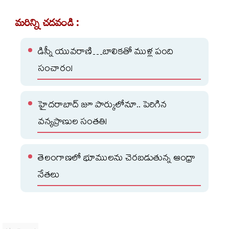
మరిన్ని చదవండి :
డిస్నీ యువరాణి…బాలికతో ముళ్ల పంది
సంచారం!
హైదరాబాద్ జూ పార్కులోనూ.. పెరిగిన
వన్యప్రాణుల సంతతి!
తెలంగాణలో భూములను చెరబడుతున్న ఆంధ్రా
నేతలు