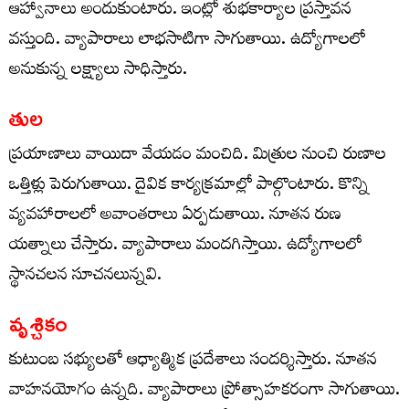
ఆహ్వానాలు అందుకుంటారు. ఇంట్లో శుభకార్యాల ప్రస్తావన
వస్తుంది. వ్యాపారాలు లాభసాటిగా సాగుతాయి. ఉద్యోగాలలో
అనుకున్న లక్ష్యాలు సాధిస్తారు.
తుల
ప్రయాణాలు వాయిదా వేయడం మంచిది. మిత్రుల నుంచి రుణాల
ఒత్తిళ్లు పెరుగుతాయి. దైవిక కార్యక్రమాల్లో పాల్గొంటారు. కొన్ని
వ్యవహారాలలో అవాంతరాలు ఏర్పడుతాయి. నూతన రుణ
యత్నాలు చేస్తారు. వ్యాపారాలు మందగిస్తాయి. ఉద్యోగాలలో
స్థానచలన సూచనలున్నవి.
వృశ్చికం
కుటుంబ సభ్యులతో ఆధ్యాత్మిక ప్రదేశాలు సందర్శిస్తారు. నూతన
వాహనయోగం ఉన్నది. వ్యాపారాలు ప్రోత్సాహకరంగా సాగుతాయి.