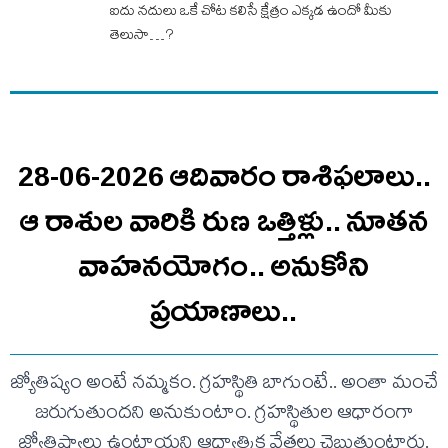
ఐదు నదులు ఒకే చోట కలిసే క్షేత్రం ఎక్కడ ఉందో మీకు
తెలుసా…?
28-06-2026 ఆదివారం రాశిఫలాలు..
ఆ రాశుల వారికి రుణ ఒత్తిళ్లు.. నూతన
వాహనయోగం.. అనుకోని
ప్రయాణాలు..
జ్యోతిష్యం అంటే నమ్మకం. గ్రహస్థితి బాగుంటే.. అంతా మంచే
జరుగుతుందని అనుకుంటాం. గ్రహస్థితుల ఆధారంగా
జ్యోతిష్యాలు ఉంటాయని ఆధ్యాత్మిక వేత్తలు చెబుతుంటారు.