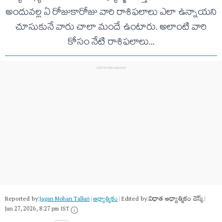
అందువ‌ల్ల ఏ రోజుకారోజు వారి రాశిఫ‌లాలు ఎలా ఉన్నాయ‌ని
చూసుకునే వారు చాలా మందే ఉంటారు. అలాంటి వారి
కోసం నేటి రాశిఫ‌లాలు...
Reported by:
Edited by:
విధాత ఆధ్యాత్మికం డెస్క్
Jagan Mohan Talluri
|
ఆధ్యాత్మికం
|
|
Jun 27, 2026, 8:27 pm IST