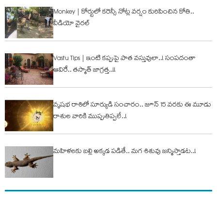
Monkey | కోర్టులో క‌రెన్సీ నోట్ల వ‌ర్షం కురిపించిన కోతి..
వీడియో వైర‌ల్
Vastu Tips | ఇంటి క‌ప్పుపై పాత వ‌స్తువులా..! సంప‌దంతా
ఆవిరే.. త‌స్మాత్ జాగ్ర‌త్త‌..!!
వృష‌భ రాశిలో సూర్యుడి సంచారం.. జూన్ 15 వ‌ర‌కు ఈ మూడు
రాశుల వారికి ముప్పుతిప్ప‌లే..!
మ‌హిళ‌ల‌కు బ‌ల్లి అక్క‌డ ప‌డితే.. మ‌గ శిశువు జ‌న్మిస్తాడ‌ట‌..!