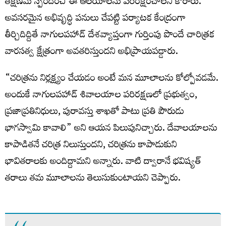
తక్షణమే స్పందించి ఈ ఆలయాలను పరిరక్షించాలని కోరారు.
అవసరమైన అభివృద్ధి పనులు చేపట్టి పర్యాటక కేంద్రంగా
తీర్చిదిద్దితే నాగులపహాడ్ దేశవ్యాప్తంగా గుర్తింపు పొందే చారిత్రక
వారసత్వ క్షేత్రంగా అవతరిస్తుందని అభిప్రాయపడ్డారు.
“చరిత్రను నిర్లక్ష్యం చేయడం అంటే మన మూలాలను కోల్పోవడమే.
అందుకే నాగులపహాడ్ శివాలయాల పరిరక్షణలో ప్రభుత్వం,
ప్రజాప్రతినిధులు, పురావస్తు శాఖతో పాటు ప్రతి పౌరుడు
భాగస్వామి కావాలి” అని ఆయన పిలుపునిచ్చారు. దేవాలయాలను
కాపాడితనే చరిత్ర నిలుస్తుందని, చరిత్రను కాపాడుకుని
భావితరాలకు అందిద్దామని అన్నారు. వాటి ద్వారానే భవిష్యత్‌
తరాలు తమ మూలాలను తెలుసుకుంటాయని చెప్పారు.