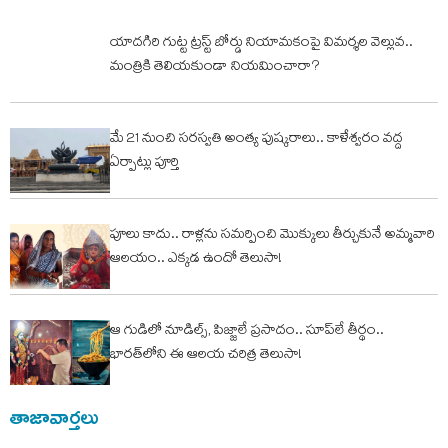
యాదగిరి గుట్ట ట్రస్ట్‌ బోర్డు నియామకంపై విమర్శల వెల్లువ..
మంత్రికి తెలియకుండా నియమించారా?
మే 21 నుంచి సరస్వతి అంత్య పుష్కరాలు.. కాళేశ్వరం వద్ద
ఏర్పాట్లు పూర్తి
పూలు కాదు.. రాళ్లను సమర్పించి మొక్కులు తీర్చుకునే అమ్మవారి
ఆలయం.. ఎక్కడ ఉందో తెలుసా!
ఆ గుడిలో నూడిల్స్, పిజ్జాలే ప్రసాదం.. సూప్‌లే తీర్థం..
భారత్‌లోని ఈ ఆలయ చరిత్ర తెలుసా!
తాజావార్తలు