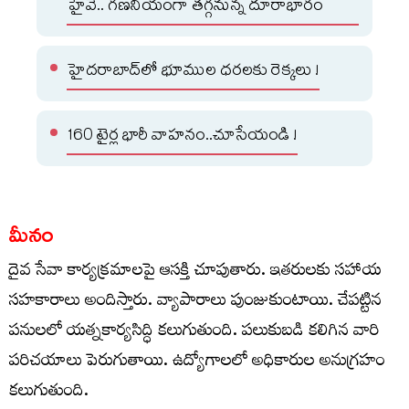
హైవే.. గణనీయంగా తగ్గనున్న దూరాభారం
హైదరాబాద్‌లో భూముల ధరలకు రెక్కలు !
160 టైర్ల భారీ వాహనం..చూసేయండి !
మీనం
దైవ సేవా కార్యక్రమాలపై ఆసక్తి చూపుతారు. ఇతరులకు సహాయ
సహకారాలు అందిస్తారు. వ్యాపారాలు పుంజుకుంటాయి. చేపట్టిన
పనులలో యత్నకార్యసిద్ధి కలుగుతుంది. పలుకుబడి కలిగిన వారి
పరిచయాలు పెరుగుతాయి. ఉద్యోగాలలో అధికారుల అనుగ్రహం
కలుగుతుంది.