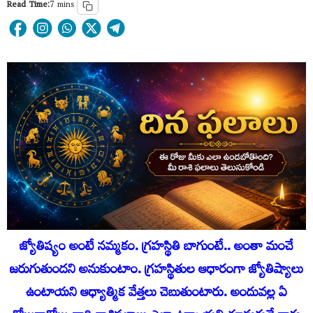
Read Time:
7 mins
జ్యోతిష్యం అంటే నమ్మకం. గ్రహస్థితి బాగుంటే.. అంతా మంచే
జరుగుతుందని అనుకుంటాం. గ్రహస్థితుల ఆధారంగా జ్యోతిష్యాలు
ఉంటాయని ఆధ్యాత్మిక వేత్తలు చెబుతుంటారు. అందువ‌ల్ల ఏ