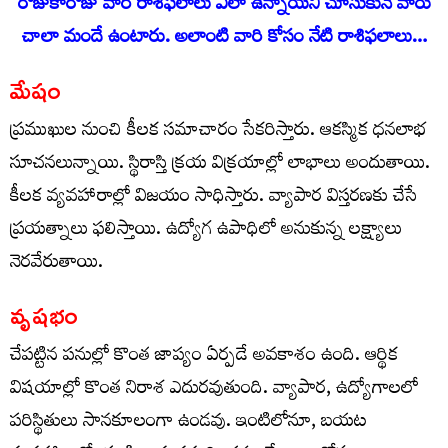
రోజుకారోజు వారి రాశిఫ‌లాలు ఎలా ఉన్నాయ‌ని చూసుకునే వారు
చాలా మందే ఉంటారు. అలాంటి వారి కోసం నేటి రాశిఫ‌లాలు…
మేషం
ప్రముఖుల నుంచి కీలక సమాచారం సేకరిస్తారు. ఆకస్మిక ధనలాభ
సూచనలున్నాయి. స్థిరాస్తి క్రయ విక్రయాల్లో లాభాలు అందుతాయి.
కీలక వ్యవహారాల్లో విజయం సాధిస్తారు. వ్యాపార విస్తరణకు చేసే
ప్రయత్నాలు ఫలిస్తాయి. ఉద్యోగ ఉపాధిలో అనుకున్న లక్ష్యాలు
నెరవేరుతాయి.
వృషభం
చేపట్టిన పనుల్లో కొంత జాప్యం ఏర్పడే అవకాశం ఉంది. ఆర్థిక
విషయాల్లో కొంత నిరాశ ఎదురవుతుంది. వ్యాపార, ఉద్యోగాలలో
పరిస్థితులు సానకూలంగా ఉండవు. ఇంటిలోనూ, బయట