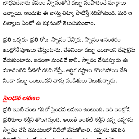
బాధ‌ప‌డేవారు కేవ‌లం స్నానంతోనే డ‌బ్బు సంపాదించే మార్గాలు
ఉన్నాయి. అందుకు ఈ వాస్తు చిట్కా పాటిస్తే స‌రిపోతుంది. మ‌రి ఆ
చిట్కాలు ఏంటో ఈ క‌థ‌నంలో తెలుసుకుందాం.
ప్ర‌తి ఒక్క‌రూ ప్ర‌తి రోజు స్నానం చేస్తారు. స్నానం అనంత‌రం
ఇంట్లోనే పూజ‌లు చేస్తుంటారు. చేతినిండా డ‌బ్బు ఉండాల‌ని దేవుళ్ల‌ను
వేడుకుంటారు. ఇదంతా మంచిదే కానీ.. స్నానం చేసిన‌ప్పుడు ఈ
మూడింటిని నీటిలో క‌లిపి చేస్తే.. ఆర్థిక క‌ష్టాలు తొల‌గిపోయి చేతి
నిండా డ‌బ్బు ఉంటుంద‌ని వాస్తు పండితులు చెబుతున్నారు.
సైంధవ లవణం
ప్ర‌తి ఇంటి వంట గ‌దిలో సైంధ‌వ ల‌వ‌ణం ఉంటుంది. ఇది ఇంట్లోని
ప్ర‌తికూల శ‌క్తిని తొల‌గిస్తుంది. అయితే ఇంత‌టి శ‌క్తిని ఉన్న ఉప్పును
స్నానం చేసే స‌మ‌యంలో నీటిలో వేసుకోవాలి. ఉప్పును క‌లిపిన