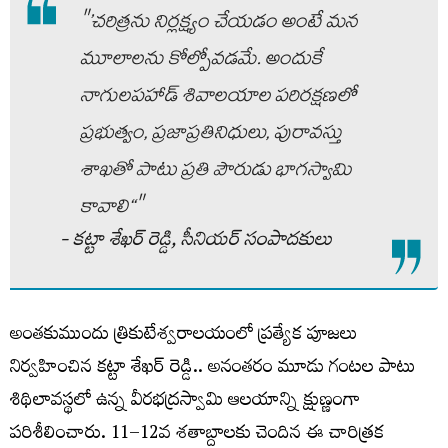
"’చరిత్రను నిర్లక్ష్యం చేయడం అంటే మన
మూలాలను కోల్పోవడమే. అందుకే
నాగులపహాడ్ శివాలయాల పరిరక్షణలో
ప్రభుత్వం, ప్రజాప్రతినిధులు, పురావస్తు
శాఖతో పాటు ప్రతి పౌరుడు భాగస్వామి
కావాలి‘‘"
- కట్టా శేఖర్‌ రెడ్డి, సీనియర్‌ సంపాదకులు
అంతకుముందు త్రికుటేశ్వరాలయంలో ప్రత్యేక పూజలు
నిర్వహించిన కట్టా శేఖర్ రెడ్డి.. అనంతరం మూడు గంటల పాటు
శిథిలావస్థలో ఉన్న వీరభద్రస్వామి ఆలయాన్ని క్షుణ్ణంగా
పరిశీలించారు. 11–12వ శతాబ్దాలకు చెందిన ఈ చారిత్రక