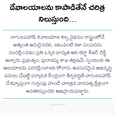
దేవాలయాలను కాపాడితేనే చరిత్ర
నిలుస్తుంది…
నాగులపహాడ్ శివాలయాల శిల్ప వైభవం రాష్ట్రంలోనే
అత్యంత అరుదైనదని, ఇటువంటి కళా సంపదను
సంరక్షించడం ప్రతి ఒక్కరి బాధ్యత అని కట్టా శేఖర్ రెడ్డి
అన్నారు. ప్రభుత్వం, పురావస్తు శాఖ తక్షణమే స్పందించి ఈ
ఆలయాలను పరిరక్షించాలని కోరారు. అవసరమైన అభివృద్ధి
పనులు చేపట్టి పర్యాటక కేంద్రంగా తీర్చిదిద్దితే నాగులపహాడ్
దేశవ్యాప్తంగా గుర్తింపు పొందే చారిత్రక వారసత్వ క్షేత్రంగా
అవతరిస్తుందని అభిప్రాయపడ్డారు.