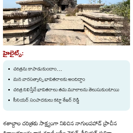
హైలైట్స్:
చరిత్రను కాపాడుకుందాం…
మన వారసత్వాన్ని భావితరాలకు అందిద్దాం
చరిత్ర నిలిస్తేనే భావితరాలు తమ మూలాలను తెలుసుకుంటాయి
సీనియర్ సంపాదకులు కట్టా శేఖర్ రెడ్డి
శతాబ్దాల చరిత్రకు సాక్ష్యంగా నిలిచిన నాగులపహాడ్ ప్రాచీన