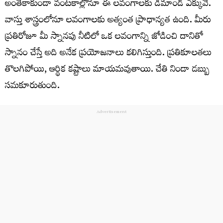
అంతేకాకుండా వంట‌కాల్లోనూ ఈ ల‌వంగాల‌కు డిమాండ్ ఎక్కువే.
వాస్తు శాస్త్రంలోనూ ల‌వంగాల‌కు అత్యంత ప్రాధాన్య‌త ఉంది. మీరు
ప్రతిరోజూ మీ స్నానపు నీటిలో ఒక లవంగాన్ని జోడించి దానితో
స్నానం చేస్తే అది అనేక ప్రయోజనాలు కలిగిస్తుంది. ప్రతికూలతలు
తొల‌గిపోయి, ఆర్థిక క‌ష్టాలు మాయ‌మ‌వుతాయి. చేతి నిండా డ‌బ్బు
స‌మ‌కూరుతుంది.