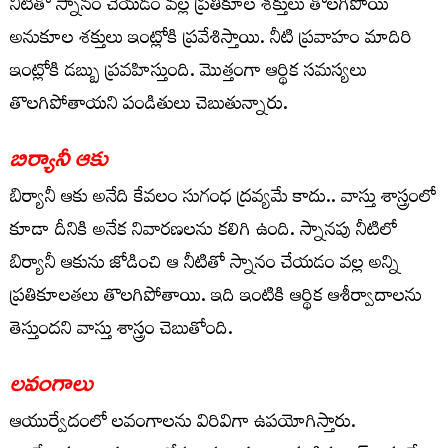
నీటితో స్నానం చేయ‌డం వ‌ల్ల ప్ర‌తికూల శ‌క్తులు తొల‌గిపోయి
అనుకూల శ‌క్తులు ఇంట్లోకి ప్రవేశిస్తాయి. నీటి ప్ర‌వాహం మాదిరి
ఇంట్లోకి డ‌బ్బు ప్ర‌వ‌హిస్తుంది. మొత్తంగా ఆర్థిక స‌మ‌స్య‌లు
తొల‌గిపోతాయ‌ని పండితులు చెబుతున్నారు.
బిర్యానీ ఆకు
బిర్యానీ ఆకు అనేది కేవలం సుగంధ ద్రవ్యమే కాదు.. వాస్తు శాస్త్రంలో
కూడా దీనికి అనేక నివారణలను కలిగి ఉంది. స్నానపు నీటిలో
బిర్యానీ ఆకును జోడించి ఆ నీటితో స్నానం చేయడం వల్ల అన్ని
ప్రతికూలతలు తొలగిపోతాయి. ఇది ఇంటికి ఆర్థిక ఆశీర్వాదాలను
తెస్తుందని వాస్తు శాస్త్రం చెబుతోంది.
లవంగాలు
ఆయుర్వేదంలో ల‌వంగాల‌ను విరివిగా ఉప‌యోగిస్తారు.