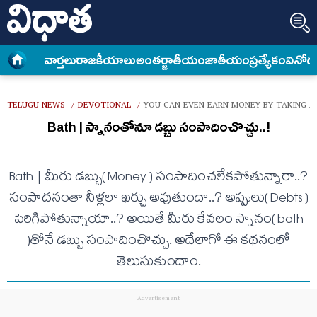
వార్త‌లు
రాజకీయాలు
అంత‌ర్జాతీయం
జాతీయం
ప్రత్యేకం
వినోద
TELUGU NEWS
DEVOTIONAL
YOU CAN EVEN EARN MONEY BY TAKING A
/
/
Bath | స్నానంతోనూ డ‌బ్బు సంపాదించొచ్చు..!
Bath | మీరు డ‌బ్బు( Money ) సంపాదించ‌లేక‌పోతున్నారా..?
సంపాద‌నంతా నీళ్ల‌లా ఖ‌ర్చు అవుతుందా..? అప్పులు( Debts )
పెరిగిపోతున్నాయా..? అయితే మీరు కేవ‌లం స్నానం( bath
)తోనే డ‌బ్బు సంపాదించొచ్చు. అదేలాగో ఈ క‌థ‌నంలో
తెలుసుకుందాం.