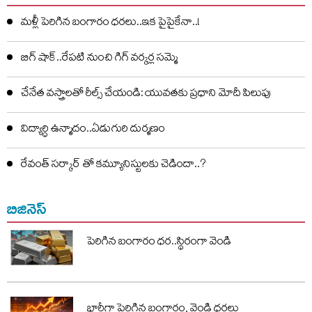
మళ్లీ పెరిగిన బంగారం ధరలు..ఇక పైపైకేనా..!
బిగ్ షాక్..రేపటి నుంచి గిగ్ వర్కర్ల సమ్మె
చేనేత వస్త్రాలతో రీల్స్ చేయండి: యువతకు ప్రధాని మోదీ పిలుపు
విద్యార్ధి ఉన్మాదం..ఏడుగురి దుర్మణం
రేవంత్ సర్కార్ తో కమ్యూనిస్టులకు చెడిందా..?
బిజినెస్
పెరిగిన బంగారం ధర..స్థిరంగా వెండి
భారీగా పెరిగిన బంగారం, వెండి ధరలు