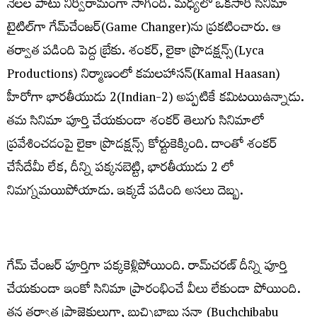
నెలల పాటు నిర్విరామంగా సాగింది. మధ్యలో ఒకసారి సినిమా
టైటిల్​గా గేమ్​చేంజర్​(Game Changer)ను ప్రకటించారు. ఆ
తర్వాత పడింది పెద్ద బ్రేకు. శంకర్​, లైకా ప్రొడక్షన్స్​(Lyca
Productions) నిర్మాణంలో కమలహాసన్(Kamal Haasan)​
హీరోగా భారతీయుడు 2(Indian-2) అప్పటికే కమిటయిఉన్నాడు.
తమ సినిమా పూర్తి చేయకుండా శంకర్​ తెలుగు సినిమాలో
ప్రవేశించడంపై లైకా ప్రొడక్షన్స్​ కోర్టుకెక్కింది. దాంతో శంకర్​
చేసేదేమీ లేక, దీన్ని పక్కనబెట్టి, భారతీయుడు 2 లో
నిమగ్నమయిపోయాడు. ఇక్కడే పడింది అసలు దెబ్బ.
గేమ్
చేంజర్
పూర్తిగా పక్కకెళ్లిపోయింది. రామ్
చరణ్
దీన్ని పూర్తి
చేయకుండా ఇంకో సినిమా ప్రారంభించే వీలు లేకుండా పోయింది.
తన తర్వాత ప్రాజెక్టులుగా, బుచ్చిబాబు సనా (Buchchibabu