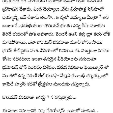
రంగంలోకి దిగి ..కొరియన్ కనకరాజు సినిమా కోసం తనవంతు
ప్రమోషన్ చేశాడు. ఎంది దెయ్యాలు..నేను విరూపాక్ష సినిమాలో
దెయ్యాన్ని లవ్ చేశాను తెలుసా.. తొక్కలో దెయ్యాలు ఏంట్రా’’ అని
అంటూనే..భయభయంగా కొరియన్ భూతం ఉన్న సీసా మూతను
తెరిచే భయంతో షాక్ అవుతాడు. వెంటనే అతని కళ్లు బ్లూ కలర్ లోకి
మారిపోతాయి. ఇలా కొరియన్ కనకరాజు మూవీ కోసం సాయి
ధరమ్ తేజ్ సైతం ను ఓ వీడియోలో కనిపించాడు. మొత్తంగా సినిమా
కోసం నటినటులు అంతా తమదైన వీడియోలను వదులుతూ
ప్రమోషన్ డోస్ పెంచడం విశేషం. వరుస సినిమాల ఫెయిల్యూర్ తో
నిరాశలో ఉన్న వరుణ్ తేజ్ ఈ దఫా మేర్లపాక గాంధీ దర్శకత్వంలో
కామెడీ హర్రర్ కథతో ప్రేక్షకుల ముందుకు వస్తున్నాడు.
కొరియన్ కనకరాజు ఆగస్టు 7 న వస్తున్నాడు…
ఈ మాట చెప్పడానికి ఎన్ని వేరియేషన్స్ వాడారో చూడండి..