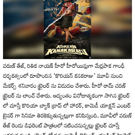
వరుణ్ తేజ్, రితిక నాయక్ హీరో హీరోయిన్లుగా మేర్లపాక గాంధీ
దర్శకత్వంలో రూపొందిన ‘కొరియన్ కనకరాజు’ మూవీ నుంచి
మేకర్స్ శనివారం ట్రైలర్ ను విడుదల చేశారు. హీరో రామ్ చరణ్
ట్రైలర్ ను లాంచ్ చేశారు. ఆద్యంతం వినోదాత్మకంగా సాగిన ట్రైలర్
లో చూస్తే కొరియా బ్యాక్ డ్రాప్ లో హారర్, కామెడీ యాక్షన్ ఎంటర్
టైనర్ గా సినిమా తెరకెక్కుతున్నట్లుగా కనిపిస్తుంది. మూవీలో వరుణ్
తేజ్ రెండు డిఫరెంట్ పాత్రలలో నటించనున్నట్లు ట్రైలర్ చూస్తే