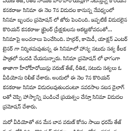
వరుణ్ తేజ్, రితీక నాయక్ హీరోహీరోయిన్లుగా నటిస్తున్న కొరియన్
కనకరాజు సినిమా ఈ నెల 7న విడుదల కానున్న నేపథ్యంలో
సినిమా బృందం ప్రమోషన్ లో జోరు పెంచింది. ఇప్పటికే విడుదలైన
కొరియన్ కనకరాజు ట్రైలర్ ప్రేక్షకులను ఆకట్టుకోవడంతో…
సినిమాపై అంచనాలు పెంచేసింది. హర్రర్, కామెడీ, యాక్షన్ ఎంటర్
టైనర్ గా నిర్మితమవుతున్న ఈ సినిమాలో హాస్య నటుడు సత్య కీలక
పాత్రలో సందడి చేయనున్నారు. సినిమా ప్రమోషన్ లో భాగంగా
తాజాగా హీరోహీరోయిన్లు వరుణ్ తేజ్, రీతిక, నటుడు సత్యలు ఓ
వీడియోను రిలీజ్ చేశారు. అందులో ఈ నెల 7న కొరియన్
కనకరాజు సినిమా విడుదలవుతుందంటూ నవరసాల నటన డైలాగ్
లతో చెప్పి హాస్యాన్ని పండించే ప్రయత్నం చేస్తూ సినిమా విడుదల
ప్రమోషన్ చేశారు.
మరో వీడియోతో తన మేన బావ వరుణ్ కోసం సాయి ధరమ్ తేజ్