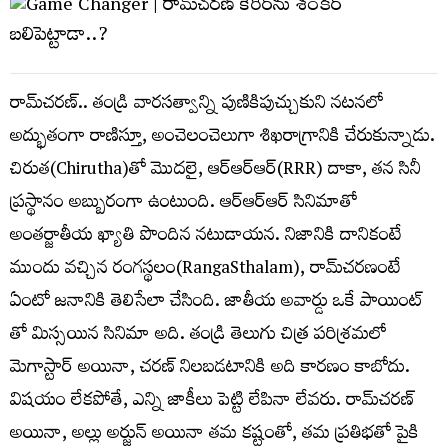
రామ్​చరణ్​.. తండ్రి వారసత్వాన్ని పుణికిపుచ్చుకుని నటనలో
అద్భుతంగా రాణిస్తూ, అంచెలంచెలుగా శిఖరాగ్రానికి చేరుకున్నాడు.
చిరుత(Chirutha)తో మొదలై, ఆర్ఆర్​ఆర్(RRR) దాకా, తన సినీ
ప్రస్థానం అబ్బురంగా ఉంటుంది. ఆర్​ఆర్​ఆర్​ సినిమాతో
అంతర్జాతీయ ఖ్యాతి పొందిన నటుడాయన. నిజానికి దానికంటే
ముందు వచ్చిన రంగస్థలం(RangaSthalam), రామ్​చరణంటే
ఏంటో జనానికి తెలిసేలా చేసింది. జాతీయ అవార్డు ఒకే పాయింట్​
తో మిస్సయిన సినిమా అది. తండ్రి తెలుగు చిత్ర పరిశ్రమలో
మెగాస్టార్​ అయినా, చరణ్​ నిలబడటానికి అది కారణం కాబోదు.
విషయం లేకపోతే, ఎన్ని జాకీలు పెట్టి లేపినా లేవరు. రామ్​చరణ్​
అయినా, అల్లు అర్జున్​ అయినా తమ కష్టంతో, తమ ప్రతిభతో పైకి