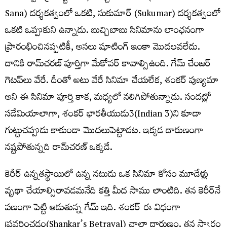
Sana) దర్శకత్వంలో ఒకటి, సుకుమార్
(Sukumar) దర్శకత్వంలో
ఒకటి ఒప్పుకుని ఉన్నాడు. బుచ్చిబాబు సినిమాను లాంఛనంగా
ప్రారంభించినప్పటికీ, అసలు షూటింగ్
ఇంకా మొదలవలేదు.
దానికి రామ్
చరణ్
పూర్తిగా మేకోవర్
కావాల్సిఉంది. గేమ్
చేంజర్
గెటప్
లు వేరే. దీంతో అటు వేరే సినిమా చేయలేక, శంకర్
పుణ్యమా
అని ఈ సినిమా పూర్తి కాక, మధ్యలో నలిగిపోతున్నాడు. సందట్లో
సడేమియాలాగా, శంకర్
భారతీయుడు3(Indian 3)ని కూడా
గుట్టుచప్పుడు కాకుండా మొదలుపెట్టాడట. ఇక్కడ దారుణంగా
నష్టపోతున్నది రామ్
చరణ్
ఒక్కడే.
కెరీర్
ఉన్నతస్థాయిలో ఉన్న నటుడు ఒక సినిమా కోసం మూడేళ్లు
వృథా చేయాల్సిరావడమనేది కత్తి మీద సాము లాంటిది. తన కెరీర్
నే
పణంగా పెట్టి ఆడుతున్న గేమ్
ఇది. శంకర్
ఈ విధంగా
ప్రవర్తించడం(Shankar’s Betrayal) చాలా దారుణం. తన స్వార్థం