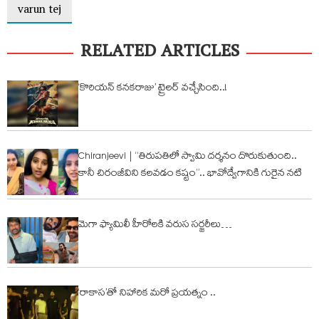
varun tej
RELATED ARTICLES
‘కొరియన్ కనకరాజు’ ట్రైలర్ వచ్చేసింది..!
Chiranjeevi | “తిరుపతిలో స్వామి దర్శనం దొరుకుతుంది..
కానీ చిరంజీవిని కలవడం కష్టం”.. భావోద్వేగానికి గురైన నటి
మెగా ఫ్యామిలీ హీరోల‌కి వరుస సర్జరీలు…
‘రాకాస’తో నిహారిక మరో ప్రయత్నం ..