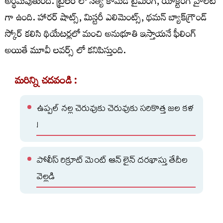
అర్థమవుతుంది. ట్రైలర్ లో సత్య కామెడీ టైమింగ్, యాక్టింగ్ హైలెట్
గా ఉంది. హారర్ షాట్స్, మిస్టరీ ఎలిమెంట్స్, థమన్ బ్యాక్‌గ్రౌండ్
స్కోర్ కలిసి థియేటర్లలో మంచి అనుభూతి ఇస్తాయనే ఫీలింగ్
అయితే మూవీ లవర్స్ లో కనిపిస్తుంది.
మరిన్ని చదవండి :
ఉప్పల్ నల్ల చెరువుకు చెరువుకు సరికొత్త జల కళ
!
పోలీస్ రిక్రూట్ మెంట్ ఆన్ లైన్ దరఖాస్తు తేదీల
వెల్లడి