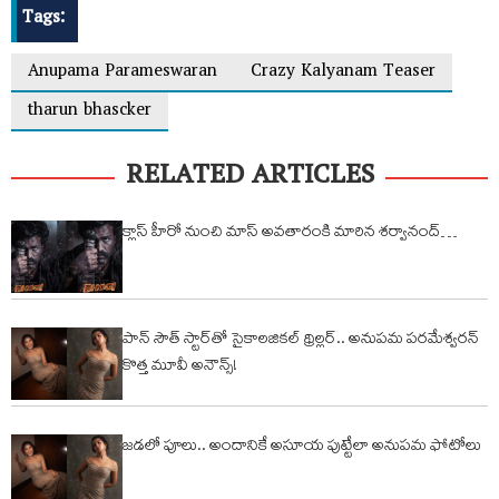
Tags:
Anupama Parameswaran
Crazy Kalyanam Teaser
tharun bhascker
RELATED ARTICLES
క్లాస్ హీరో నుంచి మాస్ అవతారంకి మారిన శ‌ర్వానంద్…
పాన్‌ సౌత్ స్టార్‌తో సైకాలజికల్ థ్రిల్లర్.. అనుపమ పరమేశ్వరన్
కొత్త మూవీ అనౌన్స్!
జడలో పూలు.. అందానికే అసూయ పుట్టేలా అనుపమ ఫోటోలు