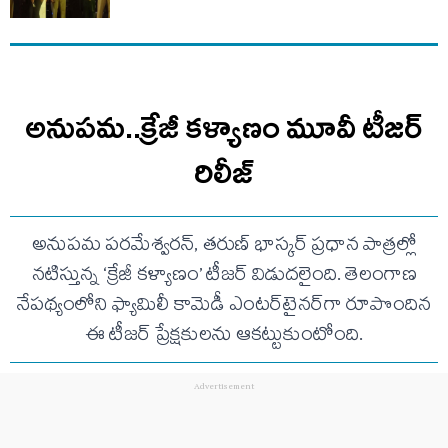
అనుపమ..క్రేజీ కళ్యాణం మూవీ టీజర్
రిలీజ్
అనుపమ పరమేశ్వరన్, తరుణ్ భాస్కర్ ప్రధాన పాత్రల్లో
నటిస్తున్న ‘క్రేజీ కళ్యాణం’ టీజర్ విడుదలైంది. తెలంగాణ
నేపథ్యంలోని ఫ్యామిలీ కామెడీ ఎంటర్‌టైనర్‌గా రూపొందిన
ఈ టీజర్ ప్రేక్షకులను ఆకట్టుకుంటోంది.