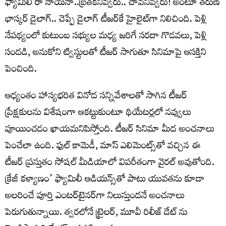
ఫ్యామిలీ రా నాయనా..బ్రతకనివ్వరు.. చావనివ్వరు! అంటూ తరుణ్
భాస్కర్ డైలాగ్.. చెప్పే డైలాగ్ టీజర్‌కే హైలైట్‌గా నిలిచింది. పెళ్లి
నేపథ్యంలో కుటుంబ సభ్యుల మధ్య జరిగే సరదా గొడవలు, పెళ్లి
సందడి, అనుకోని ట్విస్టులతో టీజర్ సాగుతూ సినిమాపై ఆసక్తిని
పెంచింది.
ఆధ్యంతం హాస్యభరిత వినోద సన్నివేశాలతో సాగిన టీజర్
ప్రేక్షకులను విశేషంగా ఆకట్టుకుంటూ థియేటర్లలో నవ్వులు
పూయించడం ఖాయమనిపిస్తోంది. టీజర్ సినిమా మీద అంచనాలు
పెంచేలా ఉంది. ఫుల్ కామెడీ, మాస్ ఎలిమెంట్స్‌తో వచ్చిన ఈ
టీజర్ ప్రస్తుతం సోషల్ మీడియాలో విపరీతంగా వైరల్ అవుతోంది.
క్రేజీ కళ్యాణం’ ఫ్యామిలీ ఆడియన్స్‌తో పాటు యువతను కూడా
అలరించే పూర్తి ఎంటర్‌టైనర్‌గా నిలుస్తుందనే అంచనాలు
పెరుగుతున్నాయి. త్వరలోనే ట్రైలర్, మూవీ రిలీజ్ డేట్ ను