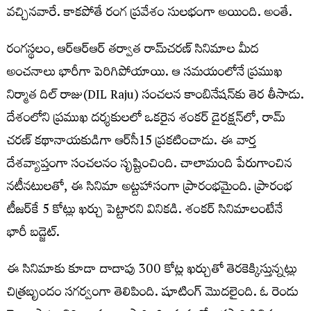
వచ్చినవారే. కాకపోతే రంగ ప్రవేశం సులభంగా అయింది. అంతే.
రంగస్థలం, ఆర్​ఆర్​ఆర్​ తర్వాత రామ్​చరణ్​ సినిమాల మీద
అంచనాలు భారీగా పెరిగిపోయాయి. ఆ సమయంలోనే ప్రముఖ
నిర్మాత దిల్​ రాజు(DIL Raju) సంచలన కాంబినేషన్​కు తెర తీసాడు.
దేశంలోని ప్రముఖ దర్శకులలో ఒకరైన శంకర్​ డైరక్షన్​లో, రామ్​
చరణ్​ కథానాయకుడిగా ఆర్​సీ15 ప్రకటించాడు. ఈ వార్త
దేశవ్యాప్తంగా సంచలనం సృష్టించింది. చాలామంది పేరుగాంచిన
నటీనటులతో, ఈ సినిమా అట్టహాసంగా ప్రారంభమైంది. ప్రారంభ
టీజర్​కే 5 కోట్లు ఖర్చు పెట్టారని వినికడి. శంకర్​ సినిమాలంటేనే
భారీ బడ్జెట్​.
ఈ సినిమాకు కూడా దాదాపు 300 కోట్ల ఖర్చుతో తెరకెక్కిస్తున్నట్లు
చిత్రబృందం సగర్వంగా తెలిపింది. షూటింగ్​ మొదలైంది. ఓ రెండు