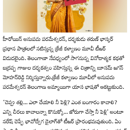
హీరోయిన్ అనుపమ పరమేశ్వరన్, దర్శకుడు తరుణ్ భాస్కర్
ప్రధాన పాత్రలలో నటిస్తున్న క్రేజీ కళ్యాణం మూవీ టీజర్
విడుదలైంది. తెలంగాణా నేపధ్యంలో సాగనున్న వినోదాత్మక కథతో
బద్రప్ప గాజుల దర్శకత్వం వహిస్తున్న ఈ చిత్రాన్ని బూసమ్ జగన్
మోహన్‌రెడ్డి నిర్మిస్తున్నారు.క్రేజీ కళ్యాణం మూవీలో అనుపమ
పరమేశ్వరన్ తెలంగాణ అమ్మాయిగా యాస భాషతో ఆకట్టుకుంది.
‘చెప్పు తల్లి… ఎలా చేయాలి నీ పెళ్లి? ఎంత బంగారం కావాలి?
ఎన్ని చీరలు కావాలన్నా కొనుక్కో… జోరుగా చేస్తా నీ పెళ్లి’ అంటూ
నరేష్ చెప్పే భావోద్వేగ డైలాగ్‌తో టీజర్ ప్రారంభమవుతుంది. ఏం