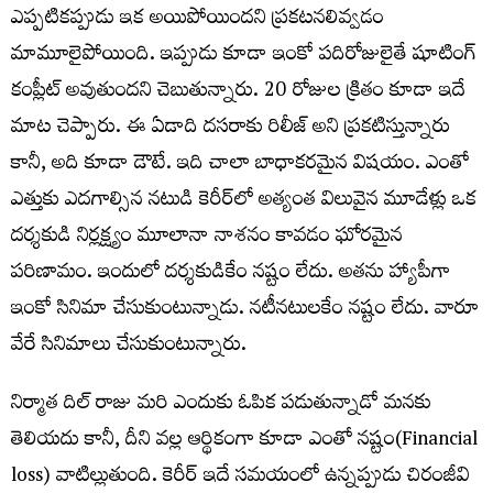
ఎప్పటికప్పుడు ఇక అయిపోయిందని ప్రకటనలివ్వడం
మామూలైపోయింది. ఇప్పుడు కూడా ఇంకో పదిరోజులైతే షూటింగ్
కంప్లీట్ అవుతుందని చెబుతున్నారు. 20 రోజుల క్రితం కూడా ఇదే
మాట చెప్పారు. ఈ ఏడాది దసరాకు రిలీజ్
అని ప్రకటిస్తున్నారు
కానీ, అది కూడా డౌటే. ఇది చాలా బాధాకరమైన విషయం. ఎంతో
ఎత్తుకు ఎదగాల్సిన నటుడి కెరీర్
లో అత్యంత విలువైన మూడేళ్లు ఒక
దర్శకుడి నిర్లక్ష్యం మూలానా నాశనం కావడం ఘోరమైన
పరిణామం. ఇందులో దర్శకుడికేం నష్టం లేదు. అతను హ్యాపీగా
ఇంకో సినిమా చేసుకుంటున్నాడు. నటీనటులకేం నష్టం లేదు. వారూ
వేరే సినిమాలు చేసుకుంటున్నారు.
నిర్మాత దిల్
రాజు మరి ఎందుకు ఓపిక పడుతున్నాడో మనకు
తెలియదు కానీ, దీని వల్ల ఆర్థికంగా కూడా ఎంతో నష్టం(Financial
loss) వాటిల్లుతుంది. కెరీర్
ఇదే సమయంలో ఉన్నప్పుడు చిరంజీవి