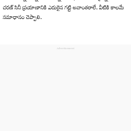
చరణ్
సినీ ప్రయాణానికి ఎదురైన గట్టి అవాంతరాలే. వీటికి కాలమే
సమాధానం చెప్పాలి.