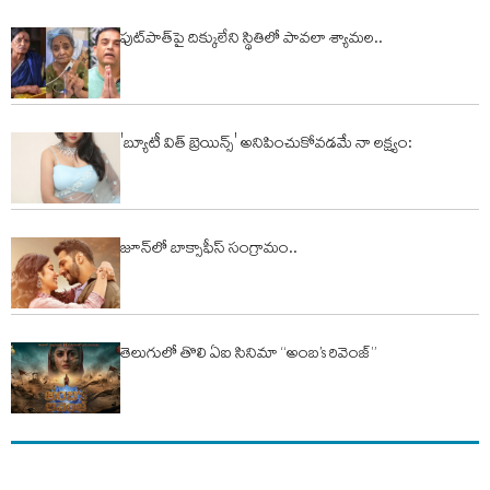
ఫుట్‌పాత్‌పై దిక్కులేని స్థితిలో పావలా శ్యామల..
'బ్యూటీ విత్ బ్రెయిన్స్' అనిపించుకోవడమే నా లక్ష్యం:
జూన్‌లో బాక్సాఫీస్ సంగ్రామం..
తెలుగులో తొలి ఏఐ సినిమా “అంబ’s రివెంజ్”