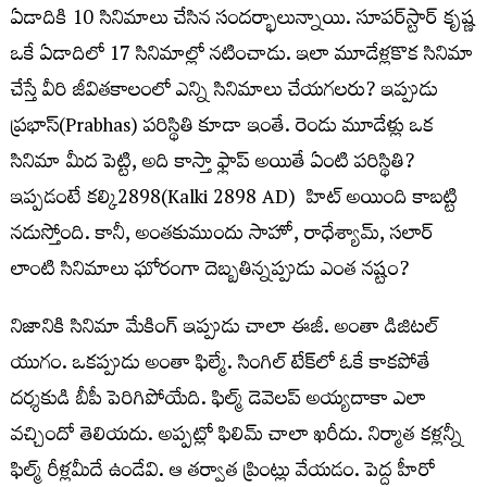
ఏడాదికి 10 సినిమాలు చేసిన సందర్భాలున్నాయి. సూపర్
స్టార్
కృష్ణ
ఒకే ఏడాదిలో 17 సినిమాల్లో నటించాడు. ఇలా మూడేళ్లకొక సినిమా
చేస్తే వీరి జీవితకాలంలో ఎన్ని సినిమాలు చేయగలరు? ఇప్పుడు
ప్రభాస్
​(Prabhas)
పరిస్థితి కూడా ఇంతే. రెండు మూడేళ్లు ఒక
సినిమా మీద పెట్టి, అది కాస్తా ఫ్లాప్
అయితే ఏంటి పరిస్థితి?
ఇప్పడంటే కల్కి2898(Kalki 2898 AD) హిట్
అయింది కాబట్టి
నడుస్తోంది. కానీ, అంతకుముందు సాహో, రాధేశ్యామ్
, సలార్
లాంటి సినిమాలు ఘోరంగా దెబ్బతిన్నప్పుడు ఎంత నష్టం?
నిజానికి సినిమా మేకింగ్
ఇప్పుడు చాలా ఈజీ. అంతా డిజిటల్
యుగం. ఒకప్పుడు అంతా ఫిల్మే. సింగిల్
టేక్
లో ఓకే కాకపోతే
దర్శకుడి బీపీ పెరిగిపోయేది. ఫిల్మ్
డెవెలప్
అయ్యదాకా ఎలా
వచ్చిందో తెలియదు. అప్పట్లో ఫిలిమ్
చాలా ఖరీదు. నిర్మాత కళ్లన్నీ
ఫిల్మ్
రీళ్లమీదే ఉండేవి. ఆ తర్వాత ప్రింట్లు వేయడం. పెద్ద హీరో