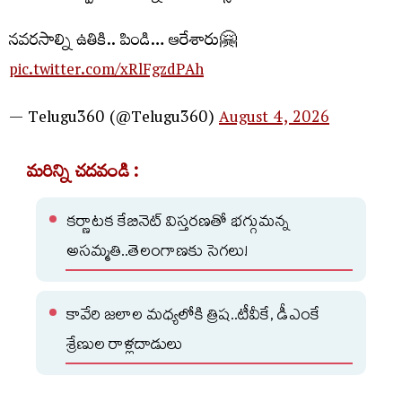
నవరసాల్ని ఉతికి.. పిండి… ఆరేశారు🤗
pic.twitter.com/xRlFgzdPAh
— Telugu360 (@Telugu360)
August 4, 2026
మరిన్ని చదవండి :
కర్ణాటక కేబినెట్ విస్తరణతో భగ్గుమన్న
అసమ్మతి..తెలంగాణకు సెగలు!
కావేరి జలాల మధ్యలోకి త్రిష..టీవీకే, డీఎంకే
శ్రేణుల రాళ్లదాడులు