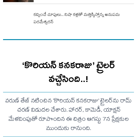
కవ్వించే చూపులు.. నిషా కళ్లతో మత్తెక్కిస్తోన్న అనుపమ
పరమేశ్వరన్
‘కొరియన్ కనకరాజు’ ట్రైలర్
వచ్చేసింది..!
వరుణ్ తేజ్ నటించిన ‘కొరియన్ కనకరాజు’ ట్రైలర్‌ను రామ్
చరణ్ విడుదల చేశారు. హారర్, కామెడీ, యాక్షన్
మేళవింపుతో రూపొందిన ఈ చిత్రం ఆగస్టు 7న ప్రేక్షకుల
ముందుకు రానుంది.