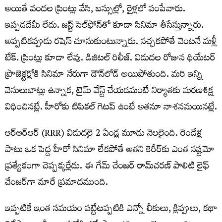
అయితే వందల ప్రింట్లు వేసి, బస్సుల్లో, రైళ్లలో పంపేవారు.
ఇప్పడదేమీ లేదు. జస్ట్
సెల్
ఫోన్
తో కూడా సినిమా తీసేస్తున్నారు.
అప్పటికప్పుడు రషెస్
చూసుకుంటున్నారు. నచ్చకపోతే వెంటనే మళ్లీ
టేక్
. ప్రింట్లు కూడా లేవు. డిజిటల్
రిలీజ్
. విడుదల రోజున థియేటర్
ప్రొజెక్టర్లోకి సినిమా నేరుగా డౌన్
లోడ్
అయిపోతుంది. మరి ఇన్ని
వెసులుబాట్లు ఉన్నాక, టైమ్
వేస్ట్
చేయడమంటే నిర్మాతకు మరణశిక్ష
విధించినట్లే. హీరోకు టిపికల్
గెటప్
ఉంటే అతనూ నాశనమయినట్లే.
ఆర్
ఆర్
ఆర్
(RRR) విడుదలై 2 ఏండ్ల మూడు నెలలైంది. రెండేళ్ల
పాటు ఒక పెద్ద హీరో సినిమా లేకపోతే అతని కెరీర్
కు ఎంత నష్టమో
ప్రత్యేకంగా చెప్పక్కర్లేదు. ఈ గేమ్
చేంజర్
రామ్
చరణ్
పాలిటి లైఫ్
చేంజర్
గా మారే ప్రమాదముంది.
ఇప్పటికే ఇంత సమయం పట్టేటప్పటికి ఎన్నో లీకులు, క్లిప్పులు, కథా