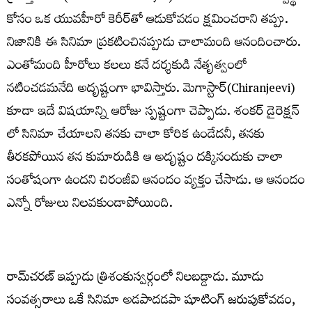
కోసం ఒక యువహీరో కెరీర్
తో ఆడుకోవడం క్షమించరాని తప్పు.
నిజానికి ఈ సినిమా ప్రకటించినప్పుడు చాలామంది ఆనందించారు.
ఎంతోమంది హీరోలు కలలు కనే దర్శకుడి నేతృత్వంలో
నటించడమనేది అదృష్టంగా భావిస్తారు. మెగాస్టార్
​(Chiranjeevi)
కూడా ఇదే విషయాన్ని ఆరోజు స్పష్టంగా చెప్పాడు. శంకర్
డైరెక్షన్
లో సినిమా చేయాలని తనకు చాలా కోరిక ఉండేదనీ, తనకు
తీరకపోయిన తన కుమారుడికి ఆ అదృష్టం దక్కినందుకు చాలా
సంతోషంగా ఉందని చిరంజీవి ఆనందం వ్యక్తం చేసాడు. ఆ ఆనందం
ఎన్నో రోజులు నిలవకుండాపోయింది.
రామ్
చరణ్
ఇప్పుడు త్రిశంకుస్వర్గంలో నిలబడ్డాడు. మూడు
సంవత్సరాలు ఒకే సినిమా అడపాదడపా షూటింగ్
జరుపుకోవడం,