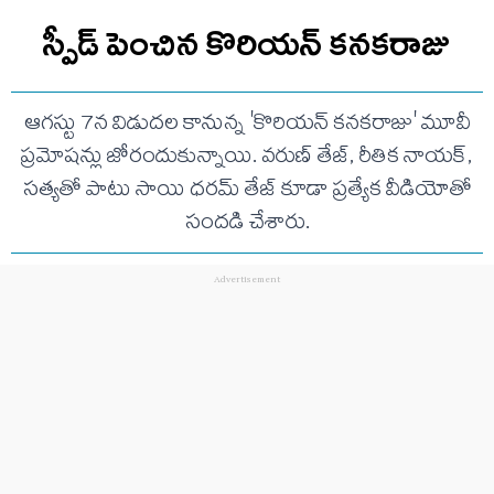
స్పీడ్ పెంచిన కొరియన్ కనకరాజు
ఆగస్టు 7న విడుదల కానున్న 'కొరియన్ కనకరాజు' మూవీ
ప్రమోషన్లు జోరందుకున్నాయి. వరుణ్ తేజ్, రీతిక నాయక్,
సత్యతో పాటు సాయి ధరమ్ తేజ్ కూడా ప్రత్యేక వీడియోతో
సందడి చేశారు.