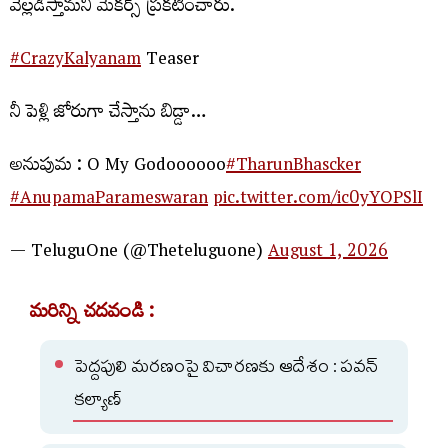
వెల్లడిస్తామని మేకర్స్ ప్రకటించారు.
#CrazyKalyanam
Teaser
నీ పెళ్లి జోరుగా చేస్తాను బిడ్డా…
అనుపుమ : O My Godoooooo
#TharunBhascker
#AnupamaParameswaran
pic.twitter.com/ic0yYOPSlI
— TeluguOne (@Theteluguone)
August 1, 2026
మరిన్ని చదవండి :
పెద్దపులి మరణంపై విచారణకు ఆదేశం : పవన్
కల్యాణ్