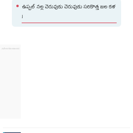
ఉప్పల్ నల్ల చెరువుకు చెరువుకు సరికొత్త జల కళ
!