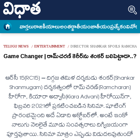
వార్త‌లు
రాజకీయాలు
అంత‌ర్జాతీయం
జాతీయం
ప్రత్యేకం
వినోద
TELUGU NEWS
ENTERTAINMENT
DIRECTOR SHANKAR SPOILS RAMCHAR
/
/
Game Changer | రామ్​చరణ్​ కెరీర్​ను శంకర్​ బలిపెట్టాడా..?
ఆర్​సీ 15​(RC15) – దిగ్గజ తమిళ దర్శకుడు శంకర్​(Shankar
Shanmugam) దర్శకత్వంలో రామ్​చరణ్​(Ramcharan)
హీరోగా, కియారా అద్వానీ(Kiara Advani) హీరోయిన్​గా,
ఫిబ్రవరి 2021లో ప్రకటించబడిన సినిమా. షూటింగ్​
ప్రారంభమైంది అదే ఏడాది అక్టోబర్​లో. అంటే ఇంకో
నాలుగు నెలలైతే మూడు సంవత్సరాలు దిగ్విజయంగా
పూర్తవుతాయి. సినిమా మాత్రం ఎప్పుడు విడుదలవుతుందో