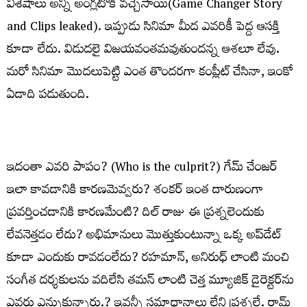
విశేషాలు అన్నీ అంగ్లటోకి వచ్చేసాయి(Game Changer Story
and Clips leaked). ఇప్పుడు సినిమా మీద ఎవరికీ పెద్ద ఆసక్తి
కూడా లేదు. విడుదలై విజయవంతమవుతుందన్న ఆశలూ లేవు.
మరో సినిమా మొదలుపెట్టి ఎంత తొందరగా కంప్లీట్
చేసినా, ఇంకో
ఏడాది పడుతుంది.
ఇదంతా ఎవరి పాపం? (Who is the culprit?) గేమ్
చేంజర్
ఇలా కావడానికి కారణమెవ్వరు? శంకర్
ఇంత దారుణంగా
ప్రవర్తించడానికి కారణమేంటి? దిల్
రాజు ఈ ప్రశ్నలెందుకు
లేవనెత్తడం లేదు? అభిమానులు మొత్తుకుంటున్నా ఒక్క అప్
డేట్
కూడా ఎందుకు రావడంలేదు? రహమాన్
, అనిరుధ్
లాంటి మంచి
సంగీత దర్శకులను వదిలేసి తమన్
లాంటి చెత్త మ్యూజిక్
డైరెక్టర్
ను
ఎవరు ఎన్నుకున్నారు.? ఇవన్నీ సమాధానాలు లేని ప్రశ్నలే. రామ్