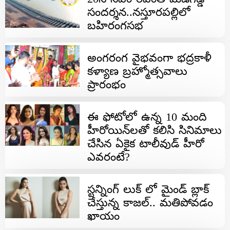
సందర్శన..నస్తూరపల్లిలో
బహిరంగసభ
అంగరంగ వైభవంగా భద్రకాళీ
కళ్యాణ బ్రహ్మోత్సవాలు
ప్రారంభం
ఈ ఫోటోలో ఉన్న 10 మంది
హీరోయిన్‌లతో కలిసి సినిమాలు
చేసిన ఏకైక టాలీవుడ్ హీరో
ఎవరంటే?
స్టన్నింగ్ లుక్ లో మైండ్ బ్లాక్
చేస్తున్న కాజల్.. మతిపోవడం
ఖాయం