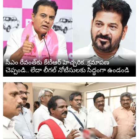
సీఎం రేవంత్‌కు కేటీఆర్ హెచ్చరిక‌..క్షమాపణ
చెప్పండి.. లేదా లీగల్ నోటీసులకు సిద్ధంగా ఉండండి