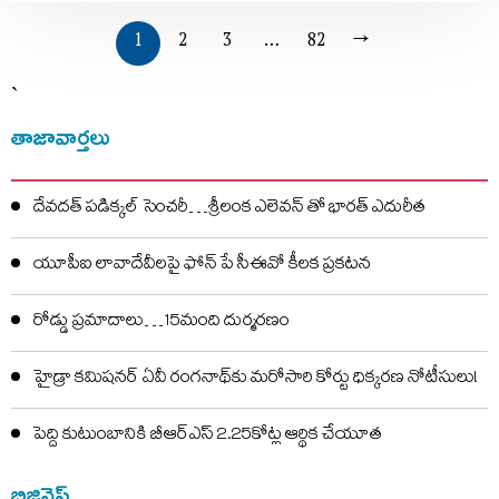
1
2
3
…
82
→
`
తాజావార్తలు
దేవదత్ పడిక్కల్‌ సెంచరీ…శ్రీలంక ఎలెవన్ తో భారత్ ఎదురీత
యూపీఐ లావాదేవీలపై ఫోన్ పే సీఈవో కీలక ప్రకటన
రోడ్డు ప్రమాదాలు…15మంది దుర్మరణం
హైడ్రా కమిషనర్ ఏవీ రంగనాథ్‌కు మరోసారి కోర్టు ధిక్కరణ నోటీసులు!
పెద్ది కుటుంబానికి బీఆర్ఎస్ 2.25కోట్ల ఆర్థిక చేయూత
బిజినెస్