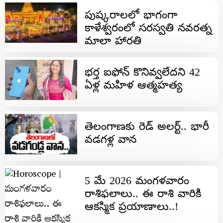
పుష్కరాలలో భాగంగా
కాళేశ్వరంలో సరస్వతి నవరత్న
మాలా హారతి
భ‌ర్త ఐఫోన్ కొనివ్వ‌లేద‌ని 42
ఏళ్ల మ‌హిళ ఆత్మ‌హ‌త్య‌
తెలంగాణ‌కు రెడ్ అల‌ర్ట్.. భారీ
వ‌డ‌గ‌ళ్ల వాన‌
5 మే 2026 మంగ‌ళ‌వారం
రాశిఫ‌లాలు.. ఈ రాశి వారికి
ఆక‌స్మిక ప్ర‌యాణాలు..!