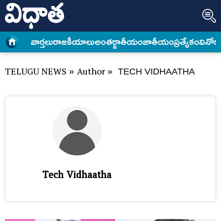
వార్త‌లు
రాజకీయాలు
అంత‌ర్జాతీయం
జాతీయం
ప్రత్యేకం
వినోద
TELUGU NEWS
»
Author
»
TECH VIDHAATHA
Tech Vidhaatha