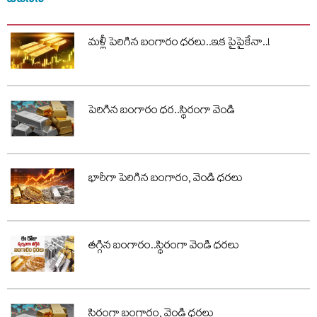
మళ్లీ పెరిగిన బంగారం ధరలు..ఇక పైపైకేనా..!
పెరిగిన బంగారం ధర..స్థిరంగా వెండి
భారీగా పెరిగిన బంగారం, వెండి ధరలు
తగ్గిన బంగారం..స్థిరంగా వెండి ధరలు
స్థిరంగా బంగారం, వెండి ధరలు