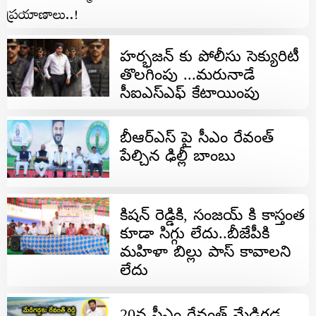
హర్భజన్ కు పోలీసు సెక్యురిటీ
తొలగింపు ...మరునాడే
సీఐఎస్ఎఫ్ కేటాయింపు
బీఆర్ఎస్ పై సీఎం రేవంత్
పేల్చిన ఢిల్లీ బాంబు
కిషన్ రెడ్డికి, సంజయ్ కి కాస్తంత
కూడా సిగ్గు లేదు..బీజేపీకి
మహిళా బిల్లు పాస్ కావాలని
లేదు
20న సీఎం రేవంత్ మేడిగడ్డ