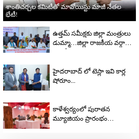
శాంతిచర్చల కమిటీతో మావోయిస్టు మాజీ నేతల
భేటీ!
ఉత్తమ్ సమీక్షకు జిల్లా మంత్రులు
డుమ్మా…జిల్లా రాజకీయ వర్గాల్లో
చర్చనీయాంశం
హైదరాబాద్ లో టెస్లా ఇవి కార్ల
షోరూం...
కాళేశ్వర్యంలో పురాతన
మ్యూజియం ప్రారంభం
..ఆకట్టుకుంటున్న శతాబ్దాలనాటి
శిల్పసంపద