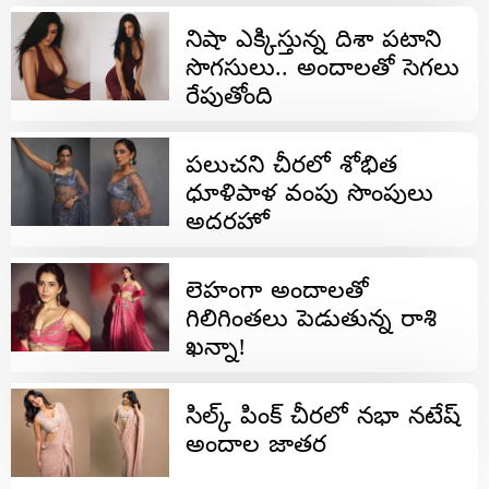
నిషా ఎక్కిస్తున్న దిశా పటాని
సొగసులు.. అందాలతో సెగలు
రేపుతోంది
పలుచని చీరలో శోభిత
ధూళిపాళ వంపు సొంపులు
అదరహో
లెహంగా అందాలతో
గిలిగింతలు పెడుతున్న రాశి
ఖన్నా!
సిల్క్ పింక్ చీరలో నభా నటేష్
అందాల జాతర