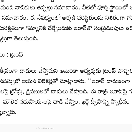
 మంది నావికులు ఉన్నట్లు సమాచారం. వీటిలో పూర్తి స్థాయిల
లు సమాచారం. ఈ నేపథ్యంలో అక్కడి పరిస్థితులను నిశితంగా గమ
రక్షితంగా గమ్యానికి చేర్చేందుకు ఇరాన్‌తో సంప్రదింపులు జ
్లుగా తెలుస్తుంది.
లు : ట్రంప్
తీవ్రంగా దాడులు చేస్తామని అమెరికా అధ్యక్షుడు ట్రంప్‌ హెచ్చ
 సదస్సులో ఆయన విలేకర్లతో మాట్లాడారు. ‘‘ఇరాన్‌ దారుణంగా
ౌకలపై డ్రోన్లు, క్షిపణులతో దాడులు చేస్తోంది. ఈ రాత్రి ఇరాన్‌పై గట
ౌలిక సదుపాయాలపై దాడి చేస్తాం. ఖర్గ్‌ ద్వీపాన్ని స్వాధీనం
ొన్నారు.