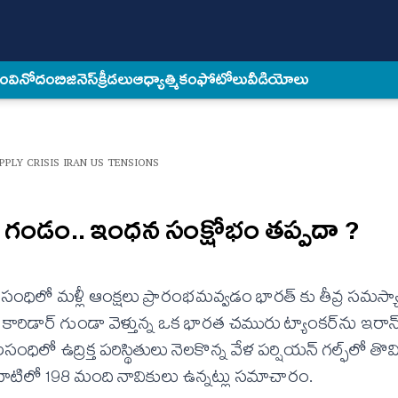
కం
వినోదం
బిజినెస్
క్రీడలు
ఆధ్యాత్మికం
ఫోటోలు
వీడియోలు
PPLY CRISIS IRAN US TENSIONS
జ్ గండం.. ఇంధన సంక్షోభం తప్పదా ?
ధిలో మళ్లీ ఆంక్షలు ప్రారంభమవ్వడం భారత్ కు తీవ్ర సమస్య
రిడార్ గుండా వెళ్తున్న ఒక భారత చమురు ట్యాంకర్‌ను ఇరాన్
ిలో ఉద్రిక్త పరిస్థితులు నెలకొన్న వేళ పర్షియన్‌ గల్ఫ్‌లో తొ
, వాటిలో 198 మంది నావికులు ఉన్నట్లు సమాచారం.