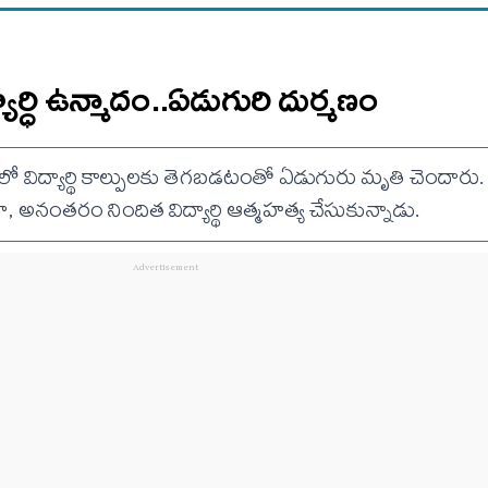
్యార్ధి ఉన్మాదం..ఏడుగురి దుర్మణం
ో విద్యార్థి కాల్పులకు తెగబడటంతో ఏడుగురు మృతి చెందారు.
అనంతరం నిందిత విద్యార్థి ఆత్మహత్య చేసుకున్నాడు.