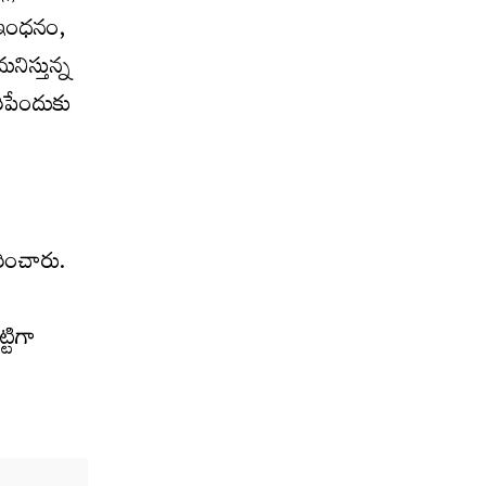
ో ఇంధనం,
నిస్తున్న
రిపేందుకు
రించారు.
్టిగా