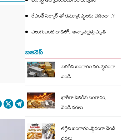
విద్యార్ధి ఉన్మాదం..ఏడుగురి దుర్మణం
రేవంత్ సర్కార్ తో కమ్యూనిస్టులకు చెడిందా..?
ఎలుగుబంటి దాడిలో.. అన్నాచెల్లెళ్లు మృతి
బిజినెస్
పెరిగిన బంగారం ధర..స్థిరంగా
వెండి
భారీగా పెరిగిన బంగారం,
వెండి ధరలు
తగ్గిన బంగారం..స్థిరంగా వెండి
ధరలు