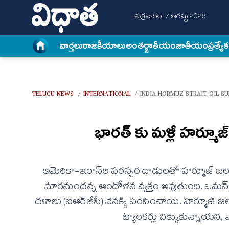
శుక్రవారం, 7 ఆగస్టు 2026
వార్త‌లు
రాజకీయాలు
అంత‌ర్జాతీయం
జాతీయం
ప్రత్యే
TELUGU NEWS
INTERNATIONAL
INDIA HORMUZ STRAIT OIL SU
/
/
భారత్ కు మళ్లీ హర్మూ
అమెరికా-ఇరాన్‌ల పరస్పర దాడులతో హర్మూజ్ జలసం
మారనుందన్న ఆందోళన వ్యక్తం అవుతుంది. ఒమన్ కా
దళాలు (ఐఆర్‌జీసీ) వెనక్కి పంపించాయి. హర్మూజ్ జలసంధ
ట్యాంకర్లు చిక్కుకున్నాయని