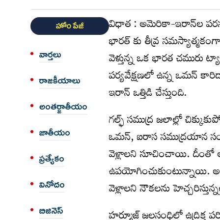
విధాత : అమెరికా-ఇరాన్‌ల పర
హోం పేజీ
భారత్ కు తీవ్ర సమస్యాత్మకం
వార్త‌లు
వెళ్తున్న ఒక భారత చమురు ట్య
పర్యవేక్షణలో ఉన్న ఒమన్ కారిడ
రాజకీయాలు
ఇరాన్ ఒత్తిడి చేస్తుంది.
అంత‌ర్జాతీయం
గల్ఫ్‌ సముద్ర జలాల్లో చిక్కు
జాతీయం
ఒమన్‌, ఐరాస సముద్రయాన సంస్
వెళ్లాలని సూచించాయి. దీంతో 
ప్రత్యేకం
ఉపయోగించుకుంటున్నాయి. అయిత
వినోదం
వెళ్లాలని నౌకలను హెచ్చరిస్తున్నట
బిజినెస్
హర్మూజ్ జలసంధిలో ఉద్రిక్త పరిస