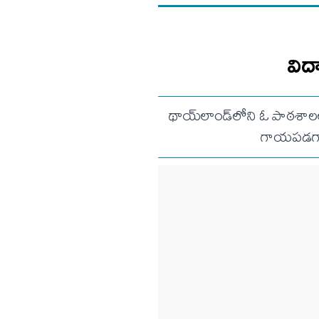
విద
థాయ్‌లాండ్‌లోని ఓ పాఠశాలల
గాయపడగా, 