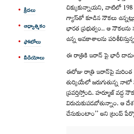
చిక్కుకున్నాయని, వాటిలో 198
క్రీడలు
గ్యాస్‌తో కూడిన నౌకలు ఉన్నట్
ఆధ్యాత్మికం
భారత ప్రభుత్వం.. ఆ నౌకలను సు
ఉన్న అవకాశాలను పరిశీలిస్తున్నట
ఫోటోలు
ఈ రాత్రికి ఇరాన్ పై భారీ దాడు
వీడియోలు
ఈరోజు రాత్రి ఇరాన్‌పై మరింత 
తుర్కియేలో జరుగుతున్న నాటో
ప్రవర్తిస్తోంది. హర్మూజ్‌ వద్ద న
విరుచుకుపడబోతున్నాం. ఆ దేశ మ
చేసుకుంటాం’’ అని ట్రంప్ పేర్క