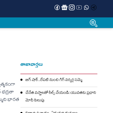
తాజావార్తలు
బిగ్ షాక్..రేపటి నుంచి గిగ్ వర్కర్ల సమ్మె
ాత్మకంగా
 భద్రతా
చేనేత వస్త్రాలతో రీల్స్ చేయండి: యువతకు ప్రధాని
మ్మిది భారత
మోదీ పిలుపు