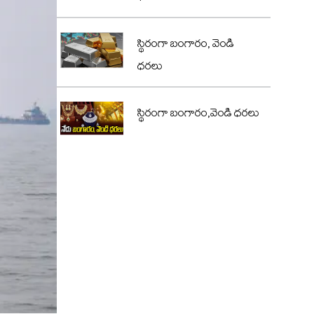
స్థిరంగా బంగారం, వెండి
ధరలు
స్థిరంగా బంగారం,వెండి ధరలు