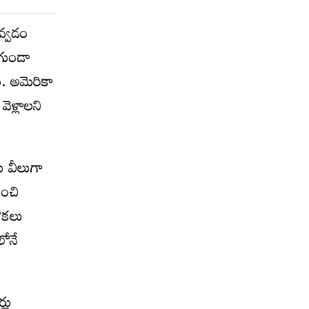
వ్వడం
 గుండా
ి. అమెరికా
ెళ్లాలని
ు వీలుగా
ుంచి
నౌకలు
లోనే
్లు