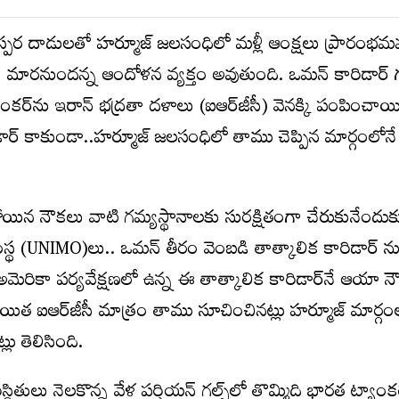
స్పర దాడులతో హర్మూజ్ జలసంధిలో మళ్లీ ఆంక్షలు ప్రారంభమ
గా మారనుందన్న ఆందోళన వ్యక్తం అవుతుంది. ఒమన్ కారిడార్
ాంకర్‌ను ఇరాన్ భద్రతా దళాలు (ఐఆర్‌జీసీ) వెనక్కి పంపించాయ
ార్‌ కాకుండా..హర్మూజ్ జలసంధిలో తాము చెప్పిన మార్గంలోనే వ
కుపోయిన నౌకలు వాటి గమ్యస్థానాలకు సురక్షితంగా చేరుకునేందుక
థ (UNIMO)లు.. ఒమన్‌ తీరం వెంబడి తాత్కాలిక కారిడార్‌ న
అమెరికా పర్యవేక్షణలో ఉన్న ఈ తాత్కాలిక కారిడార్‌నే ఆయా 
 ఐఆర్‌జీసీ మాత్రం తాము సూచించినట్లు హర్మూజ్‌ మార్గం
్లు తెలిసింది.
్థితులు నెలకొన్న వేళ పర్షియన్‌ గల్ఫ్‌లో తొమ్మిది భారత ట్యాంకర