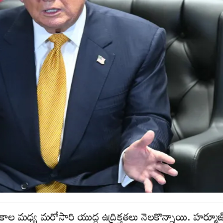
ాల మధ్య మరోసారి యుద్ద ఉద్రిక్తతలు నెలకొన్నాయి. హర్మూజ