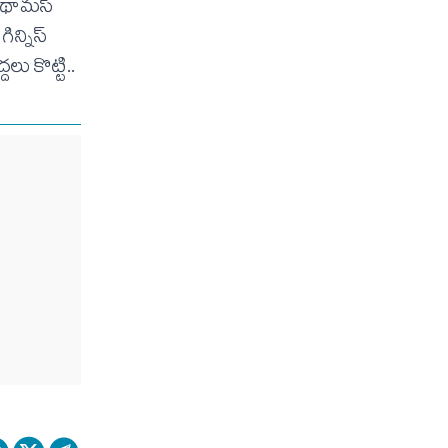
్ థామస్
న్నిస్‌
లు కొట్టి..