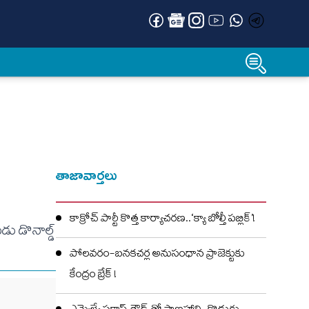
తాజావార్తలు
కాక్రోచ్ పార్టీ కొత్త కార్యాచరణ..‘క్యా బోల్తీ పబ్లిక్’!
ు డొనాల్డ్
పోలవరం-బనకచర్ల అనుసంధాన ప్రాజెక్టుకు
కేంద్రం బ్రేక్ !