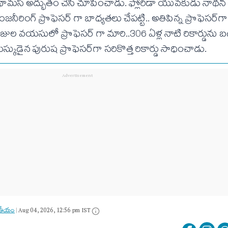
 థామస్ అద్భుతం చేసి చూపించాడు. ఫ్లోరిడా యువకుడు నాథన
రింగ్ ప్రొఫెసర్ గా బాధ్యతలు చేపట్టి.. అతిపిన్న ప్రొఫెసర్‌గా గి
రోజుల వయసులో ప్రొఫెసర్ గా మారి..306 ఏళ్ల నాటి రికార్డును బద్ద
్కుడైన పురుష ప్రొఫెసర్‌గా సరికొత్త రికార్డు సాధించాడు.
జాతీయం
|
Aug 04, 2026, 12:56 pm IST