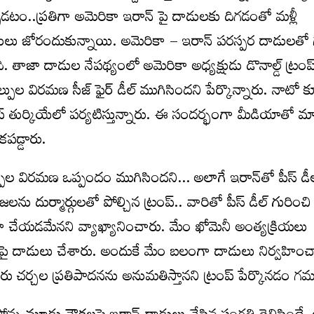
డటం..ప్రతిగా అమెరికా ఇరాన్ పై దాడులకు దిగడంతో మళ్లీ
తులు జోరందుకున్నాయి. అమెరికా – ఇరాన్‌ పరస్పర దాడులతో గల
ి. తాజా దాడుల నేపథ్యంలో అమెరికా అధ్యక్షుడు డొనాల్డ్‌ ట్రంప
ాల్పుల విరమణ సీజ్ ఫైర్ డీల్ ముగిసిందని పేర్కొన్నారు. నాటో
్ తుర్కియేలో పర్యటిస్తున్నారు. ఈ సందర్భంగా మీడియాతో మ
కపడ్డారు.
పుల విరమణ ఒప్పందం ముగిసిందని… అలాగే ఇరాన్‌తో పీస్ డీల్‌
్రజలను దుర్మార్గులతో పోల్చిన ట్రంప్‌.. వారితో పీస్ డీల్ గురించి
ేయడమేనని వ్యాఖ్యానించారు. మేం ఖోమెనీ అంత్యక్రియలు
ౌకలపై దాడులు చేశారు. అందుకే మేం బలంగా దాడులు నిర్వహిం
ారు చర్చల ప్రతిపాదనను అనుమతిస్తానని ట్రంప్‌ పేర్కొనడం గమ