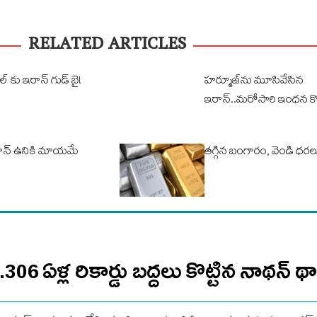
RELATED ARTICLES
ల్ కు ఇరాన్ గుడ్ బై!
హర్మూజ్‌ను మూసివేసిన
ఇరాన్‌..మరోసారి ఇంధన కొ
రాన్ ఉనికి మాయమే
తగ్గిన బంగారం, వెండి ధరల
‌..306 ఏళ్ల రికార్డు బద్దలు కొట్టిన నాథన్ 