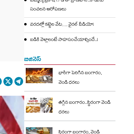
ఎమ్మెల్యే ప్రకాష్ గౌడ్ తో ప్రాణహాని..కొడుకు
సంచలన ఆరోపణలు
వరదల్లో కట్టెల వేట… వైరల్ వీడియో!
బడికి వెళ్లాలంటే సాహసంచేయాల్సిందే..!
బిజినెస్
భారీగా పెరిగిన బంగారం,
వెండి ధరలు
తగ్గిన బంగారం..స్థిరంగా వెండి
ధరలు
స్థిరంగా బంగారం, వెండి