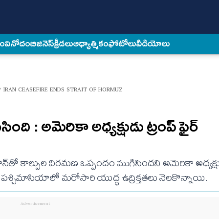
కం
వినోదం
బిజినెస్
క్రీడలు
ఆధ్యాత్మికం
ఫోటోలు
వీడియోలు
 IRAN CEASEFIRE ENDS STRAIT OF HORMUZ
సింది : అమెరికా అధ్యక్షుడు ట్రంప్ ఫైర్
‌తో కాల్పుల విరమణ ఒప్పందం ముగిసిందని అమెరికా అధ్యక్షుడ
 పశ్చిమాసియాలో మరోసారి యుద్ధ ఉద్రిక్తతలు నెలకొన్నాయి.