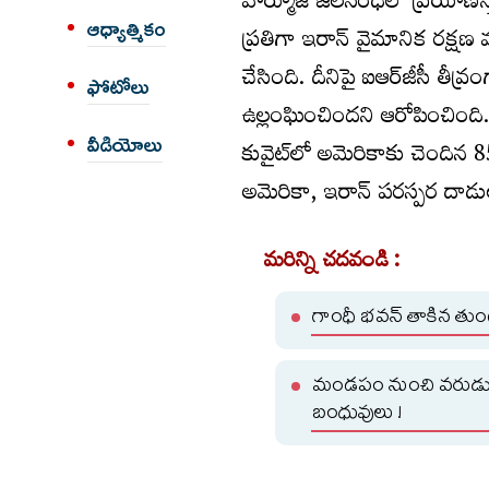
హర్మూజ్‌ జలసంధిలో ప్రయాణిస
ఆధ్యాత్మికం
ప్రతిగా ఇరాన్‌ వైమానిక రక్షణ
చేసింది. దీనిపై ఐఆర్‌జీసీ తీవ
ఫోటోలు
ఉల్లంఘించిందని ఆరోపించింది.
వీడియోలు
కువైట్‌లో అమెరికాకు చెందిన 8
అమెరికా, ఇరాన్ పరస్పర దాడులత
మరిన్ని చదవండి :
గాంధీ భవన్ తాకిన తుంగతు
మండపం నుంచి వరుడు పర
బంధువులు !