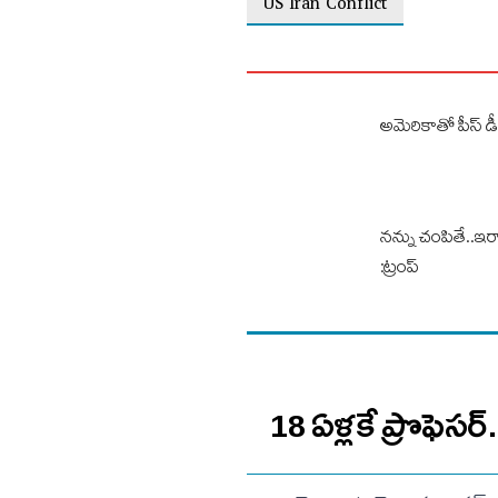
US Iran Conflict
అమెరికాతో పీస్ డీ
నన్ను చంపితే..ఇ
:ట్రంప్
18 ఏళ్లకే ప్రొఫెసర్