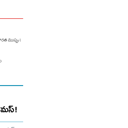
రత ముప్పు !
ు
థామస్!