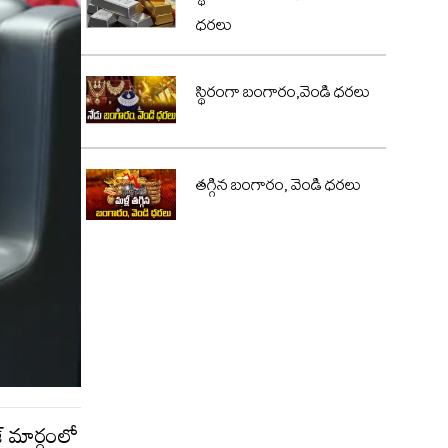
ధరలు
స్థిరంగా బంగారం,వెండి ధరలు
తగ్గిన బంగారం, వెండి ధరలు
్ మార్గంలో