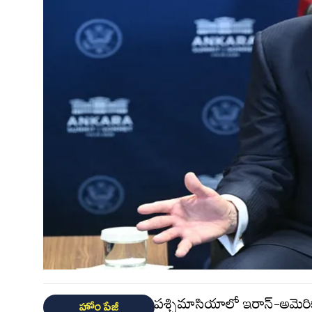
పశ్చిమాసియాలో ఇరాన్-అమెరిక
హోం పేజీ