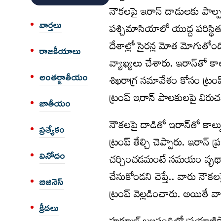
నౌకలపై ఇరాన్ దాడులకు పాల్ప
వార్త‌లు
పశ్చిమాసియాలో యుద్ద పరిస్థి
దేశాల్లో సైరన్ల మోత మోగుతోంద
రాజకీయాలు
వ్యాఖ్యలు చేశారు. ఇరాన్‌తో క
అంత‌ర్జాతీయం
శిఖరాగ్ర సమావేశం కోసం ట్రంప
ట్రంప్ ఇరాన్ పాలకులపై విరుచ
జాతీయం
నౌకలపై దాడితో ఇరాన్‌తో కాల్
ప్రత్యేకం
ట్రంప్ తేల్చి చెప్పారు. ఇరాన్‌ ప
వినోదం
చర్చించడమంటే సమయం వృథా చ
చేసుకోండని చెప్తే.. వారు న
బిజినెస్
ట్రంప్ వెల్లడించారు. అయితే వ
క్రీడలు