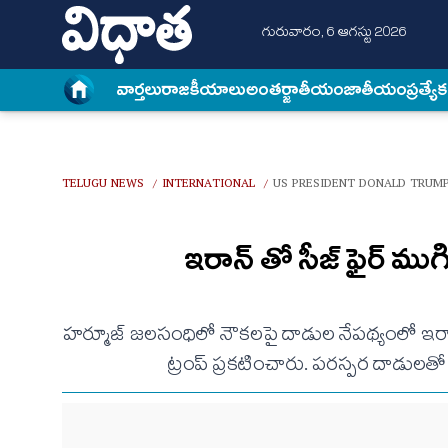
గురువారం, 6 ఆగస్టు 2026
వార్త‌లు
రాజకీయాలు
అంత‌ర్జాతీయం
జాతీయం
ప్రత్యే
TELUGU NEWS
INTERNATIONAL
US PRESIDENT DONALD TRUMP
/
/
ఇరాన్ తో సీజ్ ఫైర్ ముగి
హర్మూజ్ జలసంధిలో నౌకలపై దాడుల నేపథ్యంలో ఇరాన్
ట్రంప్ ప్రకటించారు. పరస్పర దాడులతో