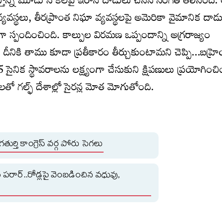
్తోన్న మూడు నౌకలపై ఇరాన్ దాడులు చేసిన సంగతి తెలిసిందే
 వ్యవస్థలు, తీరప్రాంత నిఘా వ్యవస్థలపై అమెరికా వైమానిక దాడ
్రంగా స్పందించింది. కాల్పుల విరమణ ఒప్పందాన్ని అగ్రరాజ్యం
 దీనికి తాము కూడా ప్రతీకారం తీర్చుకుంటామని చెప్పి…బహ్రెయ
5 సైనిక స్థావరాలను లక్ష్యంగా చేసుకుని క్షిపణులు ప్రయోగించి
ో గల్ఫ్‌ దేశాల్లో సైరన్ల మోత మోగుతోంది.
ర్తి కాంగ్రెస్ వర్గ పోరు సెగలు
ార్..రోడ్లపై వెంబడించిన వధువు,