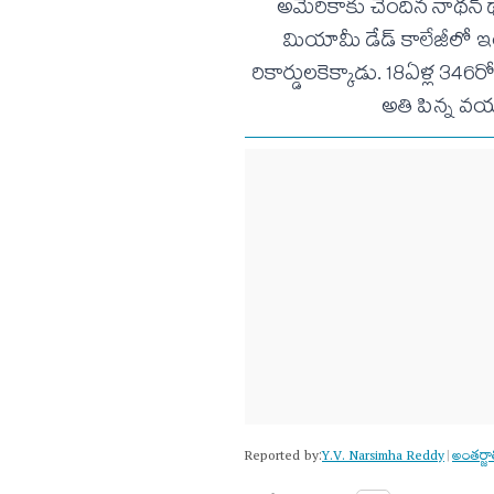
అమెరికాకు చెందిన నాథన్
మియామీ డేడ్ కాలేజీలో ఇంజనీ
రికార్డులకెక్కాడు. 18ఏళ్ల 346
అతి పిన్న వయస
Reported by:
Y.V. Narsimha Reddy
అంత‌ర్
|