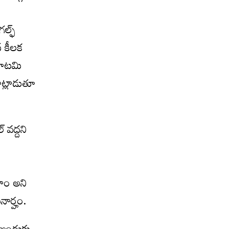
్ఫ్‌
్ కీలక
 కూటమి
ాట్లాడుతూ
 వద్దని
చాం అని
నార్హం.