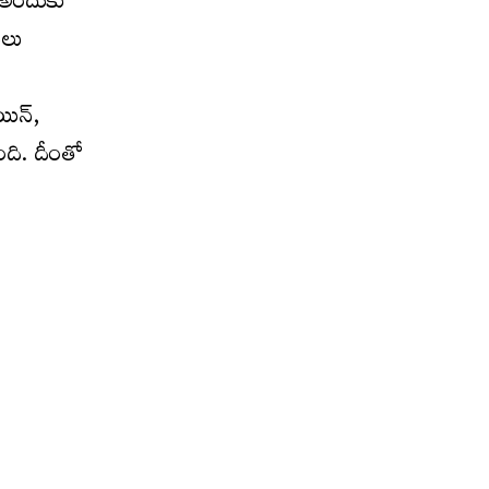
. అందుకు
ులు
ిన్‌,
ంది. దీంతో