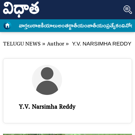
వార్త‌లు
రాజకీయాలు
అంత‌ర్జాతీయం
జాతీయం
ప్రత్యేకం
వినోద
TELUGU NEWS
»
Author
»
Y.V. NARSIMHA REDDY
Y.V. Narsimha Reddy