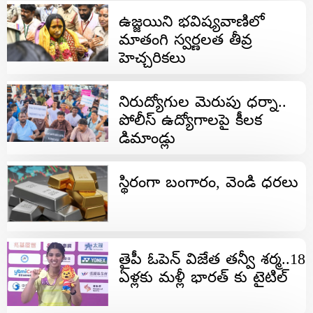
ఉజ్జయిని భవిష్యవాణిలో
మాతంగి స్వర్ణలత తీవ్ర
హెచ్చరికలు
నిరుద్యోగుల మెరుపు ధర్నా..
పోలీస్ ఉద్యోగాలపై కీలక
డిమాండ్లు
స్థిరంగా బంగారం, వెండి ధరలు
తైపీ ఓపెన్‌ విజేత తన్వీ శర్మ..18
ఏళ్లకు మళ్లీ భారత్ కు టైటిల్‌