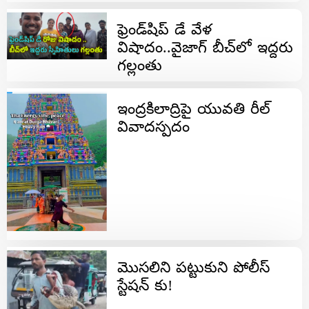
ఫ్రెండ్‌షిప్ డే వేళ
విషాదం..వైజాగ్ బీచ్‌లో ఇద్దరు
గల్లంతు
ఇంద్రకిలాద్రిపై యువతి రీల్
వివాదస్పదం
మొసలిని పట్టుకుని పోలీస్
స్టేషన్ కు!