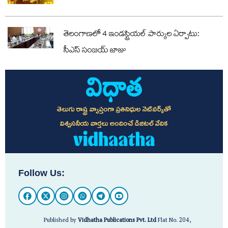
తెలంగాణలో 4 ఇండస్ట్రియల్ పార్కుల ఏర్పాటు:
సీఎస్ సంజయ్ జాజు
తెలుగు రాష్ట్ర వ్యాప్తంగా ప్రతినిధుల నెట్‌వర్క్‌తో
విశ్వసనీయ వార్తలు అందించే డిజిటల్ వేదిక
Follow Us:
Published by
Vidhatha Publications Pvt. Ltd
Flat No. 204,