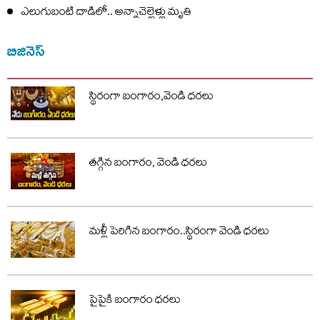
ఎలుగుబంటి దాడిలో.. అన్నాచెల్లెళ్లు మృతి
బిజినెస్
స్థిరంగా బంగారం,వెండి ధరలు
తగ్గిన బంగారం, వెండి ధరలు
మళ్లీ పెరిగిన బంగారం..స్థిరంగా వెండి ధరలు
పైపైకి బంగారం ధరలు