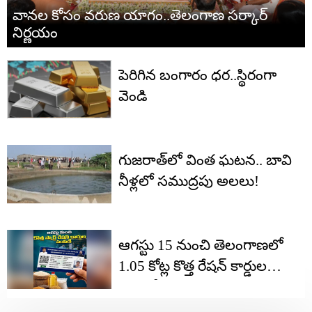
వానల కోసం వరుణ యాగం..తెలంగాణ సర్కార్
నిర్ణయం
పెరిగిన బంగారం ధర..స్థిరంగా
వెండి
గుజరాత్‌లో వింత ఘటన.. బావి
నీళ్లలో సముద్రపు అలలు!
ఆగస్టు 15 నుంచి తెలంగాణలో
1.05 కోట్ల కొత్త రేషన్ కార్డుల
పంపిణీ