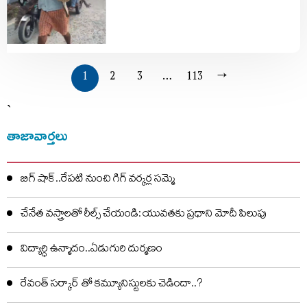
1
2
3
…
113
→
`
తాజావార్తలు
బిగ్ షాక్..రేపటి నుంచి గిగ్ వర్కర్ల సమ్మె
చేనేత వస్త్రాలతో రీల్స్ చేయండి: యువతకు ప్రధాని మోదీ పిలుపు
విద్యార్ధి ఉన్మాదం..ఏడుగురి దుర్మణం
రేవంత్ సర్కార్ తో కమ్యూనిస్టులకు చెడిందా..?