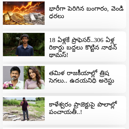
భారీగా పెరిగిన బంగారం, వెండి
ధరలు
18 ఏళ్లకే ప్రొఫెసర్‌..306 ఏళ్ల
రికార్డు బద్దలు కొట్టిన నాథన్
థామస్!
తమిళ రాజకీయాల్లో త్రిష
సెగలు.. ఉదయనిధి అరెస్టు
కాళేశ్వరం ప్రాజెక్టుపై పొలాల్లో
పంచాయతీ..!