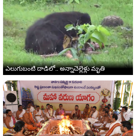
ఎలుగుబంటి దాడిలో.. అన్నాచెల్లెళ్లు మృతి