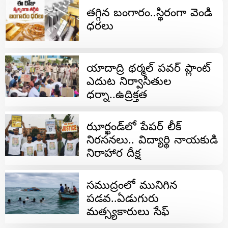
తగ్గిన బంగారం..స్థిరంగా వెండి
ధరలు
యాదాద్రి థర్మల్ పవర్ ప్లాంట్
ఎదుట నిర్వాసితుల
ధర్నా..ఉద్రిక్తత
ఝార్ఖండ్‌లో పేపర్ లీక్‌
నిరసనలు.. విద్యార్థి నాయకుడి
నిరాహార దీక్ష
సముద్రంలో మునిగిన
పడవ..ఏడుగురు
మత్స్యకారులు సేఫ్