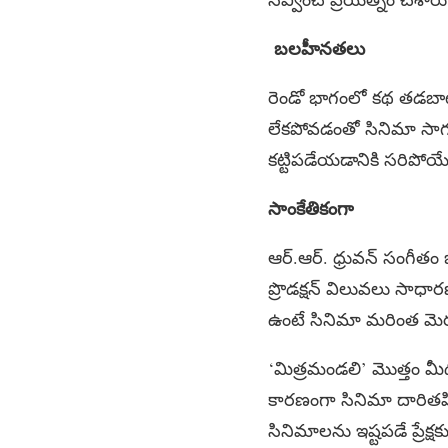
బలహీనతలు
రెండో భాగంలో కథ తడబాటు 
లేకపోవడంతో సినిమా సాగదీసి
కట్టిపడేయడానికి సరిపో
సాంకేతికంగా
ఆర్‌.ఆర్‌. ధ్రువన్ సంగీతం
ప్రొడక్షన్ విలువలు సాధారణ
ఉంటే సినిమా మరింత మెరు
‘మిత్రమండలి’ మొత్తం మీద
కారణంగా సినిమా దారితప్ప
సినిమాలను ఇష్టపడే ప్రేక్