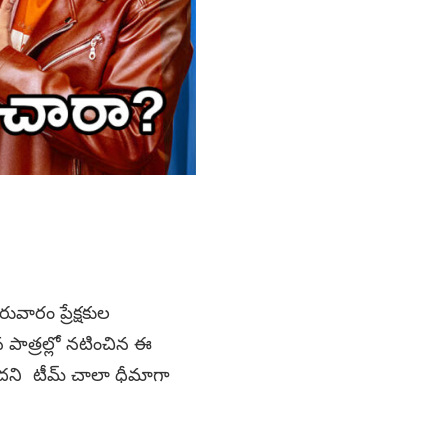
వారం ప్రేక్షకుల
న పాత్రల్లో నటించిన ఈ
ందని టీమ్​ చాలా ధీమాగా