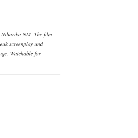
d Niharika NM. The film
weak screenplay and
age. Watchable for