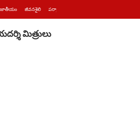
జాతీయం
జీవనశైలి
పర్యాటకం
తెలంగాణ‌
పాలిటిక్స్
ఫోటోలు
దర్శి మిత్రులు