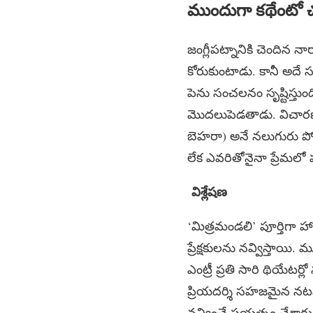
ముందుగా కథేంటో చ
జంగ్లీపట్నానికి చెందిన 
కోరుకుంటాడు. కానీ అదే
పెను సంచలనం సృష్టిస్తు
మొదలుపెడతాడు. విచారణలో 
బెహరా) అనే నలుగురు పోక
లేక ఎవరితోనైనా ప్రేమలో 
విశ్లేషణ
‘మిత్రమండలి’ పూర్తిగా హ
ప్రేక్షకులను నవ్విస్తాయి.
ఎంట్రీ ప్రతి సారి థియేటర్ల
ప్రియదర్శి సహజమైన నటన
నవ్వించే ప్రయత్నం చేశారు