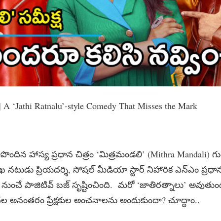
 A ‘Jathi Ratnalu’-style Comedy That Misses the Mark
ందిన హాస్య ప్రధాన చిత్రం ‘మిత్రమండలి’ (Mithra Mandali) గురు
 నటుడు ప్రియదర్శి, సోషల్ మీడియా స్టార్ నిహారిక ఎన్‌ఎం ప్రధా
 నుంచే పాజిటివ్ బజ్ సృష్టించింది. మరో ‘జాతిరత్నాలు’ అవుతు
ల అనంతరం ప్రేక్షకుల అంచనాలను అందుకుందా? చూద్దాం..