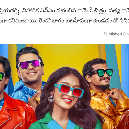
్రియదర్శి, నిహారిక ఎన్‌ఎం నటించిన కామెడీ చిత్రం. సత్య కామ
ంగా కనిపించాయి. రెండో భాగం బలహీనంగా ఉండడంతో సినిమా 
Published On