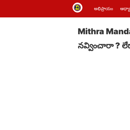
అభిప్రాయం
ఆధ్యా
Mithra Mandali
నవ్వించారా ? ల