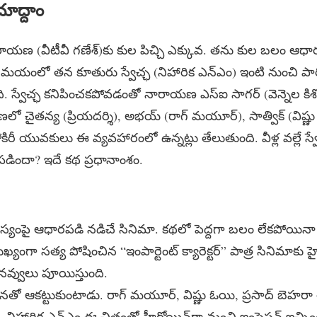
ూద్దాం
నారాయణ (వీటీవీ గణేశ్)కు కుల పిచ్చి ఎక్కువ. తను కుల బలం ఆధార
 సమయంలో తన కూతురు స్వేచ్ఛ (నిహారిక ఎన్‌ఎం) ఇంటి నుంచి ప
ంది. స్వేచ్ఛ కనిపించకపోవడంతో నారాయణ ఎస్‌ఐ సాగర్ (వెన్నెల 
చైతన్య (ప్రియదర్శి), అభయ్ (రాగ్ మయూర్), సాత్విక్ (విష్ణు ఓ
ిరీ యువకులు ఈ వ్యవహారంలో ఉన్నట్లు తేలుతుంది. వీళ్ల వల్లే 
పడిందా? ఇదే కథ ప్రధానాంశం.
ాస్యంపై ఆధారపడి నడిచే సినిమా. కథలో పెద్దగా బలం లేకపోయినా కొ
 ముఖ్యంగా సత్య పోషించిన “ఇంపార్టెంట్ క్యారెక్టర్” పాత్ర సినిమాకు
ో నవ్వులు పూయిస్తుంది.
తో ఆకట్టుకుంటాడు. రాగ్ మయూర్, విష్ణు ఓయి, ప్రసాద్ బెహరా
. నిహారిక ఎన్‌ఎం ఈ చిత్రంతో హీరోయిన్‌గా మంచి ఇంప్రెషన్ ఇచ్చిం