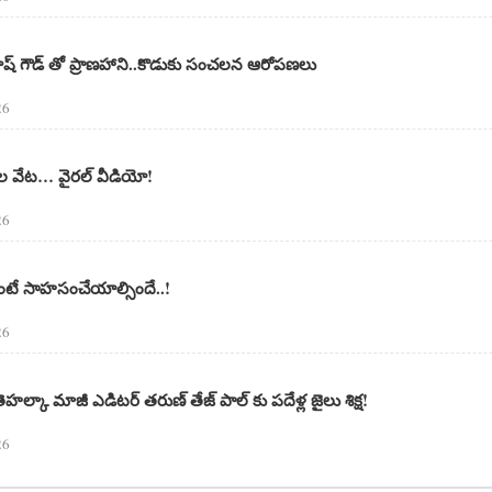
్రకాష్ గౌడ్ తో ప్రాణహాని..కొడుకు సంచలన ఆరోపణలు
26
టెల వేట… వైరల్ వీడియో!
26
ాలంటే సాహసంచేయాల్సిందే..!
26
తెహల్కా మాజీ ఎడిటర్ తరుణ్ తేజ్ పాల్ కు పదేళ్ల జైలు శిక్ష!
26