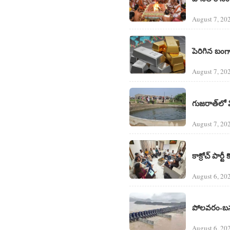
August 7, 20
పెరిగిన బంగా
August 7, 20
గుజరాత్‌లో
August 7, 20
కాక్రోచ్ పార్టీ
August 6, 20
పోలవరం-బనకచర
August 6, 20