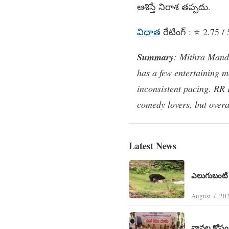
ఆశిస్తే నిరాశ తప్పదు.
విధాత
రేటింగ్‌ : ⭐ 2.75 / 
Summary
: Mithra Manda
has a few entertaining 
inconsistent pacing. RR 
comedy lovers, but over
Latest News
ఎలుగుబంటి దా
August 7, 20
వానల కోసం 