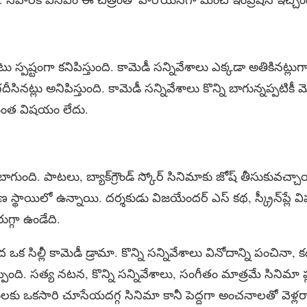
స్పష్టంగా కనిపిస్తుంది. కామెడీ సన్నివేశాలు ఎక్కడా అతికినట్లు
నట్లు అనిపిస్తుంది. కామెడీ సన్నివేశాలు కొన్ని బాగున్నప్పటికీ మ
యేంత విషయం లేదు.
 బాగుంది. పాటలు, బ్యాక్‌గ్రౌండ్ స్కోర్ సినిమాకు జోష్‌ తీసుకువచ్చా
 స్థాయిలో ఉన్నాయి. దర్శకుడు విజయేందర్ ఎస్‌ కథ, స్క్రీన్‌ప్లే విషయ
గ్గా ఉండేది.
 ఒక సిల్లీ కామెడీ డ్రామా. కొన్ని సన్నివేశాలు వినోదాన్ని పంచి
ింది. సత్య నటన, కొన్ని సన్నివేశాలు, సంగీతం మాత్రమే సినిమా ప్
షకులకు ఒకసారి చూసేయదగ్గ సినిమా కానీ పెద్దగా అంచనాలతో వెళ్లర