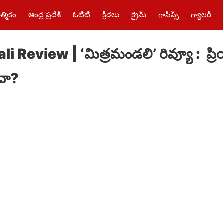
త్మికం
ఆంధ్ర ప్రదేశ్
ఓటీటీ
క్రీడలు
క్రైమ్‌
గాసిప్స్
గ్యాలరీ
 Review | ‘మిత్రమండలి’ రివ్యూ : ప్రియ
ేదా?