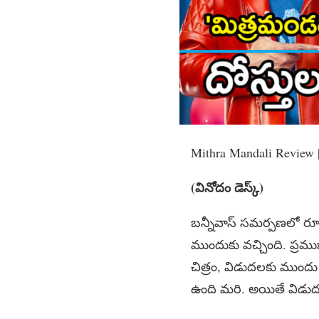
Mithra Mandali Review |
(వినోదం డెస్క్​)
బన్నీవాస్ సమర్పణలో రూపొ
ముందుకు వచ్చింది. ప్రముఖ
చిత్రం, విడుదలకు ముందు
ఉంది మరి. అయితే విడుద