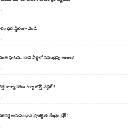
26
రం ధర..స్థిరంగా వెండి
26
 వింత ఘటన.. బావి నీళ్లలో సముద్రపు అలలు!
26
 కొత్త కార్యాచరణ..‘క్యా బోల్తీ పబ్లిక్’!
26
్ల అనుసంధాన ప్రాజెక్టుకు కేంద్రం బ్రేక్ !
26