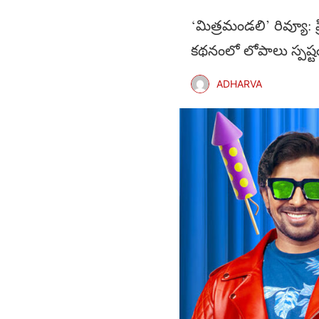
‘మిత్రమండలి’ రివ్యూ: ప
కథనంలో లోపాలు స్పష్ట
ADHARVA