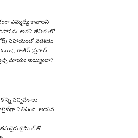
ంగా ఎమ్మెల్యే కావాలని
ారిపోవడం అతని జీవితంలో
కిశోర్) సహాయంతో వెతకడం
యి), రాజీవ్ (ప్రసాద్
స్వేచ్ఛ మాయం అయ్యిందా?
న్ని సన్నివేశాలు
 హైలైట్‌గా నిలిచింది. ఆయన
 తమదైన టైమింగ్‌తో
ది.