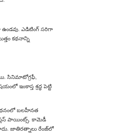
గా ఉండవు. ఎడిటింగ్ సరిగా
ొత్తం కథనాన్ని
యి. సినిమాటోగ్రఫీ,
ంలో ఇంకాస్త శ్రద్ధ పెట్టి
నా, కథనంలో బలహీనత
లస్ పాయింట్స్. కామెడీ
ాదు. జాతిరత్నాలు రేంజ్​లో