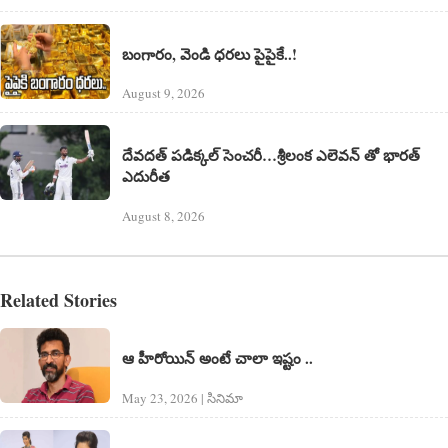
బంగారం, వెండి ధరలు పైపైకే..!
August 9, 2026
దేవదత్ పడిక్కల్‌ సెంచరీ…శ్రీలంక ఎలెవన్ తో భారత్
ఎదురీత
August 8, 2026
Related Stories
ఆ హీరోయిన్ అంటే చాలా ఇష్టం ..
May 23, 2026 | సినిమా