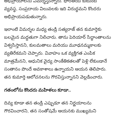
అభిప్రాయాలను విమర్శిస్తున్నారు. భారతీయ కుటుంబ
వ్యవస్థ, సంప్రదాయ విలువలకు ఇది విరుద్ధమని కొందరు
అభిప్రాయపడుతున్నారు.
ఇలాంటి విమర్శల మధ్య తండ్రి సత్యరాజ్ తన కుమార్తెకు
బలమైన మద్దతుగా నిలిచారు. తాను పెరియార్ సిద్ధాంతాలను
విశ్వసిస్తానని, కులమతాలు మరియు మూఢనమ్మకాలకు
వ్యతిరేకమని చెప్పారు. వివాహం ఒక వ్యక్తిగత ఎంపిక
మాత్రమేనని, ఆధునిక వైద్య సాంకేతికతలతో పెళ్లి లేకుండానే
సంతానం పొందే అవకాశాలు ఉన్నాయని ఆయన తెలిపారు.
తన కుమార్తె ఆలోచనలను గౌరవిస్తున్నానని వెల్లడించారు.
గ‌తంలోను కొంద‌రు మ‌హిళ‌లు కూడా..
దివ్య కూడా తన తండ్రి ఎప్పుడూ తన నిర్ణయాలను
గౌరవించారని, తన సంతోషమే ఆయనకు ముఖ్యమని