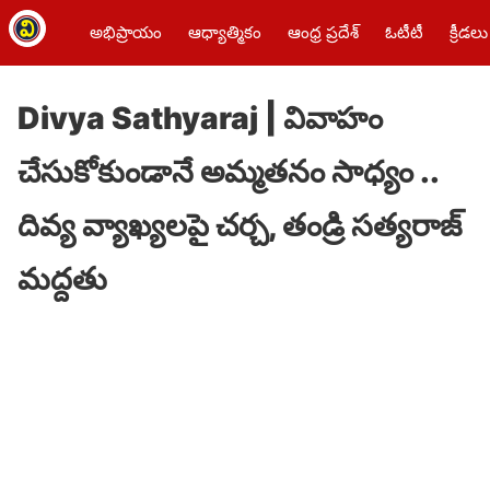
అభిప్రాయం
ఆధ్యాత్మికం
ఆంధ్ర ప్రదేశ్
ఓటీటీ
క్రీడలు
Divya Sathyaraj | వివాహం
చేసుకోకుండానే అమ్మ‌తనం సాధ్యం ..
దివ్య వ్యాఖ్యలపై చర్చ, తండ్రి సత్యరాజ్
మద్దతు