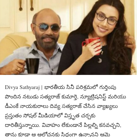
Divya Sathyaraj | భారతీయ సినీ పరిశ్రమలో గుర్తింపు
పొందిన నటుడు సత్యరాజ్ కుమార్తె, న్యూట్రిషనిస్ట్ మరియు
డీఎంకే నాయకురాలు దివ్య సత్యరాజ్ చేసిన వ్యాఖ్యలు
ప్రస్తుతం సోషల్ మీడియాలో విస్తృత చర్చకు
దారితీస్తున్నాయి. వివాహం లేకుండానే పిల్లల్ని కనవచ్చని,
తాను కూడా ఆ ఆలోచనకు సిద్ధంగా ఉన్నానని ఆమె