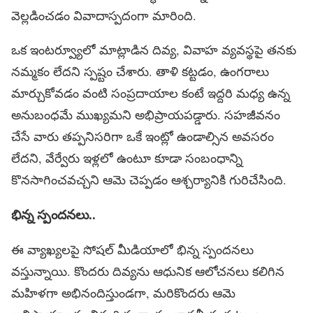
వెల్లడించడం వివాదాస్పదంగా మారింది.
ఒక ఇంటర్వ్యూలో మాట్లాడిన దివ్య, వివాహ వ్యవస్థపై తనకు
నమ్మకం లేదని స్పష్టం చేశారు. తాళి కట్టడం, ఉంగరాలు
మార్చుకోవడం వంటి సంప్రదాయాల కంటే ఇద్దరి మధ్య ఉన్న
అనుబంధమే ముఖ్యమని అభిప్రాయపడ్డారు. సహజీవనం
చేసే వారు తప్పనిసరిగా ఒకే ఇంట్లో ఉండాల్సిన అవసరం
లేదని, వేర్వేరు ఇళ్లలో ఉంటూ కూడా సంబంధాన్ని
కొనసాగించవచ్చని ఆమె చెప్పడం ఆశ్చర్యానికి గురిచేసింది.
భిన్న స్పంద‌న‌లు..
ఈ వ్యాఖ్యలపై సోషల్ మీడియాలో భిన్న స్పందనలు
వస్తున్నాయి. కొందరు దివ్యను ఆధునిక ఆలోచనలు కలిగిన
మహిళగా అభినందిస్తుండగా, మరికొందరు ఆమె