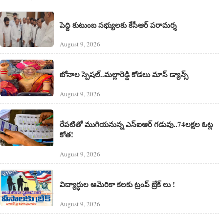
పెద్ది కుటుంబ సభ్యులకు కేసీఆర్ పరామర్శ
August 9, 2026
బోనాల స్పెషల్..మల్లారెడ్డి కోడలు మాస్ డ్యాన్స్
August 9, 2026
రేపటితో ముగియనున్న ఎస్‌ఐఆర్ గడువు..74లక్షల ఓట్ల
కోత!
August 9, 2026
విద్యార్ధుల అమెరికా కలకు ట్రంప్ బ్రేక్ లు !
August 9, 2026