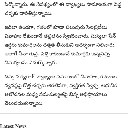
పేర్కొన్నారు. ఈ నేపథ్యంలో ఈ వ్యాఖ్యలు సామాజికంగా పెద్ద
చర్చకు దారితీస్తున్నాయి.
ఇదిలా ఉండగా, గతంలో కూడా పలువురు సెలబ్రిటీలు
వివాహం లేకుండానే తల్లితనం స్వీకరించారు. సుస్మితా సేన్
ఇద్దరు కుమార్తెలను దత్తత తీసుకుని ఆదర్శంగా నిలిచారు.
అలాగే నీనా గుప్తా పెళ్లి కాకుండానే కుమార్తెకు జన్మనిచ్చి
విమర్శలను ఎదుర్కొన్నారు.
దివ్య సత్యరాజ్ వ్యాఖ్యలు సమాజంలో వివాహం, కుటుంబ
వ్యవస్థపై కొత్త చర్చకు తెరలేపగా, వ్యక్తిగత స్వేచ్ఛ, ఆధునిక
ఆలోచనల మధ్య సమతుల్యతపై భిన్న అభిప్రాయాలు
వెలువడుతున్నాయి.
Latest News