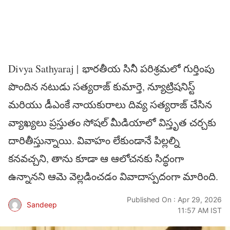
Divya Sathyaraj | భారతీయ సినీ పరిశ్రమలో గుర్తింపు
పొందిన నటుడు సత్యరాజ్ కుమార్తె, న్యూట్రిషనిస్ట్
మరియు డీఎంకే నాయకురాలు దివ్య సత్యరాజ్ చేసిన
వ్యాఖ్యలు ప్రస్తుతం సోషల్ మీడియాలో విస్తృత చర్చకు
దారితీస్తున్నాయి. వివాహం లేకుండానే పిల్లల్ని
కనవచ్చని, తాను కూడా ఆ ఆలోచనకు సిద్ధంగా
ఉన్నానని ఆమె వెల్లడించడం వివాదాస్పదంగా మారింది.
Published On : Apr 29, 2026
Sandeep
11:57 AM IST