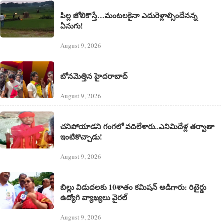
పిల్ల జోలికొస్తే…మంటలకైనా ఎదురెళ్లాల్సిందేనన్న
ఏనుగు!
August 9, 2026
బోనమెత్తిన హైదరాబాద్
August 9, 2026
చనిపోయాడని గంగలో వదిలేశారు..ఎనిమిదేళ్ల తర్వాతా
ఇంటికొచ్చాడు!
August 9, 2026
బిల్లు విడుదలకు 10శాతం కమిషన్ అడిగారు: రిటైర్డు
ఉద్యోగి వ్యాఖ్యలు వైరల్
August 9, 2026