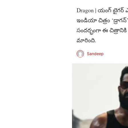
Dragon | యంగ్ టైగర్ ఎన
ఇండియా చిత్రం ‘డ్రాగన్
సందర్భంగా ఈ చిత్రాని
మారింది.
Sandeep