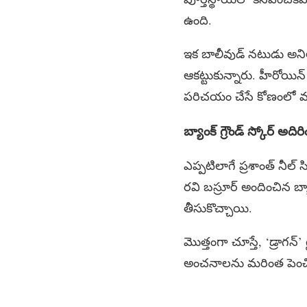
ఉంది.
ఇక బాలీవుడ్ నటుడు అనిల్ 
ఆకట్టుకున్నారు. హీరోయిన్ 
పరిచయం చేసే కోణంలో మాత
బ్యాంక్ గ్రౌండ్ స్కోర్ అది
ఎప్పటిలాగే ప్రశాంత్ నీల్
రవి బస్రూర్ అందించిన బ్యాక
తీసుకొచ్చాయి.
మొత్తంగా చూస్తే, ‘డ్రాగన్’
అంచనాలను మరింత పెంచిం