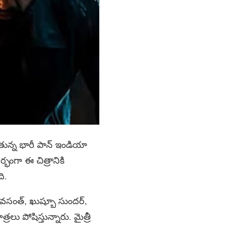
దుతున్న భారీ పాన్ ఇండియా
ర్భంగా ఈ చిత్రానికి
ి.
 వసంత్, ఖుష్బూ సుందర్,
్రలు పోషిస్తున్నారు. మైత్రీ