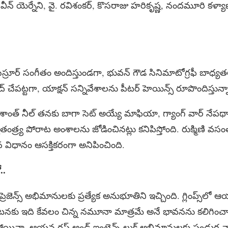
 నవీన్ యెర్నేని, వై. రవిశంకర్, కొసరాజు హరికృష్ణ, నందమూరి కళ్
స్రూర్ సంగీతం అందిస్తుండగా, భువన్ గౌడ సినిమాటోగ్రఫీ బాధ్యతలు
రసాద్ చేపట్టగా, యాక్షన్ సన్నివేశాలను పీటర్ హెయిన్స్ రూపొందిస్తున్న
.. ప్రశాంత్ నీల్ తనకు బాగా సెట్ అయ్యే మాఫియా, గ్యాంగ్ వార్ నేపథ్య
తంత్ర్య పోరాట అంశాలను జోడించినట్లు కనిపిస్తోంది. రుక్మిణి వసంత
విధానం ఆసక్తికరంగా అనిపించింది.
..
్ ప్రెజెన్స్ అభిమానులకు ప్రత్యేక అనుభూతిని ఇచ్చింది. గ్లింప్స్‌లో
టనకు ఇది కేవలం చిన్న నమూనా మాత్రమే అనే భావనను కలిగించారు.
కపోయినా, ఆయన రఫ్ అండ్ ఇంటెన్స్ లుక్ అభిమానులకు పండుగ వా