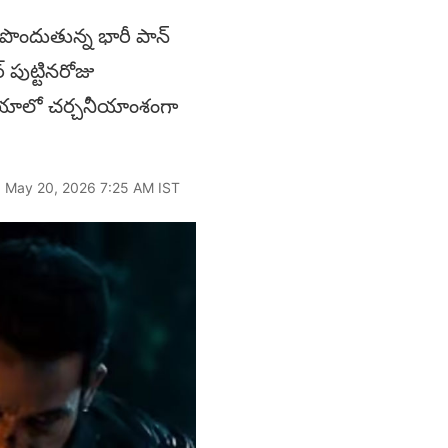
రూపొందుతున్న భారీ పాన్
 పుట్టినరోజు
ీడియాలో చర్చనీయాంశంగా
: May 20, 2026 7:25 AM IST