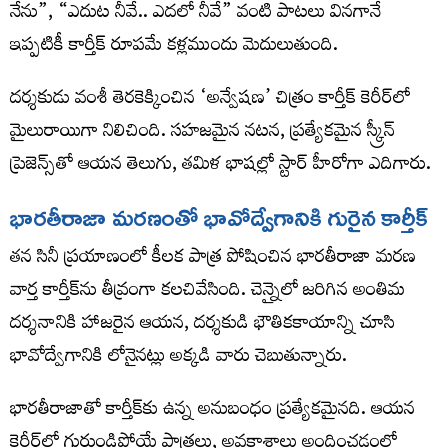
నేను”, “ఎదుట నీవే.. ఎదలో నీవే” వంటి పాటలు వినగానే
ఇప్పటికీ కార్తీక్ రూపమే కళ్లముందు మెదులుతుంది.
దర్శకుడు వంశీ తెరకెక్కించిన ‘అన్వేషణ’ చిత్రం కార్తీక్ కెరీర్‌లో
మైలురాయిగా నిలిచింది. సహజమైన నటన, ప్రత్యేకమైన స్క్రీన్
ప్రెజెన్స్‌తో ఆయన తెలుగు, తమిళ భాషల్లో స్టార్ హీరోగా ఎదిగారు.
భారతీరాజా మరణంతో భావోద్వేగానికి గురైన కార్తీక్
తన సినీ ప్రయాణంలో కీలక పాత్ర పోషించిన భారతీరాజా మరణ
వార్త కార్తీక్‌ను తీవ్రంగా కలచివేసింది. చెన్నైలో జరిగిన అంతిమ
దర్శనానికి హాజరైన ఆయన, దర్శకుడి భౌతికకాయాన్ని చూసి
భావోద్వేగానికి లోనైనట్లు అక్కడి వారు చెబుతున్నారు.
భారతీరాజాతో కార్తీక్‌కు ఉన్న అనుబంధం ప్రత్యేకమైనది. ఆయన
కెరీర్‌లో గుర్తుండిపోయే పాత్రలు, అవకాశాలు అందించడంలో