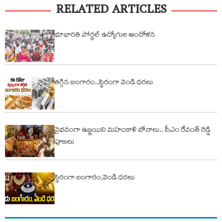
RELATED ARTICLES
భూభారతి పోర్టల్ ఉద్యోగుల ఆందోళన
తగ్గిన బంగారం..స్థిరంగా వెండి ధరలు
వైభవంగా ఉజ్జయిని మహంకాళి బోనాలు.. సీఎం రేవంత్ రెడ్డి
పూజలు
స్థిరంగా బంగారం,వెండి ధరలు