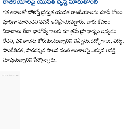
రాజకీయాలపై యువత దృష్టి మారుతోంది
గత తరాలతో పోలిస్తే ప్రస్తుత యువత రాజకీయాలను చూసే కోణం
పూర్తిగా మారిందని పవన్ అభిప్రాయపడ్డారు. వారు కేవలం
నినాదాలు లేదా భావోద్వేగాలకు మాత్రమే ప్రాధాన్యం ఇవ్వడం
లేదని, ఫలితాలను కోరుకుంటున్నారని చెప్పారు.ఉద్యోగాలు, విద్య,
సాంకేతికత, పారదర్శక పాలన వంటి అంశాలపై ఎక్కువ ఆసక్తి
చూపుతున్నారని పేర్కొన్నారు.