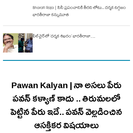
Bharati Raja | సినీ ప్రపంచానికి తీరని లోటు.. దర్శక దిగ్గజం
భారతీరాజా కన్నుమూత
వీల్‌చైర్‌లో ‘దర్శక శిఖరం’ భారతీరాజా…
Pawan Kalyan | నా అసలు పేరు
పవన్ కళ్యాణ్ కాదు .. తిరుమలలో
పెట్టిన పేరు ఇదే.. ప‌వ‌న్ వెల్లడించిన
ఆస‌క్తిక‌ర విష‌యాలు