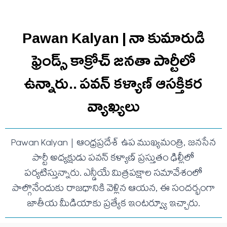
Pawan Kalyan | నా కుమారుడి
ఫ్రెండ్స్ కాక్రోచ్ జనతా పార్టీలో
ఉన్నారు.. ప‌వ‌న్ క‌ళ్యాణ్ ఆసక్తిక‌ర
వ్యాఖ్య‌లు
Pawan Kalyan | ఆంధ్రప్రదేశ్ ఉప ముఖ్యమంత్రి, జనసేన
పార్టీ అధ్యక్షుడు పవన్ కళ్యాణ్ ప్రస్తుతం ఢిల్లీలో
పర్యటిస్తున్నారు. ఎన్డీయే మిత్రపక్షాల సమావేశంలో
పాల్గొనేందుకు రాజధానికి వెళ్లిన ఆయన, ఈ సందర్భంగా
జాతీయ మీడియాకు ప్రత్యేక ఇంటర్వ్యూ ఇచ్చారు.