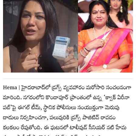
Hema | హైదరాబాద్‌లో డ్రగ్స్ వ్యవహారం మరోసారి సంచలనంగా
మారింది. నగరంలోని కొండాపూర్ ప్రాంతంలో ఉన్న ‘క్వాక్ ఏరీనా
పబ్’పై ఈగల్ టీమ్, స్థానిక పోలీసులు సంయుక్తంగా మెరుపు
దాడులు నిర్వహించగా, పలువురికి డ్రగ్స్ పాజిటివ్ రావడం
కలకలం రేపుతోంది. ఈ ఘటనలో టాలీవుడ్ సీనియర్ నటి హేమ