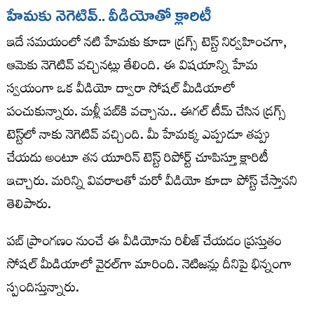
హేమకు నెగెటివ్.. వీడియోతో క్లారిటీ
ఇదే సమయంలో నటి హేమకు కూడా డ్రగ్స్ టెస్ట్ నిర్వహించగా,
ఆమెకు నెగెటివ్ వచ్చినట్లు తేలింది. ఈ విషయాన్ని హేమ
స్వయంగా ఒక వీడియో ద్వారా సోషల్ మీడియాలో
పంచుకున్నారు. మళ్లీ పబ్‌కి వచ్చాను.. ఈగల్ టీమ్ చేసిన డ్రగ్స్
టెస్ట్‌లో నాకు నెగెటివ్ వచ్చింది. మీ హేమక్క ఎప్పుడూ తప్పు
చేయదు అంటూ తన యూరిన్ టెస్ట్ రిపోర్ట్ చూపిస్తూ క్లారిటీ
ఇచ్చారు. మరిన్ని వివరాలతో మరో వీడియో కూడా పోస్ట్ చేస్తానని
తెలిపారు.
పబ్ ప్రాంగణం నుంచే ఈ వీడియోను రిలీజ్ చేయడం ప్రస్తుతం
సోషల్ మీడియాలో వైరల్‌గా మారింది. నెటిజన్లు దీనిపై భిన్నంగా
స్పందిస్తున్నారు.