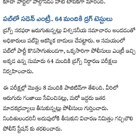
కూడా పార్టీలో పాల్గొనడం హాట్ టాపిక్‌గా మారింది.
పబ్‌లో సడెన్ ఎంట్రీ.. 64 మందికి డ్రగ్ టెస్టులు
డ్రగ్స్ సరఫరా జరుగుతున్నట్లు విశ్వసనీయ సమాచారం అందడంతో
అధికారులు పబ్‌పై ఆకస్మిక దాడులు చేపట్టారు. ఆ సమయంలో
పబ్‌లో పార్టీ కొనసాగుతుండగా, ఒక్కసారిగా పోలీసులు ఎంట్రీ ఇచ్చి
అక్కడ ఉన్న సుమారు 64 మందికి డ్రగ్స్ నిర్ధారణ పరీక్షలు
నిర్వహించారు.
ఈ పరీక్షల్లో మొత్తం 8 మందికి పాజిటివ్‌గా తేలింది. వీరిలో
ఆరుగురు గంజాయి సేవించినట్లు, మరో ఇద్దరు ఇతర
మాదకద్రవ్యాలు తీసుకున్నట్లు పోలీసులు గుర్తించారు.
నిందితులందరినీ అదుపులోకి తీసుకుని విచారణ నిమిత్తం గచ్చిబౌలి
పోలీస్ స్టేషన్ కు తరలించారు.