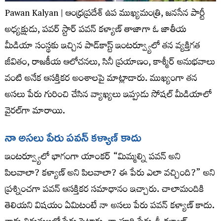
Pawan Kalyan | ఆంధ్రప్రదేశ్ ఉప ముఖ్యమంత్రి, జనసేన పార్టీ
అధ్యక్షుడు, పవర్ స్టార్ పవన్ కళ్యాణ్ తాజాగా ఓ జాతీయ
మీడియా సంస్థకు ఇచ్చిన పాడ్‌కాస్ట్ ఇంటర్వ్యూలో తన వ్యక్తిగత
జీవితం, రాజకీయ ఆలోచనలు, సినీ ప్రయాణం, కాశ్మీర్ అనుభవాలు
వంటి అనేక ఆసక్తికర అంశాలపై మాట్లాడారు. ముఖ్యంగా తన
అసలు పేరు గురించి చేసిన వ్యాఖ్యలు ఇప్పుడు సోషల్ మీడియాలో
వైరల్‌గా మారాయి.
నా అసలు పేరు పవన్ కళ్యాణ్ కాదు
ఇంటర్వ్యూలో భాగంగా యాంకర్ “మిమ్మల్ని పవన్ అని
పిలవాలా? కళ్యాణ్ అని పిలవాలా? ఈ పేరు ఎలా వచ్చింది?” అని
ప్రశ్నించగా పవన్ ఆసక్తికర సమాధానం ఇచ్చారు. చాలామందికి
తెలియని విషయం ఏమిటంటే నా అసలు పేరు పవన్ కళ్యాణ్ కాదు.