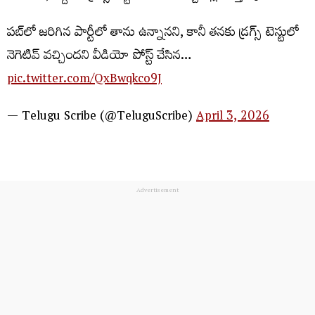
పబ్‌లో జరిగిన పార్టీలో తాను ఉన్నానని, కానీ తనకు డ్రగ్స్ టెస్టులో
నెగెటివ్ వచ్చిందని వీడియో పోస్ట్ చేసిన…
pic.twitter.com/QxBwqkco9J
— Telugu Scribe (@TeluguScribe)
April 3, 2026