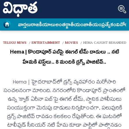
వార్త‌లు
రాజకీయాలు
అంత‌ర్జాతీయం
జాతీయం
ప్రత్యేకం
వినోద
TELUGU NEWS
ENTERTAINMENT
MOVIES
HEMA CAUGHT REHANDED B
/
/
/
Hema | కొండాపూర్ పబ్‌పై ఈగల్ టీమ్ దాడులు .. న‌టి
హేమ‌కి టెస్ట్‌లు.. 8 మందికి డ్రగ్స్ పాజిటివ్..
Hema | హైదరాబాద్‌లో డ్రగ్స్ వ్యవహారం మరోసారి
సంచలనంగా మారింది. నగరంలోని కొండాపూర్ ప్రాంతంలో
ఉన్న ‘క్వాక్ ఏరీనా పబ్’పై ఈగల్ టీమ్, స్థానిక పోలీసులు
సంయుక్తంగా మెరుపు దాడులు నిర్వహించగా, పలువురికి
డ్రగ్స్ పాజిటివ్ రావడం కలకలం రేపుతోంది. ఈ ఘటనలో
టాలీవుడ్ సీనియర్ నటి హేమ కూడా పార్టీలో పాల్గొనడం