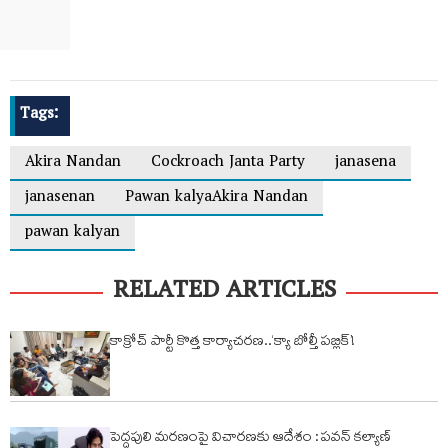
Tags:
Akira Nandan
Cockroach Janta Party
janasena
janasenan
Pawan kalyaAkira Nandan
pawan kalyan
RELATED ARTICLES
కాక్రోచ్ పార్టీ కొత్త కార్యాచరణ..‘క్యా బోల్తీ పబ్లిక్’!
పెద్దపులి మరణంపై విచారణకు ఆదేశం : పవన్ కల్యాణ్