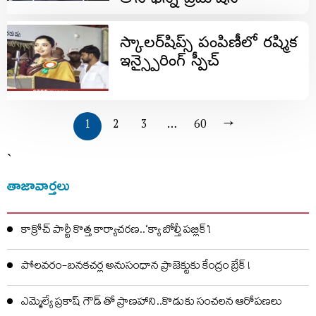
స్కాలర్‌షిప్స్ పంపిణీలో రష్మిక
ఇన్స్పైరింగ్ స్పీచ్
1
2
3
…
60
→
`
తాజావార్తలు
కాక్రోచ్ పార్టీ కొత్త కార్యాచరణ..‘క్యా బోల్తీ పబ్లిక్’!
పోలవరం-బనకచర్ల అనుసంధాన ప్రాజెక్టుకు కేంద్రం బ్రేక్ !
ఎమ్మెల్యే ప్రకాష్ గౌడ్ తో ప్రాణహాని..కొడుకు సంచలన ఆరోపణలు