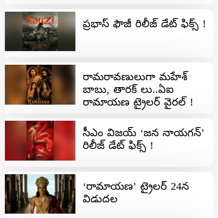
ప్రభాస్ ఫౌజీ రిలీజ్ డేట్ ఫిక్స్ !
రామరావణులుగా మహేశ్
బాబు, తారక్ లు..ఏఐ
రామాయణ ట్రైలర్ వైరల్ !
సీఎం విజయ్ ‘జన నాయగన్‌’
రిలీజ్ డేట్ ఫిక్స్ !
‘రామాయణ’ ట్రైలర్ 24న
విడుదల