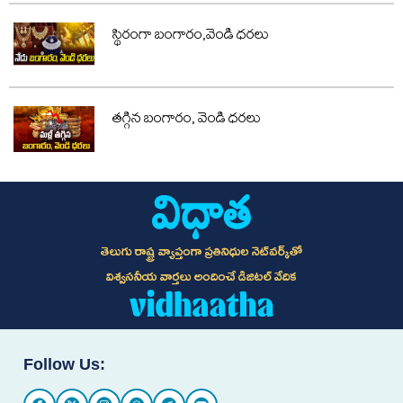
స్థిరంగా బంగారం,వెండి ధరలు
తగ్గిన బంగారం, వెండి ధరలు
తెలుగు రాష్ట్ర వ్యాప్తంగా ప్రతినిధుల నెట్‌వర్క్‌తో
విశ్వసనీయ వార్తలు అందించే డిజిటల్ వేదిక
Follow Us: