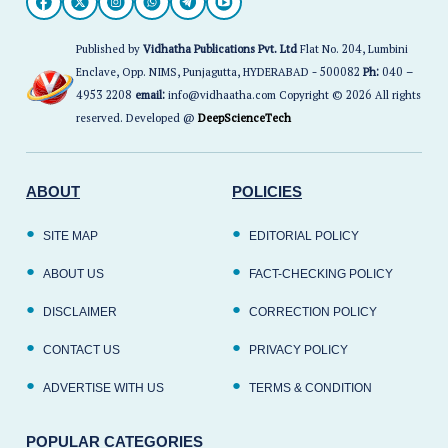
Published by
Vidhatha Publications Pvt. Ltd
Flat No. 204, Lumbini
Enclave, Opp. NIMS, Punjagutta, HYDERABAD - 500082
Ph:
040 –
4953 2208
email:
info@vidhaatha.com Copyright © 2026 All rights
reserved. Developed @
DeepScienceTech
ABOUT
POLICIES
SITE MAP
EDITORIAL POLICY
ABOUT US
FACT-CHECKING POLICY
DISCLAIMER
CORRECTION POLICY
CONTACT US
PRIVACY POLICY
ADVERTISE WITH US
TERMS & CONDITION
POPULAR CATEGORIES