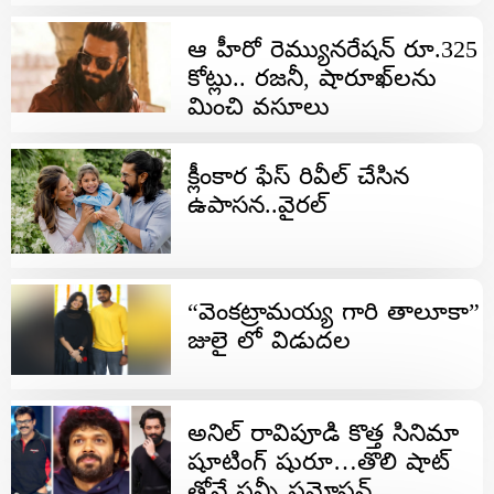
ఆ హీరో రెమ్యునరేషన్ రూ.325
కోట్లు.. రజనీ, షారూఖ్‌లను
మించి వసూలు
క్లీంకార ఫేస్‌ రివీల్‌ చేసిన
ఉపాసన..వైరల్
“వెంకట్రామయ్య గారి తాలూకా”
జులై లో విడుదల
అనిల్ రావిపూడి కొత్త సినిమా
షూటింగ్ షురూ…తొలి షాట్
తోనే ఫన్నీ ప్రమోషన్