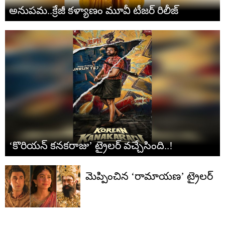
అనుపమ..క్రేజీ కళ్యాణం మూవీ టీజర్ రిలీజ్
‘కొరియన్ కనకరాజు’ ట్రైలర్ వచ్చేసింది..!
మెప్పించిన ‘రామాయణ’ ట్రైలర్