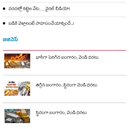
వరదల్లో కట్టెల వేట… వైరల్ వీడియో!
బడికి వెళ్లాలంటే సాహసంచేయాల్సిందే..!
బిజినెస్
భారీగా పెరిగిన బంగారం, వెండి ధరలు
తగ్గిన బంగారం..స్థిరంగా వెండి ధరలు
స్థిరంగా బంగారం, వెండి ధరలు