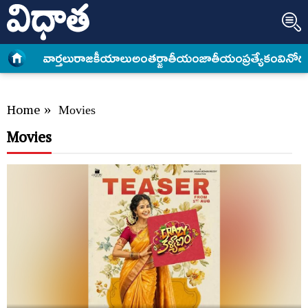
వార్త‌లు
రాజకీయాలు
అంత‌ర్జాతీయం
జాతీయం
ప్రత్యేకం
వినోద
Home
»
Movies
Movies