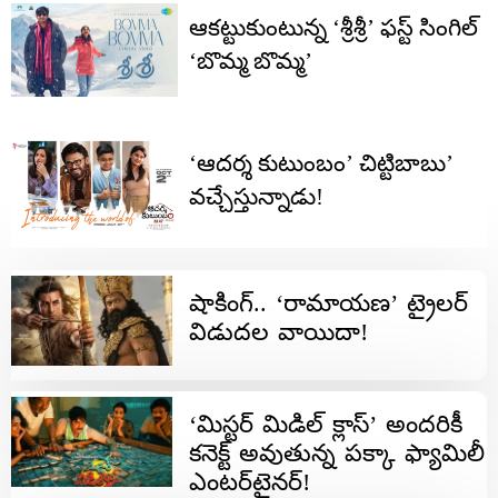
ఆకట్టుకుంటున్న ‘శ్రీశ్రీ’ ఫస్ట్ సింగిల్
‘బొమ్మ బొమ్మ’
‘ఆదర్శ కుటుంబం’ చిట్టిబాబు’
వచ్చేస్తున్నాడు!
షాకింగ్.. ‘రామాయణ’ ట్రైలర్
విడుదల వాయిదా!
‘మిస్టర్ మిడిల్ క్లాస్’ అందరికీ
కనెక్ట్ అవుతున్న పక్కా ఫ్యామిలీ
ఎంటర్‌టైనర్!