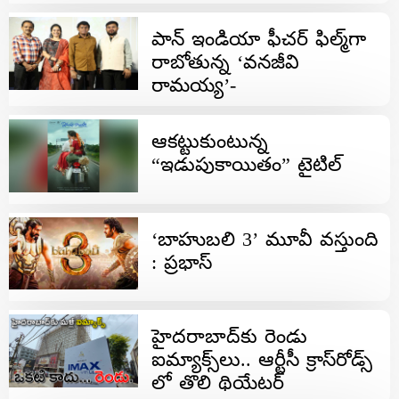
పాన్ ఇండియా ఫీచర్ ఫిల్మ్‌గా
రాబోతున్న ‘వనజీవి
రామయ్య’-
ఆకట్టుకుంటున్న
“ఇడుపుకాయితం” టైటిల్
‘బాహుబలి 3’ మూవీ వస్తుంది
: ప్రభాస్
హైదరాబాద్‌కు రెండు
ఐమ్యాక్స్‌లు.. ఆర్టీసీ క్రాస్​రోడ్స్​
లో తొలి థియేటర్​