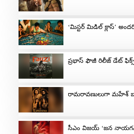
‘మిస్టర్ మిడిల్ క్లాస్’ అంద
ప్రభాస్ ఫౌజీ రిలీజ్ డేట్ ఫిక్స
రామరావణులుగా మహేశ్ బా
సీఎం విజయ్ ‘జన నాయగన్‌’ ర