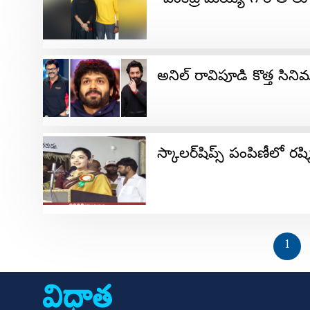
అనిల్ రావిపూడి కొత్త సిన
స్కాలర్‌షిప్స్ పంపిణీలో రష్మి
1