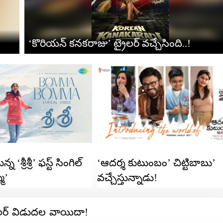
‘కొరియన్ కనకరాజు’ ట్రైలర్ వచ్చేసింది..!
 ‘శ్రీశ్రీ’ ఫస్ట్ సింగిల్
‘ఆదర్శ కుటుంబం’ చిట్టిబాబు’
మ’
వచ్చేస్తున్నాడు!
ైలర్ విడుదల వాయిదా!