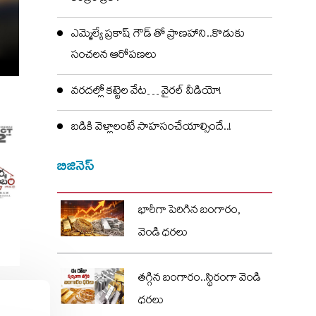
ఎమ్మెల్యే ప్రకాష్ గౌడ్ తో ప్రాణహాని..కొడుకు
సంచలన ఆరోపణలు
వరదల్లో కట్టెల వేట… వైరల్ వీడియో!
బడికి వెళ్లాలంటే సాహసంచేయాల్సిందే..!
బిజినెస్
భారీగా పెరిగిన బంగారం,
వెండి ధరలు
తగ్గిన బంగారం..స్థిరంగా వెండి
ధరలు