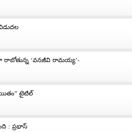
విడుదల
‌గా రాబోతున్న ‘వనజీవి రామయ్య’-
యితం” టైటిల్
ి : ప్రభాస్