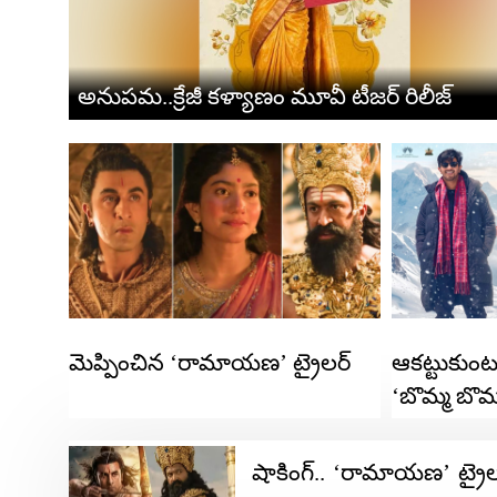
అనుపమ..క్రేజీ కళ్యాణం మూవీ టీజర్ రిలీజ్
మెప్పించిన ‘రామాయణ’ ట్రైలర్
ఆకట్టుకుంటున్న
‘బొమ్మ బొమ్
షాకింగ్.. ‘రామాయణ’ ట్ర