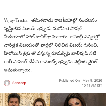
Vijay-Trisha | తమిళనాడు రాజకీయాల్లో సంచలనం
సృష్టించిన విజయ్ ఇప్పుడు మరోసారి సోషల్
మీడియాలో హాట్ టాపిక్‌గా మారారు. అసెంబ్లీ ఎన్నికల్లో
చారిత్రక విజయంతో వార్తల్లో నిలిచిన విజయ్ గురించి,
హీరోయిన్ త్రిష తో వస్తున్న రూమర్స్‌పై బాలీవుడ్ నటి
రాఖీ సావంత్ చేసిన కామెంట్స్ ఇప్పుడు నెట్టింట వైరల్
అవుతున్నాయి.
Published On : May 9, 2026
Sandeep
10:11 AM IST