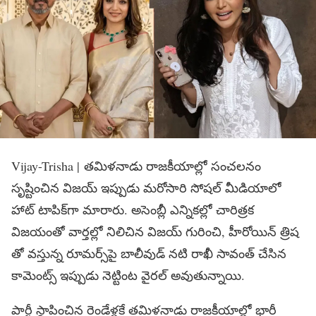
Vijay-Trisha | తమిళనాడు రాజకీయాల్లో సంచలనం
సృష్టించిన విజయ్ ఇప్పుడు మరోసారి సోషల్ మీడియాలో
హాట్ టాపిక్‌గా మారారు. అసెంబ్లీ ఎన్నికల్లో చారిత్రక
విజయంతో వార్తల్లో నిలిచిన విజయ్ గురించి, హీరోయిన్ త్రిష
తో వస్తున్న రూమర్స్‌పై బాలీవుడ్ నటి రాఖీ సావంత్ చేసిన
కామెంట్స్ ఇప్పుడు నెట్టింట వైరల్ అవుతున్నాయి.
పార్టీ స్థాపించిన రెండేళ్లకే తమిళనాడు రాజకీయాల్లో భారీ