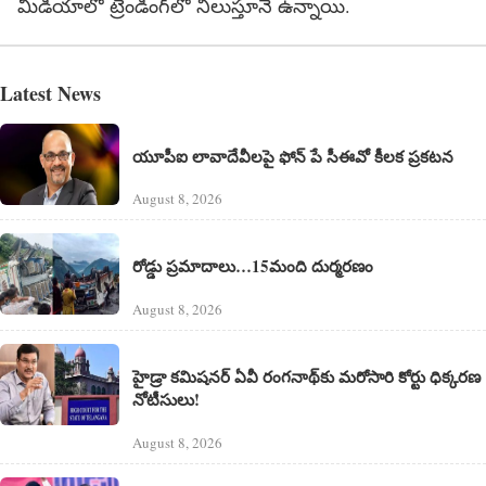
మీడియాలో ట్రెండింగ్‌లో నిలుస్తూనే ఉన్నాయి.
Latest News
యూపీఐ లావాదేవీలపై ఫోన్ పే సీఈవో కీలక ప్రకటన
August 8, 2026
రోడ్డు ప్రమాదాలు…15మంది దుర్మరణం
August 8, 2026
హైడ్రా కమిషనర్ ఏవీ రంగనాథ్‌కు మరోసారి కోర్టు ధిక్కరణ
నోటీసులు!
August 8, 2026