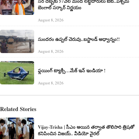
సర్ దెబ్బకు 57వేల మంది లబ్ధిదారులు ఔట్..పశ్చిమ
బెంగాల్ సర్కార్ నిర్ణయం
August 8, 2026
సుందరం ఉప్పల్ చెరువు..బస్టాండ్ అధ్వాన్నం!!
August 8, 2026
ఫ్లయింగ్ ట్యాక్సీ…మేక్ ఇన్ ఇండియా !
August 8, 2026
Related Stories
Vijay-Trisha | సీఎం అయిన త‌ర్వాత తొలిసారి త్రిష‌తో
క‌నిపించిన విజ‌య్.. వీడియో వైర‌ల్