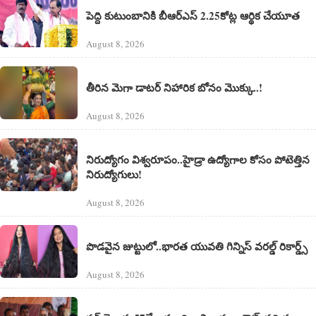
పెద్ది కుటుంబానికి బీఆర్ఎస్ 2.25కోట్ల ఆర్థిక చేయూత
August 8, 2026
తీరిన మెగా డాటర్ నిహారిక బోనం మొక్కు..!
August 8, 2026
నిరుద్యోగం విశ్వరూపం..హైడ్రా ఉద్యోగాల కోసం పోటెత్తిన
నిరుద్యోగులు!
August 8, 2026
పొడవైన జుట్టులో..భారత యువతి గిన్నిస్ వరల్డ్ రికార్డ్స్
August 8, 2026