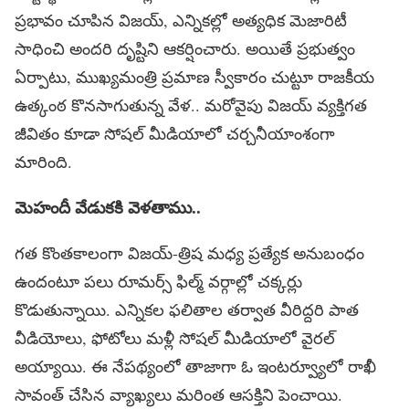
ప్రభావం చూపిన విజయ్, ఎన్నికల్లో అత్యధిక మెజారిటీ
సాధించి అందరి దృష్టిని ఆకర్షించారు. అయితే ప్రభుత్వం
ఏర్పాటు, ముఖ్యమంత్రి ప్రమాణ స్వీకారం చుట్టూ రాజకీయ
ఉత్కంఠ కొనసాగుతున్న వేళ.. మరోవైపు విజయ్ వ్యక్తిగత
జీవితం కూడా సోషల్ మీడియాలో చర్చనీయాంశంగా
మారింది.
మెహందీ వేడుక‌కి వెళ‌తాము..
గత కొంతకాలంగా విజయ్-త్రిష మధ్య ప్రత్యేక అనుబంధం
ఉందంటూ పలు రూమర్స్ ఫిల్మ్ వర్గాల్లో చక్కర్లు
కొడుతున్నాయి. ఎన్నికల ఫలితాల తర్వాత వీరిద్దరి పాత
వీడియోలు, ఫోటోలు మళ్లీ సోషల్ మీడియాలో వైరల్
అయ్యాయి. ఈ నేపథ్యంలో తాజాగా ఓ ఇంటర్వ్యూలో రాఖీ
సావంత్ చేసిన వ్యాఖ్యలు మరింత ఆసక్తిని పెంచాయి.