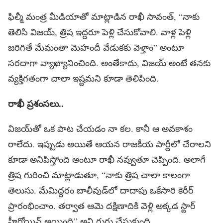
ఫిల్మీ మంత్ర మీడియాతో మాట్లాడిన రాఖీ సావంత్, “నాకు
తెలిసి విజయ్, త్రిష ఇద్దరూ పెళ్లి చేసుకోవాలి. వాళ్ల పెళ్లి
జరిగితే మేమంతా మెహందీ వేడుకకు వెళ్తాం” అంటూ
సరదాగా వ్యాఖ్యానించింది. అంతేకాదు, విజయ్ అంటే తనకు
వ్యక్తిగతంగా చాలా ఇష్టమని కూడా తెలిపింది.
రాఖీ ప్ర‌శంస‌లు..
విజయ్‌తో ఒక పాట చేయడం నా కల. కానీ ఆ అవకాశం
రాలేదు. ఇప్పుడు అయితే ఆయన రాజకీయ పార్టీలో చేరాలని
కూడా అనిపిస్తోంది అంటూ రాఖీ నవ్వుతూ చెప్పింది. అలాగే
త్రిష గురించి మాట్లాడుతూ, “నాకు త్రిష చాలా కాలంగా
తెలుసు. మేమిద్దరం బాలీవుడ్‌లో దాదాపు ఒకేసారి కెరీర్
ప్రారంభించాం. తర్వాత ఆమె దక్షిణాదికి వెళ్లి అక్కడ స్టార్
హీరోయిన్ అయింది” అని గుర్తు చేసుకుంది.