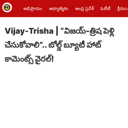
అభిప్రాయం
ఆధ్యాత్మికం
ఆంధ్ర ప్రదేశ్
ఓటీటీ
క్రీడలు
Vijay-Trisha | “విజయ్-త్రిష పెళ్లి
చేసుకోవాలి”.. బోల్డ్ బ్యూటీ హాట్‌
కామెంట్స్ వైరల్!