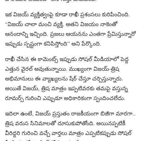
ఇక విజయ్ వ్యక్తిత్వంపై కూడా రాఖీ ప్రశంసలు కురిపించింది.
“విజయ్ చాలా మంచి వ్యక్తి. అతని విజయం నాకెంతో
ఆనందాన్ని ఇచ్చింది. ప్రజలు ఆయనను ఎంతగా ప్రేమిస్తున్నారో
ఇప్పుడు స్పష్టంగా కనిపిస్తోంది” అని పేర్కొంది.
రాఖీ చేసిన ఈ కామెంట్స్ ఇప్పుడు సోషల్ మీడియాలో పెద్ద
ఎత్తున వైరల్ అవుతున్నాయి. ముఖ్యంగా విజయ్-త్రిష
అభిమానులు ఈ వ్యాఖ్యలను షేర్ చేస్తూ చర్చిస్తున్నారు.
అయితే విజయ్, త్రిష మాత్రం ఇప్పటివరకు తమపై వస్తున్న
రూమర్స్ గురించి ఎప్పుడూ అధికారికంగా స్పందించలేదు.
ఇదిలా ఉంటే, విజయ్ ప్రస్తుతం రాజకీయంగా బిజీగా మారగా..
త్రిష వరుస సినిమాలతో దూసుకుపోతోంది. అయినప్పటికీ
వీరిద్దరి గురించి వచ్చే వార్తలు మాత్రం ఎప్పటికప్పుడు సోషల్