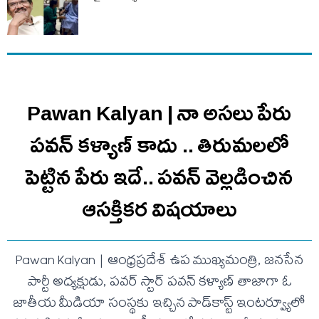
Pawan Kalyan | నా అసలు పేరు
పవన్ కళ్యాణ్ కాదు .. తిరుమలలో
పెట్టిన పేరు ఇదే.. ప‌వ‌న్ వెల్లడించిన
ఆస‌క్తిక‌ర విష‌యాలు
Pawan Kalyan | ఆంధ్రప్రదేశ్ ఉప ముఖ్యమంత్రి, జనసేన
పార్టీ అధ్యక్షుడు, పవర్ స్టార్ పవన్ కళ్యాణ్ తాజాగా ఓ
జాతీయ మీడియా సంస్థకు ఇచ్చిన పాడ్‌కాస్ట్ ఇంటర్వ్యూలో