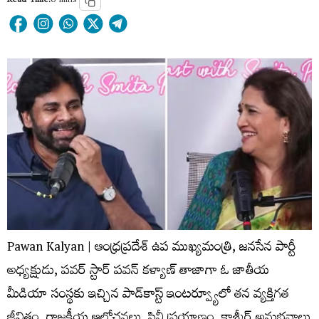
Read Time:
6 mins
Pawan Kalyan | ఆంధ్రప్రదేశ్ ఉప ముఖ్యమంత్రి, జనసేన పార్టీ
అధ్యక్షుడు, పవర్ స్టార్ పవన్ కళ్యాణ్ తాజాగా ఓ జాతీయ
మీడియా సంస్థకు ఇచ్చిన పాడ్‌కాస్ట్ ఇంటర్వ్యూలో తన వ్యక్తిగత