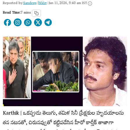
Reported by:
Sandeep
|
సినిమా
|
Jun 11, 2026, 9:40 am IST
Read Time:
7 mins
Karthik | ఒకప్పుడు తెలుగు, తమిళ సినీ ప్రేక్షకుల హృదయాలను
తన నటనతో, చిరునవ్వుతో కట్టిపడేసిన హీరో కార్తీక్ తాజాగా