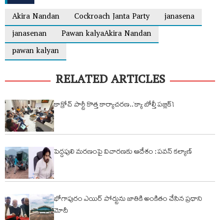
Akira Nandan
Cockroach Janta Party
janasena
janasenan
Pawan kalyaAkira Nandan
pawan kalyan
RELATED ARTICLES
కాక్రోచ్ పార్టీ కొత్త కార్యాచరణ..‘క్యా బోల్తీ పబ్లిక్’!
పెద్దపులి మరణంపై విచారణకు ఆదేశం : పవన్ కల్యాణ్
భోగాపురం ఎయిర్ పోర్టును జాతికి అంకితం చేసిన ప్రధాని
మోదీ