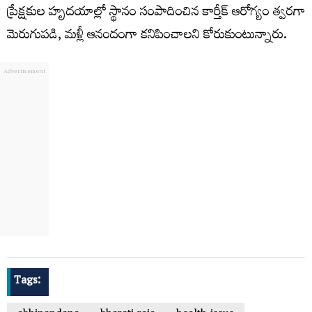
ప్రేక్షకుల హృదయాల్లో స్థానం సంపాదించిన కార్తీక్ ఆరోగ్యం త్వరగా
మెరుగుపడి, మళ్లీ ఆనందంగా కనిపించాలని కోరుకుంటున్నారు.
Tags: