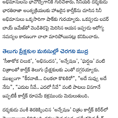
అభిమానులను భావోద్వేగానికి గురిచేశారు. సీనియర్ దర్శకుడు
భారతిరాజా అంత్యక్రియలకు హాజరైన కార్తీక్‌ను చూసిన సినీ
అభిమానులు ఒక్కసారిగా షాక్‌కు గురయ్యారు. ఒకప్పుడు లవర్
బాయ్ ఇమేజ్‌తో వెండితెరపై మెరిసిన ఆయన ఇప్పుడు ఆరోగ్య
సమస్యల కారణంగా చాలా మారిపోయినట్లు కనిపించారు.
తెలుగు ప్రేక్షకుల మనసుల్లో చెరగని ముద్ర
‘సీతాకోక చిలుక’, ‘అభినందన’, ‘అన్వేషణ’, ‘ఘర్షణ’ వంటి
చిత్రాలతో కార్తీక్ తెలుగు ప్రేక్షకులకు ఎంతో దగ్గరయ్యారు.
ముఖ్యంగా “కీరవాణి… చిలకలా కొలికిరో”, “అదే నువ్వు అదే
నేను”, “ఎదుట నీవే.. ఎదలో నీవే” వంటి పాటలు వినగానే
ఇప్పటికీ కార్తీక్ రూపమే కళ్లముందు మెదులుతుంది.
దర్శకుడు వంశీ తెరకెక్కించిన ‘అన్వేషణ’ చిత్రం కార్తీక్ కెరీర్‌లో