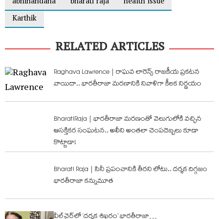
abhinandana
bharati raja
health issue
Karthik
RELATED ARTICLES
Raghava Lawrence | రాఘవ లారెన్స్ రాజకీయ ప్రకటన
వాయిదా.. భారతీరాజా మరణానికి నివాళిగా కీలక నిర్ణయం
BharatiRaja | భారతీరాజా మరణంతో వెలుగులోకి వచ్చిన
ఆసక్తికర సంఘటన.. అలీని అంతలా చెంపదెబ్బలు కూడా
కొట్టాడా!
Bharati Raja | సినీ ప్రపంచానికి తీరని లోటు.. దర్శక దిగ్గజం
భారతీరాజా కన్నుమూత
వీల్‌చైర్‌లో ‘దర్శక శిఖరం’ భారతీరాజా…