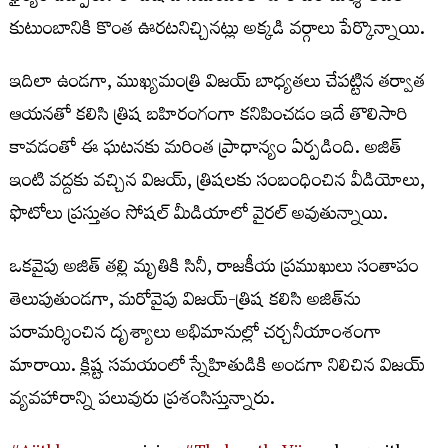
కుటుంబానికి కొంత ఊరటనిచ్చినట్లు అక్కడి వర్గాలు పేర్కొన్నాయి.
ఇదిలా ఉండగా, ముఖ్యమంత్రి విజయ్ బాధ్యతలు చేపట్టిన తర్వాత
ఆయనతో కలిసి త్రిష బహిరంగంగా కనిపించడం ఇదే తొలిసారి
కావడంతో ఈ ఘటనకు మరింత ప్రాధాన్యం ఏర్పడింది. అజిత్
ఇంటి వద్దకు వచ్చిన విజయ్, త్రిషలకు సంబంధించిన వీడియోలు,
ఫొటోలు ప్రస్తుతం సోషల్ మీడియాలో వైరల్ అవుతున్నాయి.
ఒకవైపు అజిత్ తల్లి మృతికి సినీ, రాజకీయ ప్రముఖులు సంతాపం
తెలుపుతుండగా, మరోవైపు విజయ్-త్రిష కలిసి అజిత్‌ను
పరామర్శించిన దృశ్యాలు అభిమానుల్లో చర్చనీయాంశంగా
మారాయి. క్లిష్ట సమయంలో స్నేహితుడికి అండగా నిలిచిన విజయ్
వ్యవహారాన్ని పలువురు ప్రశంసిస్తున్నారు.