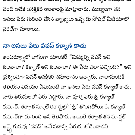
జీవితం, రాజకీయ ఆలోచనలు, సినీ ప్రయాణం, కాశ్మీర్ అనుభవాలు
వంటి అనేక ఆసక్తికర అంశాలపై మాట్లాడారు. ముఖ్యంగా తన
అసలు పేరు గురించి చేసిన వ్యాఖ్యలు ఇప్పుడు సోషల్ మీడియాలో
వైరల్‌గా మారాయి.
నా అసలు పేరు పవన్ కళ్యాణ్ కాదు
ఇంటర్వ్యూలో భాగంగా యాంకర్ “మిమ్మల్ని పవన్ అని
పిలవాలా? కళ్యాణ్ అని పిలవాలా? ఈ పేరు ఎలా వచ్చింది?” అని
ప్రశ్నించగా పవన్ ఆసక్తికర సమాధానం ఇచ్చారు. చాలామందికి
తెలియని విషయం ఏమిటంటే నా అసలు పేరు పవన్ కళ్యాణ్ కాదు.
నాకు తిరుమలలో పేరు పెట్టారు. నా పూర్తి పేరు శ్రీ కళ్యాణ్
కుమార్. తర్వాత స్కూల్ రికార్డుల్లో ‘శ్రీ’ తొలగిపోయి కే. కళ్యాణ్
కుమార్‌గా మారింది అని తెలిపారు. అయితే తర్వాత తన మార్షల్
ఆర్ట్స్ గురువు ‘పవన్’ అనే పదాన్ని పేరుకు జోడించారని