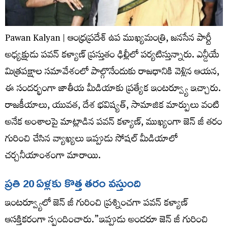
Pawan Kalyan | ఆంధ్రప్రదేశ్ ఉప ముఖ్యమంత్రి, జనసేన పార్టీ
అధ్యక్షుడు పవన్ కళ్యాణ్ ప్రస్తుతం ఢిల్లీలో పర్యటిస్తున్నారు. ఎన్డీయే
మిత్రపక్షాల సమావేశంలో పాల్గొనేందుకు రాజధానికి వెళ్లిన ఆయన,
ఈ సందర్భంగా జాతీయ మీడియాకు ప్రత్యేక ఇంటర్వ్యూ ఇచ్చారు.
రాజకీయాలు, యువత, దేశ భవిష్యత్, సామాజిక మార్పులు వంటి
అనేక అంశాలపై మాట్లాడిన పవన్ కళ్యాణ్, ముఖ్యంగా జెన్ జీ తరం
గురించి చేసిన వ్యాఖ్యలు ఇప్పుడు సోషల్ మీడియాలో
చర్చనీయాంశంగా మారాయి.
ప్రతి 20 ఏళ్లకు కొత్త తరం వస్తుంది
ఇంటర్వ్యూలో జెన్ జీ గురించి ప్రశ్నించగా పవన్ కళ్యాణ్
ఆసక్తికరంగా స్పందించారు.”ఇప్పుడు అందరూ జెన్ జీ గురించి