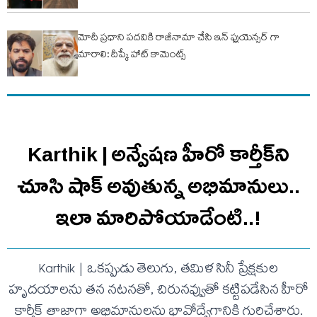
మోదీ ప్రధాని పదవికి రాజీనామా చేసి ఇన్ ఫ్లుయెన్సర్ గా
మారాలి: దీప్కే హాట్ కామెంట్స్
Karthik | అన్వేషణ హీరో కార్తీక్‌ని
చూసి షాక్ అవుతున్న అభిమానులు..
ఇలా మారిపోయాడేంటి..!
Karthik | ఒకప్పుడు తెలుగు, తమిళ సినీ ప్రేక్షకుల
హృదయాలను తన నటనతో, చిరునవ్వుతో కట్టిపడేసిన హీరో
కార్తీక్ తాజాగా అభిమానులను భావోద్వేగానికి గురిచేశారు.