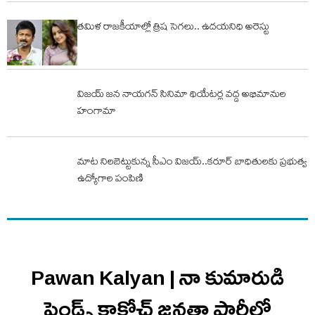
తమిళ రాజకీయాల్లో త్రిష సెగలు.. ఉదయనిధి అరెస్టు
విజయ్ జన నాయగన్ సినిమా థియేటర్ల వద్ద అభిమానుల
హంగామా
మాట నిలబెట్టుకున్న సీఎం విజయ్..కరూర్ బాధితులకు ప్రభుత్వ
ఉద్యోగాల పంపిణి
Pawan Kalyan | నా కుమారుడి
ఫ్రెండ్స్ కాక్రోచ్ జనతా పార్టీలో