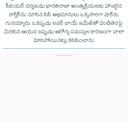
సీనియర్ దర్శకుడు భారతిరాజా అంత్యక్రియలకు హాజరైన
కార్తీక్‌ను చూసిన సినీ అభిమానులు ఒక్కసారిగా షాక్‌కు
గురయ్యారు. ఒకప్పుడు లవర్ బాయ్ ఇమేజ్‌తో వెండితెరపై
మెరిసిన ఆయన ఇప్పుడు ఆరోగ్య సమస్యల కారణంగా చాలా
మారిపోయినట్లు కనిపించారు.