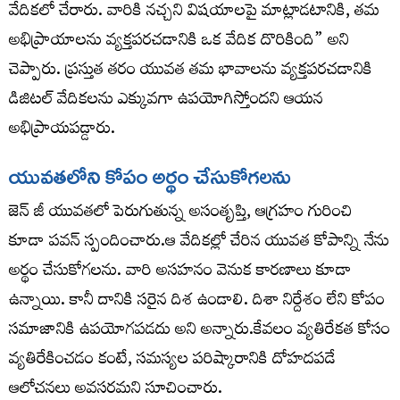
వేదికలో చేరారు. వారికి నచ్చని విషయాలపై మాట్లాడటానికి, తమ
అభిప్రాయాలను వ్యక్తపరచడానికి ఒక వేదిక దొరికింది” అని
చెప్పారు. ప్రస్తుత తరం యువత తమ భావాలను వ్యక్తపరచడానికి
డిజిటల్ వేదికలను ఎక్కువగా ఉపయోగిస్తోందని ఆయన
అభిప్రాయపడ్డారు.
యువతలోని కోపం అర్థం చేసుకోగలను
జెన్ జీ యువతలో పెరుగుతున్న అసంతృప్తి, ఆగ్రహం గురించి
కూడా పవన్ స్పందించారు.ఆ వేదికల్లో చేరిన యువత కోపాన్ని నేను
అర్థం చేసుకోగలను. వారి అసహనం వెనుక కారణాలు కూడా
ఉన్నాయి. కానీ దానికి సరైన దిశ ఉండాలి. దిశా నిర్దేశం లేని కోపం
సమాజానికి ఉపయోగపడదు అని అన్నారు.కేవలం వ్యతిరేకత కోసం
వ్యతిరేకించడం కంటే, సమస్యల పరిష్కారానికి దోహదపడే
ఆలోచనలు అవసరమని సూచించారు.