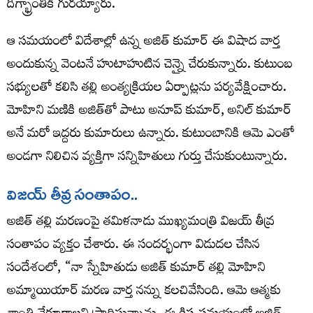
దిగ్భ్రాంతికి గురయ్యారు.
ఆ సమయంలో విదేశాల్లో ఉన్న అజిత్ కుమార్ ఈ విషాద వార్త
అందుకున్న వెంటనే హుటాహుటిన చెన్నై చేరుకున్నారు. కుటుంబ
సభ్యులతో కలిసి తల్లి అంత్యక్రియల ఏర్పాట్లను పర్యవేక్షించారు.
మోహిని మణికి అజిత్‌తో పాటు అనూప్ కుమార్, అనిల్ కుమార్
అనే మరో ఇద్దరు కుమారులు ఉన్నారు. కుటుంబానికి ఆమె ఎంతో
అండగా నిలిచిన వ్యక్తిగా సన్నిహితులు గుర్తు చేసుకుంటున్నారు.
విజ‌య్ తీవ్ర సంతాపం..
అజిత్ తల్లి మరణంపై తమిళనాడు ముఖ్యమంత్రి విజయ్ తీవ్ర
సంతాపం వ్యక్తం చేశారు. ఈ సందర్భంగా విడుదల చేసిన
సందేశంలో, “నా స్నేహితుడు అజిత్ కుమార్ తల్లి మోహిని
అమ్మాయియార్ మరణ వార్త నన్ను కలచివేసింది. ఆమె ఆత్మకు