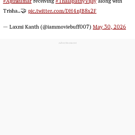
#Ajithkumar
receiving
#ThalapathyVijay
along with
Trisha..🤝
pic.twitter.com/DH4nJB8x2F
— Laxmi Kanth (@iammoviebuff007)
May 30, 2026