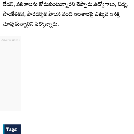
లేదని, ఫలితాలను కోరుకుంటున్నారని చెప్పారు.ఉద్యోగాలు, విద్య,
సాంకేతికత, పారదర్శక పాలన వంటి అంశాలపై ఎక్కువ ఆసక్తి
చూపుతున్నారని పేర్కొన్నారు.
Tags: