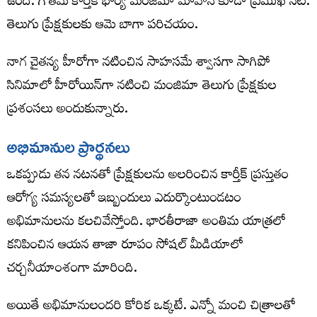
ఉంది. గౌతమ్ కార్తీక్ భార్య మంజిమా మోహన్ కూడా ప్రముఖ నటి.
తెలుగు ప్రేక్షకులకు ఆమె బాగా పరిచయం.
నాగ చైతన్య హీరోగా నటించిన సాహసమే శ్వాసగా సాగిపో
సినిమాలో హీరోయిన్‌గా నటించి మంజిమా తెలుగు ప్రేక్షకుల
ప్రశంసలు అందుకున్నారు.
అభిమానుల ప్రార్థనలు
ఒకప్పుడు తన నటనతో ప్రేక్షకులను అలరించిన కార్తీక్ ప్రస్తుతం
ఆరోగ్య సమస్యలతో ఇబ్బందులు ఎదుర్కొంటుండటం
అభిమానులను కలచివేస్తోంది. భారతీరాజా అంతిమ యాత్రలో
కనిపించిన ఆయన తాజా రూపం సోషల్ మీడియాలో
చర్చనీయాంశంగా మారింది.
అయితే అభిమానులందరి కోరిక ఒక్కటే. ఎన్నో మంచి చిత్రాలతో