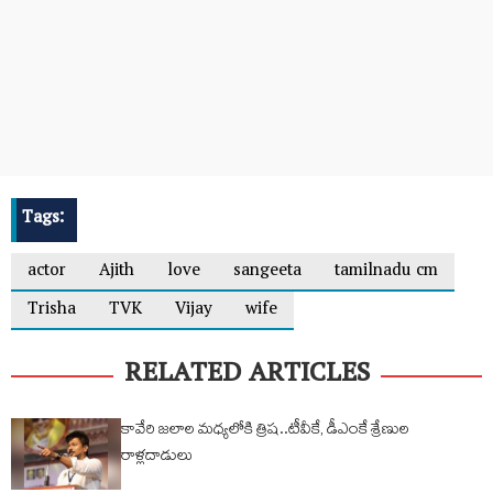
Tags:
actor
Ajith
love
sangeeta
tamilnadu cm
Trisha
TVK
Vijay
wife
RELATED ARTICLES
కావేరి జలాల మధ్యలోకి త్రిష..టీవీకే, డీఎంకే శ్రేణుల
రాళ్లదాడులు