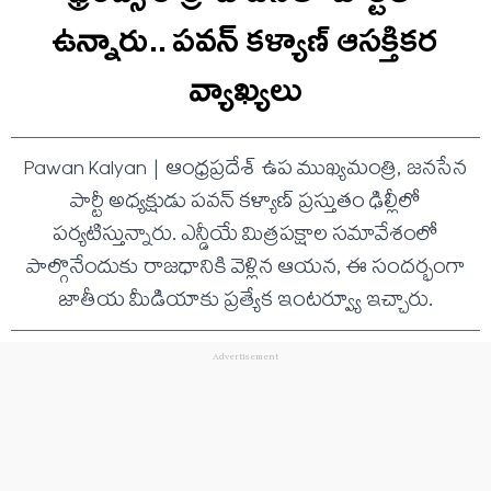
ఉన్నారు.. ప‌వ‌న్ క‌ళ్యాణ్ ఆసక్తిక‌ర
వ్యాఖ్య‌లు
Pawan Kalyan | ఆంధ్రప్రదేశ్ ఉప ముఖ్యమంత్రి, జనసేన
పార్టీ అధ్యక్షుడు పవన్ కళ్యాణ్ ప్రస్తుతం ఢిల్లీలో
పర్యటిస్తున్నారు. ఎన్డీయే మిత్రపక్షాల సమావేశంలో
పాల్గొనేందుకు రాజధానికి వెళ్లిన ఆయన, ఈ సందర్భంగా
జాతీయ మీడియాకు ప్రత్యేక ఇంటర్వ్యూ ఇచ్చారు.