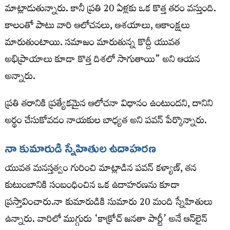
మాట్లాడుతున్నారు. కానీ ప్రతి 20 ఏళ్లకు ఒక కొత్త తరం వస్తుంది.
కాలంతో పాటు వారి ఆలోచనలు, ఆశయాలు, ఆకాంక్షలు
మారుతుంటాయి. సమాజం మారుతున్న కొద్దీ యువత
అభిప్రాయాలు కూడా కొత్త దిశలో సాగుతాయి” అని ఆయన
అన్నారు.
ప్రతి తరానికి ప్రత్యేకమైన ఆలోచనా విధానం ఉంటుందని, దానిని
అర్థం చేసుకోవడం నాయకుల బాధ్యత అని పవన్ పేర్కొన్నారు.
నా కుమారుడి స్నేహితుల ఉదాహరణ
యువత మనస్తత్వం గురించి మాట్లాడిన పవన్ కళ్యాణ్, తన
కుటుంబానికి సంబంధించిన ఒక ఉదాహరణను కూడా
ప్రస్తావించారు.నా కుమారుడికి సుమారు 20 మంది స్నేహితులు
ఉన్నారు. వారిలో ముగ్గురు ‘కాక్రోచ్ జనతా పార్టీ’ అనే ఆన్‌లైన్