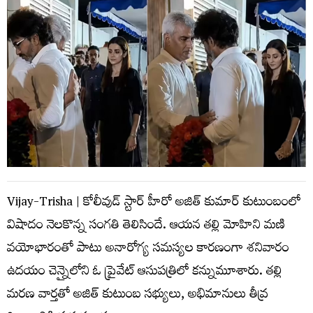
Vijay-Trisha | కోలీవుడ్ స్టార్ హీరో అజిత్ కుమార్ కుటుంబంలో
విషాదం నెలకొన్న సంగతి తెలిసిందే. ఆయన తల్లి మోహిని మణి
వయోభారంతో పాటు అనారోగ్య సమస్యల కారణంగా శనివారం
ఉదయం చెన్నైలోని ఓ ప్రైవేట్ ఆసుపత్రిలో కన్నుమూశారు. తల్లి
మరణ వార్తతో అజిత్ కుటుంబ సభ్యులు, అభిమానులు తీవ్ర