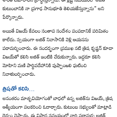
శాంతి చేకూరాలని ప్రార్థిస్తున్నాను. ఈ క్లిష్ట సమయంలో అజిత్
కుటుంబానికి నా ప్రగాఢ సానుభూతి తెలియజేస్తున్నాను” అని
పేర్కొన్నారు.
అయితే విజయ్ కేవలం సంతాప సందేశం పంపడానికే పరిమితం
కాలేదు. స్వయంగా అజిత్ నివాసానికి వెళ్లి ఆయనను
పరామర్శించారు. ఈ సందర్భంగా ప్రముఖ నటి త్రిష కృష్ణన్ కూడా
విజయ్‌తో కలిసి అజిత్ ఇంటికి చేరుకున్నారు. ఇద్దరూ కలిసి
మోహిని మణి పార్థివదేహానికి పుష్పాంజలి ఘటించి
నివాళులర్పించారు.
త్రిష‌తో క‌లిసి…
అనంతరం మాతృవియోగంతో బాధలో ఉన్న అజిత్‌ను విజయ్, త్రిష
ఆత్మీయంగా పలకరించి ఓదార్చారు. కుటుంబ సభ్యులతో మాట్లాడి
ధైర్యం చెప్పారు. ఈ విషాద సమయంలో వారి పరామర్శ అజిత్