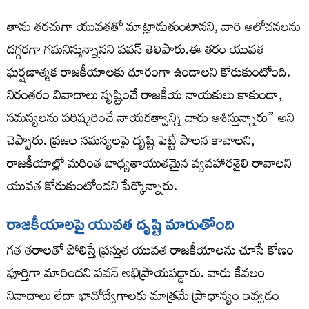
తాను తరచుగా యువతతో మాట్లాడుతుంటానని, వారి ఆలోచనలను
దగ్గరగా గమనిస్తున్నానని పవన్ తెలిపారు.ఈ తరం యువత
ఘర్షణాత్మక రాజకీయాలకు దూరంగా ఉండాలని కోరుకుంటోంది.
నిరంతరం వివాదాలు సృష్టించే రాజకీయ నాయకులు కాకుండా,
సమస్యలను పరిష్కరించే నాయకత్వాన్ని వారు ఆశిస్తున్నారు” అని
చెప్పారు. ప్రజల సమస్యలపై దృష్టి పెట్టే పాలన కావాలని,
రాజకీయాల్లో మరింత బాధ్యతాయుతమైన వ్యవహారశైలి రావాలని
యువత కోరుకుంటోందని పేర్కొన్నారు.
రాజకీయాలపై యువత దృష్టి మారుతోంది
గత తరాలతో పోలిస్తే ప్రస్తుత యువత రాజకీయాలను చూసే కోణం
పూర్తిగా మారిందని పవన్ అభిప్రాయపడ్డారు. వారు కేవలం
నినాదాలు లేదా భావోద్వేగాలకు మాత్రమే ప్రాధాన్యం ఇవ్వడం