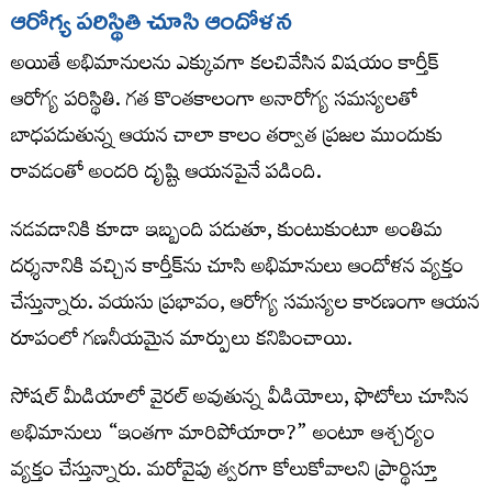
ఆరోగ్య పరిస్థితి చూసి ఆందోళన
అయితే అభిమానులను ఎక్కువగా కలచివేసిన విషయం కార్తీక్
ఆరోగ్య పరిస్థితి. గత కొంతకాలంగా అనారోగ్య సమస్యలతో
బాధపడుతున్న ఆయన చాలా కాలం తర్వాత ప్రజల ముందుకు
రావడంతో అందరి దృష్టి ఆయనపైనే పడింది.
నడవడానికి కూడా ఇబ్బంది పడుతూ, కుంటుకుంటూ అంతిమ
దర్శనానికి వచ్చిన కార్తీక్‌ను చూసి అభిమానులు ఆందోళన వ్యక్తం
చేస్తున్నారు. వయసు ప్రభావం, ఆరోగ్య సమస్యల కారణంగా ఆయన
రూపంలో గణనీయమైన మార్పులు కనిపించాయి.
సోషల్ మీడియాలో వైరల్ అవుతున్న వీడియోలు, ఫొటోలు చూసిన
అభిమానులు “ఇంతగా మారిపోయారా?” అంటూ ఆశ్చర్యం
వ్యక్తం చేస్తున్నారు. మరోవైపు త్వరగా కోలుకోవాలని ప్రార్థిస్తూ