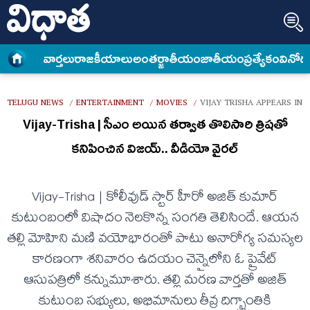
వార్త‌లు
రాజకీయాలు
అంత‌ర్జాతీయం
జాతీయం
ప్రత్యేకం
వినోద
TELUGU NEWS
ENTERTAINMENT
MOVIES
VIJAY TRISHA APPEARS IN 
/
/
/
Vijay-Trisha | సీఎం అయిన త‌ర్వాత తొలిసారి త్రిష‌తో
క‌నిపించిన విజ‌య్.. వీడియో వైర‌ల్
Vijay-Trisha | కోలీవుడ్ స్టార్ హీరో అజిత్ కుమార్
కుటుంబంలో విషాదం నెలకొన్న సంగతి తెలిసిందే. ఆయన
తల్లి మోహిని మణి వయోభారంతో పాటు అనారోగ్య సమస్యల
కారణంగా శనివారం ఉదయం చెన్నైలోని ఓ ప్రైవేట్
ఆసుపత్రిలో కన్నుమూశారు. తల్లి మరణ వార్తతో అజిత్
కుటుంబ సభ్యులు, అభిమానులు తీవ్ర దిగ్భ్రాంతికి