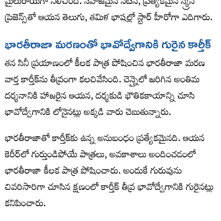
మైలురాయిగా నిలిచింది. సహజమైన నటన, ప్రత్యేకమైన స్క్రీన్
ప్రెజెన్స్‌తో ఆయన తెలుగు, తమిళ భాషల్లో స్టార్ హీరోగా ఎదిగారు.
భారతీరాజా మరణంతో భావోద్వేగానికి గురైన కార్తీక్
తన సినీ ప్రయాణంలో కీలక పాత్ర పోషించిన భారతీరాజా మరణ
వార్త కార్తీక్‌ను తీవ్రంగా కలచివేసింది. చెన్నైలో జరిగిన అంతిమ
దర్శనానికి హాజరైన ఆయన, దర్శకుడి భౌతికకాయాన్ని చూసి
భావోద్వేగానికి లోనైనట్లు అక్కడి వారు చెబుతున్నారు.
భారతీరాజాతో కార్తీక్‌కు ఉన్న అనుబంధం ప్రత్యేకమైనది. ఆయన
కెరీర్‌లో గుర్తుండిపోయే పాత్రలు, అవకాశాలు అందించడంలో
భారతీరాజా కీలక పాత్ర పోషించారు. అందుకే గురువును
చివరిసారిగా చూసిన క్షణంలో కార్తీక్ తీవ్ర భావోద్వేగానికి గురైనట్లు
కనిపించారు.