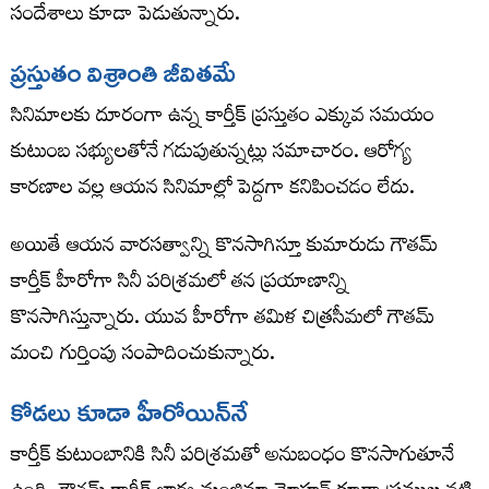
సందేశాలు కూడా పెడుతున్నారు.
ప్రస్తుతం విశ్రాంతి జీవితమే
సినిమాలకు దూరంగా ఉన్న కార్తీక్ ప్రస్తుతం ఎక్కువ సమయం
కుటుంబ సభ్యులతోనే గడుపుతున్నట్లు సమాచారం. ఆరోగ్య
కారణాల వల్ల ఆయన సినిమాల్లో పెద్దగా కనిపించడం లేదు.
అయితే ఆయన వారసత్వాన్ని కొనసాగిస్తూ కుమారుడు గౌతమ్
కార్తీక్ హీరోగా సినీ పరిశ్రమలో తన ప్రయాణాన్ని
కొనసాగిస్తున్నారు. యువ హీరోగా తమిళ చిత్రసీమలో గౌతమ్
మంచి గుర్తింపు సంపాదించుకున్నారు.
కోడలు కూడా హీరోయిన్‌నే
కార్తీక్ కుటుంబానికి సినీ పరిశ్రమతో అనుబంధం కొనసాగుతూనే