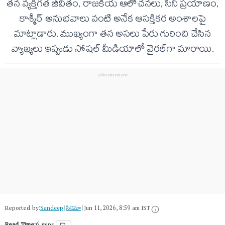
తన వ్యక్తిగత జీవితం, రాజకీయ ఆలోచనలు, సినీ ప్రయాణం,
కాశ్మీర్ అనుభవాలు వంటి అనేక ఆసక్తికర అంశాలపై
మాట్లాడారు. ముఖ్యంగా తన అసలు పేరు గురించి చేసిన
వ్యాఖ్యలు ఇప్పుడు సోషల్ మీడియాలో వైరల్‌గా మారాయి.
Reported by:
Sandeep
|
సినిమా
|
Jun 11, 2026, 8:59 am IST