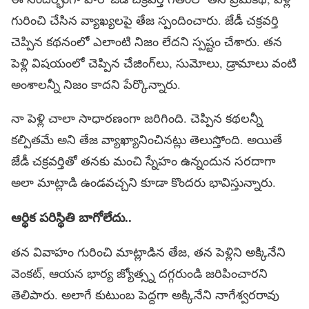
గురించి చేసిన వ్యాఖ్యలపై తేజ స్పందించారు. జేడీ చక్రవర్తి
చెప్పిన కథనంలో ఎలాంటి నిజం లేదని స్పష్టం చేశారు. తన
పెళ్లి విషయంలో చెప్పిన చేజింగ్‌లు, సుమోలు, డ్రామాలు వంటి
అంశాలన్నీ నిజం కాదని పేర్కొన్నారు.
నా పెళ్లి చాలా సాధారణంగా జరిగింది. చెప్పిన కథలన్నీ
కల్పితమే అని తేజ వ్యాఖ్యానించినట్లు తెలుస్తోంది. అయితే
జేడీ చక్రవర్తితో తనకు మంచి స్నేహం ఉన్నందున సరదాగా
అలా మాట్లాడి ఉండవచ్చని కూడా కొందరు భావిస్తున్నారు.
ఆర్థిక ప‌రిస్థితి బాగోలేదు..
తన వివాహం గురించి మాట్లాడిన తేజ, తన పెళ్లిని అక్కినేని
వెంక‌ట్‌, ఆయన భార్య జ్యోత్స్న దగ్గరుండి జరిపించారని
తెలిపారు. అలాగే కుటుంబ పెద్దగా అక్కినేని నాగేశ్వ‌ర‌రావు