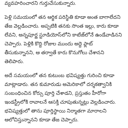
వ్యవహరించారని గుర్తుచేసుకున్నారు.
పెళ్లి సమయంలో తన ఆర్థిక పరిస్థితి కూడా అంత బాగాలేదని
తేజ వెల్లడించారు. అప్పటికి తనకు సొంత ఇల్లు, కారు కూడా
లేవని, అన్నపూర్ణ స్టూడియోస్‌లోని కాటేజ్‌లోనే ఉండేవాడినని
చెప్పారు. పెళ్లికి కొద్ది రోజుల ముందు అద్దె ఫ్లాట్
తీసుకున్నానని, ఆ తర్వాతే కారు కొనుగోలు చేశానని
తెలిపారు.
అదే సమయంలో తన కుటుంబ భవిష్యత్తు గురించి కూడా
మాట్లాడారు. తన కుమారుడు అమెరికాలో దర్శకత్వానికి
సంబంధించిన కోర్సు పూర్తి చేశాడని, ప్రస్తుతం హీరోగా
ఇండస్ట్రీలోకి రావాలనే ఆసక్తి చూపుతున్నట్లు వెల్లడించారు.
భవిష్యత్తులో తాను పూర్తిస్థాయి నిర్మాతగా మారాలని
ఆలోచిస్తున్నానని కూడా తేజ చెప్పారు.