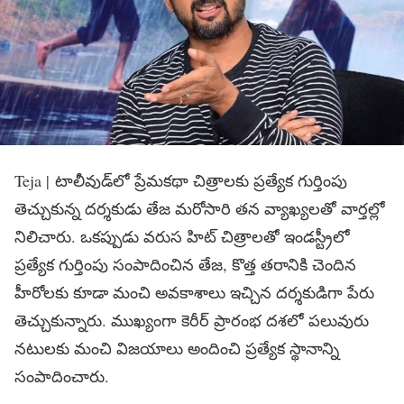
Teja | టాలీవుడ్‌లో ప్రేమకథా చిత్రాలకు ప్రత్యేక గుర్తింపు
తెచ్చుకున్న దర్శకుడు తేజ‌ మరోసారి తన వ్యాఖ్యలతో వార్తల్లో
నిలిచారు. ఒకప్పుడు వరుస హిట్ చిత్రాలతో ఇండస్ట్రీలో
ప్రత్యేక గుర్తింపు సంపాదించిన తేజ, కొత్త తరానికి చెందిన
హీరోలకు కూడా మంచి అవకాశాలు ఇచ్చిన దర్శకుడిగా పేరు
తెచ్చుకున్నారు. ముఖ్యంగా కెరీర్ ప్రారంభ దశలో పలువురు
నటులకు మంచి విజయాలు అందించి ప్రత్యేక స్థానాన్ని
సంపాదించారు.