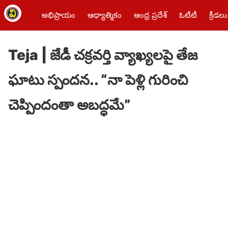
అభిప్రాయం
ఆధ్యాత్మికం
ఆంధ్ర ప్రదేశ్
ఓటీటీ
క్రీడలు
Teja | జేడీ చక్రవర్తి వ్యాఖ్యలపై తేజ
ఘాటు స్పందన.. “నా పెళ్లి గురించి
చెప్పిందంతా అబద్ధమే”