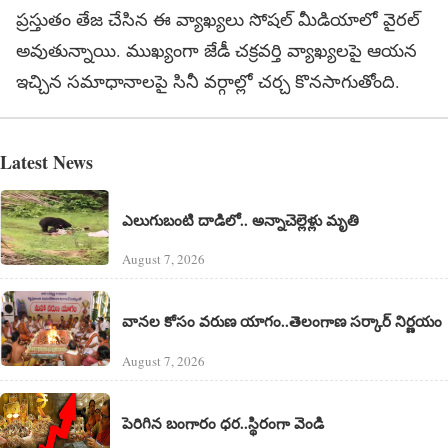
ప్రస్తుతం తేజ చేసిన ఈ వ్యాఖ్యలు సోషల్ మీడియాలో వైరల్
అవుతున్నాయి. ముఖ్యంగా జేడీ చక్రవర్తి వ్యాఖ్యలపై ఆయన
ఇచ్చిన సమాధానాలపై సినీ వర్గాల్లో చర్చ కొనసాగుతోంది.
Latest News
ఎలుగుబంటి దాడిలో.. అన్నాచెల్లెళ్లు మృతి
August 7, 2026
వానల కోసం వరుణ యాగం..తెలంగాణ సర్కార్ నిర్ణయం
August 7, 2026
పెరిగిన బంగారం ధర..స్థిరంగా వెండి