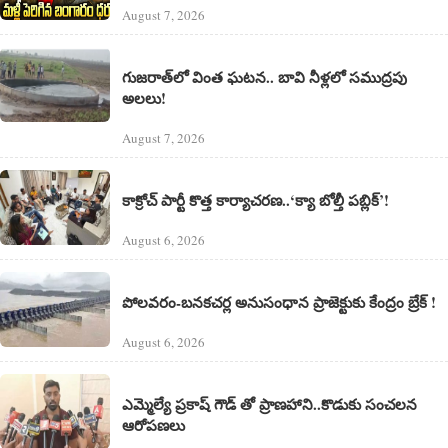
August 7, 2026
గుజరాత్‌లో వింత ఘటన.. బావి నీళ్లలో సముద్రపు
అలలు!
August 7, 2026
కాక్రోచ్ పార్టీ కొత్త కార్యాచరణ..‘క్యా బోల్తీ పబ్లిక్’!
August 6, 2026
పోలవరం-బనకచర్ల అనుసంధాన ప్రాజెక్టుకు కేంద్రం బ్రేక్ !
August 6, 2026
ఎమ్మెల్యే ప్రకాష్ గౌడ్ తో ప్రాణహాని..కొడుకు సంచలన
ఆరోపణలు