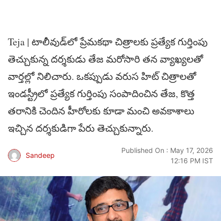
Teja | టాలీవుడ్‌లో ప్రేమకథా చిత్రాలకు ప్రత్యేక గుర్తింపు
తెచ్చుకున్న దర్శకుడు తేజ‌ మరోసారి తన వ్యాఖ్యలతో
వార్తల్లో నిలిచారు. ఒకప్పుడు వరుస హిట్ చిత్రాలతో
ఇండస్ట్రీలో ప్రత్యేక గుర్తింపు సంపాదించిన తేజ, కొత్త
తరానికి చెందిన హీరోలకు కూడా మంచి అవకాశాలు
ఇచ్చిన దర్శకుడిగా పేరు తెచ్చుకున్నారు.
Published On : May 17, 2026
Sandeep
12:16 PM IST