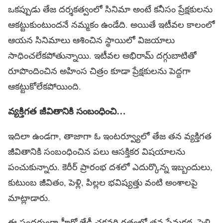
ఒకప్పుడు తేజ దర్శకత్వంలో సినిమా అంటే కనీసం ప్రేక్షకులను
ఆకట్టుకుంటుందనే నమ్మకం ఉండేది. అయితే ఇటీవల కాలంలో
ఆయన సినిమాలు ఆశించిన స్థాయిలో విజయాలు
సాధించలేకపోతున్నాయి. ఇటీవల అభిరామ్ ద‌గ్గుబాటితో
రూపొందించిన అహింస చిత్రం కూడా ప్రేక్షకులను పెద్దగా
ఆకట్టుకోలేకపోయింది.
వ్య‌క్తిగ‌త జీవితానికి సంబంధించి…
ఇదిలా ఉండగా, తాజాగా ఓ ఇంటర్వ్యూలో తేజ తన వ్యక్తిగత
జీవితానికి సంబంధించిన పలు ఆసక్తికర విషయాలను
పంచుకున్నారు. కెరీర్ ప్రారంభ దశలో ఎదుర్కొన్న ఇబ్బందులు,
కుటుంబ జీవితం, పెళ్లి, పిల్లల భవిష్యత్తు వంటి అంశాలపై
మాట్లాడారు.
ఈ సందర్భంగా హీరో జేడీ చ‌క్ర‌వ‌ర్తి గతంలో తన ప్రేమకథ, పెళ్లి