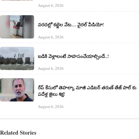
August 6, 2026
వరదల్లో కట్టెల వేట… వైరల్ వీడియో!
August 6, 2026
బడికి వెళ్లాలంటే సాహసంచేయాల్సిందే..!
August 6, 2026
రేప్ కేసులో తెహల్కా మాజీ ఎడిటర్ తరుణ్ తేజ్ పాల్ కు
పదేళ్ల జైలు శిక్ష!
August 6, 2026
Related Stories