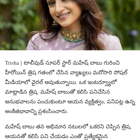
Trisha | టాలీవుడ్ సూపర్ స్టార్ మహేష్ బాబు గురించి
హీరోయిన్ త్రిష గతంలో చేసిన వ్యాఖ్యలు మరోసారి సోషల్
మీడియాలో వైరల్ అవుతున్నాయి. ఒక ఇంటర్వ్యూలో
మాట్లాడిన త్రిష, మహేష్ బాబుతో కలిసి పనిచేసిన
అనుభవాలను పంచుకుంటూ ఆయన వ్యక్తిత్వం, పనిపట్ల ఉన్న
అంకితభావాన్ని ప్రశంసించారు.
మహేష్ బాబు తన అభిమాన నటులలో ఒకరని చెప్పిన త్రిష,
ఆయనతో కలిసి పని చేయడం ఎంతో ప్రత్యేకమైన