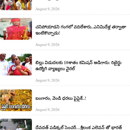
August 9, 2026
చనిపోయాడని గంగలో వదిలేశారు..ఎనిమిదేళ్ల తర్వాతా
ఇంటికొచ్చాడు!
August 9, 2026
బిల్లు విడుదలకు 10శాతం కమిషన్ అడిగారు: రిటైర్డు
ఉద్యోగి వ్యాఖ్యలు వైరల్
August 9, 2026
బంగారం, వెండి ధరలు పైపైకే..!
August 9, 2026
దేవదత్ పడిక్కల్‌ సెంచరీ…శ్రీలంక ఎలెవన్ తో భారత్