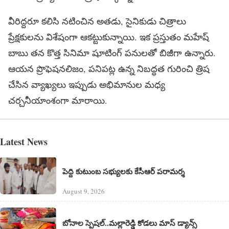
వీరిద్దరూ కలిసి నటించిన అతడు, సైనికుడు చిత్రాలు
ప్రేక్షకులను విశేషంగా ఆకట్టుకున్నాయి. ఇక ప్రస్తుతం మహేష్
బాబు తన కొత్త సినిమా షూటింగ్ పనులతో బిజీగా ఉన్నారు.
ఆయన ప్రొఫెషనలిజం, పనిపట్ల ఉన్న నిబద్ధత గురించి త్రిష
చేసిన వ్యాఖ్యలు ఇప్పుడు అభిమానుల మధ్య
చర్చనీయాంశంగా మారాయి.
Latest News
పెద్ది కుటుంబ సభ్యులకు కేసీఆర్ పరామర్శ
August 9, 2026
బోనాల స్పెషల్..మల్లారెడ్డి కోడలు మాస్ డ్యాన్స్