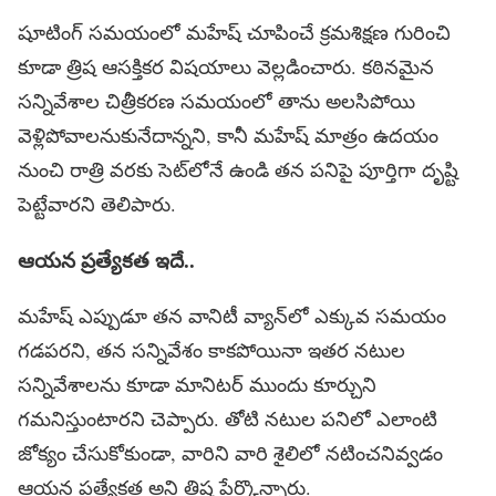
షూటింగ్ సమయంలో మహేష్ చూపించే క్రమశిక్షణ గురించి
కూడా త్రిష ఆసక్తికర విషయాలు వెల్లడించారు. కఠినమైన
సన్నివేశాల చిత్రీకరణ సమయంలో తాను అలసిపోయి
వెళ్లిపోవాలనుకునేదాన్నని, కానీ మహేష్ మాత్రం ఉదయం
నుంచి రాత్రి వరకు సెట్‌లోనే ఉండి తన పనిపై పూర్తిగా దృష్టి
పెట్టేవారని తెలిపారు.
ఆయ‌న ప్ర‌త్యేక‌త ఇదే..
మహేష్ ఎప్పుడూ తన వానిటీ వ్యాన్‌లో ఎక్కువ సమయం
గడపరని, తన సన్నివేశం కాకపోయినా ఇతర నటుల
సన్నివేశాలను కూడా మానిటర్ ముందు కూర్చుని
గమనిస్తుంటారని చెప్పారు. తోటి నటుల పనిలో ఎలాంటి
జోక్యం చేసుకోకుండా, వారిని వారి శైలిలో నటించనివ్వడం
ఆయన ప్రత్యేకత అని త్రిష పేర్కొన్నారు.