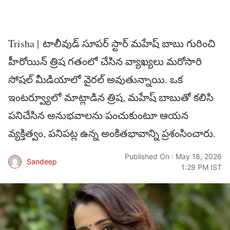
Trisha | టాలీవుడ్ సూపర్ స్టార్ మహేష్ బాబు గురించి
హీరోయిన్ త్రిష గతంలో చేసిన వ్యాఖ్యలు మరోసారి
సోషల్ మీడియాలో వైరల్ అవుతున్నాయి. ఒక
ఇంటర్వ్యూలో మాట్లాడిన త్రిష, మహేష్ బాబుతో కలిసి
పనిచేసిన అనుభవాలను పంచుకుంటూ ఆయన
వ్యక్తిత్వం, పనిపట్ల ఉన్న అంకితభావాన్ని ప్రశంసించారు.
Published On : May 18, 2026
Sandeep
1:29 PM IST