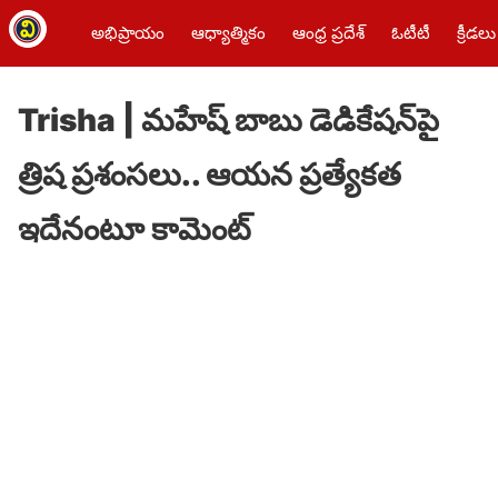
అభిప్రాయం
ఆధ్యాత్మికం
ఆంధ్ర ప్రదేశ్
ఓటీటీ
క్రీడలు
Trisha | మహేష్ బాబు డెడికేషన్‌పై
త్రిష ప్రశంసలు.. ఆయ‌న ప్ర‌త్యేక‌త
ఇదేనంటూ కామెంట్