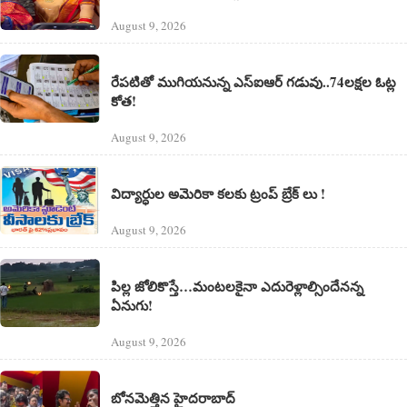
August 9, 2026
రేపటితో ముగియనున్న ఎస్‌ఐఆర్ గడువు..74లక్షల ఓట్ల
కోత!
August 9, 2026
విద్యార్ధుల అమెరికా కలకు ట్రంప్ బ్రేక్ లు !
August 9, 2026
పిల్ల జోలికొస్తే…మంటలకైనా ఎదురెళ్లాల్సిందేనన్న
ఏనుగు!
August 9, 2026
బోనమెత్తిన హైదరాబాద్