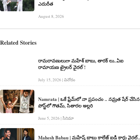
ఎదురీత
August 8, 2026
Related Stories
రామరావణులుగా మహేశ్ బాబు, తారక్ లు..ఏఐ
రామాయణ ట్రైలర్ వైరల్ !
July 15, 2026 | వినోదం
Namrata | ఒకే ఫ్రేమ్‌లో నా ప్రపంచం .. న‌మ్ర‌త షేర్ చేసిన
పోస్ట్‌లో గౌతమ్, సితారల అల్ల‌రి
June 5, 2026 | సినిమా
Mahesh Babau | మహేష్ బాబు కాలేజ్ ఐడీ కార్డు వైరల్..