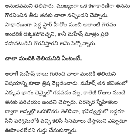
అనుభవమని తెలిపారు. ముఖ్యంగా ఒక కళాకారిణిగా తనను
గౌరవించిన తీరు తనకు చాలా నచ్చిందని చెప్పారు.
సాధారణంగా పెద్ద స్టార్ హీరోల నుంచి అలాంటి గౌరవం
అందరికీ దక్కకపోవచ్చని, కానీ మహేష్ మాత్రం ప్రతి
సహనటుడిని గౌరవిస్తారని ఆమె పేర్కొన్నారు.
చాలా మందికి తెలియ‌నిది ఏంటంటే..
అలాగే మహేష్ బాబు గురించి చాలా మందికి తెలియని
విషయాన్ని కూడా త్రిష వెల్లడించారు. మహేష్ తన జీవితంలో
ఎక్కువ భాగం చెన్నైలో గడపడం వల్ల, కాలేజీ రోజుల నుంచే
తనకు పరిచయం ఉందని చెప్పారు. పరస్పర స్నేహితుల
ద్వారా అప్పట్లో ఒకరికొకరు తెలిసినా, భవిష్యత్తులో ఇద్దరూ
సినీ పరిశ్రమలోకి వచ్చి కలిసి సినిమాలు చేస్తామని ఎప్పుడూ
ఊహించలేదని గుర్తు చేసుకున్నారు.