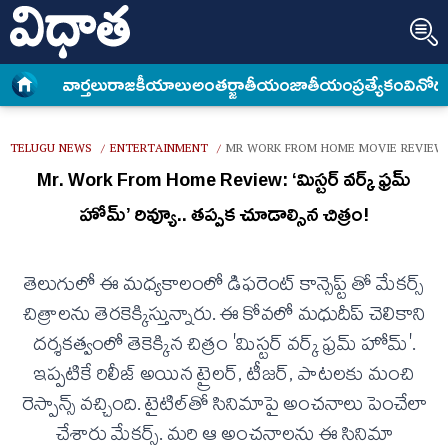
వార్త‌లు
రాజకీయాలు
అంత‌ర్జాతీయం
జాతీయం
ప్రత్యేకం
వినోద
TELUGU NEWS
ENTERTAINMENT
MR WORK FROM HOME MOVIE REVIEW 
/
/
Mr. Work From Home Review: ‘మిస్టర్ వర్క్ ఫ్రమ్
హోమ్’ రివ్యూ.. తప్పక చూడాల్సిన చిత్రం!
తెలుగులో ఈ మధ్యకాలంలో డిఫరెంట్ కాన్సెప్ట్ తో మేకర్స్
చిత్రాలను తెరకెక్కిస్తున్నారు. ఈ కోవలో మధుదీప్ చెలికాని
దర్శకత్వంలో తెకెక్కిన చిత్రం 'మిస్టర్ వర్క్ ఫ్రమ్ హోమ్'.
ఇప్పటికే రిలీజ్ అయిన ట్రైలర్, టీజర్, పాటలకు మంచి
రెస్పాన్స్ వచ్చింది. టైటిల్‌తో సినిమాపై అంచనాలు పెంచేలా
చేశారు మేకర్స్. మరి ఆ అంచనాలను ఈ సినిమా