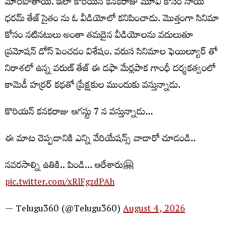
మారిపోతాయి. ఇలా కొరియన్ కనకరాజు మూవీ కోసం సాయి
ధరమ్ తేజ్ సైతం ను ఓ వీడియోలో కనిపించాడు. మొత్తంగా సినిమా
కోసం నటినటులు అంతా తమదైన వీడియోలను వదులుతూ
ప్రమోషన్ డోస్ పెంచడం విశేషం. వరుస సినిమాల ఫెయిల్యూర్ తో
నిరాశలో ఉన్న వరుణ్ తేజ్ ఈ దఫా మేర్లపాక గాంధీ దర్శకత్వంలో
కామెడీ హర్రర్ కథతో ప్రేక్షకుల ముందుకు వస్తున్నాడు.
కొరియన్ కనకరాజు ఆగస్టు 7 న వస్తున్నాడు…
ఈ మాట చెప్పడానికి ఎన్ని వేరియేషన్స్ వాడారో చూడండి..
నవరసాల్ని ఉతికి.. పిండి… ఆరేశారు🤗
pic.twitter.com/xRlFgzdPAh
— Telugu360 (@Telugu360)
August 4, 2026