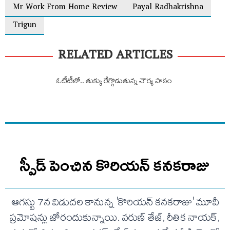
Mr Work From Home Review
Payal Radhakrishna
Trigun
RELATED ARTICLES
ఓటీటీలో.. తుక్కు రేగ్గొడుతున్న చౌర్య పాఠం
స్పీడ్ పెంచిన కొరియన్ కనకరాజు
ఆగస్టు 7న విడుదల కానున్న 'కొరియన్ కనకరాజు' మూవీ
ప్రమోషన్లు జోరందుకున్నాయి. వరుణ్ తేజ్, రీతిక నాయక్,