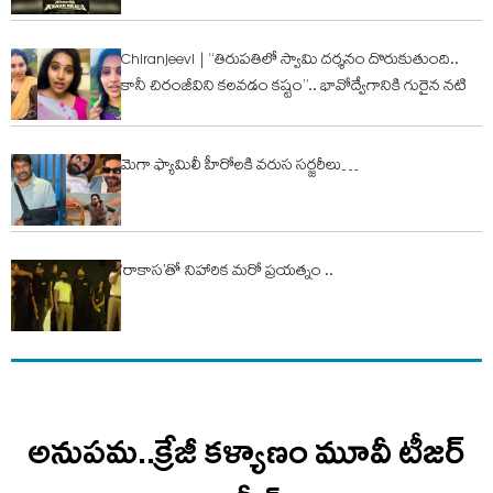
Chiranjeevi | “తిరుపతిలో స్వామి దర్శనం దొరుకుతుంది..
కానీ చిరంజీవిని కలవడం కష్టం”.. భావోద్వేగానికి గురైన నటి
మెగా ఫ్యామిలీ హీరోల‌కి వరుస సర్జరీలు…
‘రాకాస’తో నిహారిక మరో ప్రయత్నం ..
అనుపమ..క్రేజీ కళ్యాణం మూవీ టీజర్