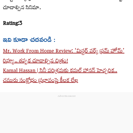
చూడాల్సిన సినిమా.
Rating:3
ఇవి కూడా చదవండి :
Mr. Work From Home Review: ‘మిస్టర్ వర్క్ ఫ్రమ్ హోమ్’
రివ్యూ.. తప్పక చూడాల్సిన చిత్రం!
Kamal Hassan | సినీ పరిశ్రమకు కమల్ హాసన్ హెచ్చరిక..
చమురు సంక్షోభం ప్రభావంపై కీలక లేఖ