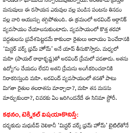
కారణంగా భూములు నిస్సారమవుతున్నాయి. అంతేకాదు ప్రస్తుత
మనుషులు ఈ రసాయన ఎరువుల వల్ల పండిన పంటను తినడం
వల్ల వారి ఆయుస్సు తగ్గిపోతుంది. ఈ క్రమంలో అరవింద్ ఆర్గానిక్
వ్యవసాయం చేయాలనుకుంటాడు. వ్యవసాయంలో కొత్త తరహా
పద్దతులను ప్రవేశపెట్టడమే కాకుండా రైతులు ఆదాయం పెంచేడానకి
‘మిస్టర్ వర్క్ ఫ్రమ్ హోమ్’ అనే యాప్ తీసుకొస్తాడు. మధ్యలో
మహి (పాయల్ రాధాకృష్ణ)తో అరవింద్ ప్రేమలో పడతాడు. అతను
ఉద్యోగం చేయడం లేదని అతని ప్రేమను అంగీకరించడానికి
నిరాకరిస్తుంది మహి. అరవింద్ వ్యవసాయంలో తనతో పాటు
మిగతా రైతుల తలరాతను మార్చాడా?, మహి తన మనసు
మార్చుకుందా?, చివరకు ఏం జరిగిందనేదే ఈ సినిమా స్టోరీ.
కథనం, టెక్నికల్ విషయాకొనిస్తే:
దర్శకుడు మధుదీప్ చెలికానీ ‘మిస్టర్ వర్క్ ఫ్రమ్ హోమ్’ టైటిల్‌తోనే