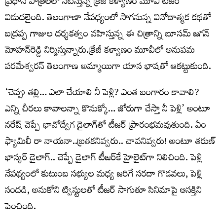
ప్రధాన పాత్రలలో నటిస్తున్న క్రేజీ కళ్యాణం మూవీ టీజర్
విడుదలైంది. తెలంగాణా నేపధ్యంలో సాగనున్న వినోదాత్మక కథతో
బద్రప్ప గాజుల దర్శకత్వం వహిస్తున్న ఈ చిత్రాన్ని బూసమ్ జగన్
మోహన్‌రెడ్డి నిర్మిస్తున్నారు.క్రేజీ కళ్యాణం మూవీలో అనుపమ
పరమేశ్వరన్ తెలంగాణ అమ్మాయిగా యాస భాషతో ఆకట్టుకుంది.
‘చెప్పు తల్లి… ఎలా చేయాలి నీ పెళ్లి? ఎంత బంగారం కావాలి?
ఎన్ని చీరలు కావాలన్నా కొనుక్కో… జోరుగా చేస్తా నీ పెళ్లి’ అంటూ
నరేష్ చెప్పే భావోద్వేగ డైలాగ్‌తో టీజర్ ప్రారంభమవుతుంది. ఏం
ఫ్యామిలీ రా నాయనా..బ్రతకనివ్వరు.. చావనివ్వరు! అంటూ తరుణ్
భాస్కర్ డైలాగ్.. చెప్పే డైలాగ్ టీజర్‌కే హైలైట్‌గా నిలిచింది. పెళ్లి
నేపథ్యంలో కుటుంబ సభ్యుల మధ్య జరిగే సరదా గొడవలు, పెళ్లి
సందడి, అనుకోని ట్విస్టులతో టీజర్ సాగుతూ సినిమాపై ఆసక్తిని
పెంచింది.