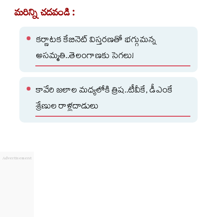
మరిన్ని చదవండి :
కర్ణాటక కేబినెట్ విస్తరణతో భగ్గుమన్న
అసమ్మతి..తెలంగాణకు సెగలు!
కావేరి జలాల మధ్యలోకి త్రిష..టీవీకే, డీఎంకే
శ్రేణుల రాళ్లదాడులు