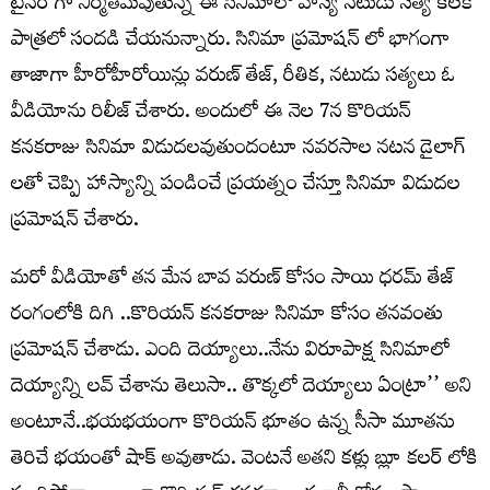
టైనర్ గా నిర్మితమవుతున్న ఈ సినిమాలో హాస్య నటుడు సత్య కీలక
పాత్రలో సందడి చేయనున్నారు. సినిమా ప్రమోషన్ లో భాగంగా
తాజాగా హీరోహీరోయిన్లు వరుణ్ తేజ్, రీతిక, నటుడు సత్యలు ఓ
వీడియోను రిలీజ్ చేశారు. అందులో ఈ నెల 7న కొరియన్
కనకరాజు సినిమా విడుదలవుతుందంటూ నవరసాల నటన డైలాగ్
లతో చెప్పి హాస్యాన్ని పండించే ప్రయత్నం చేస్తూ సినిమా విడుదల
ప్రమోషన్ చేశారు.
మరో వీడియోతో తన మేన బావ వరుణ్ కోసం సాయి ధరమ్ తేజ్
రంగంలోకి దిగి ..కొరియన్ కనకరాజు సినిమా కోసం తనవంతు
ప్రమోషన్ చేశాడు. ఎంది దెయ్యాలు..నేను విరూపాక్ష సినిమాలో
దెయ్యాన్ని లవ్ చేశాను తెలుసా.. తొక్కలో దెయ్యాలు ఏంట్రా’’ అని
అంటూనే..భయభయంగా కొరియన్ భూతం ఉన్న సీసా మూతను
తెరిచే భయంతో షాక్ అవుతాడు. వెంటనే అతని కళ్లు బ్లూ కలర్ లోకి