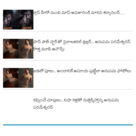
క్లాస్ హీరో నుంచి మాస్ అవతారంకి మారిన శ‌ర్వానంద్…
పాన్‌ సౌత్ స్టార్‌తో సైకాలజికల్ థ్రిల్లర్.. అనుపమ పరమేశ్వరన్
కొత్త మూవీ అనౌన్స్!
జడలో పూలు.. అందానికే అసూయ పుట్టేలా అనుపమ ఫోటోలు
కవ్వించే చూపులు.. నిషా కళ్లతో మత్తెక్కిస్తోన్న అనుపమ
పరమేశ్వరన్