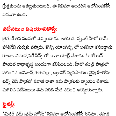
ప్రేక్షకులను ఆకట్టుకుంటుంది. ఈ సినిమా అందరిని ఆలోచింపజేసే
విధంగా ఉంది.
నటీనటుల విషయానికొస్తే:
త్రిగుణ్ తన నటనతో మెప్పించాడు. అతని చూస్తుంటే హీరో రామ్
పోతినేని గుర్తుకు వస్తాడు. కొన్ని యాంగిల్స్ లో అతనిలా కనబడ్డాడు
కూడా. ఎమోషనల్ సీన్స్ లో బాగా యాక్ట్ చేశాడు. హీరోయిన్
పాయల్ రాధాకృష్ణ అందంగా కనిపించింది. హీరో తండ్రి పాత్రలో
నటించిన అవినాష్ కురువిల్లా, ఆర్గానిక్ వ్యవసాయం వైపు హీరోను
టర్న్ చేసే పాత్రలో శివాజీ రాజా తమ పాత్రలకు న్యాయం చేశారు.
మిగిలిన నటీనటులు తమ పరిది మేర నటించి ఆకట్టుకున్నారు.
ఫైనల్లీ:
‘మిస్టర్ వర్క్ ఫ్రమ్ హోమ్’ సినిమా ఆలోచింపజేసే సినిమా. తప్పక