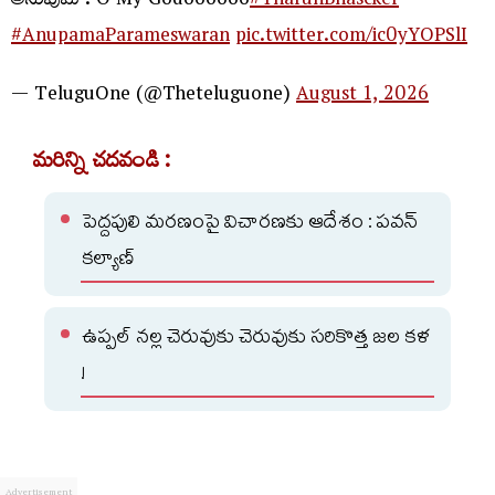
అనుపుమ : O My Godoooooo
#TharunBhascker
#AnupamaParameswaran
pic.twitter.com/ic0yYOPSlI
— TeluguOne (@Theteluguone)
August 1, 2026
మరిన్ని చదవండి :
పెద్దపులి మరణంపై విచారణకు ఆదేశం : పవన్
కల్యాణ్
ఉప్పల్ నల్ల చెరువుకు చెరువుకు సరికొత్త జల కళ
!