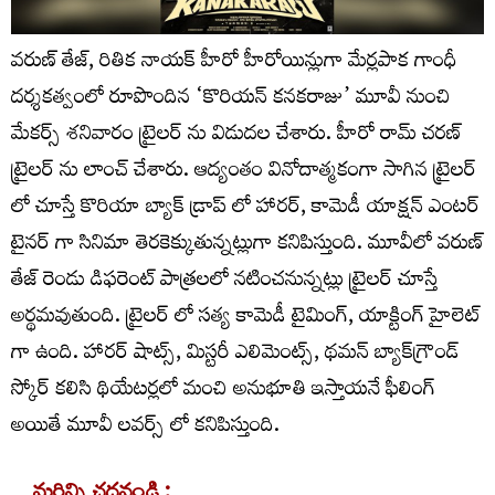
వరుణ్ తేజ్, రితిక నాయక్ హీరో హీరోయిన్లుగా మేర్లపాక గాంధీ
దర్శకత్వంలో రూపొందిన ‘కొరియన్ కనకరాజు’ మూవీ నుంచి
మేకర్స్ శనివారం ట్రైలర్ ను విడుదల చేశారు. హీరో రామ్ చరణ్
ట్రైలర్ ను లాంచ్ చేశారు. ఆద్యంతం వినోదాత్మకంగా సాగిన ట్రైలర్
లో చూస్తే కొరియా బ్యాక్ డ్రాప్ లో హారర్, కామెడీ యాక్షన్ ఎంటర్
టైనర్ గా సినిమా తెరకెక్కుతున్నట్లుగా కనిపిస్తుంది. మూవీలో వరుణ్
తేజ్ రెండు డిఫరెంట్ పాత్రలలో నటించనున్నట్లు ట్రైలర్ చూస్తే
అర్థమవుతుంది. ట్రైలర్ లో సత్య కామెడీ టైమింగ్, యాక్టింగ్ హైలెట్
గా ఉంది. హారర్ షాట్స్, మిస్టరీ ఎలిమెంట్స్, థమన్ బ్యాక్‌గ్రౌండ్
స్కోర్ కలిసి థియేటర్లలో మంచి అనుభూతి ఇస్తాయనే ఫీలింగ్
అయితే మూవీ లవర్స్ లో కనిపిస్తుంది.