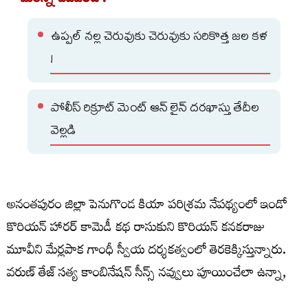
మరిన్ని చదవండి :
ఉప్పల్ నల్ల చెరువుకు చెరువుకు సరికొత్త జల కళ
!
పోలీస్ రిక్రూట్ మెంట్ ఆన్ లైన్ దరఖాస్తు తేదీల
వెల్లడి
అనంతపురం జిల్లా పెనుగొండ కియా పరిశ్రమ నేపథ్యంలో ఇండో
కొరియన్ హారర్ కామెడీ కథ రాసుకుని కొరియన్ కనకరాజు
మూవీని మేర్లపాక గాంధీ స్వీయ దర్శకత్వంలో తెరకెక్కిస్తున్నారు.
వరుణ్ తేజ్ సత్య కాంబినేషన్ సీన్స్ నవ్వులు పూయించేలా ఉన్నా,
కొరియన్ ఆత్మ వరుణ్ తేజ్ లో ఎంట్రీ ఇవ్వడం కాస్త ఆసక్తికరంగా