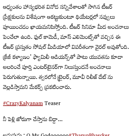
ఆధ్యంతం హాస్యభరిత వినోద సన్నివేశాలతో సాగిన టీజర్
ప్రేక్షకులను విశేషంగా ఆకట్టుకుంటూ థియేటర్లలో నవ్వులు
పూయించడం ఖాయమనిపిస్తోంది. టీజర్ సినిమా మీద అంచనాలు
పెంచేలా ఉంది. ఫుల్ కామెడీ, మాస్ ఎలిమెంట్స్‌తో వచ్చిన ఈ
టీజర్ ప్రస్తుతం సోషల్ మీడియాలో విపరీతంగా వైరల్ అవుతోంది.
క్రేజీ కళ్యాణం’ ఫ్యామిలీ ఆడియన్స్‌తో పాటు యువతను కూడా
అలరించే పూర్తి ఎంటర్‌టైనర్‌గా నిలుస్తుందనే అంచనాలు
పెరుగుతున్నాయి. త్వరలోనే ట్రైలర్, మూవీ రిలీజ్ డేట్ ను
వెల్లడిస్తామని మేకర్స్ ప్రకటించారు.
#CrazyKalyanam
Teaser
నీ పెళ్లి జోరుగా చేస్తాను బిడ్డా…