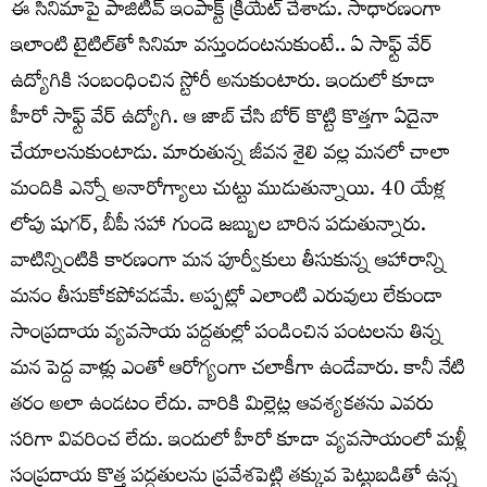
ఈ సినిమాపై పాజిటివ్ ఇంపాక్ట్ క్రియేట్ చేశాడు. సాధారణంగా
ఇలాంటి టైటిల్‌తో సినిమా వస్తుందంటనుకుంటే.. ఏ సాఫ్ట్ వేర్
ఉద్యోగికి సంబంధించిన స్టోరీ అనుకుంటారు. ఇందులో కూడా
హీరో సాఫ్ట్ వేర్ ఉద్యోగి. ఆ జాబ్ చేసి బోర్ కొట్టి కొత్తగా ఏదైనా
చేయాలనుకుంటాడు. మారుతున్న జీవన శైలి వల్ల మనలో చాలా
మందికి ఎన్నో అనారోగ్యాలు చుట్టు ముడుతున్నాయి. 40 యేళ్ల
లోపు షుగర్, బీపీ సహా గుండె జబ్బుల బారిన పడుతున్నారు.
వాటిన్నింటికి కారణంగా మన పూర్వీకులు తీసుకున్న ఆహారాన్ని
మనం తీసుకోకపోవడమే. అప్పట్లో ఎలాంటి ఎరువులు లేకుండా
సాంప్రదాయ వ్యవసాయ పద్దతుల్లో పండించిన పంటలను తిన్న
మన పెద్ద వాళ్లు ఎంతో ఆరోగ్యంగా చలాకీగా ఉండేవారు. కానీ నేటి
తరం అలా ఉండటం లేదు. వారికి మిల్లెట్ల ఆవశ్యకతను ఎవరు
సరిగా వివరించ లేదు. ఇందులో హీరో కూడా వ్యవసాయంలో మళ్లీ
సంప్రదాయ కొత్త పద్ధతులను ప్రవేశపెట్టి తక్కువ పెట్టుబడితో ఉన్న