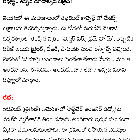
రివ్యూ.. తప్పక చూడాల్సిన చిత్రం!
తెలుగులో ఈ మధ్యకాలంలో డిఫరెంట్ కాన్సెప్ట్ తో మేకర్స్
చిత్రాలను తెరకెక్కిస్తున్నారు. ఈ కోవలో మధుదీప్ చెలికాని
దర్శకత్వంలో తెకెక్కిన చిత్రం ‘మిస్టర్ వర్క్ ఫ్రమ్ హోమ్’. ఇప్పటికే
రిలీజ్ అయిన ట్రైలర్, టీజర్, పాటలకు మంచి రెస్పాన్స్ వచ్చింది.
టైటిల్‌తో సినిమాపై అంచనాలు పెంచేలా చేశారు మేకర్స్. మరి ఆ
అంచనాలను ఈ సినిమా అందుకుందా? లేదా? అన్నది మూవీ
రివ్యూలో చూద్దాం.
కథ:
అరవింద్ (త్రిగుణ్) అమెరికాలో సాఫ్ట్‌వేర్ ఇంజనీర్ ఉద్యోగం
వదిలేసి స్వదేశానికి తిరిగి వస్తాడు. అంతేకాదు ఇక్కడ సొంతంగా
ఏదైనా చేయాలనుకుంటాడు. ఈ క్రమంలో రసాయన ఎరువుల