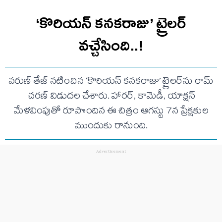
‘కొరియన్ కనకరాజు’ ట్రైలర్
వచ్చేసింది..!
వరుణ్ తేజ్ నటించిన ‘కొరియన్ కనకరాజు’ ట్రైలర్‌ను రామ్
చరణ్ విడుదల చేశారు. హారర్, కామెడీ, యాక్షన్
మేళవింపుతో రూపొందిన ఈ చిత్రం ఆగస్టు 7న ప్రేక్షకుల
ముందుకు రానుంది.