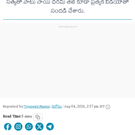
సత్యతో పాటు సాయి ధరమ్ తేజ్ కూడా ప్రత్యేక వీడియోతో
సందడి చేశారు.
Reported by:
Tejaswini Nanna
|
వినోదం
|
Aug 04, 2026, 2:57 pm IST
Read Time:
3 mins