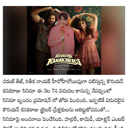
వరుణ్ తేజ్, రితీక నాయక్ హీరోహీరోయిన్లుగా నటిస్తున్న కొరియన్
కనకరాజు సినిమా ఈ నెల 7న విడుదల కానున్న నేపథ్యంలో
సినిమా బృందం ప్రమోషన్ లో జోరు పెంచింది. ఇప్పటికే విడుదలైన
కొరియన్ కనకరాజు ట్రైలర్ ప్రేక్షకులను ఆకట్టుకోవడంతో…
సినిమాపై అంచనాలు పెంచేసింది. హర్రర్, కామెడీ, యాక్షన్ ఎంటర్