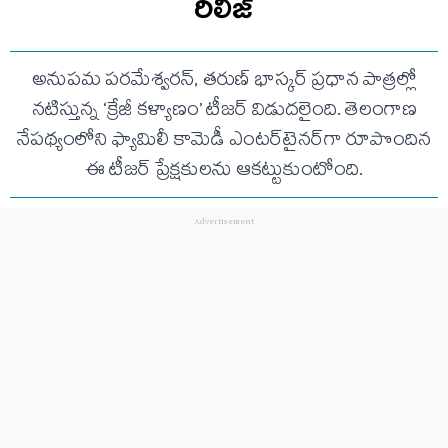
రిలీజ్
అనుపమ పరమేశ్వరన్, తరుణ్ భాస్కర్ ప్రధాన పాత్రల్లో
నటిస్తున్న ‘క్రేజీ కళ్యాణం’ టీజర్ విడుదలైంది. తెలంగాణ
నేపథ్యంలోని ఫ్యామిలీ కామెడీ ఎంటర్‌టైనర్‌గా రూపొందిన
ఈ టీజర్ ప్రేక్షకులను ఆకట్టుకుంటోంది.