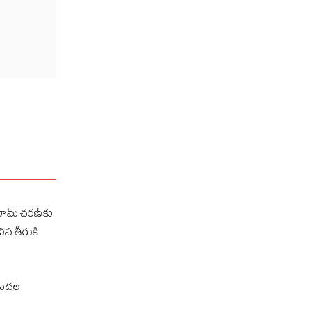
 రామ్ చరణ్‌కు
ిన తీరుకి
ిడుదల