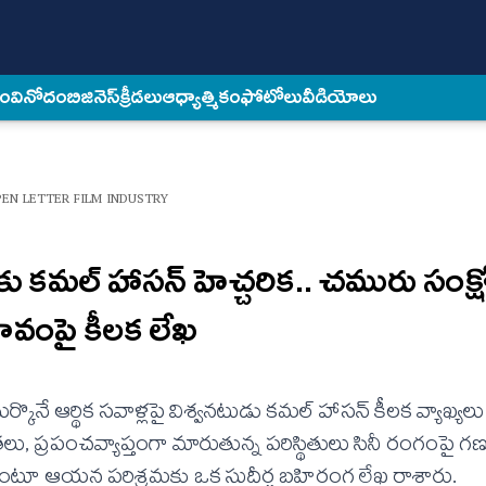
కం
వినోదం
బిజినెస్
క్రీడలు
ఆధ్యాత్మికం
ఫోటోలు
వీడియోలు
EN LETTER FILM INDUSTRY
కు కమల్ హాసన్ హెచ్చరిక.. చమురు సంక్
భావంపై కీలక లేఖ
ొనే ఆర్థిక సవాళ్లపై విశ్వనటుడు కమల్ హాసన్ కీలక వ్యాఖ్యలు
తలు, ప్రపంచవ్యాప్తంగా మారుతున్న పరిస్థితులు సినీ రంగంప
ంటూ ఆయన పరిశ్రమకు ఒక సుదీర్ఘ బహిరంగ లేఖ రాశారు.