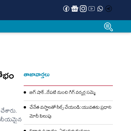
షోభం
తాజావార్తలు
బిగ్ షాక్..రేపటి నుంచి గిగ్ వర్కర్ల సమ్మె
చేనేత వస్త్రాలతో రీల్స్ చేయండి: యువతకు ప్రధాని
 చేశారు.
మోదీ పిలుపు
ై గణనీయమైన