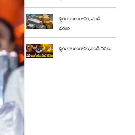
స్థిరంగా బంగారం, వెండి
ధరలు
స్థిరంగా బంగారం,వెండి ధరలు