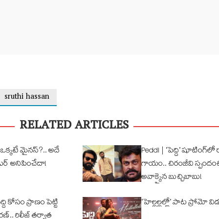
sruthi hassan
RELATED ARTICLES
 ఆ ఒక్కటే మైనస్?.. అదే
Peddi | ‘పెద్ది’ షూటింగ్‌లో
టర్ అనిపించేదా!
గాయం.. చిరంజీవి స్పందంచ
అవాక్కైన బుచ్చిబాబు!
ది కోసం ప్రాణం పెట్టి
‘హెల్లల్లల్లో’ పాట ప్రోమో వ
్.. రిలీజ్ తర్వాత