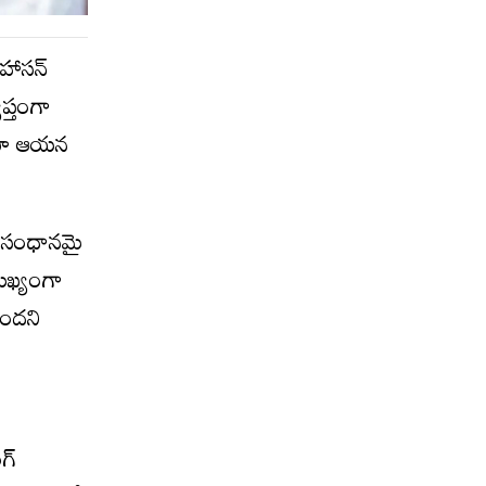
 హాసన్
ప్తంగా
ంటూ ఆయన
అనుసంధానమై
ముఖ్యంగా
ఉందని
గ్