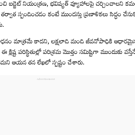
ి బడ్జెట్ నియంత్రణ, భవిష్యత్ వ్యూహాలపై చర్చించాలని కమ
తర్వాత స్పందించడం కంటే ముందస్తు ప్రణాళికలు సిద్ధం చేస
ు.
ాధనం మాత్రమే కాదని, లక్షలాది మంది జీవనోపాధికి ఆధారమైన 
క్లిష్ట పరిస్థితుల్లో పరిశ్రమ మొత్తం సమిష్టిగా ముందుకు వస్తేనే
లమని ఆయన తన లేఖలో స్పష్టం చేశారు.