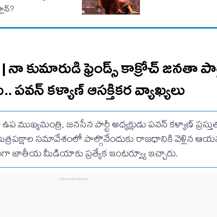
ప్లాన్?
ా కుమారుడి ఫ్రెండ్స్ కాక్రోచ్ జనతా పార
.. ప‌వ‌న్ క‌ళ్యాణ్ ఆసక్తిక‌ర వ్యాఖ్య‌లు
ఉప ముఖ్యమంత్రి, జనసేన పార్టీ అధ్యక్షుడు పవన్ కళ్యాణ్ ప్రస్తుత
యే మిత్రపక్షాల సమావేశంలో పాల్గొనేందుకు రాజధానికి వెళ్లిన ఆ
గా జాతీయ మీడియాకు ప్రత్యేక ఇంటర్వ్యూ ఇచ్చారు.