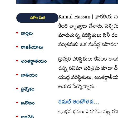
Kamal Hassan | భారతీయ చలనచి
హోం పేజీ
కీలక వ్యాఖ్యలు చేశారు. పశ్చి
వార్త‌లు
మారుతున్న పరిస్థితులు సి
పరిశ్రమకు ఒక సుదీర్ఘ బహిరం
రాజకీయాలు
ప్రస్తుత పరిస్థితులు కేవలం 
అంత‌ర్జాతీయం
ఉన్న సినిమా పరిశ్రమ కూడా దీన
జాతీయం
యుద్ధ పరిస్థితులు, అంతర్జా
ఆయన పేర్కొన్నారు.
ప్రత్యేకం
క‌మ‌ల్ ఆందోళ‌న‌…
వినోదం
ఇంధన ధరలు పెరగడం వల్ల రవాణ
బిజినెస్