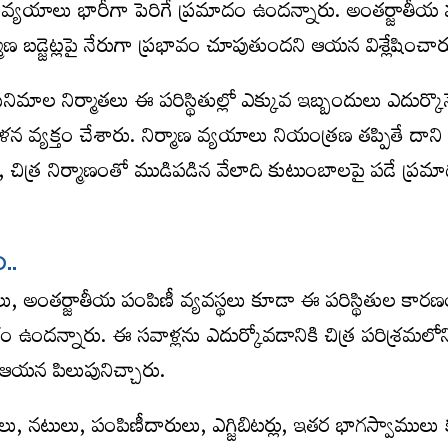
 వ్యయాలు భారీగా పెరిగే ప్రమాదం ఉందన్నారు. అంతర్జాతీయ మ
ిర్మాణ బడ్జెట్లపై నేరుగా ప్రభావం చూపుతుందని ఆయన విశ్లేషించార
ిమాల నిర్మాతలు ఈ పరిస్థితుల్లో ఎక్కువ ఇబ్బందులు ఎదుర్కొ
్యక్తం చేశారు. నిర్మాణ వ్యయాలు నియంత్రణ తప్పితే దాని
లు, చిత్ర నిర్మాణంతో ముడిపడిన వేలాది కుటుంబాలపై పడే ప్ర
ి..
లు, అంతర్జాతీయ పంపిణీ వ్యవస్థలు కూడా ఈ పరిస్థితుల కార
ఉందన్నారు. ఈ సవాళ్లను ఎదుర్కోవడానికి చిత్ర పరిశ్రమలోని
ి ఆయన పిలుపునిచ్చారు.
ులు, నటులు, పంపిణీదారులు, ఎగ్జిబిటర్లు, ఇతర భాగస్వాములు 