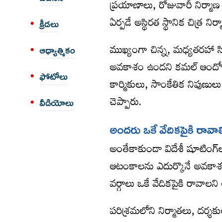
ప్రయాణాలు, రోజువారీ నిర్మాణ
ఏర్పడే అస్థిరత స్థానిక చిత్ర న
క్రీడలు
ముఖ్యంగా చిన్న, మధ్యతరహా సిన
ఆధ్యాత్మికం
అవకాశం ఉందని కమల్ ఆందోళన వ
ఫోటోలు
కార్మికులు, సాంకేతిక నిపుణు
చెప్పారు.
వీడియోలు
అంద‌రు ఒకే వేదిక‌పైకి రావాల
అంతేకాకుండా విదేశీ షూటింగ్‌
ఆటంకాలను ఎదుర్కొనే అవకాశం 
వర్గాలు ఒకే వేదికపైకి రావాలన
పరిశ్రమలోని నిర్మాతలు, దర్శక