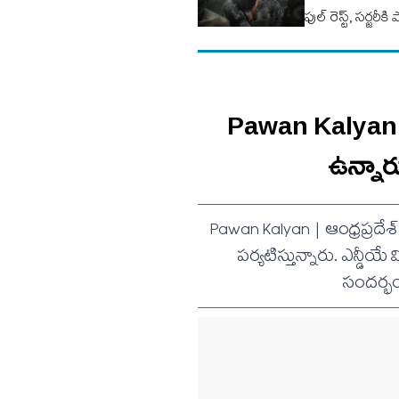
ఫుల్‌ రెస్ట్, సర్జరీకి 
Pawan Kalyan | న
ఉన్నారు
Pawan Kalyan | ఆంధ్రప్రదేశ్ 
పర్యటిస్తున్నారు. ఎన్డీ
సందర్భం