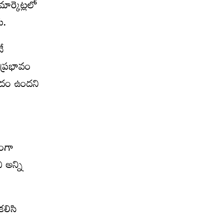
ార్కెట్లలో
ు.
నే
 ప్రభావం
మాదం ఉందని
ణంగా
 అన్ని
కలిసి