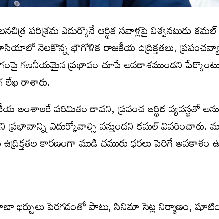
త్ర పరిశ్రమ ఎదుర్కొనే ఆర్థిక సవాళ్లపై విశ్వనటుడు కమల్
మాసియాలో నెలకొన్న భౌగోళిక రాజకీయ ఉద్రిక్తతలు, ప్రపంచవ్యా
నీ రంగంపై గణనీయమైన ప్రభావం చూపే అవకాశముందని పేర్కొ
గ లేఖ రాశారు.
రాజకీయ అంశాలకే పరిమితం కావని, ప్రపంచ ఆర్థిక వ్యవస్థతో 
ి ప్రభావాన్ని ఎదుర్కోవాల్సి వస్తుందని కమల్ వివరించారు. 
తీయ ఉద్రిక్తతల కారణంగా ముడి చమురు ధరలు పెరిగే అవకాశం 
ా ఖర్చులు పెరగడంతో పాటు, సినిమా సెట్ల నిర్మాణం, షూటిం