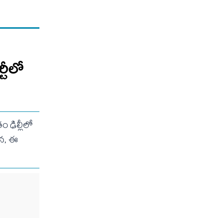
్టీలో
ం ఢిల్లీలో
యన, ఈ