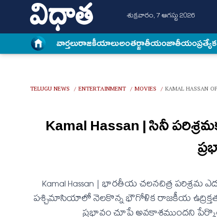
శుక్రవారం, 7 ఆగస్టు 2026
వార్త‌లు
రాజకీయాలు
అంత‌ర్జాతీయం
జాతీయం
ప్రత్యే
TELUGU NEWS
ENTERTAINMENT
MOVIES
KAMAL HASSAN OP
/
/
/
Kamal Hassan | సినీ పరిశ్రమ
ప్ర
Kamal Hassan | భారతీయ చలనచిత్ర పరిశ్రమ ఎదుర్క
పశ్చిమాసియాలో నెలకొన్న భౌగోళిక రాజకీయ ఉద్రిక్త
ప్రభావం చూపే అవకాశముందని పేర్కొ