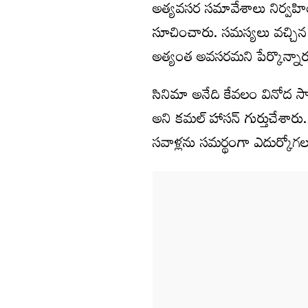
అత్యవసర సమావేశాలు నిర్వహించ
సూచించారు. సమస్యలు వచ్చిన 
అత్యంత అవసరమని పేర్కొన్నార
సినిమా అనేది కేవలం వినోద స
అని కమల్ హాసన్ గుర్తుచేశారు. ఈ 
సవాళ్లను సమర్థంగా ఎదుర్కోగ