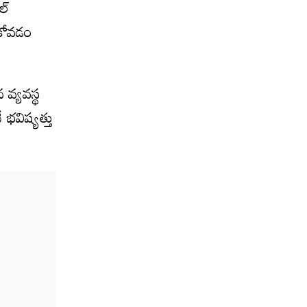
ల్
ుకోవడం
వ్యవస్థ
 భవిష్యత్తు