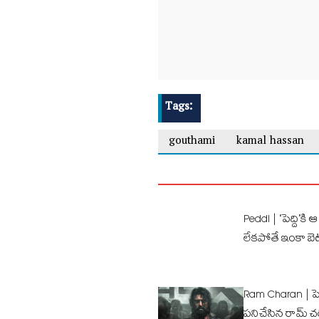
Tags:
gouthami
kamal hassan
Peddi | ‘పెద్ది’కి
లేకపోతే ఇంకా బె
Ram Charan | పెద్
పనిచేసిన రామ్ చరణ