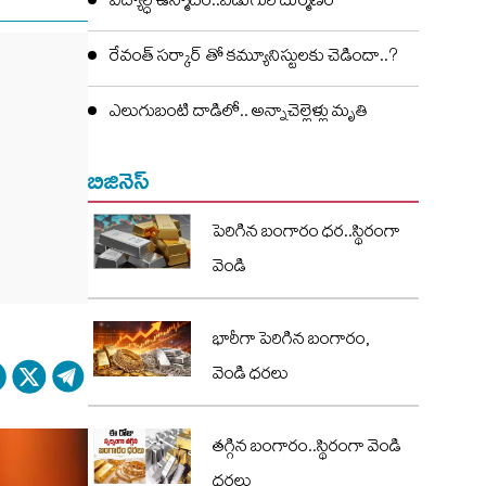
విద్యార్ధి ఉన్మాదం..ఏడుగురి దుర్మణం
రేవంత్ సర్కార్ తో కమ్యూనిస్టులకు చెడిందా..?
ఎలుగుబంటి దాడిలో.. అన్నాచెల్లెళ్లు మృతి
బిజినెస్
పెరిగిన బంగారం ధర..స్థిరంగా
వెండి
భారీగా పెరిగిన బంగారం,
వెండి ధరలు
తగ్గిన బంగారం..స్థిరంగా వెండి
ధరలు