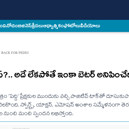
కం
వినోదం
బిజినెస్
క్రీడలు
ఆధ్యాత్మికం
ఫోటోలు
వీడియోలు
 BACK FOR PEDDI
ైనస్?.. అదే లేకపోతే ఇంకా బెటర్ అనిపించ
్రం ‘పెద్ది’ ప్రేక్షకుల ముందుకు వచ్చి పాజిటివ్ టాక్‌తో దూసుకు
ెలకొంది. స్పోర్ట్స్, యాక్షన్, ఎమోషన్ అంశాల సమ్మేళనంగా తెర
క్షకుల నుంచి మంచి స్పందన లభిస్తోంది.