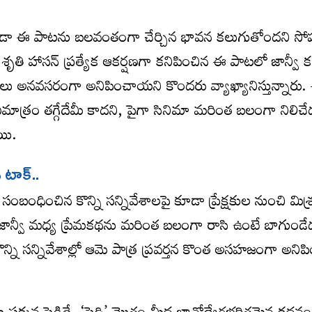
ా ఈ పాటను బలవంతంగా చేర్చిన భావన కలుగుతోందని సో
ృతి హాసన్ ప్రత్యేక ఆకర్షణగా కనిపించిన ఈ పాటలో జాన్వీ క
ేశాలు అనవసరంగా అనిపించాయని కొందరు వ్యాఖ్యానిస్తున్నారు
త్రం తగ్గేదేమీ కాదని, పైగా సినిమా మరింత బలంగా నిలిచే
యి.
్ టాక్..
 సంబంధించిన కొన్ని సన్నివేశాలపై కూడా ప్రేక్షకుల నుంచి మిశ
-జాన్వీ మధ్య ప్రేమకథను మరింత బలంగా రాసి ఉంటే బాగుండే
ొన్ని సన్నివేశాల్లో ఆమె పాత్ర ప్రవర్తన కొంత అసహజంగా అనిప