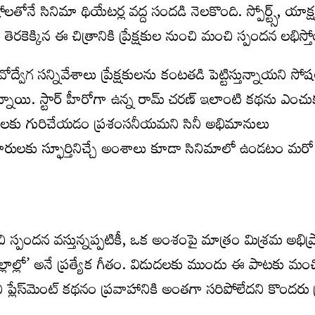
ోనే సినిమా థియేటర్ల వద్ద సందడి నెలకొంది. స్పోర్ట్స్, యాక్ష
ెక్కిన ఈ చిత్రానికి ప్రేక్షకుల నుంచి మంచి స్పందన లభిస్తో
ావోద్వేగ సన్నివేశాలు ప్రేక్షకులను కంటతడి పెట్టిస్తున్నాయని సోష
తున్నాయి. స్టార్ హీరోగా ఉన్న రామ్ చరణ్ ఇలాంటి కథను ఎంచు
వేగాలకు గురిచేయడం ప్రశంసనీయమని సినీ అభిమానులు
కారులకు స్ఫూర్తినిచ్చే అంశాలు కూడా సినిమాలో ఉండటం మరో ప
ి స్పందన వస్తున్నప్పటికీ, ఒక అంశంపై మాత్రం మిశ్రమ అభి
లల్లాల్లో’ అనే ప్రత్యేక గీతం. విడుదలకు ముందు ఈ పాటకు మం
 ప్లేస్‌మెంట్ కథనం ప్రవాహానికి అంతగా సరిపోలేదని కొందరు ప్