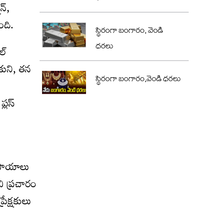
న్,
ంది.
స్థిరంగా బంగారం, వెండి
ధరలు
ల్
కుని, తన
స్థిరంగా బంగారం,వెండి ధరలు
్లస్
ప్రాయాలు
చి ప్రచారం
రేక్షకులు