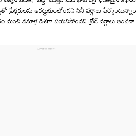
పక్కన పెడితే, ‘పెద్ది’ మొత్తం మీద భావోద్వేగభరితమైన కథనం,
్‌తో ప్రేక్షకులను ఆకట్టుకుంటోందని సినీ వర్గాలు పేర్కొంటున్నా
ిత్రం మంచి వసూళ్ల దిశగా పయనిస్తోందని ట్రేడ్ వర్గాలు అంచనా