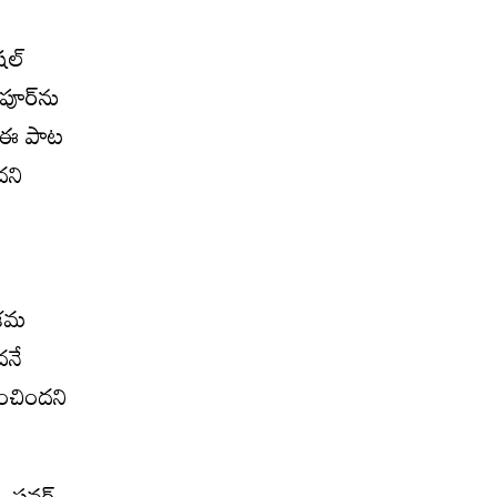
షల్
పూర్‌ను
. ఈ పాట
దని
్రమ
దనే
ించిందని