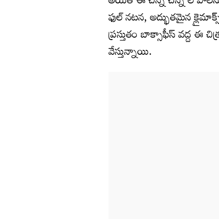
అయితే ఈ చిన్న చిన్న లోపాలను 
ఫుల్‌ నటన, అద్భుతమైన క్లైమాక్స
ప్రస్తుతం బాక్సాఫీస్ వద్ద ఈ చ
వేస్తున్నాయి.