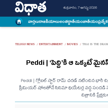
శుక్రవారం, 7 ఆగస్టు 2026
వార్త‌లు
రాజకీయాలు
అంత‌ర్జాతీయం
జాతీయం
ప్రత్యే
TELUGU NEWS
ENTERTAINMENT
MOVIES
THAI IS THE DRAW
/
/
/
Peddi | ‘పెద్ది’కి ఆ ఒక్కటే మ
Peddi | గ్లోబల్ స్టార్ రామ్ చరణ్ నటించిన భారీ చిత
ప్రీమియర్ షోలతోనే సినిమా థియేటర్ల వద్ద సందడి న
చిత్రానికి ప్రే