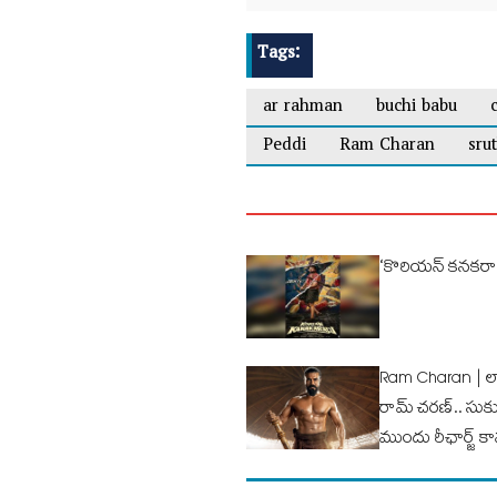
Tags:
ar rahman
buchi babu
Peddi
Ram Charan
sru
‘కొరియన్ కనకరాజు’
Ram Charan | లాం
రామ్ చ‌ర‌ణ్‌.. స
ముందు రీఛార్జ్ కా