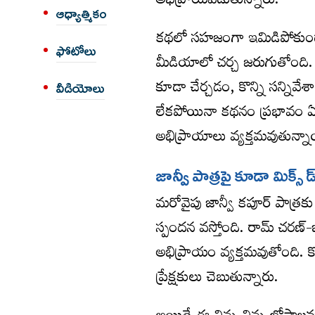
అభిప్రాయపడుతున్నారు.
ఆధ్యాత్మికం
కథలో సహజంగా ఇమిడిపోకుండ
ఫోటోలు
మీడియాలో చర్చ జరుగుతోంది. శ
కూడా చేర్చడం, కొన్ని సన్నివ
వీడియోలు
లేకపోయినా కథనం ప్రభావం ఏమా
అభిప్రాయాలు వ్యక్తమవుతున్నా
జాన్వీ పాత్ర‌పై కూడా మిక్స్ డ
మరోవైపు జాన్వీ కపూర్ పాత్రకు
స్పందన వస్తోంది. రామ్ చరణ్
అభిప్రాయం వ్యక్తమవుతోంది. క
ప్రేక్షకులు చెబుతున్నారు.