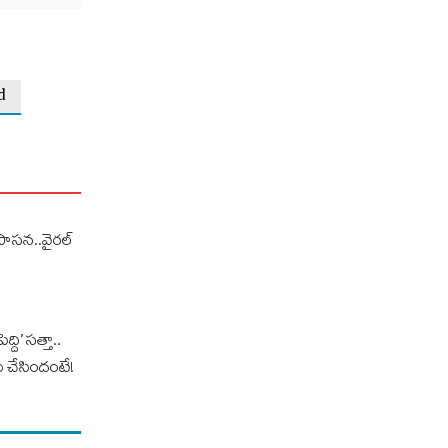
d
న ఉపాసన..వైరల్
్ది’ సత్తా..
 చేసిందంటే!