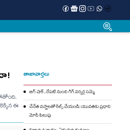
ేదా!
తాజావార్తలు
బిగ్ షాక్..రేపటి నుంచి గిగ్ వర్కర్ల సమ్మె
పోతోంది.
కెక్కిన ఈ
చేనేత వస్త్రాలతో రీల్స్ చేయండి: యువతకు ప్రధాని
మోదీ పిలుపు