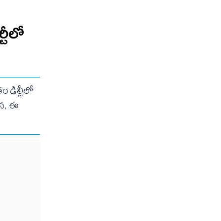
్టీలో
ం ఢిల్లీలో
యన, ఈ