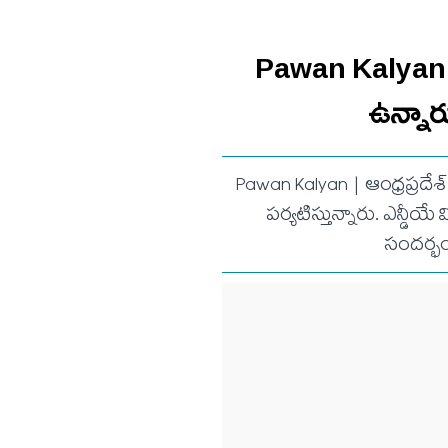
Pawan Kalyan | న
ఉన్నారు
Pawan Kalyan | ఆంధ్రప్రదేశ్ 
పర్యటిస్తున్నారు. ఎన్డీ
సందర్భం