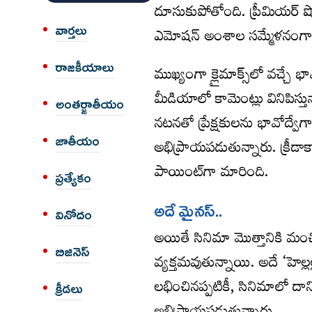
దూసుకుపోతోంది. ప్రీమియర్ షోలత
వార్త‌లు
ఎమోషన్ అంశాల సమ్మేళనంగా తెరక
రాజకీయాలు
ముఖ్యంగా క్లైమాక్స్‌లో వచ్చే భ
మీడియాలో కామెంట్లు వినిపిస్
అంత‌ర్జాతీయం
నటనతో ప్రేక్షకులను భావోద్
జాతీయం
అభిప్రాయపడుతున్నారు. క్రీడా
పాయింట్‌గా మారింది.
ప్రత్యేకం
అదే మైన‌స్..
వినోదం
అయితే సినిమా మొత్తానికి మంచ
బిజినెస్
వ్యక్తమవుతున్నాయి. అదే ‘హెల్
లభించినప్పటికీ, సినిమాలో దాని
క్రీడలు