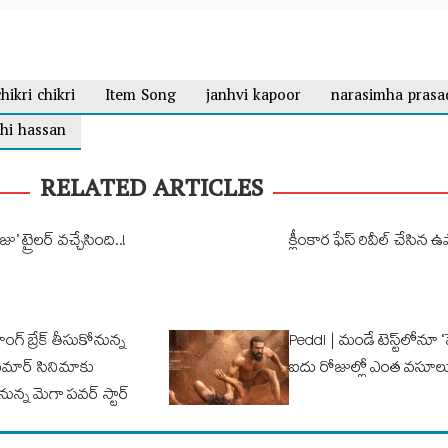
chikri chikri
Item Song
janhvi kapoor
narasimha prasa
thi hassan
RELATED ARTICLES
 ట్రైలర్ వచ్చేసింది..!
క్లీంకార ఫేస్‌ రివీల్‌ చేసి
గ్ బ్రేక్ తీసుకోనున్న
Peddi | మండే టెస్ట్‌లోనూ ‘పెద
ుకుమార్ సినిమాకు
ఐదు రోజుల్లో ఎంత వ‌సూలు
నున్న మెగా పవర్ స్టార్