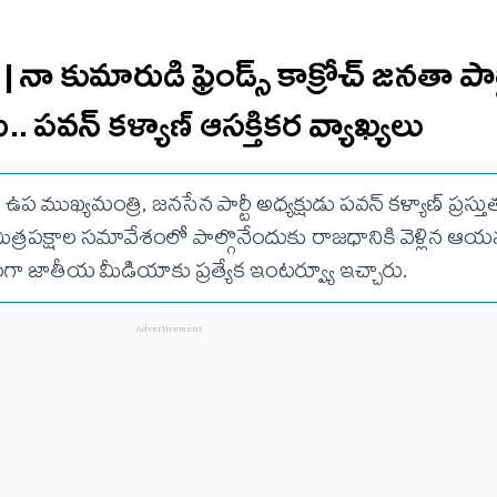
ా కుమారుడి ఫ్రెండ్స్ కాక్రోచ్ జనతా పార
.. ప‌వ‌న్ క‌ళ్యాణ్ ఆసక్తిక‌ర వ్యాఖ్య‌లు
ఉప ముఖ్యమంత్రి, జనసేన పార్టీ అధ్యక్షుడు పవన్ కళ్యాణ్ ప్రస్తుత
యే మిత్రపక్షాల సమావేశంలో పాల్గొనేందుకు రాజధానికి వెళ్లిన ఆ
గా జాతీయ మీడియాకు ప్రత్యేక ఇంటర్వ్యూ ఇచ్చారు.