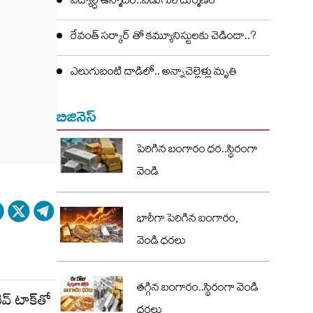
విద్యార్ధి ఉన్మాదం..ఏడుగురి దుర్మణం
రేవంత్ సర్కార్ తో కమ్యూనిస్టులకు చెడిందా..?
ఎలుగుబంటి దాడిలో.. అన్నాచెల్లెళ్లు మృతి
బిజినెస్
పెరిగిన బంగారం ధర..స్థిరంగా
వెండి
భారీగా పెరిగిన బంగారం,
వెండి ధరలు
తగ్గిన బంగారం..స్థిరంగా వెండి
ివ్ టాక్‌తో
ధరలు