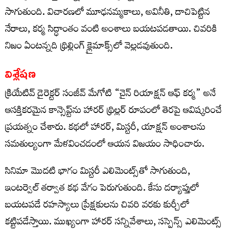
సాగుతుంది. విచారణలో మూఢనమ్మకాలు, అవినీతి, దాచిపెట్టిన
నేరాలు, కర్మ సిద్ధాంతం వంటి అంశాలు బయటపడతాయి. చివరికి
నిజం ఏంటన్నది థ్రిల్లింగ్ క్లైమాక్స్‌లో వెల్లడవుతుంది.
విశ్లేషణ
క్రియేటివ్ డైరెక్టర్ సంజీవ్ మేగోటి “చైన్ రియాక్షన్ ఆఫ్ కర్మ” అనే
ఆసక్తికరమైన కాన్సెప్ట్‌ను హారర్ థ్రిల్లర్ రూపంలో తెరపై ఆవిష్కరించే
ప్రయత్నం చేశారు. కథలో హారర్, మిస్టరీ, యాక్షన్ అంశాలను
సమతుల్యంగా మేళవించడంలో ఆయన విజయం సాధించారు.
సినిమా మొదటి భాగం మిస్టరీ ఎలిమెంట్స్‌తో సాగుతుంది,
ఇంటర్వెల్ తర్వాత కథ వేగం పెరుగుతుంది. కేసు దర్యాప్తులో
బయటపడే రహస్యాలు ప్రేక్షకులను చివరి వరకు కుర్చీలో
కట్టిపడేస్తాయి. ముఖ్యంగా హారర్ సన్నివేశాలు, సస్పెన్స్ ఎలిమెంట్స్