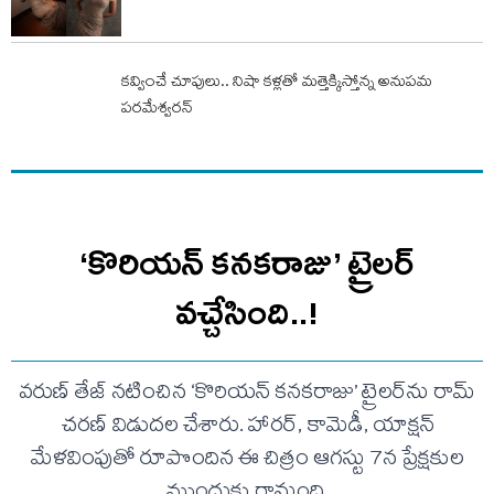
కవ్వించే చూపులు.. నిషా కళ్లతో మత్తెక్కిస్తోన్న అనుపమ
పరమేశ్వరన్
‘కొరియన్ కనకరాజు’ ట్రైలర్
వచ్చేసింది..!
వరుణ్ తేజ్ నటించిన ‘కొరియన్ కనకరాజు’ ట్రైలర్‌ను రామ్
చరణ్ విడుదల చేశారు. హారర్, కామెడీ, యాక్షన్
మేళవింపుతో రూపొందిన ఈ చిత్రం ఆగస్టు 7న ప్రేక్షకుల