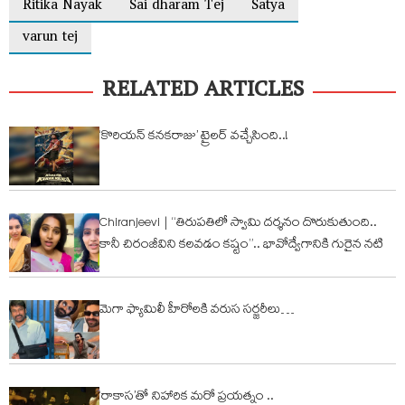
Ritika Nayak
Sai dharam Tej
Satya
varun tej
RELATED ARTICLES
‘కొరియన్ కనకరాజు’ ట్రైలర్ వచ్చేసింది..!
Chiranjeevi | “తిరుపతిలో స్వామి దర్శనం దొరుకుతుంది..
కానీ చిరంజీవిని కలవడం కష్టం”.. భావోద్వేగానికి గురైన నటి
మెగా ఫ్యామిలీ హీరోల‌కి వరుస సర్జరీలు…
‘రాకాస’తో నిహారిక మరో ప్రయత్నం ..