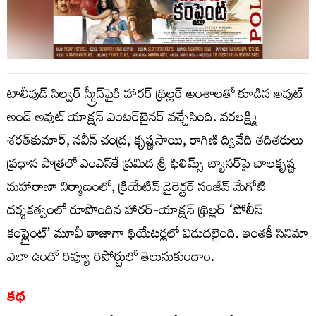
టాలీవుడ్ సిల్వ‌ర్ స్క్రీన్‌పైకి హారర్ థ్రిల్లర్ అంశాలతో కూడిన అవుట్
అండ్ అవుట్ యాక్షన్ ఎంటర్‌టైనర్ వచ్చేసింది. వరలక్ష్మి
శరత్‌కుమార్, నవీన్ చంద్ర, కృష్ణసాయి, రాగిణి ద్వివేది తదితరులు
ప్రధాన పాత్రలో ఎంఎస్‌కే ప్రమిద శ్రీ ఫిలిమ్స్ బ్యానర్‌పై బాలకృష్ణ
మహారాణా నిర్మాణంలో, క్రియేటివ్ డైరెక్టర్ సంజీవ్ మేగోటి
దర్శకత్వంలో రూపొందిన‌ హారర్-యాక్షన్ థ్రిల్లర్ ‘పోలీస్
కంప్లైంట్’ మూవీ తాజాగా థియేటర్లలో విడుదలైంది. ఇంతకీ సినిమా
ఎలా ఉందో రివ్యూ రిపోర్టులో తెలుసుకుందాం.
కథ