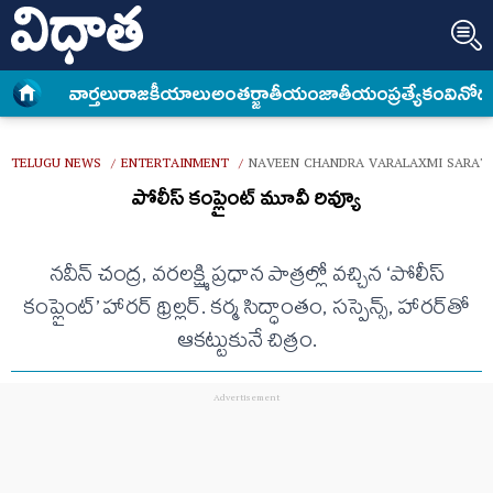
వార్త‌లు
రాజకీయాలు
అంత‌ర్జాతీయం
జాతీయం
ప్రత్యేకం
వినోద
TELUGU NEWS
ENTERTAINMENT
NAVEEN CHANDRA VARALAXMI SARAT
/
/
పోలీస్ కంప్లైంట్ మూవీ రివ్యూ
నవీన్ చంద్ర, వరలక్ష్మి ప్రధాన పాత్రల్లో వచ్చిన ‘పోలీస్
కంప్లైంట్’ హారర్ థ్రిల్లర్. కర్మ సిద్ధాంతం, సస్పెన్స్, హారర్‌తో
ఆకట్టుకునే చిత్రం.