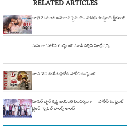
RELATED ARTICLES
జూలై 31 నుంచి అమెజాన్ ప్రైమ్‌లో.. ‘పోలీస్ కంప్లైంట్’ స్ట్రీమింగ్
ఘనంగా ‘పోలీస్ కంప్లైంట్’ మూవీ సక్సెస్ సెలబ్రేషన్స్
జూన్ 12న థియేటర్లలోకి ‘పోలీస్ కంప్లైంట్’
సూపర్ స్టార్ కృష్ణ జయంతి సందర్భంగా… ‘పోలీస్ కంప్లైంట్’
ట్రైలర్, స్పెషల్ సాంగ్స్ లాంచ్