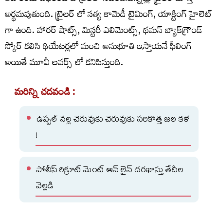
అర్థమవుతుంది. ట్రైలర్ లో సత్య కామెడీ టైమింగ్, యాక్టింగ్ హైలెట్
గా ఉంది. హారర్ షాట్స్, మిస్టరీ ఎలిమెంట్స్, థమన్ బ్యాక్‌గ్రౌండ్
స్కోర్ కలిసి థియేటర్లలో మంచి అనుభూతి ఇస్తాయనే ఫీలింగ్
అయితే మూవీ లవర్స్ లో కనిపిస్తుంది.
మరిన్ని చదవండి :
ఉప్పల్ నల్ల చెరువుకు చెరువుకు సరికొత్త జల కళ
!
పోలీస్ రిక్రూట్ మెంట్ ఆన్ లైన్ దరఖాస్తు తేదీల
వెల్లడి