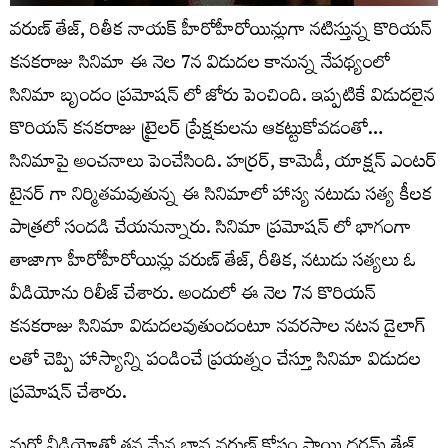
వరుణ్ తేజ్, రితీక నాయక్ హీరోహీరోయిన్లుగా నటిస్తున్న కొరియన్
కనకరాజు సినిమా ఈ నెల 7న విడుదల కానున్న నేపథ్యంలో
సినిమా బృందం ప్రమోషన్ లో జోరు పెంచింది. ఇప్పటికే విడుదలైన
కొరియన్ కనకరాజు ట్రైలర్ ప్రేక్షకులను ఆకట్టుకోవడంతో…
సినిమాపై అంచనాలు పెంచేసింది. హర్రర్, కామెడీ, యాక్షన్ ఎంటర్
టైనర్ గా నిర్మితమవుతున్న ఈ సినిమాలో హాస్య నటుడు సత్య కీలక
పాత్రలో సందడి చేయనున్నారు. సినిమా ప్రమోషన్ లో భాగంగా
తాజాగా హీరోహీరోయిన్లు వరుణ్ తేజ్, రీతిక, నటుడు సత్యలు ఓ
వీడియోను రిలీజ్ చేశారు. అందులో ఈ నెల 7న కొరియన్
కనకరాజు సినిమా విడుదలవుతుందంటూ నవరసాల నటన డైలాగ్
లతో చెప్పి హాస్యాన్ని పండించే ప్రయత్నం చేస్తూ సినిమా విడుదల
ప్రమోషన్ చేశారు.