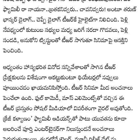
నరేష్ చెప్పే భావోద్వేగ డైలాగ్‌తో టీజర్ ప్రారంభమవుతుంది. ఏం
ఫ్యామిలీ రా నాయనా..బ్రతకనివ్వరు.. చావనివ్వరు! అంటూ తరుణ్
భాస్కర్ డైలాగ్.. చెప్పే డైలాగ్ టీజర్‌కే హైలైట్‌గా నిలిచింది. పెళ్లి
నేపథ్యంలో కుటుంబ సభ్యుల మధ్య జరిగే సరదా గొడవలు, పెళ్లి
సందడి, అనుకోని ట్విస్టులతో టీజర్ సాగుతూ సినిమాపై ఆసక్తిని
పెంచింది.
ఆధ్యంతం హాస్యభరిత వినోద సన్నివేశాలతో సాగిన టీజర్
ప్రేక్షకులను విశేషంగా ఆకట్టుకుంటూ థియేటర్లలో నవ్వులు
పూయించడం ఖాయమనిపిస్తోంది. టీజర్ సినిమా మీద అంచనాలు
పెంచేలా ఉంది. ఫుల్ కామెడీ, మాస్ ఎలిమెంట్స్‌తో వచ్చిన ఈ
టీజర్ ప్రస్తుతం సోషల్ మీడియాలో విపరీతంగా వైరల్ అవుతోంది.
క్రేజీ కళ్యాణం’ ఫ్యామిలీ ఆడియన్స్‌తో పాటు యువతను కూడా
అలరించే పూర్తి ఎంటర్‌టైనర్‌గా నిలుస్తుందనే అంచనాలు