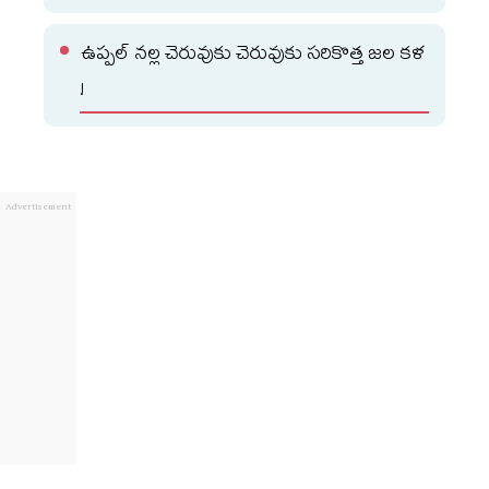
ఉప్పల్ నల్ల చెరువుకు చెరువుకు సరికొత్త జల కళ
!