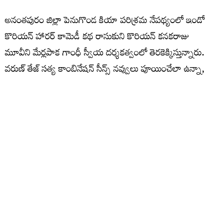
అనంతపురం జిల్లా పెనుగొండ కియా పరిశ్రమ నేపథ్యంలో ఇండో
కొరియన్ హారర్ కామెడీ కథ రాసుకుని కొరియన్ కనకరాజు
మూవీని మేర్లపాక గాంధీ స్వీయ దర్శకత్వంలో తెరకెక్కిస్తున్నారు.
వరుణ్ తేజ్ సత్య కాంబినేషన్ సీన్స్ నవ్వులు పూయించేలా ఉన్నా,
కొరియన్ ఆత్మ వరుణ్ తేజ్ లో ఎంట్రీ ఇవ్వడం కాస్త ఆసక్తికరంగా
అనిపిస్తుంది. ఇప్పటికే చిత్రీకరణ పూర్తి చేసుకున్న ఈ మూవీ ఆగస్టు
7న విడుదల కానుంది. ఇప్పటికే రిలీజ్ అయిన సాంగ్స్, టీజర్స్
ఆకట్టుకున్నాయి. రాజీవ్‌ రెడ్డి, సాయిబాబు జాగర్లమూడి ఈ మూవీని
నిర్మించారు. తమన్‌ మ్యూజిక్‌ అందిస్తున్నారు.