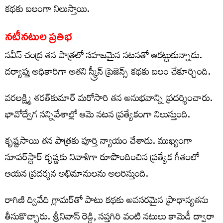
కథకు బలంగా నిలుస్తాయి.
నటీనటుల ప్రతిభ
నవీన్ చంద్ర తన పాత్రలో సహజమైన నటనతో ఆకట్టుకున్నాడు.
దర్యాప్తు అధికారిగా అతని స్క్రీన్ ప్రెజెన్స్ కథకు బలం చేకూర్చింది.
వరలక్ష్మి శరత్‌కుమార్ మరోసారి తన అనుభవాన్ని ప్రదర్శించారు.
భావోద్వేగ సన్నివేశాల్లో ఆమె నటన ప్రత్యేకంగా నిలుస్తుంది.
కృష్ణసాయి తన పాత్రకు పూర్తి న్యాయం చేశాడు. ముఖ్యంగా
సూపర్‌స్టార్ కృష్ణకు నివాళిగా రూపొందించిన ప్రత్యేక గీతంలో
ఆయన ప్రదర్శన అభిమానులను అలరిస్తుంది.
రాగిణి ద్వివేది గ్లామర్‌తో పాటు కథకు అవసరమైన ప్రాధాన్యతను
తీసుకొచ్చారు. శ్రీనివాస్ రెడ్డి, సప్తగిరి వంటి నటులు కామెడీ ద్వారా