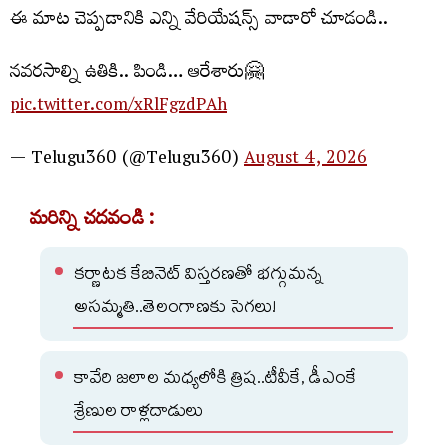
ఈ మాట చెప్పడానికి ఎన్ని వేరియేషన్స్ వాడారో చూడండి..
నవరసాల్ని ఉతికి.. పిండి… ఆరేశారు🤗
pic.twitter.com/xRlFgzdPAh
— Telugu360 (@Telugu360)
August 4, 2026
మరిన్ని చదవండి :
కర్ణాటక కేబినెట్ విస్తరణతో భగ్గుమన్న
అసమ్మతి..తెలంగాణకు సెగలు!
కావేరి జలాల మధ్యలోకి త్రిష..టీవీకే, డీఎంకే
శ్రేణుల రాళ్లదాడులు