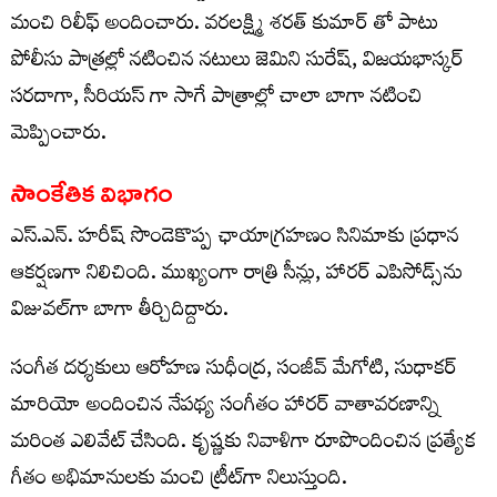
మంచి రిలీఫ్ అందించారు. వరలక్ష్మి శరత్ కుమార్ తో పాటు
పోలీసు పాత్రల్లో నటించిన నటులు జెమిని సురేష్, విజయభాస్కర్
సరదాగా, సీరియస్ గా సాగే పాత్రాల్లో చాలా బాగా నటించి
మెప్పించారు.
సాంకేతిక విభాగం
ఎస్.ఎన్. హరీష్ సొండెకొప్ప ఛాయాగ్రహణం సినిమాకు ప్రధాన
ఆకర్షణగా నిలిచింది. ముఖ్యంగా రాత్రి సీన్లు, హారర్ ఎపిసోడ్స్‌ను
విజువల్‌గా బాగా తీర్చిదిద్దారు.
సంగీత దర్శకులు ఆరోహణ సుధీంద్ర, సంజీవ్ మేగోటి, సుధాకర్
మారియో అందించిన నేపథ్య సంగీతం హారర్ వాతావరణాన్ని
మరింత ఎలివేట్ చేసింది. కృష్ణకు నివాళిగా రూపొందించిన ప్రత్యేక
గీతం అభిమానులకు మంచి ట్రీట్‌గా నిలుస్తుంది.