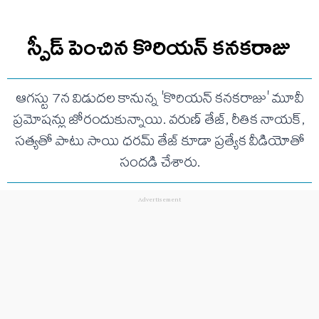
స్పీడ్ పెంచిన కొరియన్ కనకరాజు
ఆగస్టు 7న విడుదల కానున్న 'కొరియన్ కనకరాజు' మూవీ
ప్రమోషన్లు జోరందుకున్నాయి. వరుణ్ తేజ్, రీతిక నాయక్,
సత్యతో పాటు సాయి ధరమ్ తేజ్ కూడా ప్రత్యేక వీడియోతో
సందడి చేశారు.