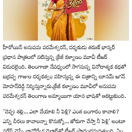
హీరోయిన్ అనుపమ పరమేశ్వరన్, దర్శకుడు తరుణ్ భాస్కర్
ప్రధాన పాత్రలలో నటిస్తున్న క్రేజీ కళ్యాణం మూవీ టీజర్
విడుదలైంది. తెలంగాణా నేపధ్యంలో సాగనున్న వినోదాత్మక కథతో
బద్రప్ప గాజుల దర్శకత్వం వహిస్తున్న ఈ చిత్రాన్ని బూసమ్ జగన్
మోహన్‌రెడ్డి నిర్మిస్తున్నారు.క్రేజీ కళ్యాణం మూవీలో అనుపమ
పరమేశ్వరన్ తెలంగాణ అమ్మాయిగా యాస భాషతో ఆకట్టుకుంది.
‘చెప్పు తల్లి… ఎలా చేయాలి నీ పెళ్లి? ఎంత బంగారం కావాలి?
ఎన్ని చీరలు కావాలన్నా కొనుక్కో… జోరుగా చేస్తా నీ పెళ్లి’ అంటూ