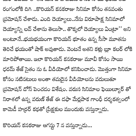
మరో వీడియోతో తన మేన బావ వరుణ్ కోసం సాయి ధరమ్ తేజ్
రంగంలోకి దిగి ..కొరియన్ కనకరాజు సినిమా కోసం తనవంతు
ప్రమోషన్ చేశాడు. ఎంది దెయ్యాలు..నేను విరూపాక్ష సినిమాలో
దెయ్యాన్ని లవ్ చేశాను తెలుసా.. తొక్కలో దెయ్యాలు ఏంట్రా’’ అని
అంటూనే..భయభయంగా కొరియన్ భూతం ఉన్న సీసా మూతను
తెరిచే భయంతో షాక్ అవుతాడు. వెంటనే అతని కళ్లు బ్లూ కలర్ లోకి
మారిపోతాయి. ఇలా కొరియన్ కనకరాజు మూవీ కోసం సాయి
ధరమ్ తేజ్ సైతం ను ఓ వీడియోలో కనిపించాడు. మొత్తంగా సినిమా
కోసం నటినటులు అంతా తమదైన వీడియోలను వదులుతూ
ప్రమోషన్ డోస్ పెంచడం విశేషం. వరుస సినిమాల ఫెయిల్యూర్ తో
నిరాశలో ఉన్న వరుణ్ తేజ్ ఈ దఫా మేర్లపాక గాంధీ దర్శకత్వంలో
కామెడీ హర్రర్ కథతో ప్రేక్షకుల ముందుకు వస్తున్నాడు.
కొరియన్ కనకరాజు ఆగస్టు 7 న వస్తున్నాడు…