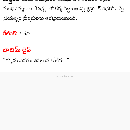
కంప్లైంట్’ మంచి థియేట్రికల్ అనుభూతిని అందించే చిత్రం.
మూఢనమ్మకాల నేపథ్యంలో కర్మ సిద్ధాంతాన్ని థ్రిల్లింగ్ కథతో చెప్పే
ప్రయత్నం ప్రేక్షకులను ఆకట్టుకుంటుంది.
రేటింగ్:
3.5/5
బాటమ్ లైన్:
“కర్మను ఎవరూ తప్పించుకోలేరు..”