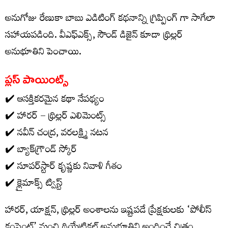
అనుగోజు రేణుకా బాబు ఎడిటింగ్ కథనాన్ని గ్రిప్పింగ్ గా సాగేలా
సహాయపడింది. వీఎఫ్ఎక్స్, సౌండ్ డిజైన్ కూడా థ్రిల్లర్
అనుభూతిని పెంచాయి.
ప్లస్ పాయింట్స్
✔️ ఆసక్తికరమైన కథా నేపథ్యం
✔️ హారర్ – థ్రిల్లర్ ఎలిమెంట్స్
✔️ నవీన్ చంద్ర, వరలక్ష్మి నటన
✔️ బ్యాక్‌గ్రౌండ్ స్కోర్
✔️ సూపర్‌స్టార్ కృష్ణకు నివాళి గీతం
✔️ క్లైమాక్స్ ట్విస్ట్
హారర్, యాక్షన్, థ్రిల్లర్ అంశాలను ఇష్టపడే ప్రేక్షకులకు ‘పోలీస్