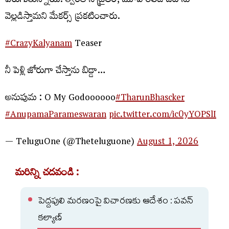
పెరుగుతున్నాయి. త్వరలోనే ట్రైలర్, మూవీ రిలీజ్ డేట్ ను
వెల్లడిస్తామని మేకర్స్ ప్రకటించారు.
#CrazyKalyanam
Teaser
నీ పెళ్లి జోరుగా చేస్తాను బిడ్డా…
అనుపుమ : O My Godoooooo
#TharunBhascker
#AnupamaParameswaran
pic.twitter.com/ic0yYOPSlI
— TeluguOne (@Theteluguone)
August 1, 2026
మరిన్ని చదవండి :
పెద్దపులి మరణంపై విచారణకు ఆదేశం : పవన్
కల్యాణ్