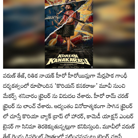
వరుణ్ తేజ్, రితిక నాయక్ హీరో హీరోయిన్లుగా మేర్లపాక గాంధీ
దర్శకత్వంలో రూపొందిన ‘కొరియన్ కనకరాజు’ మూవీ నుంచి
మేకర్స్ శనివారం ట్రైలర్ ను విడుదల చేశారు. హీరో రామ్ చరణ్
ట్రైలర్ ను లాంచ్ చేశారు. ఆద్యంతం వినోదాత్మకంగా సాగిన ట్రైలర్
లో చూస్తే కొరియా బ్యాక్ డ్రాప్ లో హారర్, కామెడీ యాక్షన్ ఎంటర్
టైనర్ గా సినిమా తెరకెక్కుతున్నట్లుగా కనిపిస్తుంది. మూవీలో వరుణ్
తేజ్ రెండు డిఫరెంట్ పాత్రలలో నటించనున్నట్లు ట్రైలర్ చూస్తే