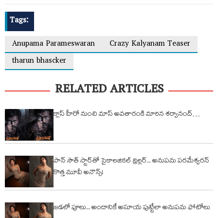
Tags:
Anupama Parameswaran
Crazy Kalyanam Teaser
tharun bhascker
RELATED ARTICLES
క్లాస్ హీరో నుంచి మాస్ అవతారంకి మారిన శ‌ర్వానంద్…
పాన్‌ సౌత్ స్టార్‌తో సైకాలజికల్ థ్రిల్లర్.. అనుపమ పరమేశ్వరన్
కొత్త మూవీ అనౌన్స్!
జడలో పూలు.. అందానికే అసూయ పుట్టేలా అనుపమ ఫోటోలు