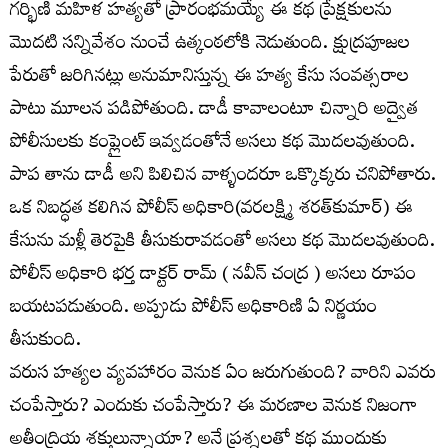
గర్భిణి మహిళ హత్యతో ప్రారంభమయ్యే ఈ కథ ప్రేక్షకులను
మొదటి సన్నివేశం నుంచే ఉత్కంఠలోకి నెడుతుంది. క్షుద్రపూజల
పేరుతో జరిగినట్లు అనుమానిస్తున్న ఈ హత్య కేసు సంవత్సరాల
పాటు మూలన పడిపోతుంది. డాడీ కావాలంటూ చిన్నారి అద్వైత
పోలీసులకు కంప్లైంట్ ఇవ్వడంతోనే అసలు కథ మొదలవుతుంది.
పాప తాను డాడీ అని పిలిచిన వాళ్ళందరూ ఒక్కొక్కరు చనిపోతారు.
ఒక నిబద్ధత కలిగిన పోలీస్ అధికారి(వరలక్ష్మి శరత్‌కుమార్) ఈ
కేసును మళ్లీ తెరపైకి తీసుకురావడంతో అసలు కథ మొదలవుతుంది.
పోలీస్ అధికారి భర్త డాక్టర్ రామ్ ( నవీన్ చంద్ర ) అసలు రూపం
బయటపడుతుంది. అప్పుడు పోలీస్ అధికారిణి ఏ నిర్ణయం
తీసుకుంది.
వరుస హత్యల వ్యవహారం వెనుక ఏం జరుగుతుంది? వారిని ఎవరు
చంపేస్తారు? ఎందుకు చంపేస్తారు? ఈ మరణాల వెనుక నిజంగా
అతీంద్రియ శక్తులున్నాయా? అనే ప్రశ్నలతో కథ ముందుకు