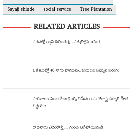
Sayaji shinde
social service
Tree Plantation
RELATED ARTICLES
వరదల్లో గ్యాస్ సిలిండర్లు.. ఎత్తుకెళ్లిన జనం !
ఒకే ఇంట్లో 40 నాగు పాములు..కుటుంబ సభ్యుల పరుగు
పాఠశాలల పరిధిలో ఆ డ్రింక్స్ నిషేధం : మహారాష్ట్ర సర్కార్ కీలక
నిర్ణయం
రాచనాగు ఎదురొస్తే… గుండె ఆగిపోయినట్లే!