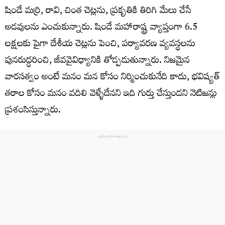
షిండే మర్రి, రావి, చింత చెట్లను, ప్రకృతికి తిరిగి మేలు చేసే
అడవులను ఎంచుకున్నారు. షిండే మహారాష్ట్ర వ్యాప్తంగా 6.5
లక్షలకు పైగా దేశీయ చెట్లను పెంచి, పర్యావరణ వ్యవస్థలను
పునరుద్ధరించి, జీవవైవిధ్యానికి తోడ్పడుతున్నారు. నిజమైన
వారసత్వం అంటే మనం మన కోసం నిర్మించుకునేది కాదు, భవిష్యత్
తరాల కోసం మనం వదిలి వెళ్ళేదేనని ఇది గుర్తు చేస్తుందని నెటిజన్లు
ప్రశంసిస్తున్నారు.