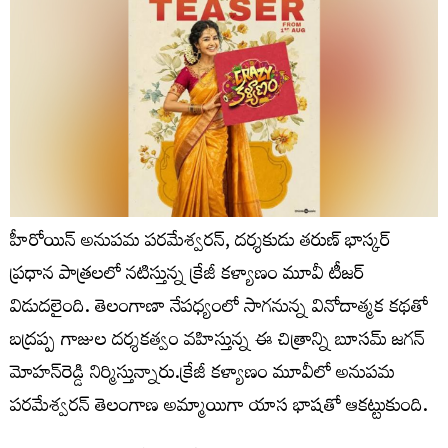
హీరోయిన్ అనుపమ పరమేశ్వరన్, దర్శకుడు తరుణ్ భాస్కర్
ప్రధాన పాత్రలలో నటిస్తున్న క్రేజీ కళ్యాణం మూవీ టీజర్
విడుదలైంది. తెలంగాణా నేపధ్యంలో సాగనున్న వినోదాత్మక కథతో
బద్రప్ప గాజుల దర్శకత్వం వహిస్తున్న ఈ చిత్రాన్ని బూసమ్ జగన్
మోహన్‌రెడ్డి నిర్మిస్తున్నారు.క్రేజీ కళ్యాణం మూవీలో అనుపమ
పరమేశ్వరన్ తెలంగాణ అమ్మాయిగా యాస భాషతో ఆకట్టుకుంది.