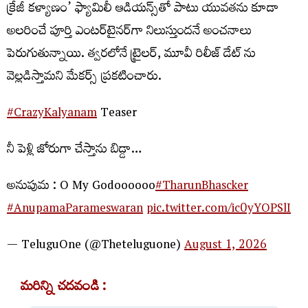
క్రేజీ కళ్యాణం’ ఫ్యామిలీ ఆడియన్స్‌తో పాటు యువతను కూడా
అలరించే పూర్తి ఎంటర్‌టైనర్‌గా నిలుస్తుందనే అంచనాలు
పెరుగుతున్నాయి. త్వరలోనే ట్రైలర్, మూవీ రిలీజ్ డేట్ ను
వెల్లడిస్తామని మేకర్స్ ప్రకటించారు.
#CrazyKalyanam
Teaser
నీ పెళ్లి జోరుగా చేస్తాను బిడ్డా…
అనుపుమ : O My Godoooooo
#TharunBhascker
#AnupamaParameswaran
pic.twitter.com/ic0yYOPSlI
— TeluguOne (@Theteluguone)
August 1, 2026
మరిన్ని చదవండి :