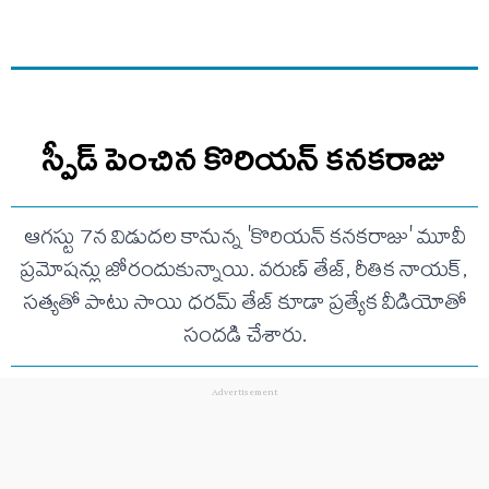
స్పీడ్ పెంచిన కొరియన్ కనకరాజు
ఆగస్టు 7న విడుదల కానున్న 'కొరియన్ కనకరాజు' మూవీ
ప్రమోషన్లు జోరందుకున్నాయి. వరుణ్ తేజ్, రీతిక నాయక్,
సత్యతో పాటు సాయి ధరమ్ తేజ్ కూడా ప్రత్యేక వీడియోతో
సందడి చేశారు.