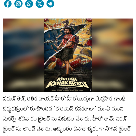
వరుణ్ తేజ్, రితిక నాయక్ హీరో హీరోయిన్లుగా మేర్లపాక గాంధీ
దర్శకత్వంలో రూపొందిన ‘కొరియన్ కనకరాజు’ మూవీ నుంచి
మేకర్స్ శనివారం ట్రైలర్ ను విడుదల చేశారు. హీరో రామ్ చరణ్
ట్రైలర్ ను లాంచ్ చేశారు. ఆద్యంతం వినోదాత్మకంగా సాగిన ట్రైలర్