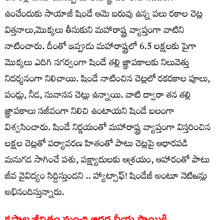
ఉంచేందుకు సాయాజీ షిండే ఆమె బరువు ఉన్న పలు రకాల చెట్ల
విత్తనాలు,మొక్కలు తీసుకుని మహారాష్ట్ర వ్యాప్తంగా వాటిని
నాటించారు. దీంతో ఇప్పుడు మహారాష్ట్రలో 6.5 లక్షలకు పైగా
మొక్కలు ఎదిగి సగర్వంగా షిండే తల్లి జ్ఞాపకాలకు నిలువెత్తు
నిదర్శనంగా నిలిచాయి. షిండే నాటించిన చెట్లలో రకరకాల పూలు,
పండ్లు, నీడ, సువాసన చెట్లు ఉన్నాయి. వాటి ద్వారా తన తల్లి
జ్ఞాపకాలు సజీవంగా నిలిచి ఉంటాయని షిండే బలంగా
విశ్వసించారు. షిండే నిర్ణయంతో మహారాష్ట్ర వ్యాప్తంగా విస్తరించిన
లక్షల చెట్లతో పర్యావరణ హితంతో పాటు చెట్లపై ఆధారపడి
మనుగడ సాగించే పశు, పక్ష్యాదులకు ఆశ్రయం, ఆహారంతో పాటు
జీవ వైవిద్యం సిద్దిస్తుందని .. హ్యాట్సాఫ్! షిండేజీ అంటూ నెటిజన్లు
అభినందిస్తున్నారు.
కష్టాల జీవితం నుంచి ఆదర్శనీయ స్ధాయికి..