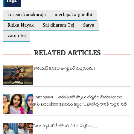
Tags:
korean kanakaraju
merlapaka gandhi
Ritika Nayak
Sai dharam Tej
Satya
varun tej
RELATED ARTICLES
‘కొరియన్ కనకరాజు’ ట్రైలర్ వచ్చేసింది..!
Chiranjeevi | “తిరుపతిలో స్వామి దర్శనం దొరుకుతుంది..
కానీ చిరంజీవిని కలవడం కష్టం”.. భావోద్వేగానికి గురైన నటి
మెగా ఫ్యామిలీ హీరోల‌కి వరుస సర్జరీలు…