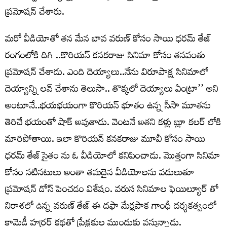
ప్రమోషన్ చేశారు.
మరో వీడియోతో తన మేన బావ వరుణ్ కోసం సాయి ధరమ్ తేజ్
రంగంలోకి దిగి ..కొరియన్ కనకరాజు సినిమా కోసం తనవంతు
ప్రమోషన్ చేశాడు. ఎంది దెయ్యాలు..నేను విరూపాక్ష సినిమాలో
దెయ్యాన్ని లవ్ చేశాను తెలుసా.. తొక్కలో దెయ్యాలు ఏంట్రా’’ అని
అంటూనే..భయభయంగా కొరియన్ భూతం ఉన్న సీసా మూతను
తెరిచే భయంతో షాక్ అవుతాడు. వెంటనే అతని కళ్లు బ్లూ కలర్ లోకి
మారిపోతాయి. ఇలా కొరియన్ కనకరాజు మూవీ కోసం సాయి
ధరమ్ తేజ్ సైతం ను ఓ వీడియోలో కనిపించాడు. మొత్తంగా సినిమా
కోసం నటినటులు అంతా తమదైన వీడియోలను వదులుతూ
ప్రమోషన్ డోస్ పెంచడం విశేషం. వరుస సినిమాల ఫెయిల్యూర్ తో
నిరాశలో ఉన్న వరుణ్ తేజ్ ఈ దఫా మేర్లపాక గాంధీ దర్శకత్వంలో
కామెడీ హర్రర్ కథతో ప్రేక్షకుల ముందుకు వస్తున్నాడు.