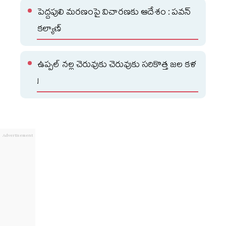
పెద్దపులి మరణంపై విచారణకు ఆదేశం : పవన్
కల్యాణ్
ఉప్పల్ నల్ల చెరువుకు చెరువుకు సరికొత్త జల కళ
!