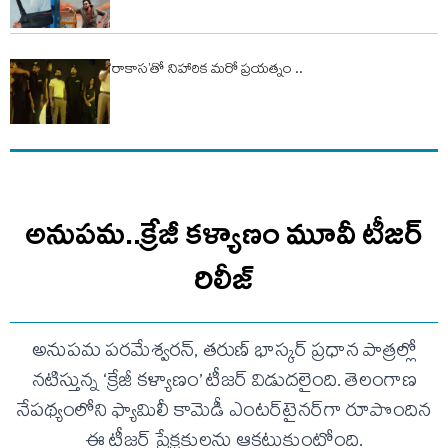
‘రాకాస’తో నిహారిక మరో ప్రయత్నం ..
అనుపమ..క్రేజీ కళ్యాణం మూవీ టీజర్
రిలీజ్
అనుపమ పరమేశ్వరన్, తరుణ్ భాస్కర్ ప్రధాన పాత్రల్లో
నటిస్తున్న ‘క్రేజీ కళ్యాణం’ టీజర్ విడుదలైంది. తెలంగాణ
నేపథ్యంలోని ఫ్యామిలీ కామెడీ ఎంటర్‌టైనర్‌గా రూపొందిన
ఈ టీజర్ ప్రేక్షకులను ఆకట్టుకుంటోంది.