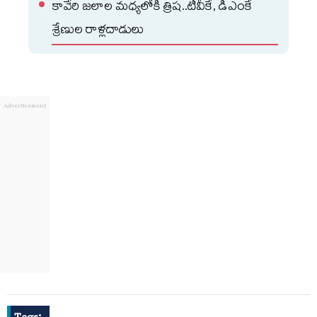
కావేరి జలాల మధ్యలోకి త్రిష..టీవీకే, డీఎంకే
శ్రేణుల రాళ్లదాడులు