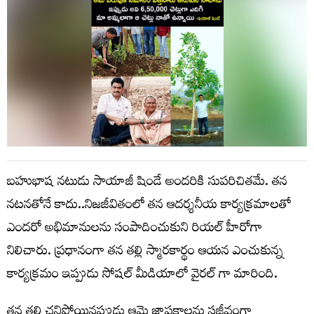
బహుభాష నటుడు సాయాజీ షిండే అందరికి సుపరిచితమే. తన
నటనతోనే కాదు..నిజజీవితంలో తన ఆదర్శనీయ కార్యక్రమాలతో
ఎందరో అభిమానులను సంపాదించుకుని రియల్ హీరోగా
నిలిచారు. ప్రధానంగా తన తల్లి స్మారకార్థం ఆయన ఎంచుకున్న
కార్యక్రమం ఇప్పుడు సోషల్ మీడియాలో వైరల్ గా మారింది.
తన తల్లి చనిపోయినప్పుడు ఆమె జ్ఞాపకాలను సజీవంగా