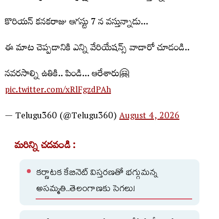
కొరియన్ కనకరాజు ఆగస్టు 7 న వస్తున్నాడు…
ఈ మాట చెప్పడానికి ఎన్ని వేరియేషన్స్ వాడారో చూడండి..
నవరసాల్ని ఉతికి.. పిండి… ఆరేశారు🤗
pic.twitter.com/xRlFgzdPAh
— Telugu360 (@Telugu360)
August 4, 2026
మరిన్ని చదవండి :
కర్ణాటక కేబినెట్ విస్తరణతో భగ్గుమన్న
అసమ్మతి..తెలంగాణకు సెగలు!