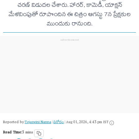
చరణ్ విడుదల చేశారు. హారర్, కామెడీ, యాక్షన్
మేళవింపుతో రూపొందిన ఈ చిత్రం ఆగస్టు 7న ప్రేక్షకుల
ముందుకు రానుంది.
Reported by:
Tejaswini Nanna
|
వినోదం
|
Aug 01, 2026, 4:43 pm IST
Read Time:
3 mins