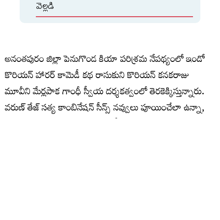
వెల్లడి
అనంతపురం జిల్లా పెనుగొండ కియా పరిశ్రమ నేపథ్యంలో ఇండో
కొరియన్ హారర్ కామెడీ కథ రాసుకుని కొరియన్ కనకరాజు
మూవీని మేర్లపాక గాంధీ స్వీయ దర్శకత్వంలో తెరకెక్కిస్తున్నారు.
వరుణ్ తేజ్ సత్య కాంబినేషన్ సీన్స్ నవ్వులు పూయించేలా ఉన్నా,
కొరియన్ ఆత్మ వరుణ్ తేజ్ లో ఎంట్రీ ఇవ్వడం కాస్త ఆసక్తికరంగా
అనిపిస్తుంది. ఇప్పటికే చిత్రీకరణ పూర్తి చేసుకున్న ఈ మూవీ ఆగస్టు
7న విడుదల కానుంది. ఇప్పటికే రిలీజ్ అయిన సాంగ్స్, టీజర్స్
ఆకట్టుకున్నాయి. రాజీవ్‌ రెడ్డి, సాయిబాబు జాగర్లమూడి ఈ మూవీని
నిర్మించారు. తమన్‌ మ్యూజిక్‌ అందిస్తున్నారు.