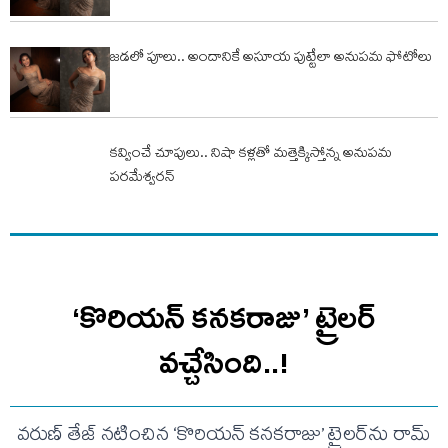
జడలో పూలు.. అందానికే అసూయ పుట్టేలా అనుపమ ఫోటోలు
కవ్వించే చూపులు.. నిషా కళ్లతో మత్తెక్కిస్తోన్న అనుపమ
పరమేశ్వరన్
‘కొరియన్ కనకరాజు’ ట్రైలర్
వచ్చేసింది..!
వరుణ్ తేజ్ నటించిన ‘కొరియన్ కనకరాజు’ ట్రైలర్‌ను రామ్