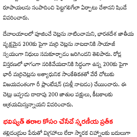
రూపాయలను సంపాదించి పెట్టగలిగేలా ఏర్పాటు చేశానని షిండే
వివరించారు.
దేవాలయాలలో పూజించే చెట్లను నాటించామని, భారతదేశ జాతీయ
వృక్షమైన 200కు పైగా మర్రి చెట్లను నాటడానికి సాయాజీ
స్వయంగా నిధులు సమకూర్చాడం జరిగిందని తెలిపారు. రోడ్ల
విస్తరణలో భాగంగా నరికివేయడానికి సిద్ధంగా ఉన్న 200కు పైగా
భారీ మర్రిచెట్లను అత్యాధునిక సాంకేతికతతో వేరే చోటుకు
విజయవంతంగా రీ ప్లాంటేషన్ (మళ్లీ నాటడం) చేయించారు. ఈ
చెట్లు ఇప్పుడు దాదాపు 200 జాతుల పక్షులు, కీటకాలకు
ఆశ్రయమిస్తున్నాయని వివరించారు.
భవిష్యత్ తరాల కోసం చేసేదే స్మరణీయ ప్రతీక
తల్లిదండ్రుల పేరుతో విగ్రహాలు లేదా స్మారక చిహ్నాలకు బదులుగా