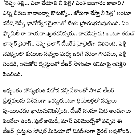
‘చెప్పు తల్లి… ఎలా చేయాలి నీ పెళ్లి? ఎంత బంగారం కావాలి?
ఎన్ని చీరలు కావాలన్నా కొనుక్కో… జోరుగా చేస్తా నీ పెళ్లి’ అంటూ
నరేష్ చెప్పే భావోద్వేగ డైలాగ్‌తో టీజర్ ప్రారంభమవుతుంది. ఏం
ఫ్యామిలీ రా నాయనా..బ్రతకనివ్వరు.. చావనివ్వరు! అంటూ తరుణ్
భాస్కర్ డైలాగ్.. చెప్పే డైలాగ్ టీజర్‌కే హైలైట్‌గా నిలిచింది. పెళ్లి
నేపథ్యంలో కుటుంబ సభ్యుల మధ్య జరిగే సరదా గొడవలు, పెళ్లి
సందడి, అనుకోని ట్విస్టులతో టీజర్ సాగుతూ సినిమాపై ఆసక్తిని
పెంచింది.
ఆధ్యంతం హాస్యభరిత వినోద సన్నివేశాలతో సాగిన టీజర్
ప్రేక్షకులను విశేషంగా ఆకట్టుకుంటూ థియేటర్లలో నవ్వులు
పూయించడం ఖాయమనిపిస్తోంది. టీజర్ సినిమా మీద అంచనాలు
పెంచేలా ఉంది. ఫుల్ కామెడీ, మాస్ ఎలిమెంట్స్‌తో వచ్చిన ఈ
టీజర్ ప్రస్తుతం సోషల్ మీడియాలో విపరీతంగా వైరల్ అవుతోంది.