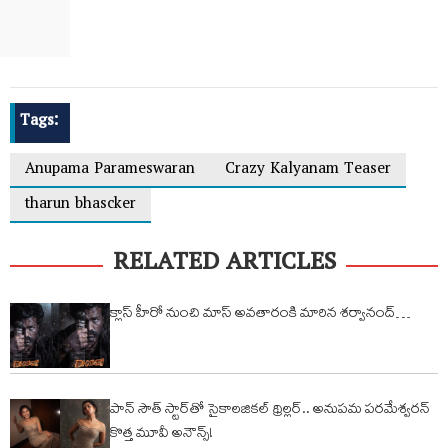
Tags:
Anupama Parameswaran
Crazy Kalyanam Teaser
tharun bhascker
RELATED ARTICLES
క్లాస్ హీరో నుంచి మాస్ అవతారంకి మారిన శ‌ర్వానంద్…
పాన్‌ సౌత్ స్టార్‌తో సైకాలజికల్ థ్రిల్లర్.. అనుపమ పరమేశ్వరన్
కొత్త మూవీ అనౌన్స్!