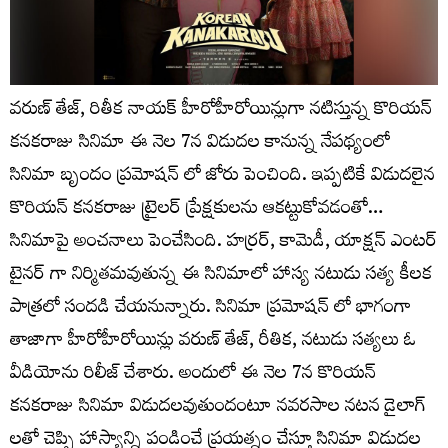
వరుణ్ తేజ్, రితీక నాయక్ హీరోహీరోయిన్లుగా నటిస్తున్న కొరియన్
కనకరాజు సినిమా ఈ నెల 7న విడుదల కానున్న నేపథ్యంలో
సినిమా బృందం ప్రమోషన్ లో జోరు పెంచింది. ఇప్పటికే విడుదలైన
కొరియన్ కనకరాజు ట్రైలర్ ప్రేక్షకులను ఆకట్టుకోవడంతో…
సినిమాపై అంచనాలు పెంచేసింది. హర్రర్, కామెడీ, యాక్షన్ ఎంటర్
టైనర్ గా నిర్మితమవుతున్న ఈ సినిమాలో హాస్య నటుడు సత్య కీలక
పాత్రలో సందడి చేయనున్నారు. సినిమా ప్రమోషన్ లో భాగంగా
తాజాగా హీరోహీరోయిన్లు వరుణ్ తేజ్, రీతిక, నటుడు సత్యలు ఓ
వీడియోను రిలీజ్ చేశారు. అందులో ఈ నెల 7న కొరియన్
కనకరాజు సినిమా విడుదలవుతుందంటూ నవరసాల నటన డైలాగ్
లతో చెప్పి హాస్యాన్ని పండించే ప్రయత్నం చేస్తూ సినిమా విడుదల