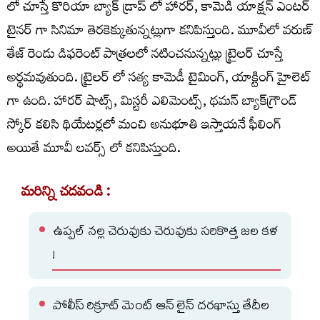
లో చూస్తే కొరియా బ్యాక్ డ్రాప్ లో హారర్, కామెడీ యాక్షన్ ఎంటర్
టైనర్ గా సినిమా తెరకెక్కుతున్నట్లుగా కనిపిస్తుంది. మూవీలో వరుణ్
తేజ్ రెండు డిఫరెంట్ పాత్రలలో నటించనున్నట్లు ట్రైలర్ చూస్తే
అర్థమవుతుంది. ట్రైలర్ లో సత్య కామెడీ టైమింగ్, యాక్టింగ్ హైలెట్
గా ఉంది. హారర్ షాట్స్, మిస్టరీ ఎలిమెంట్స్, థమన్ బ్యాక్‌గ్రౌండ్
స్కోర్ కలిసి థియేటర్లలో మంచి అనుభూతి ఇస్తాయనే ఫీలింగ్
అయితే మూవీ లవర్స్ లో కనిపిస్తుంది.
మరిన్ని చదవండి :
ఉప్పల్ నల్ల చెరువుకు చెరువుకు సరికొత్త జల కళ
!
పోలీస్ రిక్రూట్ మెంట్ ఆన్ లైన్ దరఖాస్తు తేదీల