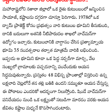
మహారాష్ట్రలోని సతారా జిల్లాలో ఒక రైతు కుటుంబంలో జన్మించిన
సాయాజీ, కష్టాలను దగ్గరగా చూస్తూ పెరిగారు. 1978లో ఒక
డ్యామ్ ప్రాజెక్ట్ కోసం ప్రభుత్వం వారి కుటుంబ భూమిని తీసుకుంది,
దానికి బదులుగా అతనికి నీటిపారుదల శాఖలో వాచ్‌మన్‌గా
ఉద్యోగం ఇచ్చారు. కుటుంబానికి వాగ్దానం చేసిన ప్రత్యామ్నాయ
భూమి 35 సంవత్సరాల తర్వాత మాత్రమే వారికి లభించింది.
ఇప్పుడు ఆ భూమిని కూడా ఒక పెద్ద నర్సరీగా మార్చి, వేల
సంఖ్యలో గ్రామాలకు పచ్చదనాన్ని పంచేందుకు ఆయన
సిద్ధమవుతున్నారు. ప్రస్తుతం 48 విభిన్న ప్రాంతాల్లో విస్తరించి ఉన్న
లక్షలాది చెట్లలోనే తన తల్లి బతికి ఉందని నమ్ముతూ ఆయన చేస్తున్న
ఈ పోరాటం ఎందరికో ఆదర్శంగా నిలుస్తోంది. షిండే వాచ్‌మన్‌గా
పనిచేయడం నుండి ఒక లక్ష్యంతో నటుడిగా మారడం వరకు ఆయన
జీవితం కష్టాల మధ్యనే కొనసాగిందంటారు.