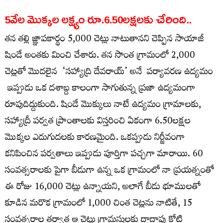
5వేల మొక్కల లక్ష్యం రూ.6.50లక్షలకు చేరింది..
తన తల్లి జ్ఞాపకార్థం 5,000 చెట్లు నాటుతానని చెప్పిన సాయాజీ
షిండే అంతకు మించి చేశారు. తన సొంత గ్రామంలో 2,000
చెట్లతో మొదలైన ‘సహ్యాద్రి దేవరాయ్’ అనే పర్యావరణ ఉద్యమం
ఇప్పుడు ఒక దశాబ్ద కాలంగా సాగుతున్న ప్రజా ఉద్యమంగా
రూపుదిద్దుకుంది. షిండే మొక్కులు నాటే ఉద్యమం గ్రామాలకు,
సహ్యాద్రీ పర్వత ప్రాంతాలకు విస్తరించి ఏకంగా 6.50లక్షల
మొక్కల ఎదుగుదలకు కారణమైంది. ఒకప్పుడు నిర్జీవంగా
కనిపించిన పర్వతాలు ఇప్పుడు పూర్తిగా పచ్చగా మారాయి. 60
సంవత్సరాలకు పైగా బీడుగా ఉన్న ఒక గ్రామంలో నా ప్రయత్నంతో
ఈ రోజు 16,000 చెట్లు ఉన్నాయని, అలాగే బీడు భూములతో
కూడిన మరొక గ్రామంలో 1,000 చింత చెట్లను నాటితే, 15
సంవత్సరాల తర్వాత ఆ చెట్లు గ్రామస్తులకు దాదాపు కోటి