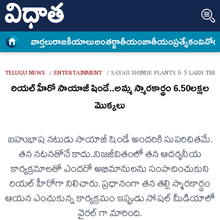
వార్త‌లు
రాజకీయాలు
అంత‌ర్జాతీయం
జాతీయం
ప్రత్యేకం
వినోద
TELUGU NEWS
ENTERTAINMENT
SAYAJI SHINDE PLANTS 6 5 LAKH TRE
/
/
రియల్ హీరో సాయాజీ షిండే..అమ్మ స్మారకార్థం 6.50లక్షల
మొక్కలు
బహుభాష నటుడు సాయాజీ షిండే అందరికి సుపరిచితమే.
తన నటనతోనే కాదు..నిజజీవితంలో తన ఆదర్శనీయ
కార్యక్రమాలతో ఎందరో అభిమానులను సంపాదించుకుని
రియల్ హీరోగా నిలిచారు. ప్రధానంగా తన తల్లి స్మారకార్థం
ఆయన ఎంచుకున్న కార్యక్రమం ఇప్పుడు సోషల్ మీడియాలో
వైరల్ గా మారింది.