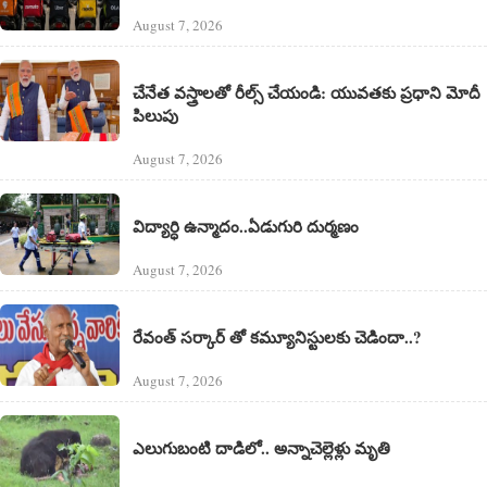
August 7, 2026
చేనేత వస్త్రాలతో రీల్స్ చేయండి: యువతకు ప్రధాని మోదీ
పిలుపు
August 7, 2026
విద్యార్ధి ఉన్మాదం..ఏడుగురి దుర్మణం
August 7, 2026
రేవంత్ సర్కార్ తో కమ్యూనిస్టులకు చెడిందా..?
August 7, 2026
ఎలుగుబంటి దాడిలో.. అన్నాచెల్లెళ్లు మృతి