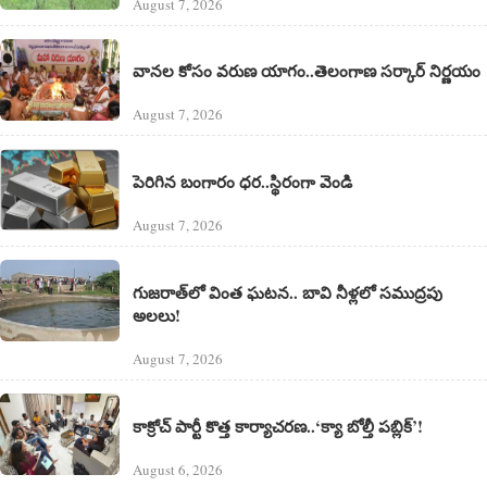
August 7, 2026
వానల కోసం వరుణ యాగం..తెలంగాణ సర్కార్ నిర్ణయం
August 7, 2026
పెరిగిన బంగారం ధర..స్థిరంగా వెండి
August 7, 2026
గుజరాత్‌లో వింత ఘటన.. బావి నీళ్లలో సముద్రపు
అలలు!
August 7, 2026
కాక్రోచ్ పార్టీ కొత్త కార్యాచరణ..‘క్యా బోల్తీ పబ్లిక్’!
August 6, 2026