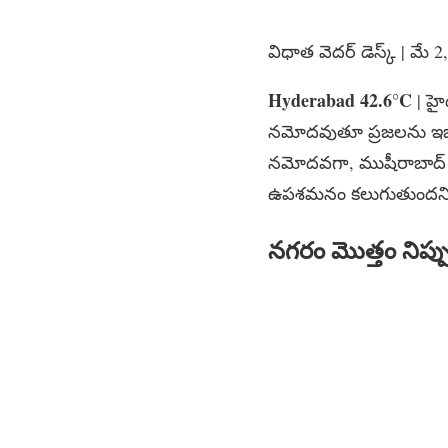
విధాత వెదర్​ డెస్క్​ | మే 
Hyderabad 42.6°C
| హై
నమోదవుతూ ప్రజలను ఇబ్బం
నమోదవగా, ముషీరాబాద్ – 
ఉపశమనం కలుగుతుందన
నగరం
మొత్తం
నిప్