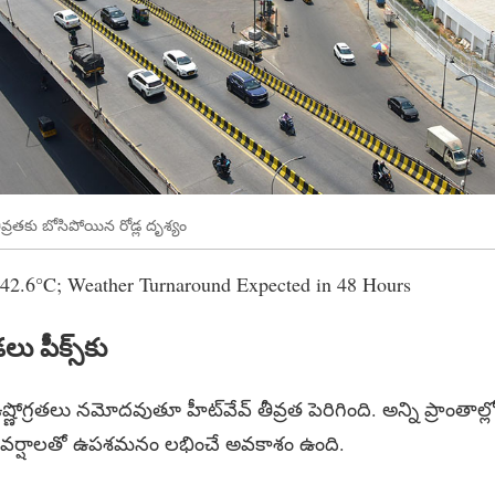
రతకు బోసిపోయిన రోడ్ల దృశ్యం
 42.6°C; Weather Turnaround Expected in 48 Hours
 పీక్స్‌కు
ోగ్రతలు నమోదవుతూ హీట్‌వేవ్ తీవ్రత పెరిగింది. అన్ని ప్రాంత
త వర్షాలతో ఉపశమనం లభించే అవకాశం ఉంది.