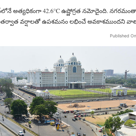
లోనే అత్యధికంగా 42.6°C ఉష్ణోగ్రత నమోదైంది. నగరమంతా హ
పటి తర్వాత వర్షాలతో ఉపశమనం లభించే అవకాశముందని వాత
Published On