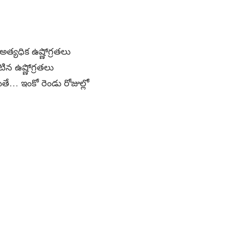
త్యధిక ఉష్ణోగ్రతలు
ిన ఉష్ణోగ్రతలు
ే… ఇంకో రెండు రోజుల్లో