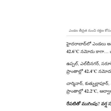
ఎండల తీవ్రత నుంచి రక్షణ కోస
హైదరాబాద్‌లో ఎండలు అన్న
42.6°C
నమోదు కాగా… చాం
ఉప్పల్, ఎల్‌బీనగర్, సరూర
42.4°C
ప్రాంతాల్లో
నమోదు 
చార్మినార్, కుత్బుల్లాపూర్
42.2°C
ప్రాంతాల్లో
, ఆల్వా
రేపటితో
ముగింపు
?
వర్ష