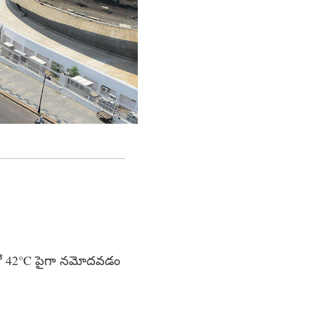
ాల్లో 42°C పైగా నమోదవడం