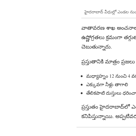
హైదరాబాద్ వీధుల్లో ఎండల నుంచ
వాతావరణ శాఖ అంచనాల ప్రక
ఉష్ణోగ్రతలు క్రమంగా త
చెబుతున్నారు.
ప్రస్తుతానికి మాత్రం ప్
మధ్యాహ్నం 12 నుంచి 4 
ఎక్కువగా నీళ్లు తాగాలి
తేలికపాటి దుస్తులు ధరించ
ప్రస్తుతం హైదరాబాద్‌లో
కనిపిస్తున్నాయి. అప్పటివ