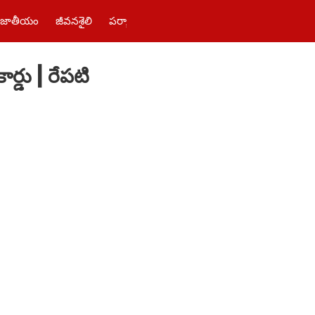
జాతీయం
జీవనశైలి
పర్యాటకం
తెలంగాణ‌
పాలిటిక్స్
ఫోటోలు
ర్డు | రేపటి