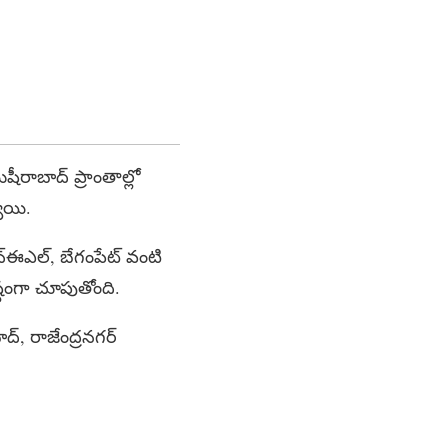
ీరాబాద్ ప్రాంతాల్లో
యి.
ెచ్ఈఎల్, బేగంపేట్ వంటి
టంగా చూపుతోంది.
బాద్, రాజేంద్రనగర్