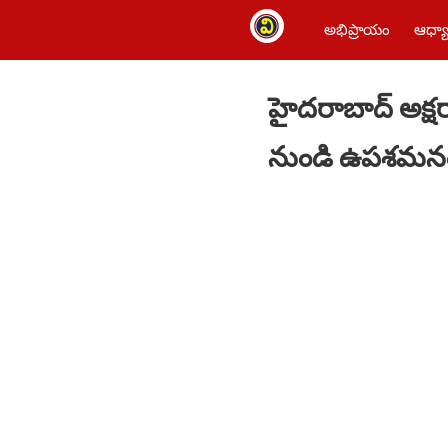
అభిప్రాయం
ఆధ్యా
హైదరాబాద్​ అక్షర
నుండి ఉపశమన