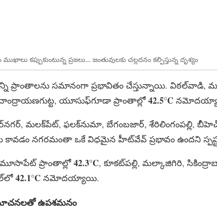
ం ముఖాలు కప్పుకుంటున్న ప్రజలు… జంతువులకు చల్లదనం కల్పిస్తున్న దృశ్యం
ి ప్రాంతాలను సమానంగా ప్రభావితం చేస్తున్నాయి. విఠల్​వాడి, ముష
42.5°C
ద్రాయణగుట్ట, యూసుఫ్‌గూడా ప్రాంతాల్లో
నమోదయ్యా
్​నగర్​, మలక్‌పేట్, ఫలక్‌నుమా, బేగంబజార్, శేరిలింగంపల్లి, బీహ
కావడం నగరమంతా ఒకే విధమైన హీట్‌వేవ్ ప్రభావం ఉందని స్పష్
42.3°C
, మూసాపేట్ ప్రాంతాల్లో
, కూకట్‌పల్లి, మల్కాజిగిరి, సికింద్రా
42.1°C
ల్‌లో
నమోదయ్యాయి.
సూచనలతో ఉపశమనం