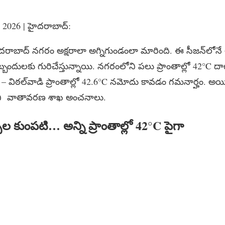
2, 2026 | హైదరాబాద్​:
దరాబాద్ నగరం అక్షరాలా అగ్నిగుండంలా మారింది. ఈ సీజన్‌లోనే అ
దులకు గురిచేస్తున్నాయి. నగరంలోని పలు ప్రాంతాల్లో 42°C దాట
విఠల్​వాడి ప్రాంతాల్లో 42.6°C నమోదు కావడం గమనార్హం. అయిత
ి వాతావరణ శాఖ అంచనాలు.
పుల కుంపటి
…
అన్ని
ప్రాంతాల్లో
42°C
పైగా