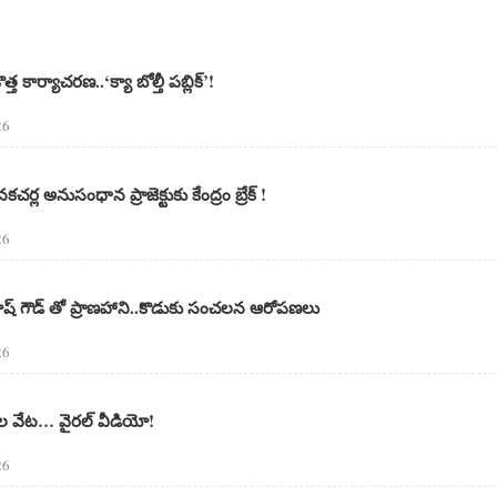
 కొత్త కార్యాచరణ..‘క్యా బోల్తీ పబ్లిక్’!
26
్ల అనుసంధాన ప్రాజెక్టుకు కేంద్రం బ్రేక్ !
26
్రకాష్ గౌడ్ తో ప్రాణహాని..కొడుకు సంచలన ఆరోపణలు
26
టెల వేట… వైరల్ వీడియో!
26