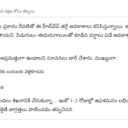
ి రక్షణ కోసం తిప్పలు
ారం రేపటితో ఈ హీట్‌వేవ్ తగ్గే అవకాశాలు కనిపిస్తున్నాయి. త
గ్గుతాయని, పిడుగులు–ఈదురుగాలులతో కూడిన వర్షాలు పడే అవక
రజలు అప్రమత్తంగా ఉండాలని సూచనలు జారీ చేశారు. ముఖ్యంగా:
వరకు బయటకు వెళ్లకూడదు
ాలి
 ఎండలు శిఖరానికి చేరుకున్నా… ఇంకో 1–2 రోజుల్లో ఉపశమనం ల
రకైతే జాగ్రత్తలు పాటించడం తప్పనిసరి.