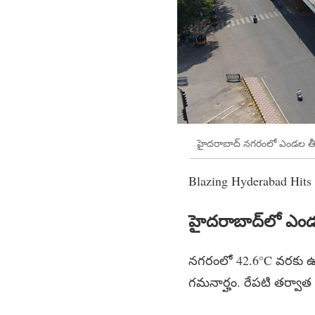
హైదరాబాద్ నగరంలో ఎండల తీవ్
Blazing Hyderabad Hits
హైదరాబాద్‌లో ఎండలు
నగరంలో 42.6°C వరకు ఉష్ణ
గమనార్హం. రేపటి తర్వా