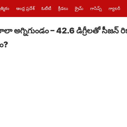
త్మికం
ఆంధ్ర ప్రదేశ్
ఓటీటీ
క్రీడలు
క్రైమ్‌
గాసిప్స్
గ్యాలరీ
ాలా అగ్నిగుండం – 42.6 డిగ్రీలతో సీజన్​ రికా
ం?