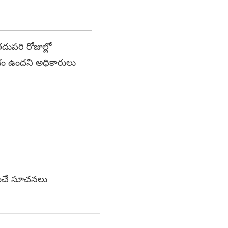
దుపరి రోజుల్లో
ాశం ఉందని అధికారులు
భించే సూచనలు