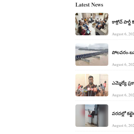
Latest News
కాక్రోచ్ పార్టీ
August 6, 20
పోలవరం-బనకచర
August 6, 20
ఎమ్మెల్యే ప
August 6, 20
వరదల్లో కట్
August 6, 20