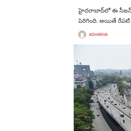
హైదరాబాద్‌లో ఈ సీజన్‌
పెరిగింది. అయితే రే
ADHARVA