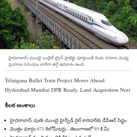
హైదరాబాద్‌–ముంబై బుల్లెట్‌ ట్రైన్‌ ప్రాజెక్టు పూర్తయితే రెండు నగరాల మధ్య
ప్రయాణ సమయం భారీగా తగ్గే అవకాశం ఉంది.
Telangana Bullet Train Project Moves Ahead:
Hyderabad-Mumbai DPR Ready, Land Acquisition Next
కీలక అంశాలు
హైదరాబాద్‌–పుణె–ముంబై హైస్పీడ్‌ రైల్‌ కారిడార్‌కు డీపీఆర్‌ సిద్ధం
మొత్తం మార్గం 671 కిలోమీటర్లు.. తెలంగాణలో 93 కి.మీ