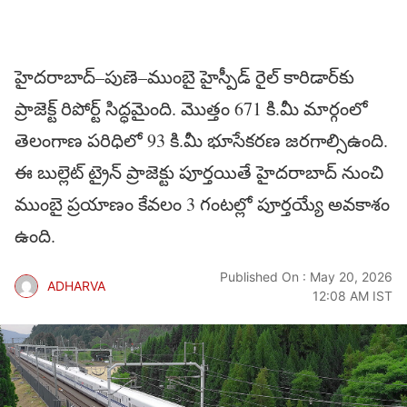
హైదరాబాద్‌–పుణె–ముంబై హైస్పీడ్‌ రైల్‌ కారిడార్‌కు
ప్రాజెక్ట్​ రిపోర్ట్​ సిద్ధమైంది. మొత్తం 671 కి.మీ మార్గంలో
తెలంగాణ పరిధిలో 93 కి.మీ భూసేకరణ జరగాల్సిఉంది.
ఈ బుల్లెట్‌ ట్రైన్‌ ప్రాజెక్టు పూర్తయితే హైదరాబాద్‌ నుంచి
ముంబై ప్రయాణం కేవలం 3 గంటల్లో పూర్తయ్యే అవకాశం
ఉంది.
Published On : May 20, 2026
ADHARVA
12:08 AM IST