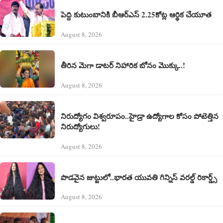
పెద్ది కుటుంబానికి బీఆర్ఎస్ 2.25కోట్ల ఆర్థిక చేయూత
August 8, 2026
తీరిన మెగా డాటర్ నిహారిక బోనం మొక్కు..!
August 8, 2026
నిరుద్యోగం విశ్వరూపం..హైడ్రా ఉద్యోగాల కోసం పోటెత్తిన
నిరుద్యోగులు!
August 8, 2026
పొడవైన జుట్టులో..భారత యువతి గిన్నిస్ వరల్డ్ రికార్డ్స్
August 8, 2026