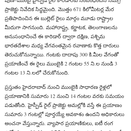
ప్రాజెక్టు నివేదిక సిద్ధమైంది. మొత్తం 671 కిలోమీటర్ల మేర
ప్రతిపాదించిన ఈ బుల్లెట్‌ రైలు మార్గం మూడు రాష్ట్రాల
మీదుగా సాగనుంది. మహారాష్ట్ర, కర్ణాటక, తెలంగాణలను
అనుసంధానించే ఈ కారిడార్‌ ద్వారా దక్షిణ, పశ్చిమ
భారతదేశాల మధ్య వేగవంతమైన రవాణాకు కొత్త దారులు
తెరుచుకోనున్నాయి. గంటకు దాదాపు 300 కి.మీల వేగంతో
ప్రయాణించే ఈ రైలు ముంబైకి 2 గంటల 55 ని.ల నుండి 3
గంటల 13 ని.లలో చేరుకోనుంది.
ప్రస్తుతం హైదరాబాద్‌ నుంచి ముంబైకి సాధారణ రైళ్లలో
ప్రయాణానికి సుమారు 12 నుంచి 14 గంటల వరకు సమయం
పడుతోంది. హైస్పీడ్‌ రైల్‌ ప్రాజెక్టు అమల్లోకి వస్తే ఈ ప్రయాణం
సుమారు 3 గంటల్లో పూర్తయ్యే అవకాశం ఉందని అధికారులు
అంచనా వేస్తున్నారు. వ్యాపార ప్రయాణికులు, ఐటీ రంగ