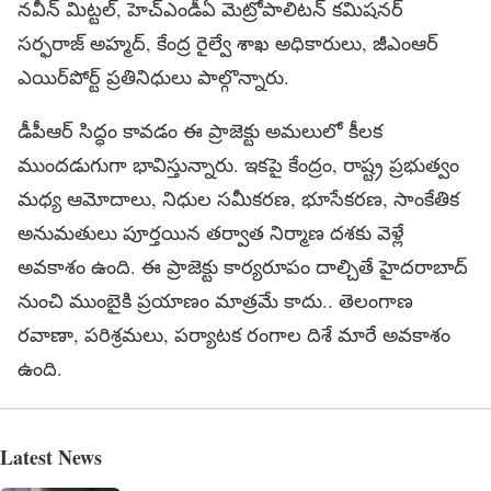
నవీన్‌ మిట్టల్‌, హెచ్‌ఎండీఏ మెట్రోపాలిటన్‌ కమిషనర్‌
సర్ఫరాజ్‌ అహ్మద్‌, కేంద్ర రైల్వే శాఖ అధికారులు, జీఎంఆర్‌
ఎయిర్‌పోర్ట్‌ ప్రతినిధులు పాల్గొన్నారు.
డీపీఆర్‌ సిద్ధం కావడం ఈ ప్రాజెక్టు అమలులో కీలక
ముందడుగుగా భావిస్తున్నారు. ఇకపై కేంద్రం, రాష్ట్ర ప్రభుత్వం
మధ్య ఆమోదాలు, నిధుల సమీకరణ, భూసేకరణ, సాంకేతిక
అనుమతులు పూర్తయిన తర్వాత నిర్మాణ దశకు వెళ్లే
అవకాశం ఉంది. ఈ ప్రాజెక్టు కార్యరూపం దాల్చితే హైదరాబాద్‌
నుంచి ముంబైకి ప్రయాణం మాత్రమే కాదు.. తెలంగాణ
రవాణా, పరిశ్రమలు, పర్యాటక రంగాల దిశే మారే అవకాశం
ఉంది.
Latest News