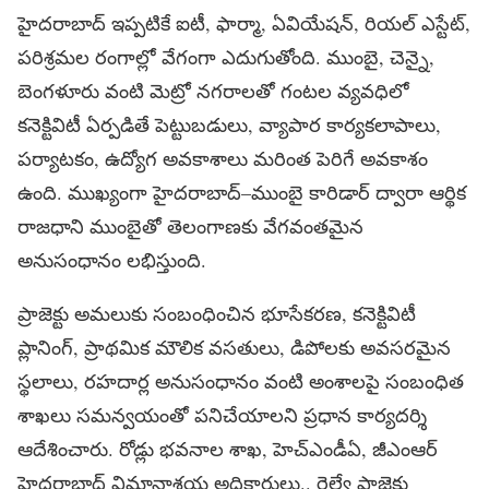
హైదరాబాద్‌ ఇప్పటికే ఐటీ, ఫార్మా, ఏవియేషన్‌, రియల్‌ ఎస్టేట్‌,
పరిశ్రమల రంగాల్లో వేగంగా ఎదుగుతోంది. ముంబై, చెన్నై,
బెంగళూరు వంటి మెట్రో నగరాలతో గంటల వ్యవధిలో
కనెక్టివిటీ ఏర్పడితే పెట్టుబడులు, వ్యాపార కార్యకలాపాలు,
పర్యాటకం, ఉద్యోగ అవకాశాలు మరింత పెరిగే అవకాశం
ఉంది. ముఖ్యంగా హైదరాబాద్‌–ముంబై కారిడార్‌ ద్వారా ఆర్థిక
రాజధాని ముంబైతో తెలంగాణకు వేగవంతమైన
అనుసంధానం లభిస్తుంది.
ప్రాజెక్టు అమలుకు సంబంధించిన భూసేకరణ, కనెక్టివిటీ
ప్లానింగ్‌, ప్రాథమిక మౌలిక వసతులు, డిపోలకు అవసరమైన
స్థలాలు, రహదార్ల అనుసంధానం వంటి అంశాలపై సంబంధిత
శాఖలు సమన్వయంతో పనిచేయాలని ప్రధాన కార్యదర్శి
ఆదేశించారు. రోడ్లు భవనాల శాఖ, హెచ్‌ఎండీఏ, జీఎంఆర్‌
హైదరాబాద్‌ విమానాశ్రయ అధికారులు.. రైల్వే ప్రాజెక్టు