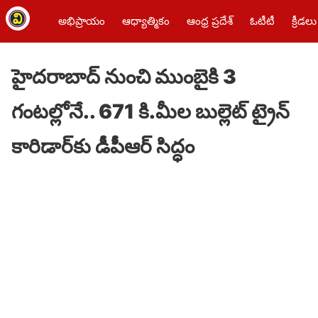
అభిప్రాయం
ఆధ్యాత్మికం
ఆంధ్ర ప్రదేశ్
ఓటీటీ
క్రీడలు
హైదరాబాద్‌ నుంచి ముంబైకి 3
గంటల్లోనే.. 671 కి.మీల బుల్లెట్‌ ట్రైన్‌
కారిడార్‌కు డీపీఆర్‌ సిద్ధం