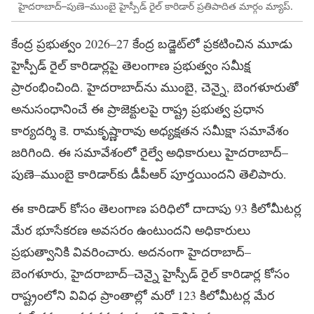
హైదరాబాద్‌–పుణె–ముంబై హైస్పీడ్‌ రైల్‌ కారిడార్‌ ప్రతిపాదిత మార్గం మ్యాప్‌.
కేంద్ర ప్రభుత్వం 2026–27 కేంద్ర బడ్జెట్‌లో ప్రకటించిన మూడు
హైస్పీడ్‌ రైల్‌ కారిడార్లపై తెలంగాణ ప్రభుత్వం సమీక్ష
ప్రారంభించింది. హైదరాబాద్‌ను ముంబై, చెన్నై, బెంగళూరుతో
అనుసంధానించే ఈ ప్రాజెక్టులపై రాష్ట్ర ప్రభుత్వ ప్రధాన
కార్యదర్శి కె. రామకృష్ణారావు అధ్యక్షతన సమీక్షా సమావేశం
జరిగింది. ఈ సమావేశంలో రైల్వే అధికారులు హైదరాబాద్‌–
పుణె–ముంబై కారిడార్‌కు డీపీఆర్‌ పూర్తయిందని తెలిపారు.
ఈ కారిడార్‌ కోసం తెలంగాణ పరిధిలో దాదాపు 93 కిలోమీటర్ల
మేర భూసేకరణ అవసరం ఉంటుందని అధికారులు
ప్రభుత్వానికి వివరించారు. అదనంగా హైదరాబాద్‌–
బెంగళూరు, హైదరాబాద్‌–చెన్నై హైస్పీడ్‌ రైల్‌ కారిడార్ల కోసం
రాష్ట్రంలోని వివిధ ప్రాంతాల్లో మరో 123 కిలోమీటర్ల మేర