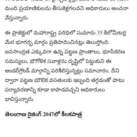
మంది ప్రయాణికులను తీసుకెళ్లగలవని అధికారులు అంచనా
వేస్తున్నారు.
ఈ ప్రాజెక్టులో మహారాష్ట్ర పరిధిలో సుమారు 35 కిలోమీటర్ల
మేర భూగర్భ మార్గం ప్రతిపాదించినట్లు తెలుస్తోంది.
జనసాంద్రత ఎక్కువగా ఉన్న పట్టణ ప్రాంతాలు, భూసేకరణ
సమస్యలు, భౌగోళిక సవాళ్లను దృష్టిలో పెట్టుకుని ఈ
అండర్‌గ్రౌండ్‌ మార్గాన్ని పరిశీలిస్తున్నట్లు సమాచారం. దీని
ద్వారా పట్టణ మౌలిక వసతులకు ఇబ్బంది తగ్గడంతో పాటు
పర్యావరణాన్ని కూడా కాపాడవచ్చని అధికారులు
భావిస్తున్నారు.
తెలంగాణ
రైజింగ్‌
2047లో
కీలకపాత్ర