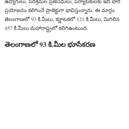
ఉద్యోగులు, పరిశ్రమల ప్రతినిధులు, పర్యాటకులకు ఇది భారీ
ప్రయోజనం కలిగించే ప్రాజెక్టుగా భావిస్తున్నారు. ఈ మార్గం
తెలంగాణలో 93 కి.మీలు, కర్ణాటకలో 121 కి.మీలు, మిగిలిన
457 కి.మీలు మహారాష్ట్రలో కలిగిఉంటుంది.
తెలంగాణలో
93
కి
.
మీల
భూసేకరణ