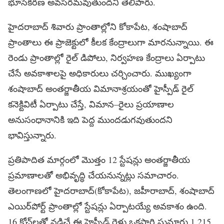
భూసేకరణ అవసరమవుతుందని తెలిపారు.
హైదరాబాద్‌ శివారు ప్రాంతాల్లోని కోకాపేట, శంషాబాద్‌
ప్రాంతాలు ఈ ప్రాజెక్టులో కీలక కేంద్రాలుగా మారనున్నాయి. ఈ
రెండు ప్రాంతాల్లో రైల్‌ డిపోలు, నిర్వహణ కేంద్రాలు ఏర్పాటు
చేసే అవకాశాలపై అధికారులు చర్చించారు. ముఖ్యంగా
శంషాబాద్‌ అంతర్జాతీయ విమానాశ్రయంతో హైస్పీడ్‌ రైల్‌
కనెక్టివిటీ ఏర్పాటు చేస్తే, విమాన–రైలు ప్రయాణాల
అనుసంధానానికి ఇది పెద్ద ముందడుగవుతుందని
భావిస్తున్నారు.
ప్రతిపాదిత మార్గంలో మొత్తం 12 స్టేషన్లు అంతర్జాతీయ
ప్రమాణాలతో అభివృద్ధి చేయనున్నట్లు సమాచారం.
తెలంగాణలో హైదరాబాద్‌(కోకాపేట), జహీరాబాద్​, శంషాబాద్‌
ఎయిర్‌పోర్ట్‌ ప్రాంతాల్లో స్టేషన్లు ఏర్పాటయ్యే అవకాశం ఉంది.
16 కోచ్‌లతో నడిచే ఈ హైస్పీడ్‌ రైళ్లు ఒకసారి సుమారు 1,215