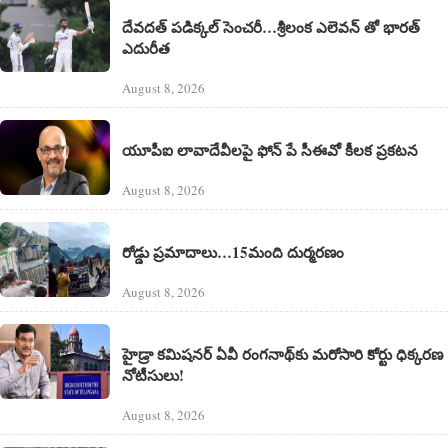
దేవదత్ పడిక్కల్‌ సెంచరీ…శ్రీలంక ఎలెవన్ తో భారత్
ఎదురీత
August 8, 2026
యూపీఐ లావాదేవీలపై ఫోన్ పే సీఈవో కీలక ప్రకటన
August 8, 2026
రోడ్డు ప్రమాదాలు…15మంది దుర్మరణం
August 8, 2026
హైడ్రా కమిషనర్ ఏవీ రంగనాథ్‌కు మరోసారి కోర్టు ధిక్కరణ
నోటీసులు!
August 8, 2026