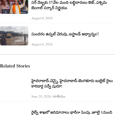
సర్ దెబ్బకు 57వేల మంది లబ్ధిదారులు ఔట్..పశ్చిమ
బెంగాల్ సర్కార్ నిర్ణయం
August 8, 2026
సుందరం ఉప్పల్ చెరువు..బస్టాండ్ అధ్వాన్నం!!
August 8, 2026
Related Stories
హైదరాబాద్-చెన్నై, హైదరాబాద్-బెంగళూరు బుల్లెట్ రైలు
కారిడార్ల సర్వే షురూ!
June 29, 2026 | జాతీయం
రైల్వే శాఖలో జరిమానాలు భారీగా పెంపు..జూలై 1నుంచి