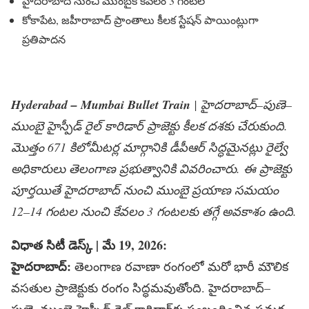
హైదరాబాద్‌ నుంచి ముంబైకి కేవలం 3 గంటలే
కోకాపేట, జహీరాబాద్‌ ప్రాంతాలు కీలక స్టేషన్‌ పాయింట్లుగా
ప్రతిపాదన
Hyderabad – Mumbai Bullet Train
| హైదరాబాద్‌–పుణె–
ముంబై హైస్పీడ్‌ రైల్‌ కారిడార్‌ ప్రాజెక్టు కీలక దశకు చేరుకుంది.
మొత్తం 671 కిలోమీటర్ల మార్గానికి డీపీఆర్‌ సిద్ధమైనట్లు రైల్వే
అధికారులు తెలంగాణ ప్రభుత్వానికి వివరించారు. ఈ ప్రాజెక్టు
పూర్తయితే హైదరాబాద్‌ నుంచి ముంబై ప్రయాణ సమయం
12–14 గంటల నుంచి కేవలం 3 గంటలకు తగ్గే అవకాశం ఉంది.
విధాత
సిటీ డెస్క్​
| మే 19, 2026:
హైదరాబాద్‌
:
తెలంగాణ రవాణా రంగంలో మరో భారీ మౌలిక
వసతుల ప్రాజెక్టుకు రంగం సిద్ధమవుతోంది. హైదరాబాద్‌–
పుణె–ముంబై హైస్పీడ్‌ రైల్‌ కారిడార్‌కు సంబంధించిన సమగ్ర