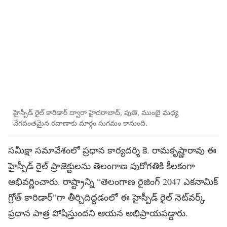
హైస్పీడ్‌ రైల్‌ కారిడార్‌ ద్వారా హైదరాబాద్‌, పుణె, ముంబై మధ్య
వేగవంతమైన రవాణాకు మార్గం సుగమం కానుంది.
సమీక్షా సమావేశంలో ప్రధాన కార్యదర్శి కె. రామకృష్ణారావు ఈ
హైస్పీడ్‌ రైల్‌ ప్రాజెక్టులను తెలంగాణ పురోగతికి కీలకంగా
అభివర్ణించారు. రాష్ట్రాన్ని “తెలంగాణ రైజింగ్‌ 2047 ఎకనామిక్‌
గ్రోత్‌ కారిడార్‌”గా తీర్చిదిద్దడంలో ఈ హైస్పీడ్​ రైల్‌ నెట్‌వర్క్‌
ప్రధాన పాత్ర పోషిస్తుందని ఆయన అభిప్రాయపడ్డారు.