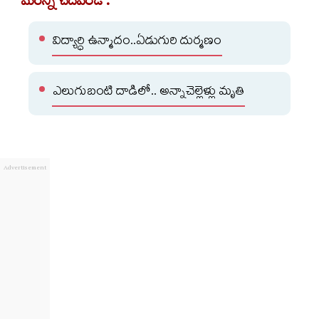
మరిన్ని చదవండి :
విద్యార్ధి ఉన్మాదం..ఏడుగురి దుర్మణం
ఎలుగుబంటి దాడిలో.. అన్నాచెల్లెళ్లు మృతి