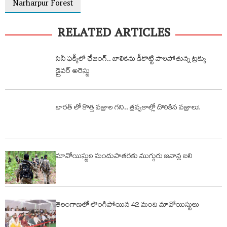
Narharpur Forest
RELATED ARTICLES
సినీ ఫక్కీలో ఛేజింగ్.. బాలికను ఢీకొట్టి పారిపోతున్న ట్రక్కు
డ్రైవర్ అరెస్టు
భారత్ లో కొత్త వజ్రాల గని.. త్రవ్వకాల్లో దొరికిన వజ్రాలు!
మావోయిస్టుల మందుపాతరకు ముగ్గురు జవాన్ల బలి
తెలంగాణలో లొంగిపోయిన 42 మంది మావోయిస్టులు