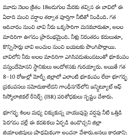
మూడు నెలల క్రితం 18అడుగుల మేరకు తవ్విన ఈ బావిలో ఈ
ఏడాది మంచి వర్షాల తర్వాత పూర్తిగా నీటితో నిండింది. గ‌త
ఆదివారం నుంచి బావి నీరు ఒక్కసారిగా మసకబారుతూ, అలల
మాదిరిగా ఊగడం ప్రారంభమైంది. నీళ్లు నిరంతరం కదులుతూ,
కొన్నిసార్లు బావి అంచుల నుంచి బయటకు పొంగిపొర్లాయి.
బావిలోని నీరు అలల మాదిరిగా ఎగిసిపడుతుండటంతో భూకంపం
వస్తుందేమోనని స్థానికులు ఆందోళనకు గురయ్యారు. అయితే గత
8–10 రోజుల్లో మోర్బీ జిల్లాలో ఎలాంటి భూకంపం లేదా భూగర్భ
ప్రకంపనలు నమోదుకాలేదని గాంధీనగర్‌లోని ఇన్స్టిట్యూట్ ఆఫ్
సిస్మోలాజికల్ రీసెర్చ్ (ISR) పరిశోధకులు స్పష్టం చేశారు.
భూగర్భ శిలల మధ్య చిక్కుకున్న వాయువుపై వర్షపు నీటి ఒత్తిడి
పెరగడం వల్లే ఈ కదలికలు ఏర్పడి ఉండొచ్చని జిల్లా
జియాలజిస్టులు ప్రాథమికంగా అంచనా వేశారు.అసలు కారణాన్ని