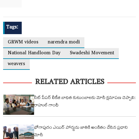
Tags:
GRWM videos
narendra modi
National Handloom Day
Swadeshi Movement
weavers
RELATED ARTICLES
నీట్ పేపర్ లీకేజి బాధిత కుటుంబాలకు మోదీ క్షమాపణ చెప్పాలి:
రాహుల్ గాంధీ
భోగాపురం ఎయిర్ పోర్టును జాతికి అంకితం చేసిన ప్రధాని
మోదీ