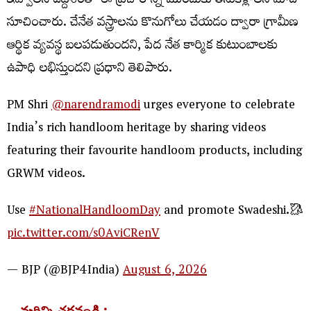
ఇవ్వాలనే ఉద్దేశంతో ఈ ప్రచారాన్ని ముందుకు తీసుకెళ్లాలని మోదీ
సూచించారు. చేనేత వస్త్రాలను కొనుగోలు చేయడం ద్వారా గ్రామీణ
ఆర్థిక వ్యవస్థ బలపడుతుందని, పేద నేత కార్మిక కుటుంబాలకు
ఉపాధి లభిస్తుందని ప్రధాని తెలిపారు.
PM Shri
@narendramodi
urges everyone to celebrate
India’s rich handloom heritage by sharing videos
featuring their favourite handloom products, including
GRWM videos.
Use
#NationalHandloomDay
and promote Swadeshi.🥻
pic.twitter.com/s0AviCRenV
— BJP (@BJP4India)
August 6, 2026