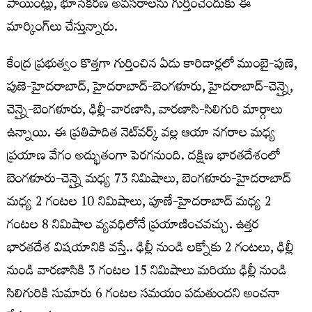
పాయింట్లు, భూసేకరణ అవసరాలను గుర్తించేందుకు ఈ
మార్కింగ్‌లు చేస్తున్నారు.
కేంద్ర ప్రభుత్వం కొత్తగా గుర్తించిన ఏడు కారిడార్లలో ముంబై-పుణె,
పుణె-హైదరాబాద్, హైదరాబాద్-బెంగళూరు, హైదరాబాద్-చెన్నై,
చెన్నై-బెంగళూరు, ఢిల్లీ-వారణాసి, వారణాసి-సిలిగురి మార్గాలు
ఉన్నాయి. ఈ ప్రతిపాదిత నెట్‌వర్క్ వల్ల ఆయా నగరాల మధ్య
ప్రయాణ వేగం అద్భుతంగా పెరగనుంది. దక్షిణ భారతదేశంలో
బెంగళూరు-చెన్నై మధ్య 73 నిమిషాలు, బెంగళూరు-హైదరాబాద్
మధ్య 2 గంటల 10 నిమిషాలు, పూణే-హైదరాబాద్ మధ్య 2
గంటల 8 నిమిషాల వ్యవధిలోనే ప్రయాణించవచ్చు. ఉత్తర
భారతదేశ విషయానికి వస్తే.. ఢిల్లీ నుండి లక్నోకు 2 గంటలు, ఢిల్లీ
నుండి వారణాసికి 3 గంటల 15 నిమిషాలు మరియు ఢిల్లీ నుండి
సిలిగురికి సుమారు 6 గంటల సమయం పడుతుందని అంచనా