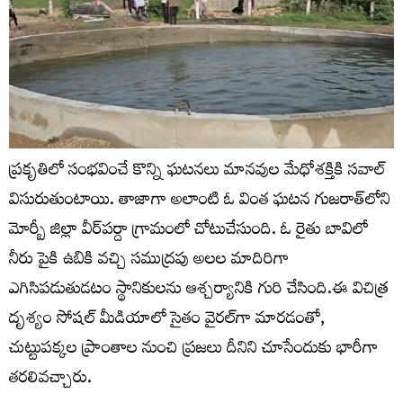
ప్రకృతిలో సంభవించే కొన్ని ఘటనలు మానవుల మేధోశక్తికి సవాల్
విసురుతుంటాయి. తాజాగా అలాంటి ఓ వింత ఘటన గుజరాత్‌లోని
మోర్బీ జిల్లా వీర్‌పర్దా గ్రామంలో చోటుచేసుంది. ఓ రైతు బావిలో
నీరు పైకి ఉబికి వచ్చి సముద్రపు అలల మాదిరిగా
ఎగిసిపడుతుడటం స్థానికులను ఆశ్చర్యానికి గురి చేసింది.ఈ విచిత్ర
దృశ్యం సోషల్ మీడియాలో సైతం వైరల్‌గా మారడంతో,
చుట్టుపక్కల ప్రాంతాల నుంచి ప్రజలు దీనిని చూసేందుకు భారీగా
తరలివచ్చారు.