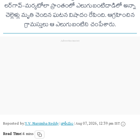
లర్‌గావ్-మర్కటోలా ప్రాంతంలో ఎలుగుబంటిదాడిలో అన్నా
చెల్లెళ్లు మృతి చెందిన ఘటన విషాదం రేపింది. ఆగ్రహించిన
గ్రామస్తులు ఆ ఎలుగుబంటిని చంపేశారు.
Reported by:
Y.V. Narsimha Reddy
|
జాతీయం
|
Aug 07, 2026, 12:39 pm IST
Read Time:
4 mins