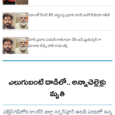
యాంటీ పేపర్ లీక్ చట్టంపై ప్రధాని మోదీ మరో వీడియో రిలీజ్
మోదీ ప్రధాని పదవికి రాజీనామా చేసి ఇన్ ఫ్లుయెన్సర్ గా
మారాలి: దీప్కే హాట్ కామెంట్స్
ఎలుగుబంటి దాడిలో.. అన్నాచెల్లెళ్లు
మృతి
ఛత్తీస్‌గఢ్‌లోని కాంకేర్ జిల్లా నర్హర్‌పూర్ అటవీ పరిధిలో ఉన్న