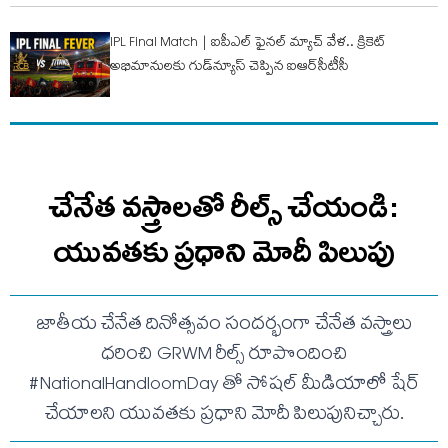
IPL Final Match | ఐపీఎల్ ఫైనల్ మ్యాచ్ వేళ.. క్రికెట్
అభిమానులకు గుడ్‌న్యూస్ చెప్పిన ఐఆర్‌సీటీసీ
చేనేత వస్త్రాలతో రీల్స్ చేయండి:
యువతకు ప్రధాని మోదీ పిలుపు
జాతీయ చేనేత దినోత్సవం సందర్భంగా చేనేత వస్త్రాలు
ధరించి GRWM రీల్స్ రూపొందించి
#NationalHandloomDay తో సోషల్ మీడియాలో షేర్
చేయాలని యువతకు ప్రధాని మోదీ పిలుపునిచ్చారు.