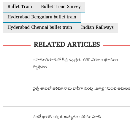
Bullet Train
Bullet Train Survey
Hyderabad Bengaluru bullet train
Hyderabad Chennai bullet train
Indian Railways
RELATED ARTICLES
బహదూర్‌గూడలో తీవ్ర ఉద్రిక్తత.. 650 ఎకరాల భూముల
స్వాధీనం!
రైల్వే శాఖలో జరిమానాలు భారీగా పెంపు..జూలై 1నుంచి అమలు!
వందే భారత్ జర్నీ ఓ అద్బుతం : సోనూ సూద్