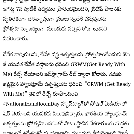
వైవిధ్యాన్ని ప్రాచుర్యంలోకి తెద్దాం” అని విజ్ఞప్తి చేశారు.1905
ఆగస్టు 7న స్వదేశీ ఉద్యమం ప్రారంభమైందని, బ్రిటిష్ పాలనకు
వ్యతిరేకంగా దేశవ్యాప్తంగా ప్రజలు స్వదేశీ వస్తువులను
ప్రోత్సహిస్తూ ఐక్యంగా ముందుకు వచ్చిన రోజు ఇదేనని
వివరించారు.
చేనేత కార్మికులను, చేనేత వస్త్ర ఉత్పత్తులను ప్రోత్సహించేందుకు జెన్
జీ యువత చేనేత వస్త్రాలను ధరించి GRWM(Get Ready With
Me) రీల్స్ చేయాలని ఇన్‌స్టాగ్రామ్ రీల్‌ ద్వారా కోరారు. తమకు
ఇష్టమైన హ్యాండ్లూమ్ ఉత్పత్తులను ధరించి “GRWM (Get Ready
With Me)” శైలిలో రీల్స్ రూపొందించి
#NationalHandloomDay హ్యాష్‌ట్యాగ్‌తో సోషల్ మీడియాలో
షేర్ చేయాలని యువతకు పిలుపునిచ్చారు. భారతీయ హ్యాండ్లూమ్
ఉత్పత్తులను ప్రోత్సహించడంతో పాటు స్థానిక నేతకారులకు మద్దతు