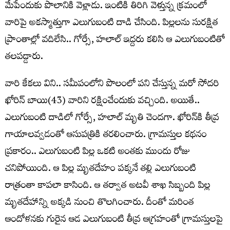
మేపేందుకు పొలానికి వెళ్లాడు. ఇంటికి తిరిగి వెళ్తున్న క్రమంలో
వారిపై అకస్మాత్తుగా ఎలుగుబంటి దాడి చేసింది. పిల్లలను సురక్షిత
ప్రాంతాల్లో వదిలేసి.. గోర్సే, హలాల్ ఇద్దరు కలిసి ఆ ఎలుగుబంటితో
తలపడ్డారు.
వారి కేకలు విని.. సమీపంలోని పొలంలో పని చేస్తున్న మరో సోదరి
ఖోరిన్ బాయి(43) వారిని రక్షించేందుకు వచ్చింది. అయితే..
ఎలుగుబంటి దాడిలో గోర్సే, హలాల్ మృతి చెందగా. ఖోరిన్‌కి తీవ్ర
గాయాలవ్వడంతో ఆసుపత్రికి తరలించారు. గ్రామస్తుల కథనం
ప్రకారం.. ఎలుగుబంటి పిల్ల ఒకటి అంతకు ముందు రోజు
చనిపోయింది. ఆ పిల్ల మృతదేహం పక్కనే తల్లి ఎలుగుబంటి
రాత్రంతా కాపలా కాసింది. ఆ తర్వాత అటవీ శాఖ సిబ్బంది పిల్ల
మృతదేహాన్ని అక్కడి నుంచి తొలగించారు. దీంతో మరింత
ఆందోళనకు గురైన ఆడ ఎలుగుబంటి తీవ్ర ఆగ్రహంతో గ్రామస్తులపై