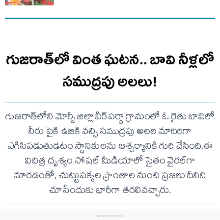
గుజరాత్‌లో వింత ఘటన.. బావి నీళ్లలో
సముద్రపు అలలు!
గుజరాత్‌లోని మోర్బీ జిల్లా వీర్‌పర్దా గ్రామంలో ఓ రైతు బావిలో
నీరు పైకి ఉబికి వచ్చి సముద్రపు అలల మాదిరిగా
ఎగిసిపడుతుడటం స్థానికులను ఆశ్చర్యానికి గురి చేసింది.ఈ
విచిత్ర దృశ్యం సోషల్ మీడియాలో సైతం వైరల్‌గా
మారడంతో, చుట్టుపక్కల ప్రాంతాల నుంచి ప్రజలు దీనిని
చూసేందుకు భారీగా తరలివచ్చారు.