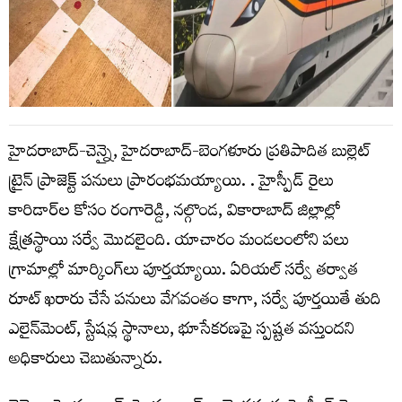
హైదరాబాద్-చెన్నై, హైదరాబాద్-బెంగళూరు ప్రతిపాదిత బుల్లెట్
ట్రైన్‌ ప్రాజెక్ట్‌ పనులు ప్రారంభమయ్యాయి. . హైస్పీడ్‌ రైలు
కారిడార్‌ల కోసం రంగారెడ్డి, నల్గొండ, వికారాబాద్ జిల్లాల్లో
క్షేత్రస్థాయి సర్వే మొదలైంది. యాచారం మండలంలోని పలు
గ్రామాల్లో మార్కింగ్‌లు పూర్తయ్యాయి. ఏరియల్ సర్వే తర్వాత
రూట్ ఖరారు చేసే పనులు వేగవంతం కాగా, సర్వే పూర్తయితే తుది
ఎలైన్‌మెంట్, స్టేషన్ల స్థానాలు, భూసేకరణపై స్పష్టత వస్తుందని
అధికారులు చెబుతున్నారు.