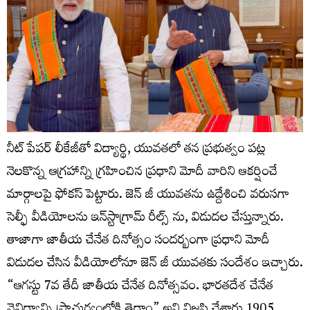
నీట్ పేపర్ లీకేజీతో విద్యార్థి, యువతలో తన ప్రభుత్వం పట్ల
నెలకొన్న ఆగ్రహాన్ని గ్రహించిన ప్రధాని మోదీ వారిని ఆకర్షించే
మార్గాలపై ఫోకస్ పెట్టారు. జెన్ జీ యువతను ఉద్దేశించి వరుసగా
సెల్ఫీ వీడియోలను ఇన్‌స్టాగ్రామ్ రీల్స్ ను, విడుదల చేస్తున్నారు.
తాజాగా జాతీయ చేనేత దినోత్సం సందర్బంగా ప్రధాని మోదీ
విడుదల చేసిన వీడియోలోనూ జెన్ జీ యువతకు సందేశం ఇచ్చారు.
“ఆగస్టు 7వ తేదీ జాతీయ చేనేత దినోత్సవం. భారతదేశ చేనేత