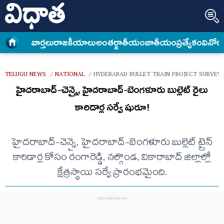
వార్త‌లు
రాజకీయాలు
అంత‌ర్జాతీయం
జాతీయం
ప్రత్యేకం
వినోద
TELUGU NEWS
NATIONAL
HYDERABAD BULLET TRAIN PROJECT SURVEY 
/
/
హైదరాబాద్-చెన్నై, హైదరాబాద్-బెంగళూరు బుల్లెట్ రైలు
కారిడార్ల సర్వే షురూ!
హైదరాబాద్-చెన్నై, హైదరాబాద్-బెంగళూరు బుల్లెట్ ట్రైన్
కారిడార్ల కోసం రంగారెడ్డి, నల్గొండ, వికారాబాద్ జిల్లాల్లో
క్షేత్రస్థాయి సర్వే ప్రారంభమైంది.