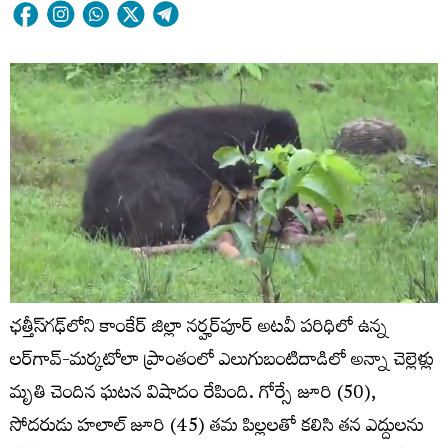
ఛత్తీస్‌గఢ్‌లోని కాంకేర్ జిల్లా నర్హర్‌పూర్ అటవీ పరిధిలో ఉన్న
లర్‌గావ్-మర్కటోలా ప్రాంతంలో ఎలుగుబంటిదాడిలో అన్నా చెల్లెళ్లు
మృతి చెందిన ఘటన విషాదం రేపింది. గోర్సే జూరి (50),
సోదరుడు హలాల్ జూరి (45) తమ పిల్లలతో కలిసి తన ఎద్దులను