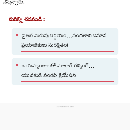
వేస్తున్నారు.
మరిన్ని చదవండి :
పైలట్ మెరుపు నిర్ణయం…వందలాది విమాన
ప్రయాణికులు సురక్షితం!
అయస్కాంతాలతో మోటార్ రన్నింగ్…
యువకుడి వండర్ క్రియేషన్