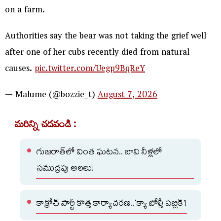
on a farm.
Authorities say the bear was not taking the grief well
after one of her cubs recently died from natural
causes.
pic.twitter.com/Uegp9BqReY
— Malume (@bozzie_t)
August 7, 2026
మరిన్ని చదవండి :
గుజరాత్‌లో వింత ఘటన.. బావి నీళ్లలో
సముద్రపు అలలు!
కాక్రోచ్ పార్టీ కొత్త కార్యాచరణ..‘క్యా బోల్తీ పబ్లిక్’!