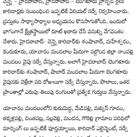
చెన్నై – హైదరాబాద్, హైదరాబాద్ – బెంగళూరు హైస్పీడ్ రైలు
కారిడార్లకు సంబంధించి ఇప్పటికే ఏరియల్ సర్వే నిర్వహించారు.
ప్రస్తుతం సాధ్యాసాధ్యాల అధ్యయనం కొనసాగుతోంది. ఇందులో
భాగంగానే క్షేత్రస్థాయిలో రూట్‌ ఖరారు చేసే పనుల్ని వేగవంతం
చేశారు. హైదరాబాద్- చెన్నై కారిడార్‌కు శంషాబాద్, మహేశ్వరం,
కందుకూరు, యాచారం మండలాల మీదుగా నల్గొండ జిల్లా నాంపల్లి
మండలం వైపు సర్వే చేస్తున్నారు. అలాగే హైదరాబాద్-బెంగళూరు
కారిడార్‌కు శంషాబాద్, షాబాద్‌ మండలాల మీదుగా బెంగళూరు
వైపునకు వెళ్లేలా పది రోజులుగా సర్వే చేస్తున్నారు. పొలాలు, ఇతర
ప్రాంతాల్లో ఎరుపు-తెలుపు రంగులతో ప్రత్యేక గుర్తులు వేస్తున్నారు.
యాచారం మండలంలోని కురుమిద్ద, మేడిపల్లి, మల్కిస్ గూడం,
తక్కళ్లపల్లి, చింతపట్ల, నల్లవెల్లి, మందన, గౌరెల్లి గ్రామాల పరిధిలో
మార్కింగ్ లు ఇప్పటికే పూర్తయ్యాయి. కారిడార్ ఎలైన్మెంట్, సర్వే