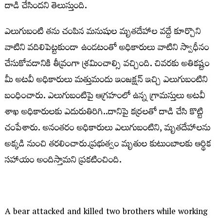
దాడి చేసిందని తెలుస్తుంది.
ఎలుగుబంటి తను చంపిన మనుషుల మృతదేహాల వద్దే కూర్చొని
వాటిని వదిలిపెట్టకుండా ఉండటంతో అధికారులు వాటిని స్వాధీనం
చేసుకోవడానికి తీవ్రంగా శ్రమించాల్సి వచ్చింది. చివరకు అతికష్టం
మీ అటవీ అధికారులు మత్తుమందు ఇంజక్షన్ ఇచ్చి ఎలుగుబంటిని
బంధించారు. ఎలుగుబంటిపై ఆగ్రహంలో ఉన్న గ్రామస్తులు అటవీ
శాఖ అధికారులకు ఎదురుతిరిగి..దానిపై కర్రలతో దాడి చేసి కొట్టి
చంపేశారు. అనంతరం అధికారులు ఎలుగుబంటిని, మృతదేహాలను
అక్కడి నుంచి తరలించారు.ప్రభుత్వం మృతుల కుటుంబాలకు ఆర్థిక
సహాయం అందిస్తామని ప్రకటించింది.
A bear attacked and killed two brothers while working