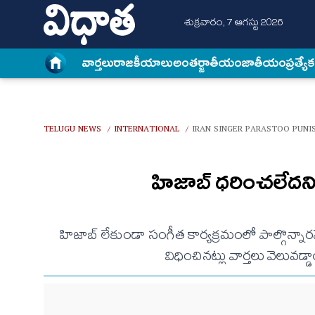
శుక్రవారం, 7 ఆగస్టు 2026
వార్త‌లు
రాజకీయాలు
అంత‌ర్జాతీయం
జాతీయం
ప్రత్యే
TELUGU NEWS
INTERNATIONAL
IRAN SINGER PARASTOO PUNI
/
/
హిజాబ్ ధరించలేదని గ
హిజాబ్ లేకుండా సంగీత కార్యక్రమంలో పాల్గొన్నా
విధించినట్లు వార్తలు వెలువడ్