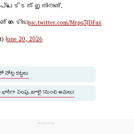
പ്പെട്ടത് ഇതിനാണ്.
് കെട്ടോ
pic.twitter.com/Mrpq3JDFax
t)
June 20, 2026
ో నోట్ల కట్టలు
ు భారీగా పెంపు..జూలై 1నుంచి అమలు!