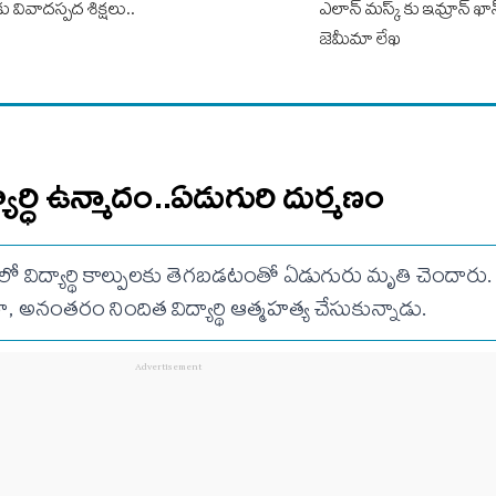
లకు వివాదస్పద శిక్షలు..
ఎలాన్ మస్క్ కు ఇమ్రాన్ ఖా
జెమీమా లేఖ
్యార్ధి ఉన్మాదం..ఏడుగురి దుర్మణం
ో విద్యార్థి కాల్పులకు తెగబడటంతో ఏడుగురు మృతి చెందారు.
అనంతరం నిందిత విద్యార్థి ఆత్మహత్య చేసుకున్నాడు.