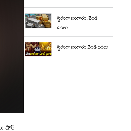
స్థిరంగా బంగారం, వెండి
ధరలు
స్థిరంగా బంగారం,వెండి ధరలు
లు షాక్