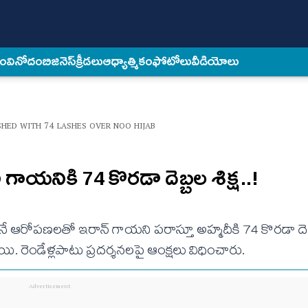
కం
వినోదం
బిజినెస్
క్రీడలు
ఆధ్యాత్మికం
ఫోటోలు
వీడియోలు
SHED WITH 74 LASHES OVER NOO HIJAB
ాయని‌కి 74 కొరడా దెబ్బల శిక్ష..!
రనే ఆరోపణలతో ఇరాన్ గాయని పరాస్తూ అహ్మదీకి 74 కొరడా దెబ్
డాయి. రెండేళ్లపాటు ప్రదర్శనలపై ఆంక్షలు విధించారు.