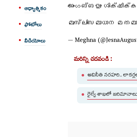
അംഗങ്ങളും ശിക്ഷിക്ക
ఆధ్యాత్మికం
മുസ്ലിംസമാധാന മതമാണ
ఫోటోలు
— Meghna (@JesnaAugus
వీడియోలు
మరిన్ని చదవండి :
అవినీతి నరహరి.. లాకర్లల
రైల్వే శాఖలో జరిమానాల