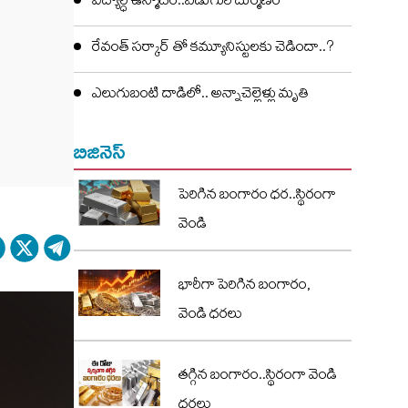
విద్యార్ధి ఉన్మాదం..ఏడుగురి దుర్మణం
రేవంత్ సర్కార్ తో కమ్యూనిస్టులకు చెడిందా..?
ఎలుగుబంటి దాడిలో.. అన్నాచెల్లెళ్లు మృతి
బిజినెస్
పెరిగిన బంగారం ధర..స్థిరంగా
వెండి
భారీగా పెరిగిన బంగారం,
వెండి ధరలు
తగ్గిన బంగారం..స్థిరంగా వెండి
ధరలు