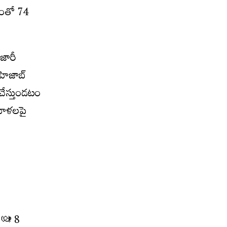
రణంతో 74
జారీ
 హిజాబ్
చేస్తుండటం
మహిళలపై
ും 8