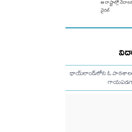
ఆ రాష్ట్రాల్లో నేరా
వైరల్
విద
థాయ్‌లాండ్‌లోని ఓ పాఠశాలల
గాయపడగా, 