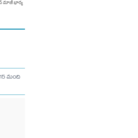
న్ మాజీ భార్య
 15 మంది