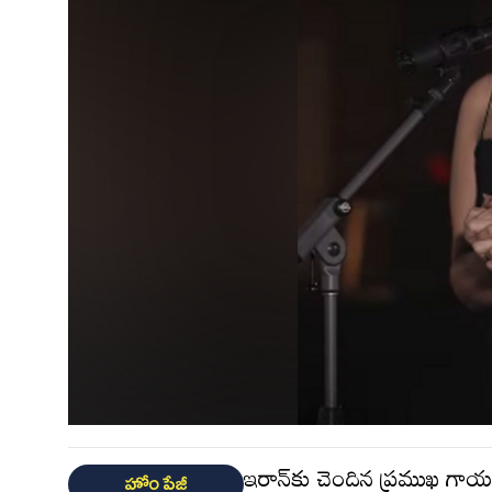
ఇరాన్‌కు చెందిన ప్రముఖ గాయన
హోం పేజీ