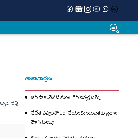
తాజావార్తలు
బిగ్ షాక్..రేపటి నుంచి గిగ్ వర్కర్ల సమ్మె
బల శిక్ష
చేనేత వస్త్రాలతో రీల్స్ చేయండి: యువతకు ప్రధాని
మోదీ పిలుపు