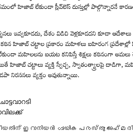
ంలో హిజాబ్ లేకుండా స్లీవ్‌లెస్ దుస్తుల్లో పాల్గొన్నారనే కా
దర్శనలు ఇవ్వకూడదు, దేశం విడిచి వెళ్లకూడదని కూడా ఆదేశాలు 
న కఠిన హిజాబ్ చట్టాల ప్రకారం మహిళలు బహిరంగ ప్రదేశాల్లో
లేకుండా మహిలలను బయట కనిపిస్తే శిక్షలు కఠినంగా అమలు 
 హిజాబ్ చట్టాలు వ్యక్తి స్వేచ్చ, స్వాతంత్య్రాలపై దాడిగా, 
పా నిరసనలు వ్యక్తం అవుతున్నాయి.
ാട്ടവാറടി
വിലക്ക്
ാടിയതിന് ഇറാനിയൻ ഗായിക പരസ്തൂ അഹ്മദിയ