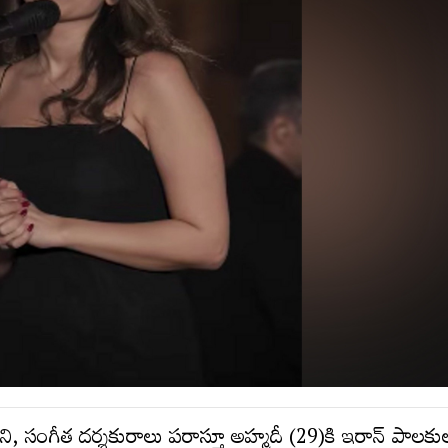
ి, సంగీత దర్శకురాలు పరాస్తూ అహ్మదీ (29)కి ఇరాన్ పాలకు