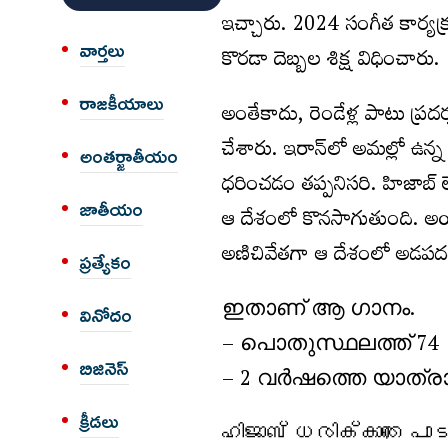
ఇచ్చారు. 2024 సంగీత కార్యక్రమ
వార్త‌లు
కొరడా దెబ్బల శిక్ష విధించారు.
రాజకీయాలు
అంతేకాదు, రెండేళ్ల పాటు ప్ర
చేశారు. ఇరాన్‌లో అమల్లో ఉన్
అంత‌ర్జాతీయం
ధరించడం తప్పనిసరి. హిజాబ్ 
జాతీయం
ఆ దేశంలో కొనసాగుతుంది. అయితే
అణిచివేతగా ఆ దేశంలో అడపదడ
ప్రత్యేకం
ഇതാണ് ആ ഗാനം.
వినోదం
– പൊതുസ്ഥലത്ത് 74 ച
బిజినెస్
– 2 വർഷത്തെ യാത്രാ
క్రీడలు
ഹിജാബ് ധരിക്കാതെ പ