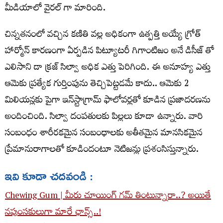
మీడియాలో వైరల్ గా మారింది.
చిన్నతనంలో వచ్చిన కణితి వల్ల అధికంగా ఉత్పత్తి అయ్యే గ్రోత్
హార్మోన్ కారణంగా ఏర్పడిన పిట్యూటరీ గిగాంటిజం అనే డిసీజ్ తో
ఎలిసాని డా క్రజ్ సిల్వా అధిక ఎత్తు పెరిగింది. ఈ అనూహ్య ఎత్తు
ఆమెకు ప్రత్యేక గుర్తింపును తెచ్చిపెట్టడమే కాదు.. ఆమెకు 2
మిలియన్లకు పైగా ఇన్‌స్టాగ్రామ్ ఫాలోవర్లతో కూడిన ప్రజాదరణను
అందించింది. సిల్వా దంపతులకు పిల్లలు కూడా ఉన్నారు. వారి
సంబంధం శారీరకమైన సంబంధాలకు అతీతమైన మానసికమైన
ప్రేమానురాగాలతో కూడిందంటూ నెటిజన్లు ప్రశంసిస్తున్నారు.
ఇవి కూడా చదవండి :
Chewing Gum | మీరు చూయింగ్ గ‌మ్ తింటున్నారా..? అయితే
న‌పుంస‌కులుగా మారే ఛాన్స్‌..!