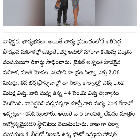
వాళ్లిద్దరు భార్యభర్తలు. అయితే భార్య ప్రపంచంలోనే అతిపెద్ద
పొడవైన మహిళల్లో ఒకరైతే..భర్త ఆమెలో సగంగా కనిపిస్తు వింతైన
దంపతులుగా రికార్డు సాధించారు. బ్రెజిల్ అత్యంత పొడవైన
మహిళ, మాజీ మోడల్ ఎలిసాని డా క్రజ్ సిల్వా ఎత్తు 2.06
మీటర్లు. తన భర్త ఫ్రాన్సినాల్డో డా సిల్వా కార్వాల్హో ఎత్తు 1.62
మీటర్ల ఎత్తు. వారి మధ్య ఉన్న 44 సెం.మీ ఎత్తు వ్యత్యాసం
నెలకొంది. వారిద్దరిని పక్కపక్కగా చూస్తే వారి మధ్య ఎంత తేడానో
అన్నట్లుగా కనిపిస్తుంటారు. అయితే వారి దాంపత్య జీవనం మాత్రం
అన్యోన్యమైనదని స్థానికులు చెబుతుంటారు. తాజాగా సిల్వా
దంపతులు ఓ బీచ్‌లో నిలబడి ఉన్న ఫోటో ఇప్పుడు సోషల్