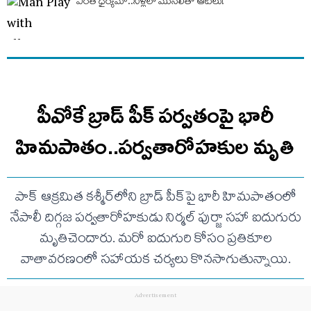
ఎంత ధైర్యమో..నీళ్లలో మొసలితో ఆటలు!
పీవోకే బ్రాడ్ పీక్ పర్వతంపై భారీ
హిమపాతం..పర్వతారోహకుల మృతి
పాక్ ఆక్రమిత కశ్మీర్‌లోని బ్రాడ్ పీక్‌పై భారీ హిమపాతంలో
నేపాలీ దిగ్గజ పర్వతారోహకుడు నిర్మల్ పుర్జా సహా ఐదుగురు
మృతిచెందారు. మరో ఐదుగురి కోసం ప్రతికూల
వాతావరణంలో సహాయక చర్యలు కొనసాగుతున్నాయి.