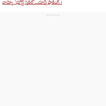
వామ్మో ‘ఘోస్ట్ సైకిల్’…చూస్తే షాకింగ్ !