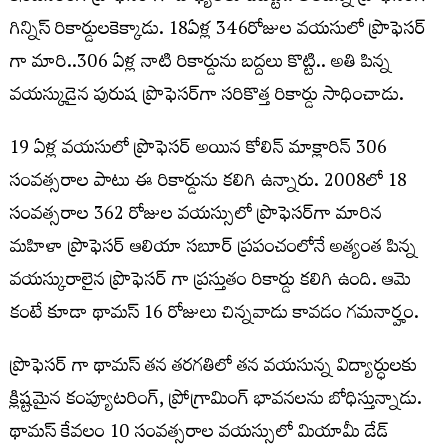
గిన్నిస్‌ రికార్డులకెక్కాడు. 18ఏళ్ల 346రోజుల వయసులో ప్రొఫెసర్
గా మారి..306 ఏళ్ల నాటి రికార్డును బద్దలు కొట్టి.. అతి పిన్న
వయస్కుడైన పురుష ప్రొఫెసర్‌గా సరికొత్త రికార్డు సాధించాడు.
19 ఏళ్ల వయసులో ప్రొఫెసర్ అయిన కోలిన్ మాక్లారిన్ 306
సంవత్సరాల పాటు ఈ రికార్డును కలిగి ఉన్నారు. 2008లో 18
సంవత్సరాల 362 రోజుల వయస్సులో ప్రొఫెసర్‌గా మారిన
మహిళా ప్రొఫెసర్ ఆలియా సబూర్ ప్రపంచంలోనే అత్యంత పిన్న
వయస్కురాలైన ప్రొఫెసర్ గా ప్రస్తుతం రికార్డు కలిగి ఉంది. ఆమె
కంటే కూడా థామస్ 16 రోజులు చిన్నవాడు కావడం గమనార్హం.
ప్రొఫెసర్ గా థామస్ తన తరగతిలో తన వయసున్న విద్యార్ధులకు
క్లిష్టమైన కంప్యూటరింగ్, ప్రోగ్రామింగ్ భావనలను బోధిస్తున్నాడు.
థామస్ కేవలం 10 సంవత్సరాల వయస్సులో మియామీ డేడ్