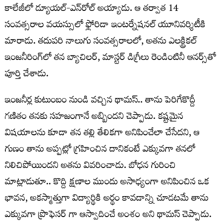
కాలేజీలో డ్యూయల్-ఎన్‌రోల్ అయ్యాడు. ఆ తర్వాత 14
సంవత్సరాల వయస్సులో ఫ్లోరిడా ఇంటర్నేషనల్ యూనివర్శిటీకి
మారాడు. తదుపరి నాలుగు సంవత్సరాలలో, అతను ఎలక్ట్రికల్
ఇంజనీరింగ్‌లో తన బ్యాచిలర్, మాస్టర్ డిగ్రీలు రెండింటినీ ఆనర్స్‌తో
పూర్తి చేశాడు.
ఇంజనీర్ల కుటుంబం నుండి వచ్చిన థామస్.. తాను పెరిగేకొద్దీ
గణితం తనకు సహజంగానే అబ్బిందని చెప్పాడు. కష్టమైన
విషయాలను కూడా తన తల్లి తేలికగా అనిపించేలా చేసేదని, ఆ
గుణం తాను అప్పట్లో గ్రహించిన దానికంటే ఎక్కువగా తనలో
నిలిచిపోయిందని అతను వివరించాడు. బోధన గురించి
మాట్లాడుతూ.. కొద్ది క్షణాల ముందు అసాధ్యంగా అనిపించిన ఒక
భావన, అకస్మాత్తుగా విద్యార్థికి అర్థం కావడాన్ని చూడటమే తాను
ఎక్కువగా ప్రొఫెసర్ గా ఆస్వాదించే అంశం అని థామస్ చెప్పాడు.