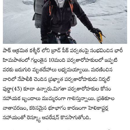
పాక్ ఆక్రమిత కశ్మీర్ లోని బ్రాడ్‌ పీక్‌ పర్వతంపై సంభవించిన భారీ
హిమపాతంలో గల్లంతైన 10మంది పర్వతారోహకులలో ఇప్పటి
వరకు ఐదుగురి మృతదేహాలు లభ్యమయ్యాయి. మరణించిన
వారిలో నేపాలీకి చెందిన ప్రఖ్యాత పర్వతారోహకుడు నిర్మల్‌
పుర్జా(43) కూడా ఉన్నారు.మిగతా పర్వతారోహకుల కోసం
సహాయక బృందాలు ముమ్మరంగా గాలిస్తున్నాయి. ప్రతికూల
వాతావరణం, కఠినమైన భూభాగం కారణంగా హెలికాప్టర్ల
సహాయంతో రెస్క్యూ ఆపరేషన్ కొనసాగుతోంది.