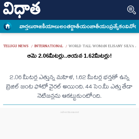
వార్త‌లు
రాజకీయాలు
అంత‌ర్జాతీయం
జాతీయం
ప్రత్యేకం
వినోద
TELUGU NEWS
INTERNATIONAL
WORLD TALL WOMAN ELISANY SILVA A
/
/
ఆమె 2.06మీటర్లు..ఆయన 1.62మీటర్లు!
2.06 మీటర్ల ఎత్తున్న మహిళ, 1.62 మీటర్ల భర్తతో ఉన్న
బ్రెజిల్ జంట ఫోటో వైరల్ అయింది. 44 సెం.మీ ఎత్తు తేడా
నెటిజన్లను ఆకట్టుకుంటోంది.