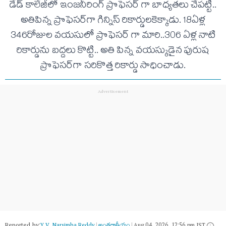
డేడ్ కాలేజీలో ఇంజనీరింగ్ ప్రొఫెసర్ గా బాధ్యతలు చేపట్టి..
అతిపిన్న ప్రొఫెసర్‌గా గిన్నిస్‌ రికార్డులకెక్కాడు. 18ఏళ్ల
346రోజుల వయసులో ప్రొఫెసర్ గా మారి..306 ఏళ్ల నాటి
రికార్డును బద్దలు కొట్టి.. అతి పిన్న వయస్కుడైన పురుష
ప్రొఫెసర్‌గా సరికొత్త రికార్డు సాధించాడు.