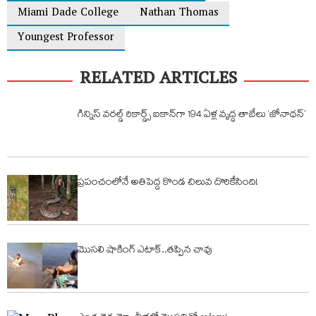
Miami Dade College
Nathan Thomas
Youngest Professor
RELATED ARTICLES
గిన్నిస్ వరల్డ్ రికార్డ్స్ ఐకాన్‌గా 194 ఏళ్ల వృద్ధ తాబేలు ‘జోనాథన్’
ప్రపంచంలోనే అతిపెద్ద కొండ చిలువ దొరికేసింది!
మొసలి షాకింగ్ ఎటాక్..తప్పిన చావు