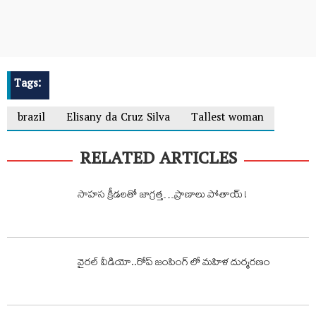
Tags:
brazil
Elisany da Cruz Silva
Tallest woman
RELATED ARTICLES
సాహస క్రీడలతో జాగ్రత్త…ప్రాణాలు పోతాయ్ !
వైరల్ వీడియో..రోప్ జంపింగ్ లో మహిళ దుర్మరణం