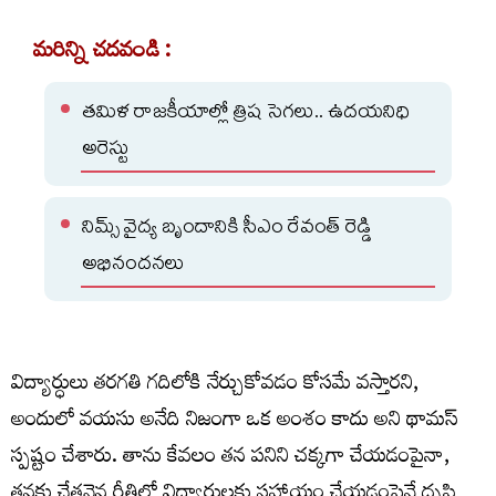
మరిన్ని చదవండి :
తమిళ రాజకీయాల్లో త్రిష సెగలు.. ఉదయనిధి
అరెస్టు
నిమ్స్ వైద్య బృందానికి సీఎం రేవంత్ రెడ్డి
అభినందనలు
విద్యార్ధులు తరగతి గదిలోకి నేర్చుకోవడం కోసమే వస్తారని,
అందులో వయసు అనేది నిజంగా ఒక అంశం కాదు అని థామస్
స్పష్టం చేశారు. తాను కేవలం తన పనిని చక్కగా చేయడంపైనా,
తనకు చేతనైన రీతిలో విద్యార్థులకు సహాయం చేయడంపైనే దృష్టి