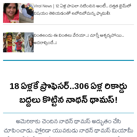
Viral News | 12 ఏళ్ల పాపలా నటించిన ఆంటీ.. దత్తత టైమ్‌లో
విషయం తెలియడంతో లబోదిబోమన్న ఫ్యామిలీ!
వింత‌లందు ఈ వింత‌లు వేరయా..! చూస్తే ఆశ్చ‌ర్య‌పోయి..
అద‌రాల్సిందే..!
18 ఏళ్లకే ప్రొఫెసర్‌..306 ఏళ్ల రికార్డు
బద్దలు కొట్టిన నాథన్ థామస్!
అమెరికాకు చెందిన నాథన్ థామస్ అద్భుతం చేసి
చూపించాడు. ఫ్లోరిడా యువకుడు నాథన్ థామస్ మియామీ