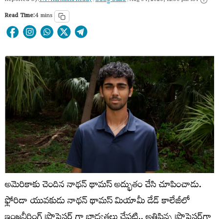
Reported by:
Y.V. Narsimha Reddy
|
అంత‌ర్జాతీయం
|
Aug 04, 2026, 12:56 pm IST
Read Time:
4 mins
అమెరికాకు చెందిన నాథన్ థామస్ అద్భుతం చేసి చూపించాడు.
ఫ్లోరిడా యువకుడు నాథన్ థామస్ మియామీ డేడ్ కాలేజీలో
ఇంజనీరింగ్ ప్రొఫెసర్ గా బాధ్యతలు చేపట్టి.. అతిపిన్న ప్రొఫెసర్‌గా