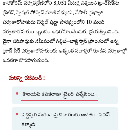
కారకోరమ్‌ పర్వతశ్రేణిలోని 8,051 మీటర్ల ఎత్తయిన బ్రాడ్‌పీక్‌ను
బ్రిటిష్‌ స్పెషల్‌ ఫోర్సెస్‌ మాజీ సభ్యుడు, నేపాలీ ప్రఖ్యాత
పర్వతారోహకుడు నిర్మల్‌ పుర్జా సారథ్యంలోని 10 మంది
పర్వతారోహకుల బృందం అధిరోహించేందుకు ప్రయత్నించింది.
చైనా సరిహద్దుకు సమీపంలో గిల్గిట్‌–బాల్టిస్తాన్‌ ప్రాంతంలో ఉన్న
బ్రాడ్‌ పీక్‌ పర్వతారోహకులకు అత్యంత సవాళ్లతో కూడిన పర్వతాల్లో
ఒకటిగా కొనసాగుతుంది.
మరిన్ని చదవండి :
‘కొరియన్ కనకరాజు’ ట్రైలర్ వచ్చేసింది..!
పెద్దపులి మరణంపై విచారణకు ఆదేశం : పవన్
కల్యాణ్