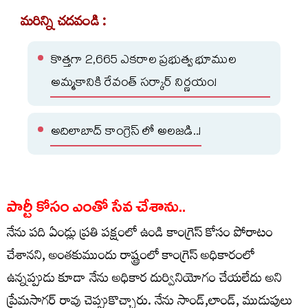
మరిన్ని చదవండి :
కొత్తగా 2,665 ఎకరాల ప్రభుత్వ భూముల
అమ్మకానికి రేవంత్ సర్కార్ నిర్ణయం!
అదిలాబాద్ కాంగ్రెస్ లో అలజడి..!
పార్టీ కోసం ఎంతో సేవ చేశాను..
నేను పది ఏండ్లు ప్రతి పక్షంలో ఉండి కాంగ్రెస్ కోసం పోరాటం
చేశానని, అంతకుముందు రాష్ట్రంలో కాంగ్రెస్ అధికారంలో
ఉన్నప్పుడు కూడా నేను అధికార దుర్వినియోగం చేయలేదు అని
ప్రేమసాగర్ రావు చెప్పుకొచ్చారు. నేను సాండ్,లాండ్, ముడుపులు