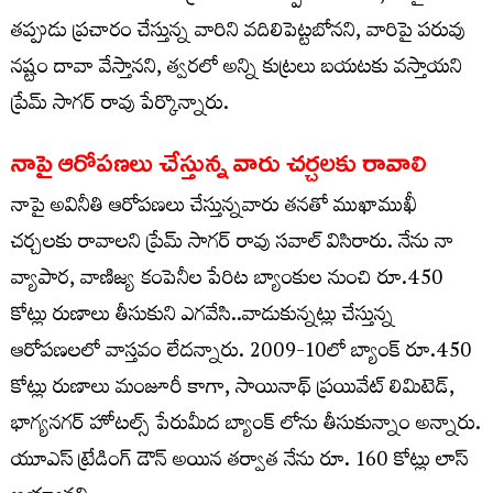
తప్పుడు ప్రచారం చేస్తున్న వారిని వదిలిపెట్టబోనని, వారిపై పరువు
నష్టం దావా వేస్తానని, త్వరలో అన్ని కుట్రలు బయటకు వస్తాయని
ప్రేమ్ సాగర్ రావు పేర్కొన్నారు.
నాపై ఆరోపణలు చేస్తున్న వారు చర్చలకు రావాలి
నాపై అవినీతి ఆరోపణలు చేస్తున్నవారు తనతో ముఖాముఖీ
చర్చలకు రావాలని ప్రేమ్ సాగర్ రావు సవాల్ విసిరారు. నేను నా
వ్యాపార, వాణిజ్య కంపెనీల పేరిట బ్యాంకుల నుంచి రూ.450
కోట్లు రుణాలు తీసుకుని ఎగవేసి..వాడుకున్నట్లు చేస్తున్న
ఆరోపణలలో వాస్తవం లేదన్నారు. 2009-10లో బ్యాంక్ రూ.450
కోట్లు రుణాలు మంజూరీ కాగా, సాయినాథ్ ప్రయివేట్ లిమిటెడ్,
భాగ్యనగర్ హోటల్స్ పేరుమీద బ్యాంక్ లోను తీసుకున్నాం అన్నారు.
యూఎస్ ట్రేడింగ్ డౌన్ అయిన తర్వాత నేను రూ. 160 కోట్లు లాస్