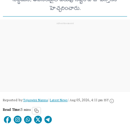
సిద్ధమని, అవసరమైతే పరువు నష్టం దావా వేస్తానని
హెచ్చరించారు.
Reported by:
Tejaswini Nanna
|
Latest News
|
Aug 05, 2026, 4:11 pm IST
Read Time:
5 mins