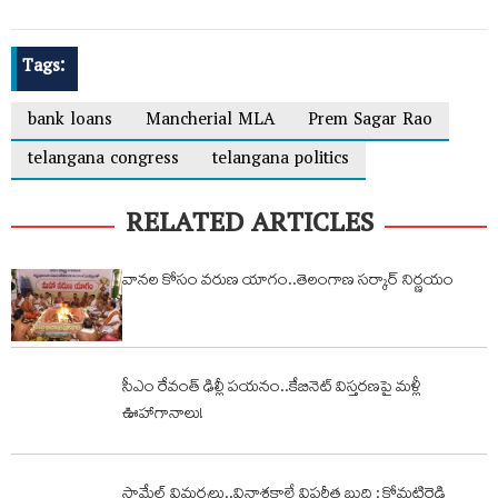
Tags:
bank loans
Mancherial MLA
Prem Sagar Rao
telangana congress
telangana politics
RELATED ARTICLES
వానల కోసం వరుణ యాగం..తెలంగాణ సర్కార్ నిర్ణయం
సీఎం రేవంత్ ఢిల్లీ పయనం..కేబినెట్ విస్తరణపై మళ్లీ
ఊహాగానాలు!
సామేల్ విమర్శలు..వినాశకాలే విపరీత బుద్ది : కోమటిరెడ్డి