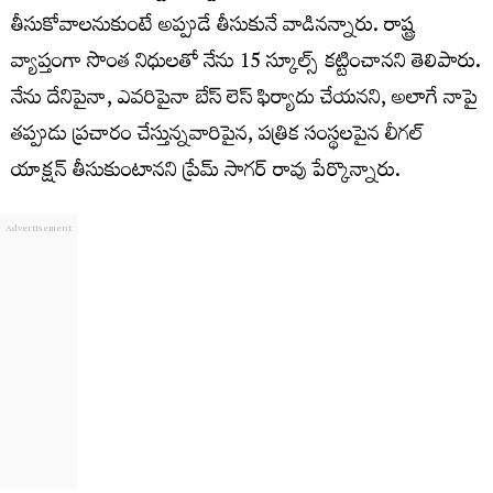
తీసుకోవాలనుకుంటే అప్పుడే తీసుకునే వాడినన్నారు. రాష్ట్ర
వ్యాప్తంగా సొంత నిధులతో నేను 15 స్కూల్స్ కట్టించానని తెలిపారు.
నేను దేనిపైనా, ఎవరిపైనా బేస్ లెస్ ఫిర్యాదు చేయనని, అలాగే నాపై
తప్పుడు ప్రచారం చేస్తున్నవారిపైన, పత్రిక సంస్థలపైన లీగల్
యాక్షన్ తీసుకుంటానని ప్రేమ్ సాగర్ రావు పేర్కొన్నారు.