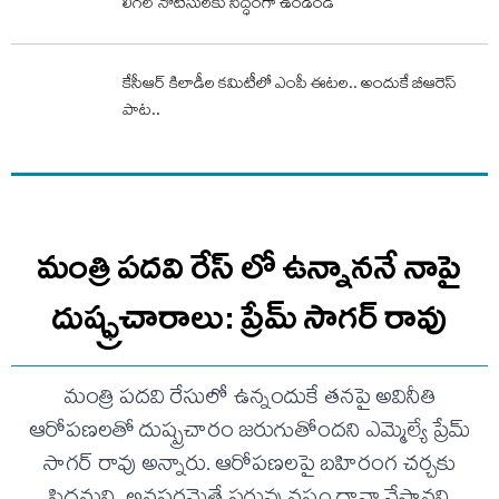
లీగల్ నోటీసులకు సిద్ధంగా ఉండండి
కేసీఆర్‌ కిలాడీల కమిటీలో ఎంపీ ఈటల.. అందుకే బీఆరెస్‌
పాట..
మంత్రి పదవి రేస్ లో ఉన్నాననే నాపై
దుష్ఫ్రచారాలు: ప్రేమ్ సాగర్ రావు
మంత్రి పదవి రేసులో ఉన్నందుకే తనపై అవినీతి
ఆరోపణలతో దుష్ప్రచారం జరుగుతోందని ఎమ్మెల్యే ప్రేమ్
సాగర్ రావు అన్నారు. ఆరోపణలపై బహిరంగ చర్చకు