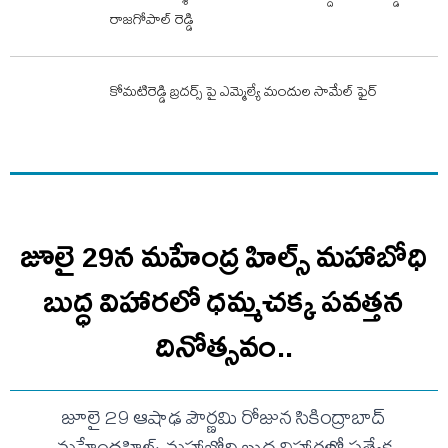
రాజగోపాల్ రెడ్డి
కోమటిరెడ్డి బ్రదర్స్ పై ఎమ్మెల్యే మందుల సామేల్ ఫైర్
జూలై 29న మహేంద్ర హిల్స్‌ మహాబోధి
బుద్ధ విహారలో ధమ్మచక్క పవత్తన
దినోత్సవం..
జూలై 29 ఆషాఢ పౌర్ణమి రోజున సికింద్రాబాద్‌