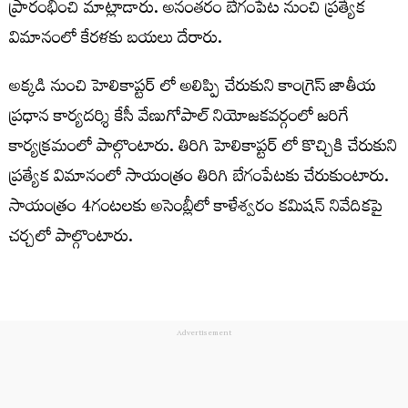
ప్రారంభించి మాట్లాడారు. అనంతరం బేగంపేట నుంచి ప్రత్యేక
విమానంలో కేరళకు బయలు దేరారు.
అక్కడి నుంచి హెలికాప్టర్ లో అలిప్పి చేరుకుని కాంగ్రెస్ జాతీయ
ప్రధాన కార్యదర్శి కేసీ వేణుగోపాల్ నియోజకవర్గంలో జరిగే
కార్యక్రమంలో పాల్గొంటారు. తిరిగి హెలికాప్టర్ లో కొచ్చికి చేరుకుని
ప్రత్యేక విమానంలో సాయంత్రం తిరిగి బేగంపేటకు చేరుకుంటారు.
సాయంత్రం 4గంటలకు అసెంబ్లీలో కాళేశ్వరం కమిషన్ నివేదికపై
చర్చలో పాల్గొంటారు.