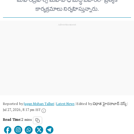
మహేంద్రహిల్స్‌ మహాబోధి బుద్ధ విహారలో ప్రత్యేక
కార్యక్రమాలు నిర్వహిస్తున్నారు.
Reported by:
Edited by:
విధాత హైదరాబాద్ డెస్క్
Jagan Mohan Talluri
|
Latest News
|
|
Jul 27, 2026, 8:17 pm IST
Read Time:
2 mins