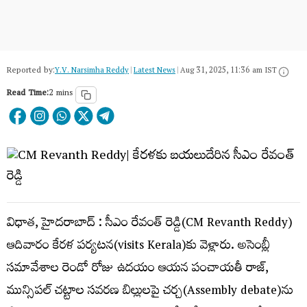
Reported by:
Y.V. Narsimha Reddy
|
Latest News
|
Aug 31, 2025, 11:36 am IST
Read Time:
2 mins
విధాత, హైదరాబాద్ : సీఎం రేవంత్ రెడ్డి(CM Revanth Reddy)
ఆదివారం కేరళ పర్యటన(visits Kerala)కు వెళ్లారు. అసెంబ్లీ
సమావేశాల రెండో రోజు ఉదయం ఆయన పంచాయతీ రాజ్,
మున్సిపల్ చట్టాల సవరణ బిల్లులపై చర్చ(Assembly debate)ను