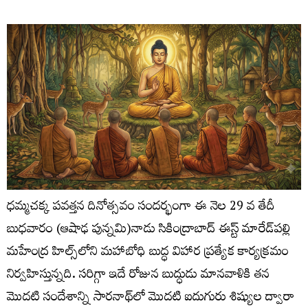
ధమ్మచక్క పవత్తన దినోత్సవం సందర్భంగా ఈ నెల 29 వ తేదీ
బుధవారం (ఆషాఢ పున్నమి)నాడు సికింద్రాబాద్ ఈస్ట్ మారేడ్‌పల్లి
మహేంద్ర హిల్స్‌లోని మహాబోధి బుద్ధ విహార ప్రత్యేక కార్యక్రమం
నిర్వహిస్తున్నది. సరిగ్గా ఇదే రోజున బుద్ధుడు మానవాళికి తన
మొదటి సందేశాన్ని సారనాథ్‌లో మొదటి ఐదుగురు శిష్యుల ద్వారా