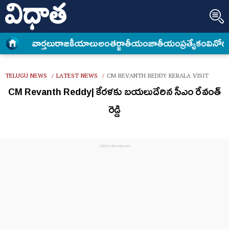
వార్త‌లు
రాజకీయాలు
అంత‌ర్జాతీయం
జాతీయం
ప్రత్యేకం
వినోద
TELUGU NEWS
LATEST NEWS
CM REVANTH REDDY KERALA VISIT
/
/
CM Revanth Reddy| కేరళకు బయలుదేరిన సీఎం రేవంత్
రెడ్డి