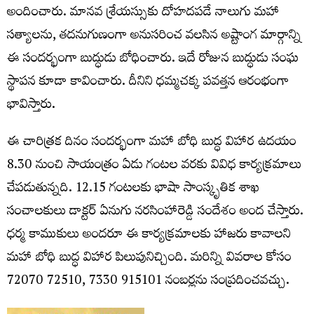
అందించారు. మానవ శ్రేయస్సుకు దోహదపడే నాలుగు మహా
సత్యాలను, తదనుగుణంగా అనుసరించ వలసిన అష్టాంగ మార్గాన్ని
ఈ సందర్భంగా బుద్ధుడు బోధించారు. ఇదే రోజున బుద్ధుడు సంఘ
స్థాపన కూడా కావించారు. దీనిని ధమ్మచక్క పవత్తన ఆరంభంగా
భావిస్తారు.
ఈ చారిత్రక దినం సందర్భంగా మహా బోధి బుద్ధ విహార ఉదయం
8.30 నుంచి సాయంత్రం ఏడు గంటల వరకు వివిధ కార్యక్రమాలు
చేపడుతున్నది. 12.15 గంటలకు భాషా సాంస్కృతిక శాఖ
సంచాలకులు డాక్టర్ ఏనుగు నరసింహారెడ్డి సందేశం అంద చేస్తారు.
ధర్మ కాముకులు అందరూ ఈ కార్యక్రమాలకు హాజరు కావాలని
మహా బోధి బుద్ధ విహార పిలుపునిచ్చింది. ‪‪‪‪మరిన్ని వివరాల కోసం
72070 72510‬‬‬‬, ‪‪‪7330 915101 నంబర్లను సంప్రదించవచ్చు.