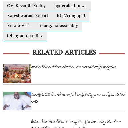
CM Revanth Reddy
hyderabad news
Kaleshwaram Report
KC Venugopal
Kerala Visit
telangana assembly
telangana politics
RELATED ARTICLES
వానల కోసం వరుణ యాగం..తెలంగాణ సర్కార్ నిర్ణయం
మంత్రి పదవి రేస్ లో ఉన్నాననే నాపై దుష్ఫ్రచారాలు: ప్రేమ్ సాగర్
రావు
సీఎం రేవంత్‌కు కేటీఆర్ హెచ్చరిక‌..క్షమాపణ చెప్పండి.. లేదా