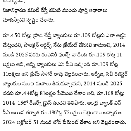
అయ్యానని,
నిజానిర్ధారణ కమిటీ వేస్తే కమిటీ ముందు పూర్తి ఆధారాలు
చూపిస్తానని స్పష్టం చేశారు.
రూ.450 కోట్లు ప్రాడ్ చేస్తే బ్యాంకులు రూ.109 కోట్లకు ఎలా ఆక్షన్
వేస్తుందని, సాంక్షన్ ఆర్డర్స్ నేను క్రేయేట్ చేసినవి కాదుఅని, 2014
నుండి 2025 వరకు కంపెనీకి ఫండ్స్ వాడింది రూ.109 కోట్ల 11
లక్షలు అని, అన్ని బ్యాంకులు ఎన్ పీఏ ఇచ్చింది రూ.109 కోట్ల
11లక్షలు అని ప్రేమ్ సాగర్ రావు వెల్లడించారు. ఆర్బీఐ, సెబీ రిజిస్టర్
బ్యాంకుల నుంచి రుణాలు తీసుకున్నామని, 2014 నుండి 2025
వరకు రూ.44కోట్ల 81లక్షల పేమెంట్ చేశాం అని, రూ.168 కోట్లు
2014-15లో రీజర్వ్ ప్రైస్ ఉందని తెలిపారు. ఆంధ్ర బ్యాంక్ ఎన్
పీఏ అయిన తర్వాత రూ.18కోట్ల 72లక్షలు చెల్లించాం అన్నారుజ
2024 అక్టోబర్ 31 నుండి లోన్ పేమెంట్ చేశాం అని వెల్లడించారు.