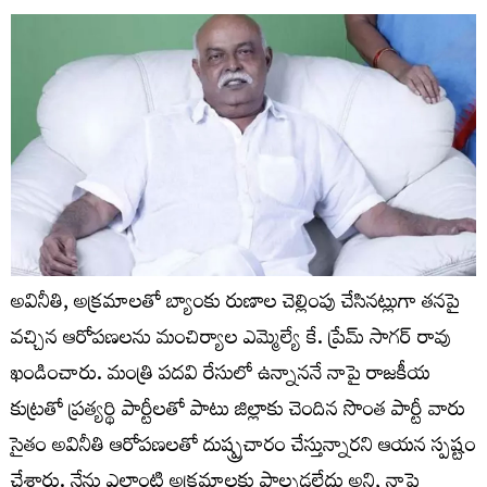
అవినీతి, అక్రమాలతో బ్యాంకు రుణాల చెల్లింపు చేసినట్లుగా తనపై
వచ్చిన ఆరోపణలను మంచిర్యాల ఎమ్మెల్యే కే. ప్రేమ్ సాగర్ రావు
ఖండించారు. మంత్రి పదవి రేసులో ఉన్నాననే నాపై రాజకీయ
కుట్రతో ప్రత్యర్థి పార్టీలతో పాటు జిల్లాకు చెందిన సొంత పార్టీ వారు
సైతం అవినీతి ఆరోపణలతో దుష్ప్రచారం చేస్తున్నారని ఆయన స్పష్టం
చేశారు. నేను ఎలాంటి అక్రమాలకు పాల్పడలేదు అని, నాపై