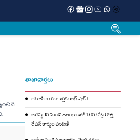
తాజావార్తలు
యూపీఐ యూజర్లకు బిగ్ షాక్ !
మించిన
ి.
ఆగస్టు 15 నుంచి తెలంగాణలో 1.05 కోట్ల కొత్త
రేషన్ కార్డుల పంపిణీ