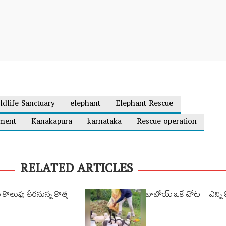
ldlife Sanctuary
elephant
Elephant Rescue
tment
Kanakapura
karnataka
Rescue operation
RELATED ARTICLES
్ కొలువు తీరనున్న కొత్త
బాబోయ్ ఒకే చోట…ఎన్ని కో