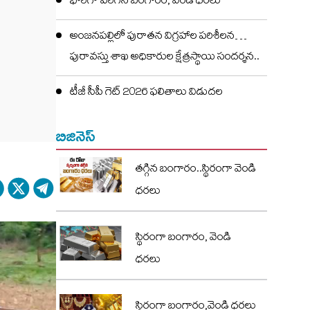
భారీగా పెరిగిన బంగారం, వెండి ధరలు
అంజనపల్లిలో పురాతన విగ్రహాల పరిశీలన…
పురావస్తు శాఖ అధికారుల క్షేత్రస్థాయి సందర్శన..
టీజీ సీపీ గెట్ 2026 ఫలితాలు విడుదల
బిజినెస్
తగ్గిన బంగారం..స్థిరంగా వెండి
ధరలు
స్థిరంగా బంగారం, వెండి
ధరలు
స్థిరంగా బంగారం,వెండి ధరలు