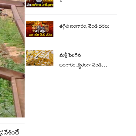
తగ్గిన బంగారం, వెండి ధరలు
మళ్లీ పెరిగిన
బంగారం..స్థిరంగా వెండి
ధరలు
రవేశించే