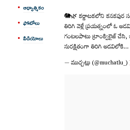
ఆధ్యాత్మికం
🐘🌿 కర్ణాటకలోని కనకపుర స
ఫోటోలు
తిరిగి వెళ్లే ప్రయత్నంలో ఓ అ
గంటలపాటు ట్రాంక్విలైజ్ చేసి,
వీడియోలు
సురక్షితంగా తిరిగి అడవిలోకి
— ముచ్చట్లు (@muchatlu_)