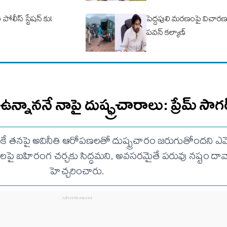
పోలీస్ స్టేషన్ కు!
పెద్దపులి మరణంపై విచారణ
పవన్ కల్యాణ్
 ఉన్నాననే నాపై దుష్ఫ్రచారాలు: ప్రేమ్ సాగ
కే తనపై అవినీతి ఆరోపణలతో దుష్ప్రచారం జరుగుతోందని ఎమ్మెల్
లపై బహిరంగ చర్చకు సిద్ధమని, అవసరమైతే పరువు నష్టం దావా 
హెచ్చరించారు.