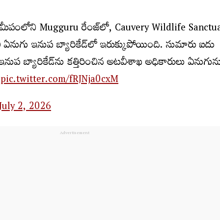
మీపంలోని Mugguru రేంజ్‌లో, Cauvery Wildlife Sanctua
డవి ఏనుగు ఇనుప బ్యారికేడ్‌లో ఇరుక్కుపోయింది. సుమారు ఐదు
 ఇనుప బ్యారికేడ్‌ను కత్తిరించిన అటవీశాఖ అధికారులు ఏనుగున
…
pic.twitter.com/fRJNja0cxM
July 2, 2026