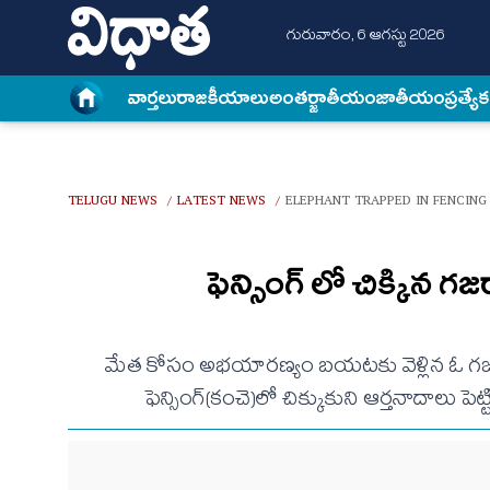
గురువారం, 6 ఆగస్టు 2026
వార్త‌లు
రాజకీయాలు
అంత‌ర్జాతీయం
జాతీయం
ప్రత్యే
TELUGU NEWS
LATEST NEWS
ELEPHANT TRAPPED IN FENCING
/
/
ఫెన్సింగ్ లో చిక్కిన
మేత కోసం అభయారణ్యం బయటకు వెళ్లిన ఓ గజరాజు
ఫెన్సింగ్(కంచె)లో చిక్కుకుని ఆర్తనాదాలు