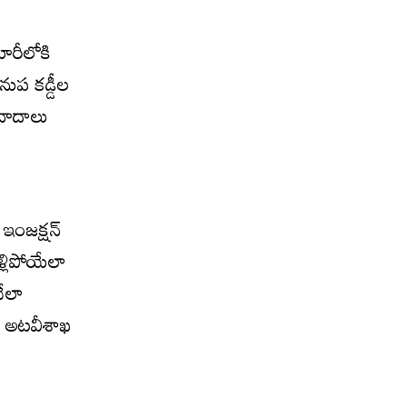
చూరీలోకి
నుప కడ్డీల
 నాదాలు
ఇంజక్షన్
ళ్లిపోయేలా
నేలా
నే అటవీశాఖ