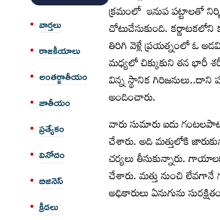
క్రమంలో ఇనుప పట్టాలతో నిర్మి
వార్త‌లు
చోటుచేసుకుంది. కర్ణాటకలోని క
తిరిగి వెళ్లే ప్రయత్నంలో ఓ అడ
రాజకీయాలు
మధ్యలో చిక్కుకుని తన భారీ 
అంత‌ర్జాతీయం
విన్న స్థానిక గిరిజనులు..దా
అందించారు.
జాతీయం
వారు సుమారు ఐదు గంటలపాటు 
ప్రత్యేకం
చేశారు. అది మత్తులోకి జారుకున
వినోదం
చర్యలు తీసుకున్నారు. గాయాలకు
చేశారు. మత్తు నుంచి లేవగాన
బిజినెస్
అధికారులు ఏనుగును సురక్షిత
క్రీడలు