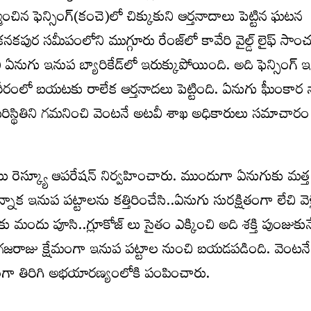
ంచిన ఫెన్సింగ్(కంచె)లో చిక్కుకుని ఆర్తనాదాలు పెట్టిన ఘటన
నకపుర సమీపంలోని ముగ్గూరు రేంజ్‌లో కావేరి వైల్డ్ లైఫ్ సాం
వి ఏనుగు ఇనుప బ్యారికేడ్‌లో ఇరుక్కుపోయింది. అది ఫెన్సింగ్ ఇ
శరీరంలో బయటకు రాలేక ఆర్తనాదలు పెట్టింది. ఏనుగు ఘీంకార
ని పరిస్థితిని గమనించి వెంటనే అటవీ శాఖ అధికారులు సమాచారం
రెస్క్యూ ఆపరేషన్ నిర్వహించారు. ముందుగా ఏనుగుకు మత్త 
్నాక ఇనుప పట్టాలను కత్తిరించేసి..ఏనుగు సురక్షితంగా లేచి వె
 మందు పూసి..గ్లూకోజ్ లు సైతం ఎక్కించి అది శక్తి పుంజుకు
ే గజరాజు క్షేమంగా ఇనుప పట్టాల నుంచి బయడపడింది. వెంట
ంగా తిరిగి అభయారణ్యంలోకి పంపించారు.