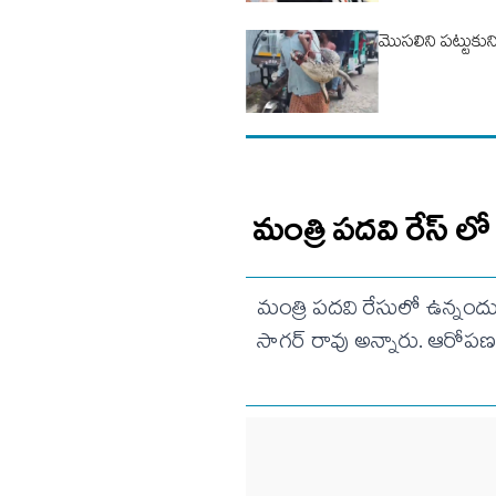
మొసలిని పట్టుకుని 
మంత్రి పదవి రేస్ లో
మంత్రి పదవి రేసులో ఉన్నందు
సాగర్ రావు అన్నారు. ఆరోపణ