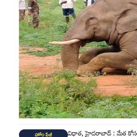
విధాత, హైదరాబాద్ : మేత కోస
హోం పేజీ