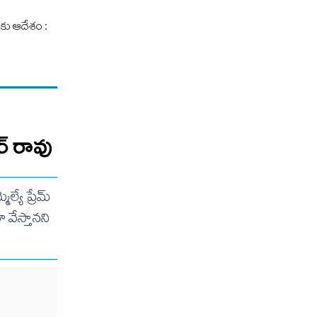
కు ఆదేశం :
ర్ రావు
యే ప్రేమ్
వేస్తానని