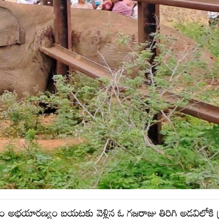
ం అభయారణ్యం బయటకు వెళ్లిన ఓ గజరాజు తిరిగి అడవిలోకి ప్