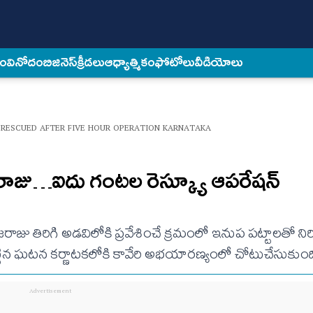
కం
వినోదం
బిజినెస్
క్రీడలు
ఆధ్యాత్మికం
ఫోటోలు
వీడియోలు
 RESCUED AFTER FIVE HOUR OPERATION KARNATAKA
 గజరాజు…ఐదు గంటల రెస్క్యూ ఆపరేషన్
 తిరిగి అడవిలోకి ప్రవేశించే క్రమంలో ఇనుప పట్టాలతో నిర్
 పెట్టిన ఘటన కర్ణాటకలోకి కావేరి అభయారణ్యంలో చోటుచేసుకుంద