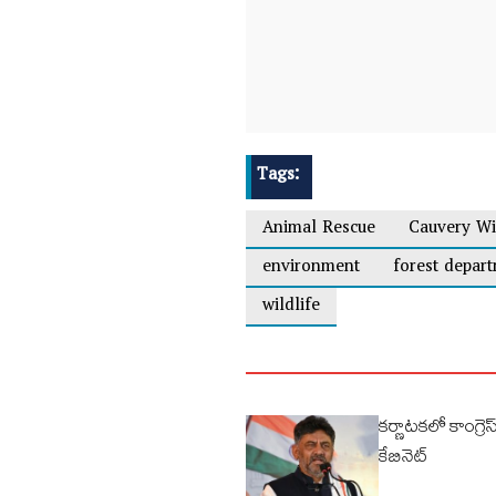
Tags:
Animal Rescue
Cauvery Wi
environment
forest depar
wildlife
కర్ణాటకలో కాంగ్రెస
కేబినెట్